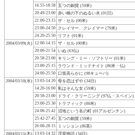
16:55-18:58
五つの銅貨 (59米)
20:49-23:00
赤い橋の下のぬるい水 (01日)
21:00-23:15
ザ・セル (00米)
23:00-24:50
クレイマー、クレイマー (79米)
24:20-25:50
リフト (01米)
12:00-14:15
2004/03/09(火)
ザ・セル (00米)
20:00-21:54
いぬ (63仏)
20:58-23:00
キリング・ミー・ソフトリー (01米)
23:00-25:15
ラウンド・ミッドナイト (86米・仏)
24:00-25:50
口笛高らかに (98キューバ)
13:03-14:20
2004/03/
10
(水)
母を恋はずや (34日)
14:20-16:00
私はそんな女 (59米)
20:58-23:00
ドライ・クリーニング (97仏・スペイン)
23:00-25:30
トラフィック (00米)
24:00-25:42
沼地という名の町 (01アルゼンチン)
25:42-27:45
五つの銅貨 (59米)
26:00-28:15
ミッション (86英)
13:03-14:32
2004/03/11(木)
浮草物語 (34日)