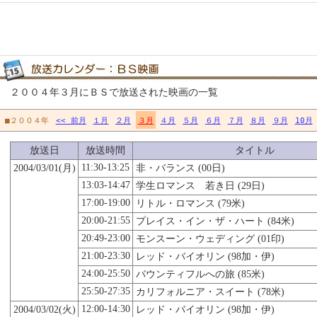
２００４年３月にＢＳで放送された映画の一覧
■２００４年
<< 前月
１月
２月
３月
４月
５月
６月
７月
８月
９月
10月
放送日
放送時間
タイトル
11:30-13:25
2004/03/01(月)
非・バランス (00日)
13:03-14:47
学生ロマンス 若き日 (29日)
17:00-19:00
リトル・ロマンス (79米)
20:00-21:55
プレイス・イン・ザ・ハート (84米)
20:49-23:00
モンスーン・ウェディング (01印)
21:00-23:30
レッド・バイオリン (98加・伊)
24:00-25:50
バウンティフルへの旅 (85米)
25:50-27:35
カリフォルニア・スイート (78米)
12:00-14:30
2004/03/02(火)
レッド・バイオリン (98加・伊)