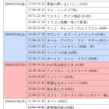
13:03-14:35
2004/03/
05
(金)
青春の夢いまいづこ (32日)
17:00-18:32
マイ・ソング (77米)
19:55-22:30
ウエスト・サイド物語 (61米)
20:00-21:54
ドラゴン危機一発 (71香港)
20:58-23:00
ナンニ・モレッティのエイプリル (98伊・
14:30-17:30
2004/03/06(土)
サウンド・オブ・ミュージック (65米)
15:00-16:55
オール・アバウト・マイ・マザー (99ス
15:00-17:30
レッド・バイオリン (98加・伊)
24:00-26:45
インドへの道 (84英)
25:30-27:32
ボーイズ・ドント・クライ (99米)
12:00-14:24
2004/03/07(日)
わが谷は緑なりき (41米)
14:30-16:24
アメリカン・ヒストリーＸ (98米)
16:00-18:00
トッツィー (82米)
19:20-21:45
華麗なるギャツビー (74米)
20:00-22:00
風を見た少 (00日)
22:00-23:55
カフェ・ブダペスト (95ハンガリー・独)
11:30-13:30
2004/03/08(月)
ターン (00日)
13:03-14:41
非常線の女 (33日)