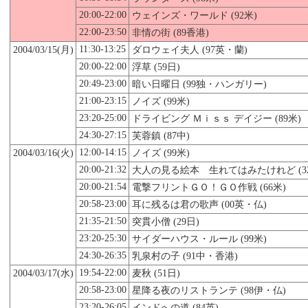
20:00-22:00
ウェインズ・ワールド (92米)
22:00-23:50
非情の街 (89香港)
11:30-13:25
2004/03/
15
(月)
ダロウェイ夫人 (97英・蘭)
20:00-22:00
浮草 (59日)
20:49-23:00
暗い日曜日 (99独・ハンガリー)
21:00-23:15
ノイズ (99米)
23:20-25:00
ドライビング Ｍｉｓｓ デイジー (89米)
24:30-27:15
芙蓉鎮 (87中)
12:00-14:15
2004/03/16(火)
ノイズ (99米)
20:00-21:32
大人の見る絵本 生れてはみたけれど (32
20:00-21:54
電撃フリントＧＯ！ＧＯ作戦 (66米)
20:58-23:00
耳に残るは君の歌声 (00英・仏)
21:35-21:50
突貫小僧 (29日)
23:20-25:30
サイダーハウス・ルール (99米)
24:30-26:35
乳泉村の子 (91中・香港)
19:54-22:00
2004/03/17(水)
麦秋 (51日)
20:58-23:00
星降る夜のリストランテ (98伊・仏)
23:20-26:05
インドへの道 (84英)