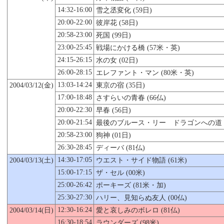
14:32-16:00
雪之丞変化 (59日)
20:00-22:00
彼岸花 (58日)
20:58-23:00
死国 (99日)
23:00-25:45
戦場にかける橋 (57米・英)
24:15-26:15
水の女 (02日)
26:00-28:15
エレファント・マン (80米・英)
13:03-14:24
2004/03/12(金)
東京の宿 (35日)
17:00-18:48
さすらいの青春 (66仏)
20:00-22:30
早春 (56日)
20:00-21:54
最後のブルース・リー ドラゴンへの道 (
20:58-23:00
狗神 (01日)
26:30-28:45
ディーバ (81仏)
14:30-17:05
2004/03/13(土)
ウエスト・サイド物語 (61米)
15:00-17:15
ザ・セル (00米)
25:00-26:42
ポーキーズ (81米・加)
25:30-27:30
ハリー、見知らぬ友人 (00仏)
12:30-16:24
2004/03/14(日)
愛と哀しみのボレロ (81仏)
16:30-18:54
ラウンダーズ (98米)