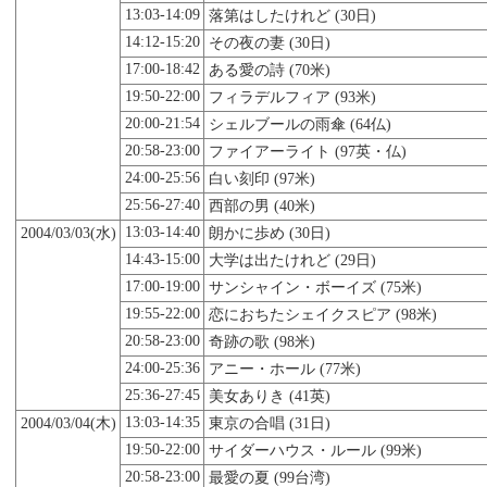
13:03-14:09
落第はしたけれど (30日)
14:12-15:20
その夜の妻 (30日)
17:00-18:42
ある愛の詩 (70米)
19:50-22:00
フィラデルフィア (93米)
20:00-21:54
シェルブールの雨傘 (64仏)
20:58-23:00
ファイアーライト (97英・仏)
24:00-25:56
白い刻印 (97米)
25:56-27:40
西部の男 (40米)
13:03-14:40
2004/03/03(水)
朗かに歩め (30日)
14:43-15:00
大学は出たけれど (29日)
17:00-19:00
サンシャイン・ボーイズ (75米)
19:55-22:00
恋におちたシェイクスピア (98米)
20:58-23:00
奇跡の歌 (98米)
24:00-25:36
アニー・ホール (77米)
25:36-27:45
美女ありき (41英)
13:03-14:35
2004/03/04(木)
東京の合唱 (31日)
19:50-22:00
サイダーハウス・ルール (99米)
20:58-23:00
最愛の夏 (99台湾)