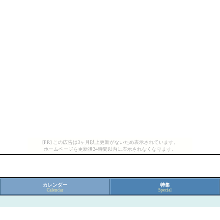
[PR] この広告は3ヶ月以上更新がないため表示されています。
ホームページを更新後24時間以内に表示されなくなります。
カレンダー
特集
Calendar
Special