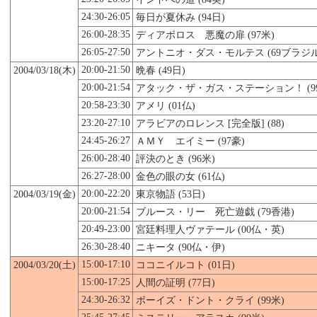
24:30-26:05
毎日が夏休み (94日)
26:00-28:35
ディアボロス 悪魔の扉 (97米)
26:05-27:50
アントニオ・ダス・モルテス (69ブラジル
20:00-21:50
2004/03/18(木)
晩春 (49日)
20:00-21:54
アタック・ザ・ガス・ステーション！ (99
20:58-23:30
アメリ (01仏)
23:20-27:10
アラビアのロレンス [完全版] (88)
24:45-26:27
ＡＭＹ エイミー (97豪)
26:00-28:40
評決のとき (96米)
26:27-28:00
金色の眼の女 (61仏)
20:00-22:20
2004/03/19(金)
東京物語 (53日)
20:00-21:54
ブルース・リー 死亡遊戯 (79香港)
20:49-23:00
宮廷料理人ヴァテール (00仏・英)
26:30-28:40
ニキータ (90仏・伊)
15:00-17:10
2004/03/
20
(土)
ココニイルコト (01日)
15:00-17:25
人間の証明 (77日)
24:30-26:32
ボーイズ・ドント・クライ (99米)