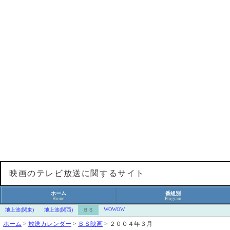
映画のテレビ放送に関するサイト
ホーム
番組別
Home
Program
WOWOW
地上波(関東)
地上波(関西)
ＢＳ
ホーム
>
放送カレンダー
>
ＢＳ映画
>
２００４年３月