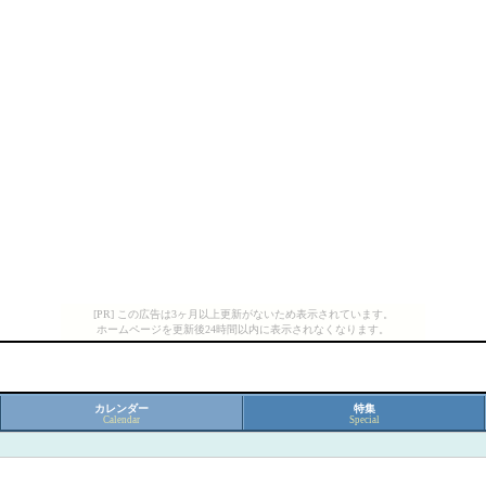
[PR] この広告は3ヶ月以上更新がないため表示されています。
ホームページを更新後24時間以内に表示されなくなります。
カレンダー
特集
Calendar
Special