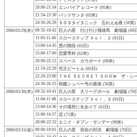
20:00-21:54
エンパイア レコード (95米)
21:54-23:30
バッドサンタ (03米)
24:30-26:29
ＳＯＳタイタニック 忘れえぬ夜 (58英)
09:32-10:42
2006/03/29(水)
巨人の星 行け行け飛雄馬 劇場版 (69日
11:05-11:46
スローステップ Ｖｏｌ．２ (91日)
13:00-14:45
悪の階段 (65日)
15:00-17:00
恋愛専科 (62米)
20:00-22:12
スペース カウボーイ (00米)
21:19-22:29
兜王ビートル (05日)
22:29-23:00
ＴＨＥ ＳＥＣＲＥＴ ＳＨＯＷ ザ・シーク
24:30-26:25
戦艦シュペー号の最後 (56英)
09:32-10:41
2006/03/
30
(木)
巨人の星 大リーグボール 劇場版 (70日
11:04-11:48
スローステップ Ｖｏｌ．３ (91日)
13:00-14:36
その場所に女ありて (62日)
15:00-16:57
恋 (71英)
20:00-22:32
エニイ・ギブン・サンデー (99米)
09:00-10:01
2006/03/31(金)
巨人の星 宿命の対決 劇場版 (70日)