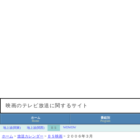
映画のテレビ放送に関するサイト
ホーム
番組別
Home
Program
WOWOW
地上波(関東)
地上波(関西)
ＢＳ
ホーム
>
放送カレンダー
>
ＢＳ映画
>
２００６年３月