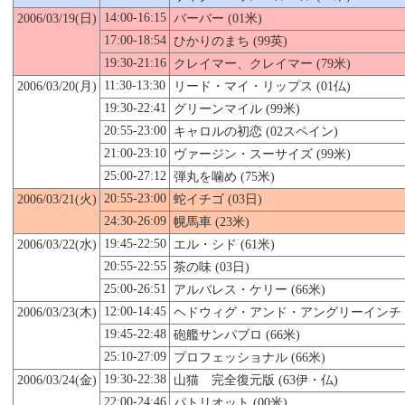
14:00-16:15
2006/03/19(日)
バーバー (01米)
17:00-18:54
ひかりのまち (99英)
19:30-21:16
クレイマー、クレイマー (79米)
11:30-13:30
2006/03/
20
(月)
リード・マイ・リップス (01仏)
19:30-22:41
グリーンマイル (99米)
20:55-23:00
キャロルの初恋 (02スペイン)
21:00-23:10
ヴァージン・スーサイズ (99米)
25:00-27:12
弾丸を噛め (75米)
20:55-23:00
2006/03/21(火)
蛇イチゴ (03日)
24:30-26:09
幌馬車 (23米)
19:45-22:50
2006/03/22(水)
エル・シド (61米)
20:55-22:55
茶の味 (03日)
25:00-26:51
アルバレス・ケリー (66米)
12:00-14:45
2006/03/23(木)
ヘドウィグ・アンド・アングリーインチ (
19:45-22:48
砲艦サンパブロ (66米)
25:10-27:09
プロフェッショナル (66米)
19:30-22:38
2006/03/24(金)
山猫 完全復元版 (63伊・仏)
22:00-24:46
パトリオット (00米)