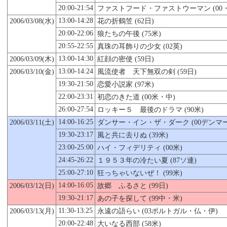
20:00-21:54
ファストフード・ファストウーマン (00
13:00-14:28
2006/03/08(水)
花の折鶴笠 (62日)
20:00-22:06
狼たちの午後 (75米)
20:55-22:55
真珠の耳飾りの少女 (02英)
13:00-14:30
2006/03/09(木)
紅顔の密使 (59日)
13:00-14:24
2006/03/
10
(金)
風流使者 天下無双の剣 (59日)
19:30-21:50
恋愛小説家 (97米)
22:00-23:31
初恋のきた道 (00米・中)
26:00-27:54
ロッキー５ 最後のドラマ (90米)
14:00-16:25
2006/03/11(土)
ダンサー・イン・ザ・ダーク (00デンマー
19:30-23:17
風と共に去りぬ (39米)
23:00-25:00
ハイ・フィデリティ (00米)
24:45-26:22
１９５３年の冷たい夏 (87ソ連)
25:00-27:10
狂っちゃいないぜ！ (99米)
14:00-16:05
2006/03/12(日)
故郷 ふるさと (99日)
19:30-21:17
あの子を探して (99中・米)
11:30-13:25
2006/03/13(月)
永遠の語らい (03ポルトガル・仏・伊)
20:00-22:48
大いなる西部 (58米)