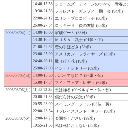
14:40-15:58
ジェームズ・ディーンのすべて 青春よ永遠
19:30-21:53
フォレスト・ガンプ／一期一会 (94米)
22:00-24:12
エリン・ブロコビッチ (00米)
26:00-27:54
ロッキー４ 炎の友情 (85米)
14:00-16:00
2006/03/04(土)
家族ゲーム (83日)
14:30-16:54
ＭＵＳＡ 武士 (01韓・中)
21:00-22:57
恋の手ほどき (58米)
23:00-25:00
アメリカン・フライヤーズ (85米)
24:40-26:11
散り行く花 (19米)
25:00-27:00
イン・カントリー (89米)
14:00-15:50
2006/03/
05
(日)
パパってなに？ (97露・仏)
15:00-17:54
マイ・フェア・レディ (64米)
11:30-13:25
2006/03/06(月)
王は踊る (00ベルギー・仏・独)
20:00-21:55
傷だらけの栄光 (56米)
20:55-23:00
スイミング・プール (03仏・英)
22:00-23:54
リプレイスメント・キラー (98米)
12:00-14:25
2006/03/07(火)
楽園をください (99米)
19:55-21:58
私は死にたくない (58米)