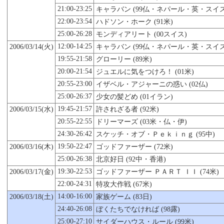
21:00-23:25
キャラバン (99仏・ネパール・英・スイス
22:00-23:54
ハドソン・ホーク (91米)
25:00-26:28
モンディアリート (00スイス)
12:00-14:25
2006/03/14(火)
キャラバン (99仏・ネパール・英・スイス
19:55-21:58
グローリー (89米)
20:00-21:54
ジュエルに気をつけろ！ (01米)
20:55-23:00
イザベル・アジャーニの惑い (02仏)
25:00-26:37
少女の髪どめ (01イラン)
19:45-21:57
2006/03/
15
(水)
許されざる者 (92米)
20:55-22:55
ドリーマーズ (03米・仏・伊)
24:30-26:42
スケッチ・オブ・Ｐｅｋｉｎｇ (95中)
19:50-22:47
2006/03/16(木)
ゴッドファーザー (72米)
25:00-26:38
北京好日 (92中・香港)
19:30-22:53
2006/03/17(金)
ゴッドファーザー ＰＡＲＴ ＩＩ (74米)
22:00-24:31
特攻大作戦 (67米)
14:00-16:00
2006/03/18(土)
家族ゲーム (83日)
24:40-26:08
ぼくたちでなければ (98露)
25:00-27:10
サイダーハウス・ルール (99米)