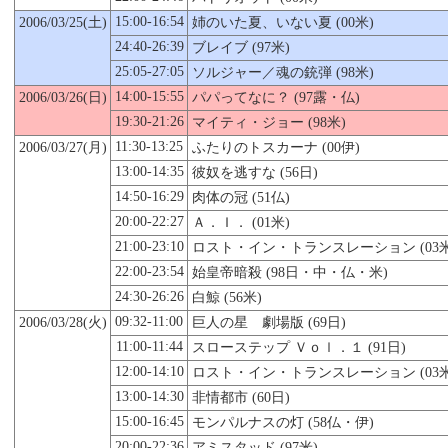
15:00-16:54
2006/03/
25
(土)
姉のいた夏、いない夏 (00米)
24:40-26:39
ブレイブ (97米)
25:05-27:05
ソルジャー／魂の銃弾 (98米)
14:00-15:55
2006/03/26(日)
パパってなに？ (97露・仏)
19:30-21:26
マイティ・ジョー (98米)
11:30-13:25
2006/03/27(月)
ふたりのトスカーナ (00伊)
13:00-14:35
彼奴を逃すな (56日)
14:50-16:29
肉体の冠 (51仏)
20:00-22:27
Ａ．Ｉ． (01米)
21:00-23:10
ロスト・イン・トランスレーション (03米
22:00-23:54
始皇帝暗殺 (98日・中・仏・米)
24:30-26:26
白鯨 (56米)
09:32-11:00
2006/03/28(火)
巨人の星 劇場版 (69日)
11:00-11:44
スローステップ Ｖｏｌ．１ (91日)
12:00-14:10
ロスト・イン・トランスレーション (03米
13:00-14:30
非情都市 (60日)
15:00-16:45
モンパルナスの灯 (58仏・伊)
20:00-22:36
アミスタッド (97米)