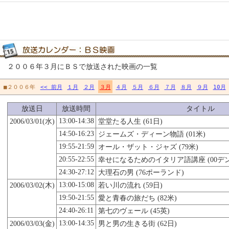
２００６年３月にＢＳで放送された映画の一覧
■２００６年
<< 前月
１月
２月
３月
４月
５月
６月
７月
８月
９月
10月
放送日
放送時間
タイトル
13:00-14:38
2006/03/01(水)
堂堂たる人生 (61日)
14:50-16:23
ジェームズ・ディーン物語 (01米)
19:55-21:59
オール・ザット・ジャズ (79米)
20:55-22:55
幸せになるためのイタリア語講座 (00デ
24:30-27:12
大理石の男 (76ポーランド)
13:00-15:08
2006/03/02(木)
若い川の流れ (59日)
19:50-21:55
愛と青春の旅だち (82米)
24:40-26:11
第七のヴェール (45英)
13:00-14:35
2006/03/03(金)
男と男の生きる街 (62日)