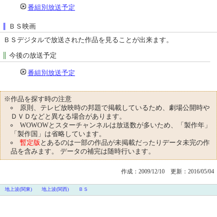
番組別放送予定
ＢＳ映画
ＢＳデジタルで放送された作品を見ることが出来ます。
今後の放送予定
番組別放送予定
※作品を探す時の注意
原則、テレビ放映時の邦題で掲載しているため、劇場公開時や
ＤＶＤなどと異なる場合があります。
WOWOWとスターチャンネルは放送数が多いため、「製作年」
「製作国」は省略しています。
暫定版
とあるのは一部の作品が未掲載だったりデータ未完の作
品を含みます。 データの補完は随時行います。
作成：2009/12/10
更新：2016/05/04
地上波(関東)
地上波(関西)
ＢＳ