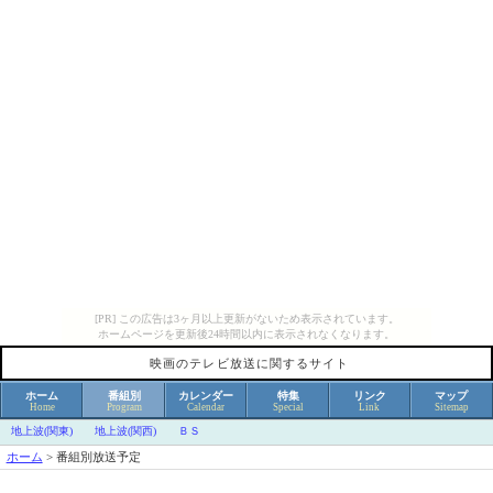
[PR] この広告は3ヶ月以上更新がないため表示されています。
ホームページを更新後24時間以内に表示されなくなります。
映画のテレビ放送に関するサイト
ホーム
番組別
カレンダー
特集
リンク
マップ
Home
Program
Calendar
Special
Link
Sitemap
地上波(関東)
地上波(関西)
ＢＳ
ホーム
>
番組別放送予定