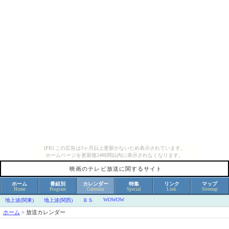
[PR] この広告は3ヶ月以上更新がないため表示されています。
ホームページを更新後24時間以内に表示されなくなります。
映画のテレビ放送に関するサイト
ホーム
番組別
カレンダー
特集
リンク
マップ
Home
Program
Calendar
Special
Link
Sitemap
WOWOW
地上波(関東)
地上波(関西)
ＢＳ
ホーム
>
放送カレンダー