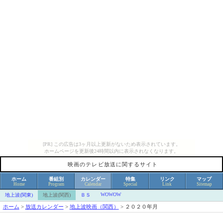
[PR] この広告は3ヶ月以上更新がないため表示されています。
ホームページを更新後24時間以内に表示されなくなります。
映画のテレビ放送に関するサイト
ホーム
番組別
カレンダー
特集
リンク
マップ
Home
Program
Calendar
Special
Link
Sitemap
WOWOW
地上波(関東)
地上波(関西)
ＢＳ
ホーム
>
放送カレンダー
>
地上波映画（関西）
>
２０２０年月