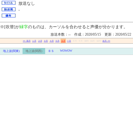
放送なし
-
※[吹替]が
緑字
のものは、カーソルを合わせると声優が分かります。
放送本数：-- 作成：2020/05/15 更新：2020/05/22
<< 前月
１月
２月
３月
４月
５月
６月
７月
８月
９月
10月
11月
12月
次月 >>
WOWOW
地上波(関東)
地上波(関西)
ＢＳ