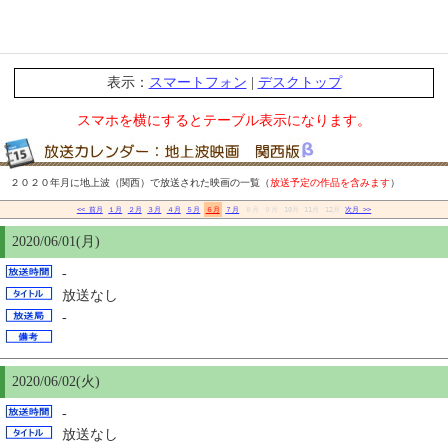
表示：
スマートフォン
|
デスクトップ
スマホを横にするとテーブル表示になります。
２０２０年月に地上波（関西）で放送された映画の一覧（
放送予定の作品を含みます
）
<< 前月
１月
２月
３月
４月
５月
６月
７月
８月
９月
10月
11月
12月
次月 >>
2020/06/01(月)
-
放送なし
-
2020/06/02(火)
-
放送なし