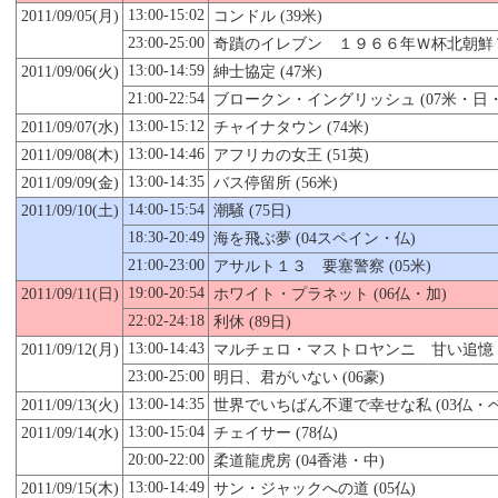
13:00-15:02
2011/09/
05
(月)
コンドル (39米)
23:00-25:00
奇蹟のイレブン １９６６年Ｗ杯北朝鮮ＶＳ
13:00-14:59
2011/09/06(火)
紳士協定 (47米)
21:00-22:54
ブロークン・イングリッシュ (07米・日・
13:00-15:12
2011/09/07(水)
チャイナタウン (74米)
13:00-14:46
2011/09/08(木)
アフリカの女王 (51英)
13:00-14:35
2011/09/09(金)
バス停留所 (56米)
14:00-15:54
2011/09/
10
(土)
潮騒 (75日)
18:30-20:49
海を飛ぶ夢 (04スペイン・仏)
21:00-23:00
アサルト１３ 要塞警察 (05米)
19:00-20:54
2011/09/11(日)
ホワイト・プラネット (06仏・加)
22:02-24:18
利休 (89日)
13:00-14:43
2011/09/12(月)
マルチェロ・マストロヤンニ 甘い追憶 (
23:00-25:00
明日、君がいない (06豪)
13:00-14:35
2011/09/13(火)
世界でいちばん不運で幸せな私 (03仏・
13:00-15:04
2011/09/14(水)
チェイサー (78仏)
20:00-22:00
柔道龍虎房 (04香港・中)
13:00-14:49
2011/09/
15
(木)
サン・ジャックへの道 (05仏)