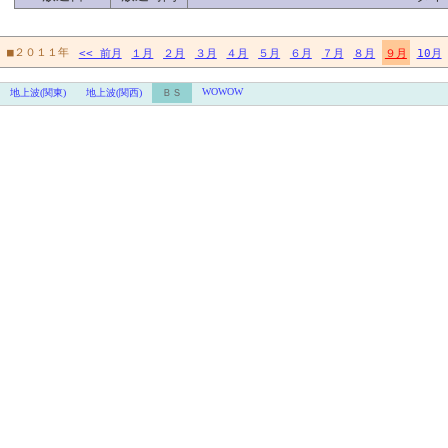
■２０１１年
<< 前月
１月
２月
３月
４月
５月
６月
７月
８月
９月
10月
WOWOW
地上波(関東)
地上波(関西)
ＢＳ