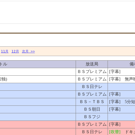
11月
12月
次月 >>
トル
放送局
備
ＢＳプレミアム
[字幕]
独)
ＢＳプレミアム
[字幕] 無声
ＢＳ日テレ
ＢＳプレミアム
[字幕]
ＢＳ－ＴＢＳ
[字幕] 5分
ＢＳ朝日
[字幕]
ＢＳフジ
ＢＳプレミアム
[字幕]
ＢＳ日テレ
[吹替]
ドキュ