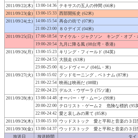
13:00-14:36
2011/09/22(木)
テキサスの五人の仲間 (66米)
13:00-15:33
2011/09/23(金)
西部開拓史 (62米)
14:00-15:54
2011/09/24(土)
再会の街で (07米)
21:00-23:00
８０デイズ (04米)
17:00-18:54
2011/09/
25
(日)
マイケル・ジャクソン キング・オブ・ポッ
19:00-20:54
九月に降る風 (08台湾・香港)
13:00-15:23
2011/09/26(月)
キリング・フィールド (84英)
22:00-24:53
大脱走 (63米)
23:00-25:00
モンドヴィーノ (04仏・米)
13:00-15:02
2011/09/27(火)
グッドモーニング，ベトナム (87米)
21:00-22:54
映画は映画だ (08韓)
22:00-24:23
デルス・ウザーラ (75ソ連)
13:00-14:48
2011/09/28(水)
オーバー・ザ・ムーン (99米)
20:00-22:00
テロリスト・ゲーム２ 危険な標的 (95
22:00-24:42
愛と哀しみの果て (85米)
13:00-15:10
2011/09/29(木)
ウッドストック 愛と平和と音楽の３日間 [
13:00-14:37
2011/09/
30
(金)
ウッドストック 愛と平和と音楽の３日間 [
放送日
放送時間
タイ