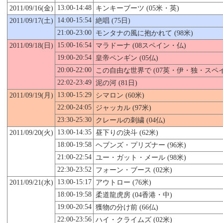
13:00-14:48
2011/09/16(金)
キンキーブーツ (05米・英)
14:00-15:54
2011/09/17(土)
絶唱 (75日)
21:00-23:00
モンタナの風に抱かれて (98米)
15:00-16:54
2011/09/18(日)
マラドーナ (08スペイン・仏)
19:00-20:54
皇帝ペンギン (05仏)
20:00-22:00
この自由な世界で (07英・伊・独・スペイ
22:02-23:49
泥の河 (81日)
13:00-15:29
2011/09/19(月)
シマロン (60米)
22:00-24:05
ジャッカル (97米)
23:30-25:30
クレールの刺繍 (04仏)
13:00-14:35
2011/09/
20
(火)
昼下りの決斗 (62米)
18:00-19:58
ヘブンズ・プリズナー (96米)
21:00-22:54
ユー・ガット・メール (98米)
22:30-23:52
フォーン・ブース (02米)
13:00-15:17
2011/09/21(水)
アウトロー (76米)
18:00-19:58
柔道龍虎房 (04香港・中)
19:00-20:54
獲物の分け前 (66仏)
22:00-23:56
ハイ・クライムズ (02米)