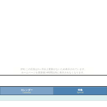
[PR] この広告は3ヶ月以上更新がないため表示されています。
ホームページを更新後24時間以内に表示されなくなります。
カレンダー
特集
Calendar
Special