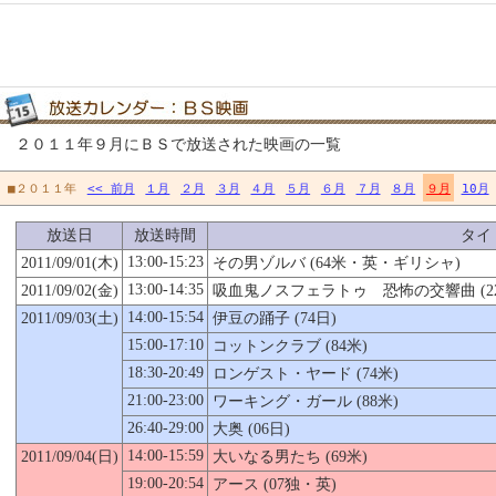
２０１１年９月にＢＳで放送された映画の一覧
■２０１１年
<< 前月
１月
２月
３月
４月
５月
６月
７月
８月
９月
10月
放送日
放送時間
タイ
13:00-15:23
2011/09/01(木)
その男ゾルバ (64米・英・ギリシャ)
13:00-14:35
2011/09/02(金)
吸血鬼ノスフェラトゥ 恐怖の交響曲 (22
14:00-15:54
2011/09/03(土)
伊豆の踊子 (74日)
15:00-17:10
コットンクラブ (84米)
18:30-20:49
ロンゲスト・ヤード (74米)
21:00-23:00
ワーキング・ガール (88米)
26:40-29:00
大奥 (06日)
14:00-15:59
2011/09/04(日)
大いなる男たち (69米)
19:00-20:54
アース (07独・英)