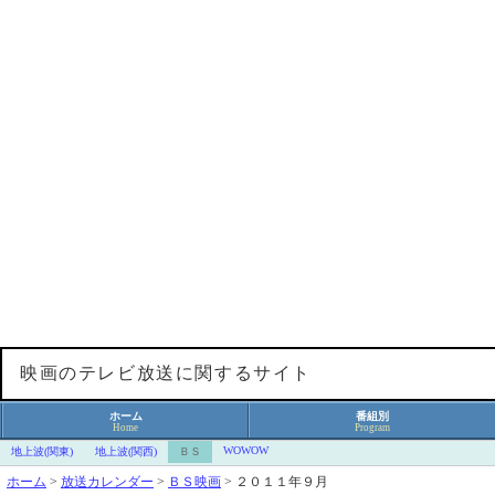
映画のテレビ放送に関するサイト
ホーム
番組別
Home
Program
WOWOW
地上波(関東)
地上波(関西)
ＢＳ
ホーム
>
放送カレンダー
>
ＢＳ映画
>
２０１１年９月