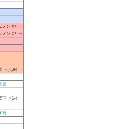
キュメンタリー
メンタリー
繰下げ(決)
変更
繰下げ(決)
変更