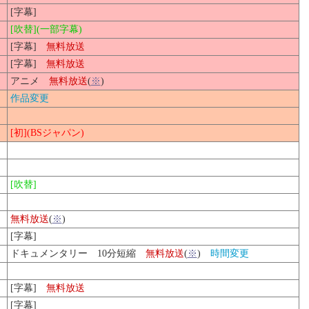
[字幕]
[吹替](一部字幕)
[字幕]
無料放送
[字幕]
無料放送
アニメ
無料放送
(
※
)
作品変更
[初](BSジャパン)
[吹替]
無料放送
(
※
)
[字幕]
ドキュメンタリー 10分短縮
無料放送
(
※
)
時間変更
[字幕]
無料放送
[字幕]