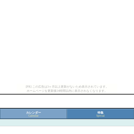
[PR] この広告は3ヶ月以上更新がないため表示されています。
ホームページを更新後24時間以内に表示されなくなります。
カレンダー
特集
Calendar
Special