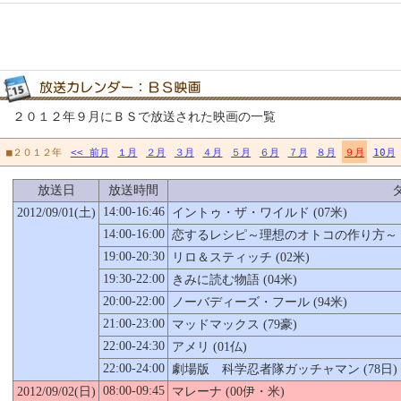
２０１２年９月にＢＳで放送された映画の一覧
■２０１２年
<< 前月
１月
２月
３月
４月
５月
６月
７月
８月
９月
10月
放送日
放送時間
14:00-16:46
2012/09/01(土)
イントゥ・ザ・ワイルド (07米)
14:00-16:00
恋するレシピ～理想のオトコの作り方～ (
19:00-20:30
リロ＆スティッチ (02米)
19:30-22:00
きみに読む物語 (04米)
20:00-22:00
ノーバディーズ・フール (94米)
21:00-23:00
マッドマックス (79豪)
22:00-24:30
アメリ (01仏)
22:00-24:00
劇場版 科学忍者隊ガッチャマン (78日)
08:00-09:45
2012/09/02(日)
マレーナ (00伊・米)