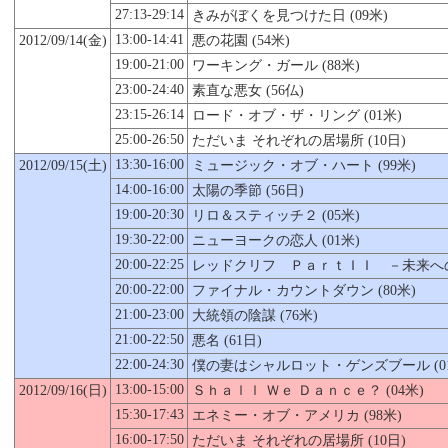
27:13-29:14
きみがぼくを見つけた日 (09米)
13:00-14:41
2012/09/14(金)
悪の花園 (54米)
19:00-21:00
ワーキング・ガール (88米)
23:00-24:40
素直な悪女 (56仏)
23:15-26:14
ロード・オブ・ザ・リング (01米)
25:00-26:50
ただいま それぞれの居場所 (10日)
13:30-16:00
2012/09/
15
(土)
ミュージック・オブ・ハート (99米)
14:00-16:00
太陽の季節 (56日)
19:00-20:30
リロ＆スティッチ２ (05米)
19:30-22:00
ニューヨークの恋人 (01米)
20:00-22:25
レッドクリフ ＰａｒｔＩＩ －未来への
20:00-22:00
ファイナル・カウントダウン (80米)
21:00-23:00
大統領の陰謀 (76米)
21:00-22:50
悪名 (61日)
22:00-24:30
僕の妻はシャルロット・ゲンズブール (01
13:00-15:00
2012/09/16(日)
Ｓｈａｌｌ Ｗｅ Ｄａｎｃｅ？ (04米)
15:30-17:43
エネミー・オブ・アメリカ (98米)
16:00-17:50
ただいま それぞれの居場所 (10日)