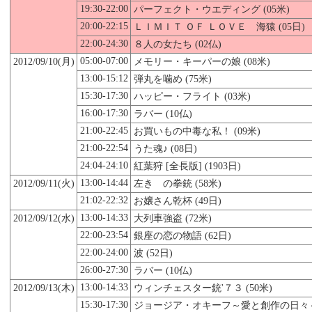
19:30-22:00
パーフェクト・ウエディング
(05米)
20:00-22:15
ＬＩＭＩＴ ＯＦ ＬＯＶＥ 海猿 (05日)
22:00-24:30
８人の女たち (02仏)
05:00-07:00
2012/09/
10
(月)
メモリー・キーパーの娘 (08米)
13:00-15:12
弾丸を噛め (75米)
15:30-17:30
ハッピー・フライト (03米)
16:00-17:30
ラバー (10仏)
21:00-22:45
お買いもの中毒な私！ (09米)
21:00-22:54
うた魂♪ (08日)
24:04-24:10
紅葉狩 [全長版] (1903日)
13:00-14:44
2012/09/11(火)
左きゝの拳銃 (58米)
21:02-22:32
お嬢さん乾杯 (49日)
13:00-14:33
2012/09/12(水)
大列車強盗 (72米)
22:00-23:54
銀座の恋の物語 (62日)
22:00-24:00
波 (52日)
26:00-27:30
ラバー (10仏)
13:00-14:33
2012/09/13(木)
ウィンチェスター銃'７３ (50米)
15:30-17:30
ジョージア・オキーフ～愛と創作の日々～ 