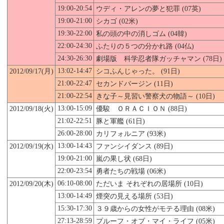
19:00-20:54
ウディ・アレンの夢と犯罪 (07英)
19:00-21:00
シカゴ (02米)
19:30-22:00
私の頭の中の消しゴム (04韓)
22:00-24:30
ふたりの５つの分かれ路 (04仏)
24:30-26:30
劇場版 科学忍者隊ガッチャマン (78日)
13:02-14:47
2012/09/17(月)
シコふんじゃった。 (91日)
21:00-22:47
セカンドバージン (11日)
21:00-22:54
きな子～見習い警察犬の物語～ (10日)
13:00-15:09
2012/09/18(火)
優駿 ＯＲＡＣＩＯＮ (88日)
21:02-22:51
豚と軍艦 (61日)
26:00-28:00
カリフォルニア (93米)
13:00-14:43
2012/09/19(水)
ファンシイダンス (89日)
19:00-21:00
嵐の果し状 (68日)
22:00-23:54
勇者たちの戦場 (06米)
06:10-08:00
2012/09/
20
(木)
ただいま それぞれの居場所 (10日)
13:00-14:49
煙突の見える場所 (53日)
15:30-17:30
３９歳からの女性がモテる理由 (08米)
27:13-28:59
プルーフ・オブ・マイ・ライフ (05米)