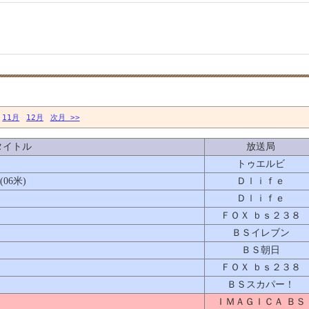
11月
12月
次月 >>
タイトル
放送局
トゥエルビ
06米)
Ｄｌｉｆｅ
Ｄｌｉｆｅ
ＦＯＸ ｂｓ２３８
ＢＳイレブン
ＢＳ朝日
ＦＯＸ ｂｓ２３８
ＢＳスカパー！
ＩＭＡＧＩＣＡ ＢＳ