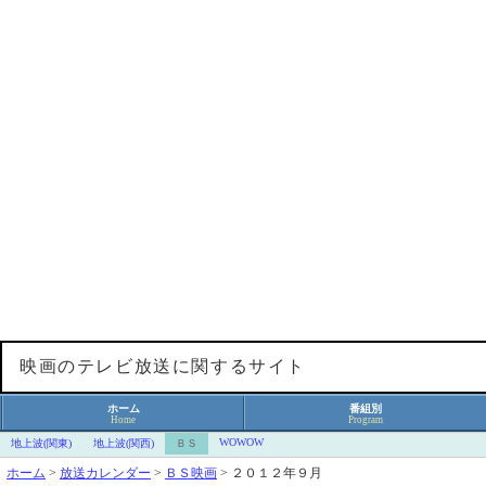
映画のテレビ放送に関するサイト
ホーム
番組別
Home
Program
WOWOW
地上波(関東)
地上波(関西)
ＢＳ
ホーム
>
放送カレンダー
>
ＢＳ映画
>
２０１２年９月