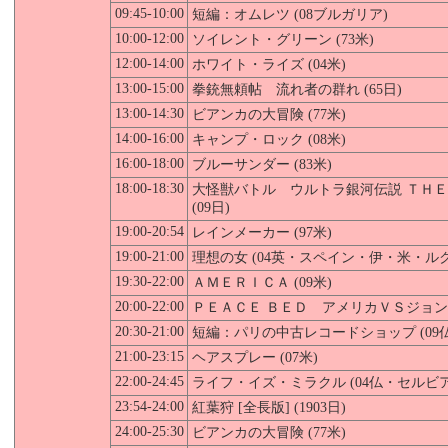
09:45-10:00
短編：オムレツ (08ブルガリア)
10:00-12:00
ソイレント・グリーン (73米)
12:00-14:00
ホワイト・ライズ (04米)
13:00-15:00
拳銃無頼帖 流れ者の群れ (65日)
13:00-14:30
ビアンカの大冒険 (77米)
14:00-16:00
キャンプ・ロック (08米)
16:00-18:00
ブルーサンダー (83米)
18:00-18:30
大怪獣バトル ウルトラ銀河伝説 ＴＨＥ
(09日)
19:00-20:54
レインメーカー (97米)
19:00-21:00
理想の女
(04英・スペイン・伊・米・ル
19:30-22:00
ＡＭＥＲＩＣＡ (09米)
20:00-22:00
ＰＥＡＣＥ ＢＥＤ アメリカＶＳジョン・レ
20:30-21:00
短編：パリの中古レコードショップ (09仏
21:00-23:15
ヘアスプレー (07米)
22:00-24:45
ライフ・イズ・ミラクル (04仏・セルビ
23:54-24:00
紅葉狩 [全長版] (1903日)
24:00-25:30
ビアンカの大冒険 (77米)