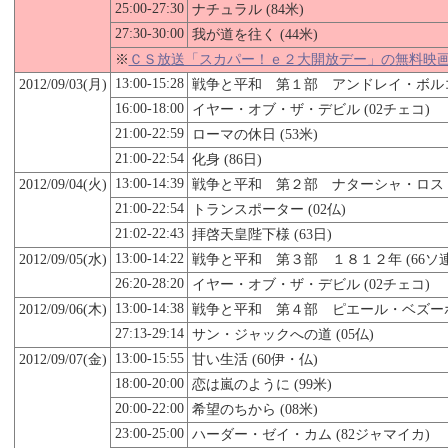
25:00-27:30
ナチュラル (84米)
27:30-30:00
我が道を往く (44米)
※
ＣＳ放送「スカパー！ｅ２大開放デー」の無料映
13:00-15:28
2012/09/03(月)
戦争と平和 第１部 アンドレイ・ボルコン
16:00-18:00
イヤー・オブ・ザ・デビル (02チェコ)
21:00-22:59
ローマの休日 (53米)
21:00-22:54
化身 (86日)
13:00-14:39
2012/09/04(火)
戦争と平和 第２部 ナターシャ・ロストワ
21:00-22:54
トランスポーター (02仏)
21:02-22:43
拝啓天皇陛下様 (63日)
13:00-14:22
2012/09/
05
(水)
戦争と平和 第３部 １８１２年 (66ソ連
26:20-28:20
イヤー・オブ・ザ・デビル (02チェコ)
13:00-14:38
2012/09/06(木)
戦争と平和 第４部 ピエール・ベズーホフ
27:13-29:14
サン・ジャックへの道 (05仏)
13:00-15:55
2012/09/07(金)
甘い生活 (60伊・仏)
18:00-20:00
恋は嵐のように (99米)
20:00-22:00
希望のちから (08米)
23:00-25:00
ハーダー・ゼイ・カム (82ジャマイカ)