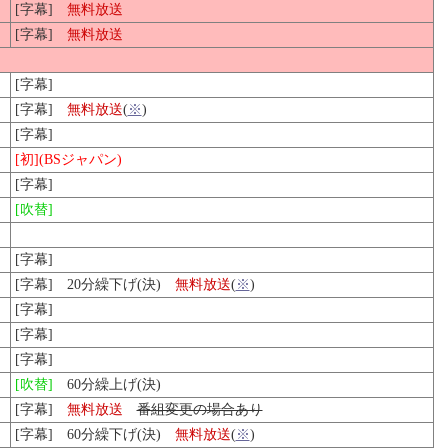
[字幕]
無料放送
[字幕]
無料放送
[字幕]
[字幕]
無料放送
(
※
)
[字幕]
[初](BSジャパン)
[字幕]
[吹替]
[字幕]
[字幕] 20分繰下げ(決)
無料放送
(
※
)
[字幕]
[字幕]
[字幕]
[吹替]
60分繰上げ(決)
[字幕]
無料放送
番組変更の場合あり
[字幕] 60分繰下げ(決)
無料放送
(
※
)