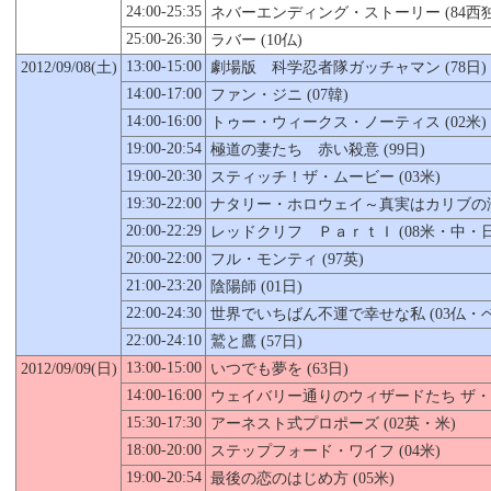
24:00-25:35
ネバーエンディング・ストーリー (84西独
25:00-26:30
ラバー (10仏)
13:00-15:00
2012/09/08(土)
劇場版 科学忍者隊ガッチャマン (78日)
14:00-17:00
ファン・ジニ (07韓)
14:00-16:00
トゥー・ウィークス・ノーティス (02米)
19:00-20:54
極道の妻たち 赤い殺意 (99日)
19:00-20:30
スティッチ！ザ・ムービー (03米)
19:30-22:00
ナタリー・ホロウェイ～真実はカリブの海に
20:00-22:29
レッドクリフ ＰａｒｔＩ (08米・中・
20:00-22:00
フル・モンティ (97英)
21:00-23:20
陰陽師 (01日)
22:00-24:30
世界でいちばん不運で幸せな私 (03仏・
22:00-24:10
鷲と鷹 (57日)
13:00-15:00
2012/09/09(日)
いつでも夢を (63日)
14:00-16:00
ウェイバリー通りのウィザードたち ザ・ムー
15:30-17:30
アーネスト式プロポーズ (02英・米)
18:00-20:00
ステップフォード・ワイフ (04米)
19:00-20:54
最後の恋のはじめ方 (05米)