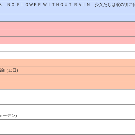
８ ＮＯ ＦＬＯＷＥＲ ＷＩＴＨＯＵＴ ＲＡＩＮ 少女たちは涙の後に
 (13日)
ェーデン)