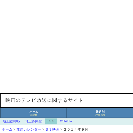
映画のテレビ放送に関するサイト
ホーム
番組別
Home
Program
WOWOW
地上波(関東)
地上波(関西)
ＢＳ
ホーム
>
放送カレンダー
>
ＢＳ映画
>
２０１４年９月