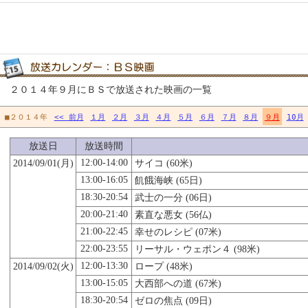
２０１４年９月にＢＳで放送された映画の一覧
■２０１４年
<< 前月
１月
２月
３月
４月
５月
６月
７月
８月
９月
10月
放送日
放送時間
12:00-14:00
2014/09/01(月)
サイコ (60米)
13:00-16:05
飢餓海峡 (65日)
18:30-20:54
武士の一分 (06日)
20:00-21:40
素直な悪女 (56仏)
21:00-22:45
幸せのレシピ (07米)
22:00-23:55
リーサル・ウェポン４ (98米)
12:00-13:30
2014/09/02(火)
ロープ (48米)
13:00-15:05
大西部への道 (67米)
18:30-20:54
ゼロの焦点 (09日)