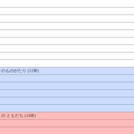
ものがたり (12米)
ともだち (14米)