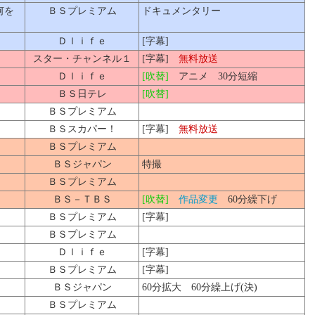
何を
ＢＳプレミアム
ドキュメンタリー
Ｄｌｉｆｅ
[字幕]
スター・チャンネル１
[字幕]
無料放送
Ｄｌｉｆｅ
[吹替]
アニメ 30分短縮
ＢＳ日テレ
[吹替]
ＢＳプレミアム
ＢＳスカパー！
[字幕]
無料放送
ＢＳプレミアム
ＢＳジャパン
特撮
ＢＳプレミアム
ＢＳ－ＴＢＳ
[吹替]
作品変更
60分繰下げ
ＢＳプレミアム
[字幕]
ＢＳプレミアム
Ｄｌｉｆｅ
[字幕]
ＢＳプレミアム
[字幕]
ＢＳジャパン
60分拡大 60分繰上げ(決)
ＢＳプレミアム