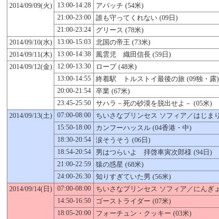
13:00-14:28
2014/09/09(火)
アパッチ (54米)
21:00-23:00
誰も守ってくれない (09日)
21:00-23:24
グリース (78米)
13:00-15:03
2014/09/
10
(水)
北国の帝王 (73米)
13:00-14:38
2014/09/11(木)
風雲児 織田信長 (59日)
12:00-13:30
2014/09/12(金)
ロープ (48米)
13:00-14:55
終着駅 トルストイ最後の旅 (09独・露)
20:00-21:54
卒業 (67米)
23:45-25:50
サハラ－死の砂漠を脱出せよ－ (05米)
07:00-08:00
2014/09/13(土)
ちいさなプリンセス ソフィア／はじまりの
15:50-18:00
カンフーハッスル (04香港・中)
18:30-20:54
涙そうそう (06日)
18:54-20:54
男はつらいよ 拝啓車寅次郎様 (94日)
21:00-22:59
猿の惑星 (68米)
24:00-26:30
知りすぎていた男 (56米)
07:00-08:00
2014/09/14(日)
ちいさなプリンセス ソフィア／にんぎょの 
14:50-16:50
ゴーストライダー (07米)
18:05-20:00
フォーチュン・クッキー (03米)