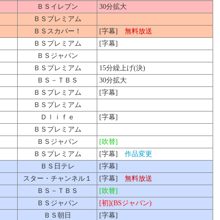
ＢＳイレブン
30分拡大
ＢＳプレミアム
ＢＳスカパー！
[字幕]
無料放送
ＢＳプレミアム
[字幕]
ＢＳジャパン
ＢＳプレミアム
15分繰上げ(決)
ＢＳ－ＴＢＳ
30分拡大
ＢＳプレミアム
[字幕]
ＢＳプレミアム
Ｄｌｉｆｅ
[字幕]
ＢＳプレミアム
ＢＳジャパン
[吹替]
ＢＳプレミアム
[字幕]
作品変更
ＢＳ日テレ
[字幕]
スター・チャンネル１
[字幕]
無料放送
ＢＳ－ＴＢＳ
[吹替]
ＢＳジャパン
[初](BSジャパン)
ＢＳ朝日
[字幕]