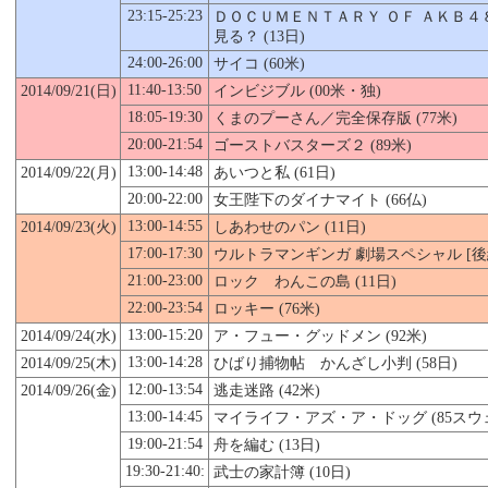
23:15-25:23
ＤＯＣＵＭＥＮＴＡＲＹ ＯＦ ＡＫＢ４
見る？ (13日)
24:00-26:00
サイコ (60米)
11:40-13:50
2014/09/21(日)
インビジブル (00米・独)
18:05-19:30
くまのプーさん／完全保存版 (77米)
20:00-21:54
ゴーストバスターズ２ (89米)
13:00-14:48
2014/09/22(月)
あいつと私 (61日)
20:00-22:00
女王陛下のダイナマイト (66仏)
13:00-14:55
2014/09/23(火)
しあわせのパン (11日)
17:00-17:30
ウルトラマンギンガ 劇場スペシャル [後編]
21:00-23:00
ロック わんこの島 (11日)
22:00-23:54
ロッキー (76米)
13:00-15:20
2014/09/24(水)
ア・フュー・グッドメン (92米)
13:00-14:28
2014/09/
25
(木)
ひばり捕物帖 かんざし小判 (58日)
12:00-13:54
2014/09/26(金)
逃走迷路 (42米)
13:00-14:45
マイライフ・アズ・ア・ドッグ (85スウ
19:00-21:54
舟を編む (13日)
19:30-21:40:
武士の家計簿 (10日)