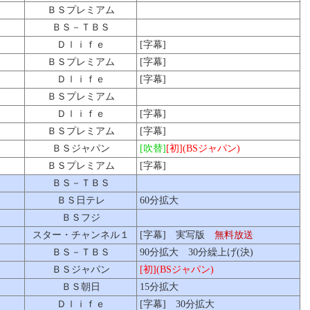
ＢＳプレミアム
ＢＳ－ＴＢＳ
Ｄｌｉｆｅ
[字幕]
ＢＳプレミアム
[字幕]
Ｄｌｉｆｅ
[字幕]
ＢＳプレミアム
Ｄｌｉｆｅ
[字幕]
ＢＳプレミアム
[字幕]
ＢＳジャパン
[吹替]
[初](BSジャパン)
ＢＳプレミアム
[字幕]
ＢＳ－ＴＢＳ
ＢＳ日テレ
60分拡大
ＢＳフジ
スター・チャンネル１
[字幕] 実写版
無料放送
ＢＳ－ＴＢＳ
90分拡大 30分繰上げ(決)
ＢＳジャパン
[初](BSジャパン)
ＢＳ朝日
15分拡大
Ｄｌｉｆｅ
[字幕] 30分拡大