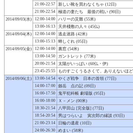
21:00-22:57
新しい靴を買わなくちゃ (12日)
21:00-22:54
極道の妻たち 最後の戦い (90日)
12:00-14:00
2014/09/03(水)
ハリーの災難 (55米)
13:00-16:13
天井棧敷の人々 (45仏)
12:00-14:00
2014/09/04(木)
逃走迷路 (42米)
13:00-15:13
蝉しぐれ (05日)
12:00-14:00
2014/09/
05
(金)
裏窓 (54米)
13:00-14:50
ガントレット (77米)
20:00-21:54
太陽がいっぱい (60仏・伊)
23:45-25:55
ものすごくうるさくて、ありえないほど近い
13:00-14:54
2014/09/06(土)
やくざ戦争 日本の首領 (77日)
14:00-17:00
劔岳 点の記 (09日)
16:00-17:50
鬼平犯科帳 劇場版 (95日)
16:00-18:00
Ｘ－メン (00米)
18:30-21:54
八甲田山 [完全版] (77日)
18:54-20:54
男はつらいよ 寅次郎の縁談 (93日)
21:00-23:14
日輪の遺産 (10日)
24:00-26:30
めまい (58米)