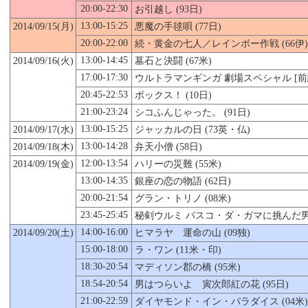
20:00-22:30
お引越し (93日)
13:00-15:25
2014/09/
15
(月)
悪魔の手毬唄 (77日)
20:00-22:00
続・黄金の七人／レインボー作戦 (66伊)
13:00-14:45
2014/09/16(火)
墓石と決闘 (67米)
17:00-17:30
ウルトラマンギンガ 劇場スペシャル [前編]
20:45-22:53
ボックス！ (10日)
21:00-23:24
シコふんじゃった。 (91日)
13:00-15:25
2014/09/17(水)
ジャッカルの日 (73英・仏)
13:00-14:28
2014/09/18(木)
弁天小僧 (58日)
12:00-13:54
2014/09/19(金)
ハリーの災難 (55米)
13:00-14:35
銀座の恋の物語 (62日)
20:00-21:54
グラン・トリノ (08米)
23:45-25:45
秘剣ウルミ バスコ・ダ・ガマに挑んだ男 (
14:00-16:00
2014/09/
20
(土)
ヒマラヤ 運命の山 (09独)
15:00-18:00
ラ・ワン (11米・印)
18:30-20:54
マディソン郡の橋 (95米)
18:54-20:54
男はつらいよ 寅次郎紅の花 (95日)
21:00-22:59
ダイヤモンド・イン・パラダイス (04米)