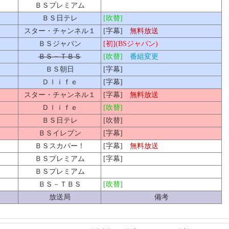
ＢＳプレミアム
ＢＳ日テレ
[吹替]
スター・チャンネル１
[字幕]
無料放送
ＢＳジャパン
[初](BSジャパン)
ＢＳ－ＴＢＳ
[吹替]
番組変更
ＢＳ朝日
[字幕]
Ｄｌｉｆｅ
[字幕]
スター・チャンネル１
[字幕]
無料放送
Ｄｌｉｆｅ
[吹替]
ＢＳ日テレ
[吹替]
ＢＳイレブン
[字幕]
ＢＳスカパー！
[字幕]
無料放送
ＢＳプレミアム
[字幕]
ＢＳプレミアム
ＢＳ－ＴＢＳ
[吹替]
放送局
備考