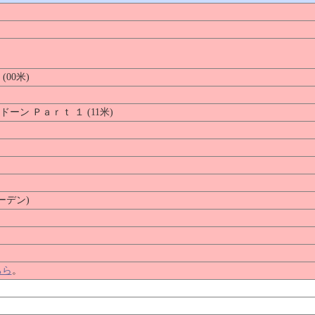
00米)
ン Ｐａｒｔ １ (11米)
ーデン)
ちら
。