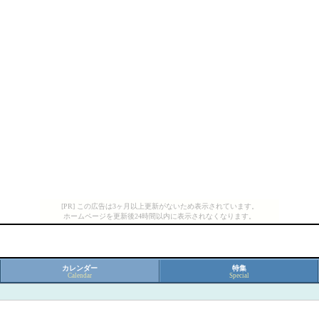
[PR] この広告は3ヶ月以上更新がないため表示されています。
ホームページを更新後24時間以内に表示されなくなります。
カレンダー
特集
Calendar
Special