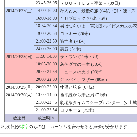
23:45-26:05
ＲＯＯＫＩＥＳ－卒業－ (09日)
14:00-16:00
2014/09/27(土)
狩人と犬、最後の旅 (04仏・加・独・ス
16:00-18:00
１６ブロック (06米・独)
18:54-20:54
男はつらいよ 寅次郎ハイビスカスの花 特
19:00-20:54
ロッキー (76米)
21:00-22:59
逃亡者 (93米)
24:00-26:00
裏窓 (54米)
11:50-14:50
2014/09/28(日)
ラ・ワン (11米・印)
18:05-20:00
灰色グマの一生 (70米)
20:00-21:54
ニュースの天才 (03米)
20:00-22:00
グッバイ、マザー (09韓)
20:00-22:00
2014/09/29(月)
牝猫と現金 (67仏)
13:00-14:35
2014/09/
30
(火)
地平線から来た男 (71米)
21:00-22:45
劇場版タイムスクープハンター 安土城 最
21:00-22:54
ロッキー２ (79米)
放送日
放送時間
※[吹替]が
緑字
のものは、カーソルを合わせると声優が分かります。