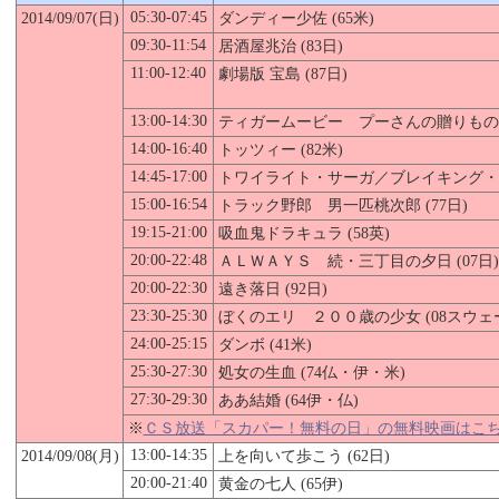
05:30-07:45
2014/09/07(日)
ダンディー少佐 (65米)
09:30-11:54
居酒屋兆治 (83日)
11:00-12:40
劇場版 宝島 (87日)
13:00-14:30
ティガームービー プーさんの贈りもの (
14:00-16:40
トッツィー (82米)
14:45-17:00
トワイライト・サーガ／ブレイキング・ドー
15:00-16:54
トラック野郎 男一匹桃次郎 (77日)
19:15-21:00
吸血鬼ドラキュラ (58英)
20:00-22:48
ＡＬＷＡＹＳ 続・三丁目の夕日 (07日)
20:00-22:30
遠き落日 (92日)
23:30-25:30
ぼくのエリ ２００歳の少女 (08スウェ
24:00-25:15
ダンボ (41米)
25:30-27:30
処女の生血 (74仏・伊・米)
27:30-29:30
ああ結婚 (64伊・仏)
※
ＣＳ放送「スカパー！無料の日」の無料映画はこ
13:00-14:35
2014/09/08(月)
上を向いて歩こう (62日)
20:00-21:40
黄金の七人 (65伊)