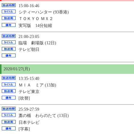
15:00-16:46
シティーハンター (93香港)
ＴＯＫＹＯ ＭＸ２
実写版 14分短縮
21:00-23:05
臨場 劇場版 (12日)
テレビ朝日
2020/01/27(月)
13:35-15:40
ＭＩＡ ミア (13加)
テレビ東京
[吹替]
25:59-27:59
藁の楯 わらのたて (13日)
日本テレビ
[字幕]