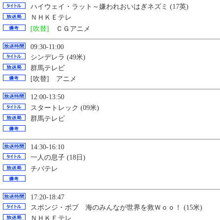
ハイウェイ・ラット～嫌われおいはぎネズミ (17英)
ＮＨＫＥテレ
[吹替]
ＣＧアニメ
09:30-11:00
シンデレラ (49米)
群馬テレビ
[吹替] アニメ
12:00-13:50
スタートレック (09米)
群馬テレビ
14:30-16:10
一人の息子 (18日)
チバテレ
17:20-18:47
スポンジ・ボブ 海のみんなが世界を救Ｗｏｏ！ (15米)
ＮＨＫＥテレ