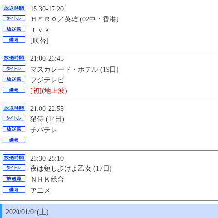
15:30-17:20
ＨＥＲＯ／英雄 (02中・香港)
ｔｖｋ
[吹替]
21:00-23:45
マスカレード・ホテル (19日)
フジテレビ
[初](地上波)
21:00-22:55
猫侍 (14日)
チバテレ
23:30-25:10
夜は短し歩けよ乙女 (17日)
ＮＨＫ総合
アニメ
2020/01/04(土)