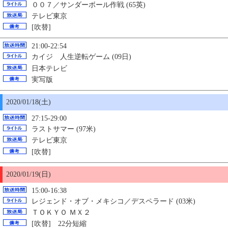
００７／サンダーボール作戦 (65英)
テレビ東京
[吹替]
21:00-22:54
カイジ 人生逆転ゲーム (09日)
日本テレビ
実写版
2020/01/18(土)
27:15-29:00
ラストサマー (97米)
テレビ東京
[吹替]
2020/01/19(日)
15:00-16:38
レジェンド・オブ・メキシコ／デスペラード (03米)
ＴＯＫＹＯ ＭＸ２
[吹替] 22分短縮