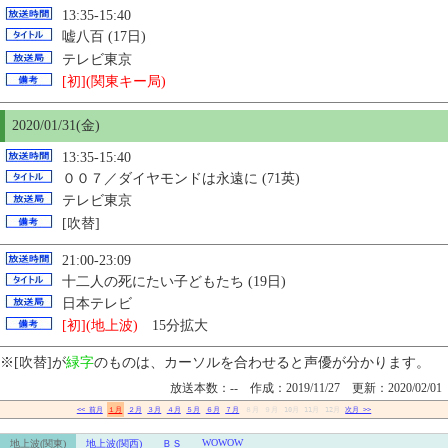
13:35-15:40
嘘八百 (17日)
テレビ東京
[初](関東キー局)
2020/01/31(金)
13:35-15:40
００７／ダイヤモンドは永遠に (71英)
テレビ東京
[吹替]
21:00-23:09
十二人の死にたい子どもたち (19日)
日本テレビ
[初](地上波)
15分拡大
※[吹替]が
緑字
のものは、カーソルを合わせると声優が分かります。
放送本数：-- 作成：2019/11/27 更新：2020/02/01
<< 前月
１月
２月
３月
４月
５月
６月
７月
８月
９月
10月
11月
12月
次月 >>
WOWOW
地上波(関東)
地上波(関西)
ＢＳ