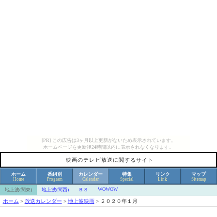
[PR] この広告は3ヶ月以上更新がないため表示されています。
ホームページを更新後24時間以内に表示されなくなります。
映画のテレビ放送に関するサイト
ホーム
番組別
カレンダー
特集
リンク
マップ
Home
Program
Calendar
Special
Link
Sitemap
WOWOW
地上波(関東)
地上波(関西)
ＢＳ
ホーム
>
放送カレンダー
>
地上波映画
>
２０２０年１月