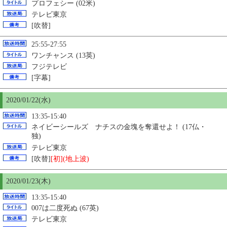
プロフェシー (02米)
テレビ東京
[吹替]
25:55-27:55
ワンチャンス (13英)
フジテレビ
[字幕]
2020/01/22(水)
13:35-15:40
ネイビーシールズ ナチスの金塊を奪還せよ！ (17仏・
独)
テレビ東京
[吹替]
[初](地上波)
2020/01/23(木)
13:35-15:40
007は二度死ぬ (67英)
テレビ東京