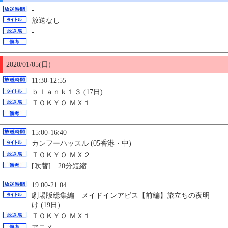
-
放送なし
-
2020/01/
05
(日)
11:30-12:55
ｂｌａｎｋ１３ (17日)
ＴＯＫＹＯ ＭＸ１
15:00-16:40
カンフーハッスル (05香港・中)
ＴＯＫＹＯ ＭＸ２
[吹替] 20分短縮
19:00-21:04
劇場版総集編 メイドインアビス【前編】旅立ちの夜明
け (19日)
ＴＯＫＹＯ ＭＸ１
アニメ