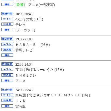
[吹替]
アニメ(一部実写)
18:00-20:45
のぼうの城 (11日)
テレ玉
[ノーカット]
19:00-21:00
ＨＡＢＡ－ＢＩ (98日)
群馬テレビ
22:35-24:34
夜明け告げるルーのうた (17日)
ＮＨＫＥテレ
アニメ
24:00-25:45
白鳥麗子でございます！ＴＨE ＭＯＶＩＥ (16日)
ｔｖｋ
実写版