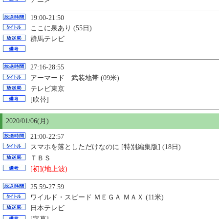
19:00-21:50
ここに泉あり (55日)
群馬テレビ
27:16-28:55
アーマード 武装地帯 (09米)
テレビ東京
[吹替]
2020/01/06(月)
21:00-22:57
スマホを落としただけなのに [特別編集版] (18日)
ＴＢＳ
[初](地上波)
25:59-27:59
ワイルド・スピード ＭＥＧＡ ＭＡＸ (11米)
日本テレビ