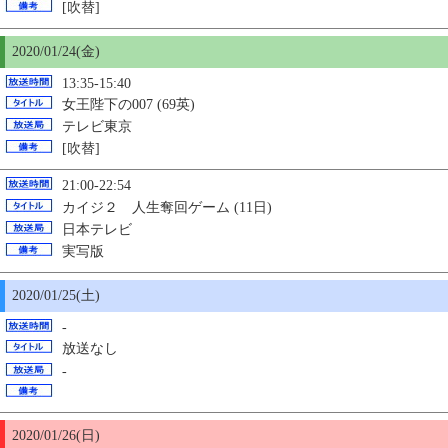
[吹替]
2020/01/24(金)
13:35-15:40
女王陛下の007 (69英)
テレビ東京
[吹替]
21:00-22:54
カイジ２ 人生奪回ゲーム (11日)
日本テレビ
実写版
2020/01/
25
(土)
-
放送なし
-
2020/01/26(日)