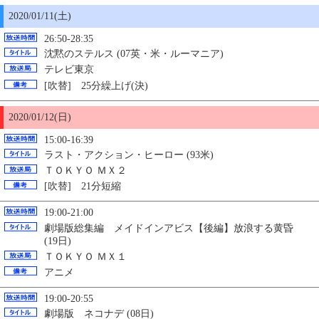
2020/01/11(土)
26:50-28:35
沈黙のステルス (07英・米・ルーマニア)
テレビ東京
[吹替] 25分繰上げ(決)
2020/01/12(日)
15:00-16:39
ラスト・アクション・ヒーロー (93米)
ＴＯＫＹＯ ＭＸ２
[吹替] 21分短縮
19:00-21:00
劇場版総集編 メイドインアビス【後編】放浪する黄昏
(19日)
ＴＯＫＹＯ ＭＸ１
アニメ
19:00-20:55
劇場版 ネコナデ (08日)