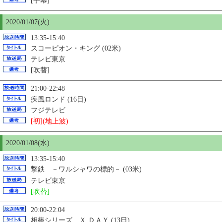
[字幕]
2020/01/07(火)
13:35-15:40
スコーピオン・キング (02米)
テレビ東京
[吹替]
21:00-22:48
疾風ロンド (16日)
フジテレビ
[初](地上波)
2020/01/08(水)
13:35-15:40
撃鉄 －ワルシャワの標的－ (03米)
テレビ東京
[吹替]
20:00-22:04
相棒シリーズ Ｘ ＤＡＹ (13日)