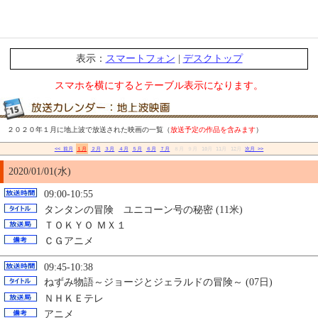
表示：
スマートフォン
|
デスクトップ
スマホを横にするとテーブル表示になります。
２０２０年１月に地上波で放送された映画の一覧（
放送予定の作品を含みます
）
<< 前月
１月
２月
３月
４月
５月
６月
７月
８月
９月
10月
11月
12月
次月 >>
2020/01/01(水)
09:00-10:55
タンタンの冒険 ユニコーン号の秘密 (11米)
ＴＯＫＹＯ ＭＸ１
ＣＧアニメ
09:45-10:38
ねずみ物語～ジョージとジェラルドの冒険～ (07日)
ＮＨＫＥテレ
アニメ