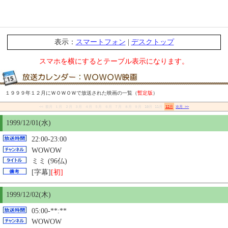
表示：
スマートフォン
|
デスクトップ
スマホを横にするとテーブル表示になります。
１９９９年１２月にＷＯＷＯＷで放送された映画の一覧（
暫定版
）
<< 前月
１月
２月
３月
４月
５月
６月
７月
８月
９月
10月
11月
12月
次月 >>
1999/12/01(水)
22:00-23:00
WOWOW
ミミ (96仏)
[字幕]
[初]
1999/12/02(木)
05:00-**:**
WOWOW