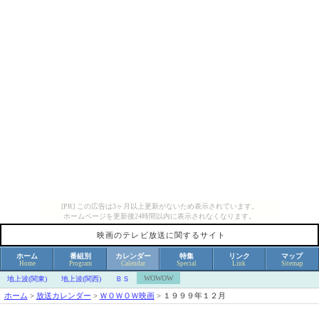
[PR] この広告は3ヶ月以上更新がないため表示されています。
ホームページを更新後24時間以内に表示されなくなります。
映画のテレビ放送に関するサイト
ホーム
番組別
カレンダー
特集
リンク
マップ
Home
Program
Calendar
Special
Link
Sitemap
WOWOW
地上波(関東)
地上波(関西)
ＢＳ
ホーム
>
放送カレンダー
>
ＷＯＷＯＷ映画
>
１９９９年１２月