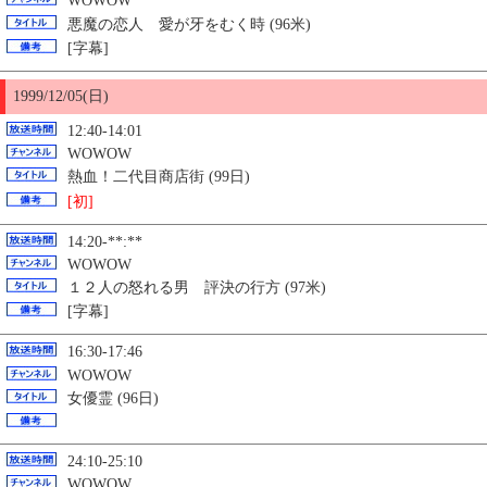
WOWOW
悪魔の恋人 愛が牙をむく時 (96米)
[字幕]
1999/12/
05
(日)
12:40-14:01
WOWOW
熱血！二代目商店街 (99日)
[初]
14:20-**:**
WOWOW
１２人の怒れる男 評決の行方 (97米)
[字幕]
16:30-17:46
WOWOW
女優霊 (96日)
24:10-25:10
WOWOW