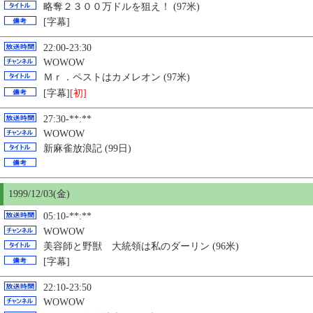
略奪２３００万ドルを狙え！
(97米)
[字幕]
22:00-23:30
WOWOW
Ｍｒ．ペストはカメレオン (97米)
[字幕]
[初]
27:30-**:**
WOWOW
新麻雀放浪記 (99日)
1999/12/03(金)
05:10-**:**
WOWOW
美容師と野獣 大統領は私のダーリン (96米)
[字幕]
22:10-23:50
WOWOW