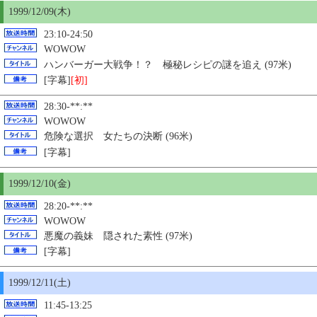
1999/12/09(木)
23:10-24:50
WOWOW
ハンバーガー大戦争！？ 極秘レシピの謎を追え (97米)
[字幕]
[初]
28:30-**:**
WOWOW
危険な選択 女たちの決断 (96米)
[字幕]
1999/12/
10
(金)
28:20-**:**
WOWOW
悪魔の義妹 隠された素性 (97米)
[字幕]
1999/12/11(土)
11:45-13:25