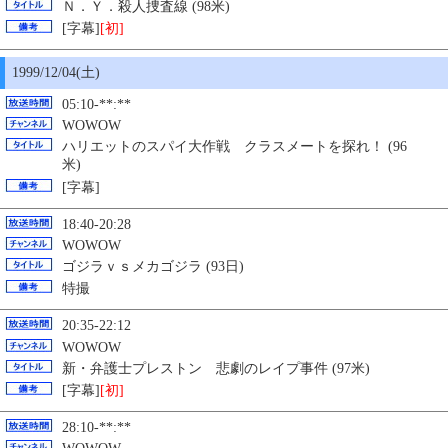
Ｎ．Ｙ．殺人捜査線 (98米)
[字幕]
[初]
1999/12/04(土)
05:10-**:**
WOWOW
ハリエットのスパイ大作戦 クラスメートを探れ！ (96
米)
[字幕]
18:40-20:28
WOWOW
ゴジラｖｓメカゴジラ (93日)
特撮
20:35-22:12
WOWOW
新・弁護士プレストン 悲劇のレイプ事件 (97米)
[字幕]
[初]
28:10-**:**