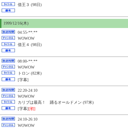
借王３
(98日)
1999/12/16(木)
04:55-**:**
WOWOW
借王４
(98日)
08:00-**:**
WOWOW
トロン (82米)
[字幕]
22:20-24:10
WOWOW
カリブは最高！ 踊るオールドメン (97米)
[字幕]
[初]
24:10-26:10
WOWOW