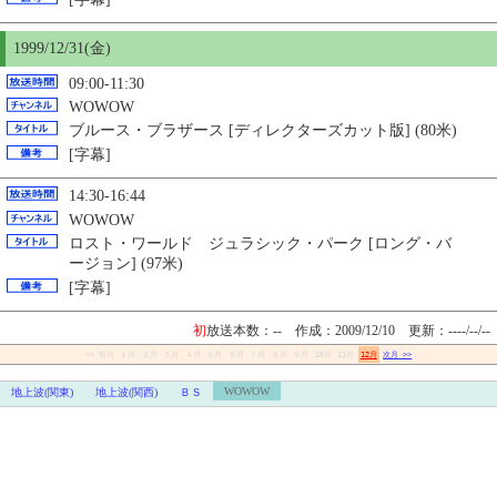
1999/12/31(金)
09:00-11:30
WOWOW
ブルース・ブラザース [ディレクターズカット版] (80米)
[字幕]
14:30-16:44
WOWOW
ロスト・ワールド ジュラシック・パーク [ロング・バ
ージョン] (97米)
[字幕]
初
放送本数：-- 作成：2009/12/10
更新：----/--/--
<< 前月
１月
２月
３月
４月
５月
６月
７月
８月
９月
10月
11月
12月
次月 >>
WOWOW
地上波(関東)
地上波(関西)
ＢＳ