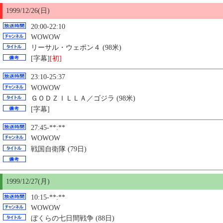
1999/12/26(日)
20:00-22:10
WOWOW
リーサル・ウェポン４ (98米)
[字幕]
[初]
23:10-25:37
WOWOW
ＧＯＤＺＩＬＬＡ／ゴジラ (98米)
[字幕]
27:45-**:**
WOWOW
戦国自衛隊 (79日)
1999/12/27(月)
10:15-**:**
WOWOW
ぼくらの七日間戦争 (88日)