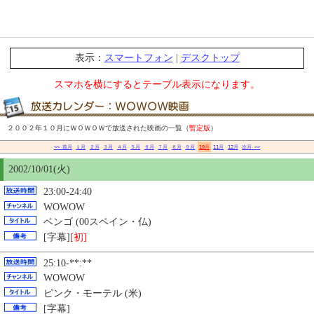
表示：
スマートフォン
|
デスクトップ
スマホを横にするとテーブル表示になります。
２００２年１０月にＷＯＷＯＷで放送された映画の一覧（
暫定版
）
<< 前月
１月
２月
３月
４月
５月
６月
７月
８月
９月
10月
11月
12月
次月 >>
2002/10/01(火)
23:00-24:40
WOWOW
ベンゴ (00スペイン・仏)
[字幕]
[初]
25:10-**:**
WOWOW
ピンク・モーテル (米)
[字幕]