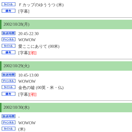
Ｆカップのゆううつ (米)
[字幕]
2002/10/28(月)
20:45-22:30
WOWOW
愛ここにありて (00米)
[字幕]
[初]
2002/10/29(火)
10:45-13:00
WOWOW
金色の嘘 (00英・米・仏)
[字幕]
[初]
2002/10/
30
(水)
-
WOWOW
(米)