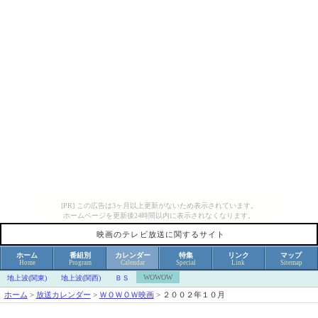
[PR] この広告は3ヶ月以上更新がないため表示されています。
ホームページを更新後24時間以内に表示されなくなります。
映画のテレビ放送に関するサイト
ホーム
番組別
カレンダー
特集
リンク
マップ
Home
Program
Calendar
Special
Link
Sitemap
WOWOW
地上波(関東)
地上波(関西)
ＢＳ
ホーム
>
放送カレンダー
>
ＷＯＷＯＷ映画
>
２００２年１０月