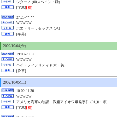
ジターノ (00スペイン・独)
[字幕]
[初]
27:25-**:**
WOWOW
ポエトリー，セックス (米)
[字幕]
2002/10/04(金)
19:00-20:57
WOWOW
ハイ・フィデリティ (0米・英)
[吹替]
2002/10/
05
(土)
10:00-11:30
WOWOW
アメリカ海軍の陰謀 戦艦アイオワ爆発事件 (01加・米)
[字幕]
[初]