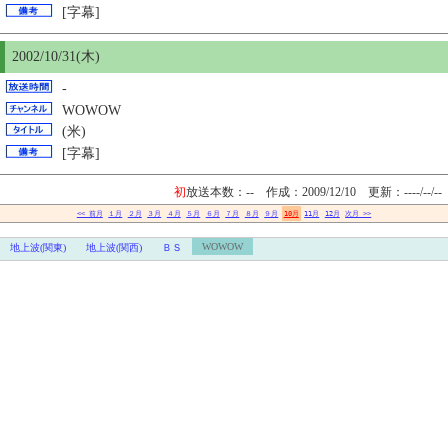
[字幕]
2002/10/31(木)
-
WOWOW
(米)
[字幕]
初
放送本数：-- 作成：2009/12/10
更新：----/--/--
<< 前月
１月
２月
３月
４月
５月
６月
７月
８月
９月
10月
11月
12月
次月 >>
WOWOW
地上波(関東)
地上波(関西)
ＢＳ