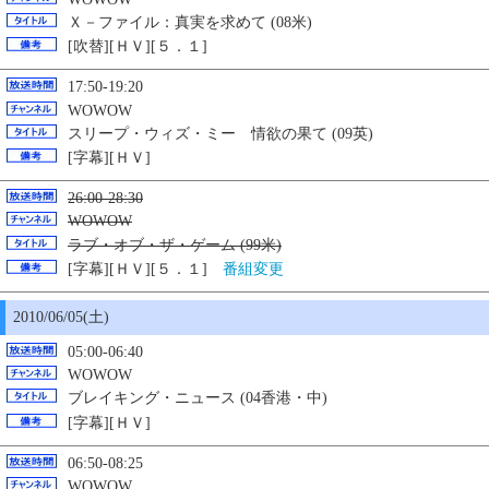
Ｘ－ファイル：真実を求めて (08米)
[吹替][ＨＶ][５．１]
17:50-19:20
WOWOW
スリープ・ウィズ・ミー 情欲の果て (09英)
[字幕][ＨＶ]
26:00-28:30
WOWOW
ラブ・オブ・ザ・ゲーム (99米)
[字幕][ＨＶ][５．１]
番組変更
2010/06/
05
(土)
05:00-06:40
WOWOW
ブレイキング・ニュース (04香港・中)
[字幕][ＨＶ]
06:50-08:25
WOWOW