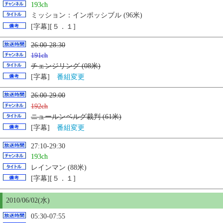
193ch
ミッション：インポッシブル (96米)
[字幕][５．１]
26:00-28:30
191ch
チェンジリング (08米)
[字幕]
番組変更
26:00-29:00
192ch
ニュールンベルグ裁判 (61米)
[字幕]
番組変更
27:10-29:30
193ch
レインマン (88米)
[字幕][５．１]
2010/06/02(水)
05:30-07:55