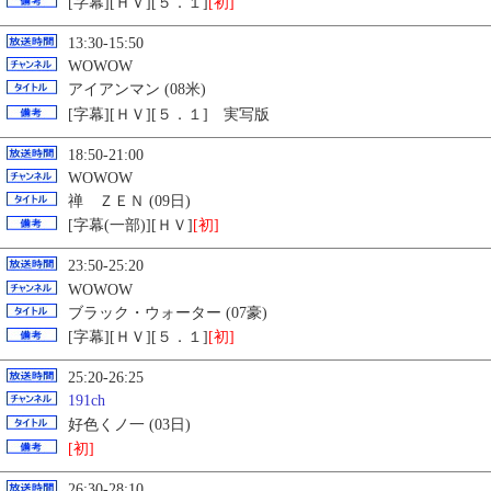
[字幕][ＨＶ][５．１]
[初]
13:30-15:50
WOWOW
アイアンマン (08米)
[字幕][ＨＶ][５．１] 実写版
18:50-21:00
WOWOW
禅 ＺＥＮ (09日)
[字幕(一部)][ＨＶ]
[初]
23:50-25:20
WOWOW
ブラック・ウォーター (07豪)
[字幕][ＨＶ][５．１]
[初]
25:20-26:25
191ch
好色くノ一 (03日)
[初]
26:30-28:10