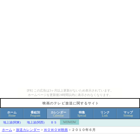
[PR] この広告は3ヶ月以上更新がないため表示されています。
ホームページを更新後24時間以内に表示されなくなります。
映画のテレビ放送に関するサイト
ホーム
番組別
カレンダー
特集
リンク
マップ
Home
Program
Calendar
Special
Link
Sitemap
WOWOW
地上波(関東)
地上波(関西)
ＢＳ
ホーム
>
放送カレンダー
>
ＷＯＷＯＷ映画
>
２０１０年６月