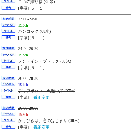
７つの贈り物 (08米)
[字幕][５．１]
23:00-24:40
193ch
ハンコック (08米)
[字幕][５．１]
24:40-26:20
193ch
メン・イン・ブラック (97米)
[字幕][５．１]
26:00-28:30
191ch
ディアボロス 悪魔の扉 (97米)
[字幕]
番組変更
26:00-28:00
192ch
かけひきは、恋のはじまり (08米)
[字幕]
番組変更