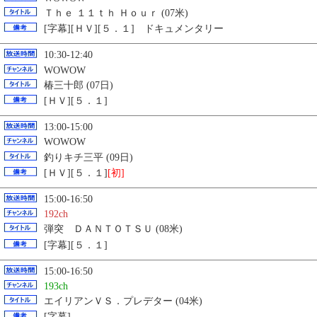
Ｔｈｅ １１ｔｈ Ｈｏｕｒ (07米)
[字幕][ＨＶ][５．１] ドキュメンタリー
10:30-12:40
WOWOW
椿三十郎 (07日)
[ＨＶ][５．１]
13:00-15:00
WOWOW
釣りキチ三平 (09日)
[ＨＶ][５．１]
[初]
15:00-16:50
192ch
弾突 ＤＡＮＴＯＴＳＵ (08米)
[字幕][５．１]
15:00-16:50
193ch
エイリアンＶＳ．プレデター (04米)
[字幕]