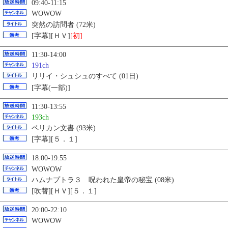
09:40-11:15
WOWOW
突然の訪問者 (72米)
[字幕][ＨＶ]
[初]
11:30-14:00
191ch
リリイ・シュシュのすべて (01日)
[字幕(一部)]
11:30-13:55
193ch
ペリカン文書 (93米)
[字幕][５．１]
18:00-19:55
WOWOW
ハムナプトラ３ 呪われた皇帝の秘宝 (08米)
[吹替][ＨＶ][５．１]
20:00-22:10
WOWOW