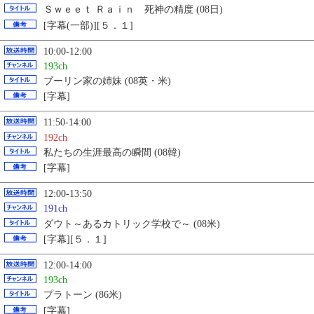
Ｓｗｅｅｔ Ｒａｉｎ 死神の精度 (08日)
[字幕(一部)][５．１]
10:00-12:00
193ch
ブーリン家の姉妹 (08英・米)
[字幕]
11:50-14:00
192ch
私たちの生涯最高の瞬間 (08韓)
[字幕]
12:00-13:50
191ch
ダウト～あるカトリック学校で～ (08米)
[字幕][５．１]
12:00-14:00
193ch
プラトーン (86米)
[字幕]