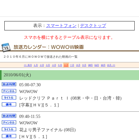
表示：
スマートフォン
|
デスクトップ
スマホを横にするとテーブル表示になります。
２０１０年６月にＷＯＷＯＷで放送された映画の一覧
<< 前月
１月
２月
３月
４月
５月
６月
７月
８月
９月
10月
11月
12月
次月 >>
2010/06/01(火)
05:00-07:30
WOWOW
レッドクリフ Ｐａｒｔ Ｉ (08米・中・日・台湾・韓)
[字幕][ＨＶ][５．１]
09:40-11:55
WOWOW
花より男子ファイナル (08日)
[ＨＶ][５．１]