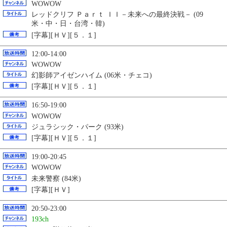
WOWOW
レッドクリフ Ｐａｒｔ ＩＩ－未来への最終決戦－ (09
米・中・日・台湾・韓)
[字幕][ＨＶ][５．１]
12:00-14:00
WOWOW
幻影師アイゼンハイム (06米・チェコ)
[字幕][ＨＶ][５．１]
16:50-19:00
WOWOW
ジュラシック・パーク (93米)
[字幕][ＨＶ][５．１]
19:00-20:45
WOWOW
未来警察 (84米)
[字幕][ＨＶ]
20:50-23:00
193ch