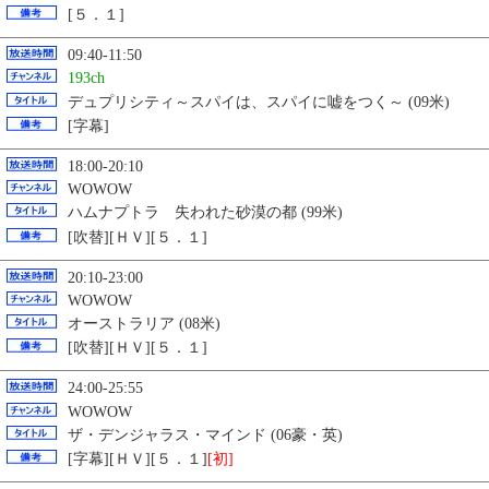
[５．１]
09:40-11:50
193ch
デュプリシティ～スパイは、スパイに嘘をつく～ (09米)
[字幕]
18:00-20:10
WOWOW
ハムナプトラ 失われた砂漠の都 (99米)
[吹替][ＨＶ][５．１]
20:10-23:00
WOWOW
オーストラリア (08米)
[吹替][ＨＶ][５．１]
24:00-25:55
WOWOW
ザ・デンジャラス・マインド (06豪・英)
[字幕][ＨＶ][５．１]
[初]