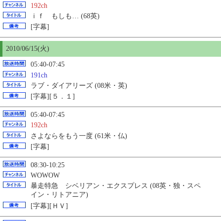
192ch
ｉｆ もしも… (68英)
[字幕]
2010/06/
15
(火)
05:40-07:45
191ch
ラブ・ダイアリーズ (08米・英)
[字幕][５．１]
05:40-07:45
192ch
さよならをもう一度 (61米・仏)
[字幕]
08:30-10:25
WOWOW
暴走特急 シベリアン・エクスプレス (08英・独・スペ
イン・リトアニア)
[字幕][ＨＶ]