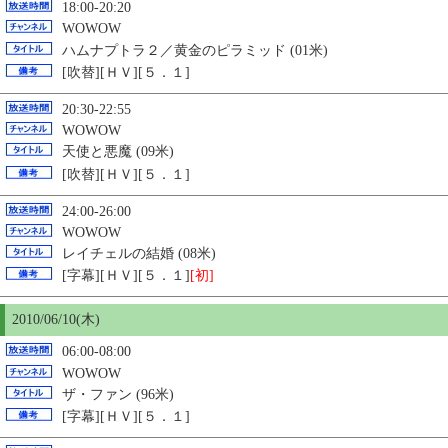
18:00-20:20
WOWOW
ハムナプトラ２／黄金のピラミッド (01米)
[吹替][ＨＶ][５．１]
20:30-22:55
WOWOW
天使と悪魔 (09米)
[吹替][ＨＶ][５．１]
24:00-26:00
WOWOW
レイチェルの結婚 (08米)
[字幕][ＨＶ][５．１]
[初]
2010/06/
10
(木)
06:00-08:00
WOWOW
ザ・ファン (96米)
[字幕][ＨＶ][５．１]