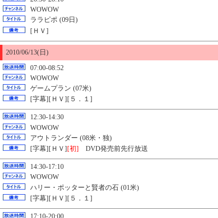
WOWOW
ララピポ (09日)
[ＨＶ]
2010/06/13(日)
07:00-08:52
WOWOW
ゲームプラン (07米)
[字幕][ＨＶ][５．１]
12:30-14:30
WOWOW
アウトランダー (08米・独)
[字幕][ＨＶ]
[初]
DVD発売前先行放送
14:30-17:10
WOWOW
ハリー・ポッターと賢者の石 (01米)
[字幕][ＨＶ][５．１]
17:10-20:00