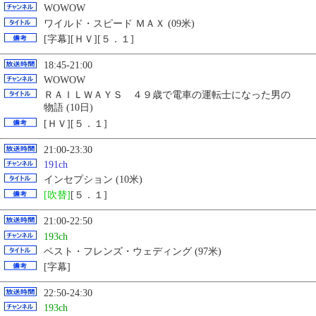
WOWOW
ワイルド・スピード ＭＡＸ (09米)
[字幕][ＨＶ][５．１]
18:45-21:00
WOWOW
ＲＡＩＬＷＡＹＳ ４９歳で電車の運転士になった男の
物語 (10日)
[ＨＶ][５．１]
21:00-23:30
191ch
インセプション (10米)
[吹替]
[５．１]
21:00-22:50
193ch
ベスト・フレンズ・ウェディング (97米)
[字幕]
22:50-24:30
193ch