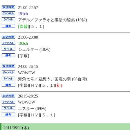
21:00-22:57
191ch
アデル／ファラオと復活の秘薬 (10仏)
[吹替]
[５．１]
21:00-23:00
193ch
シェルター (10米)
[字幕]
24:00-26:15
WOWOW
海角七号／君想う、国境の南 (08台湾)
[字幕][ＨＶ][５．１]
[初]
26:15-28:25
WOWOW
エスター (09米)
[字幕][ＨＶ][５．１]
2011/08/11(木)