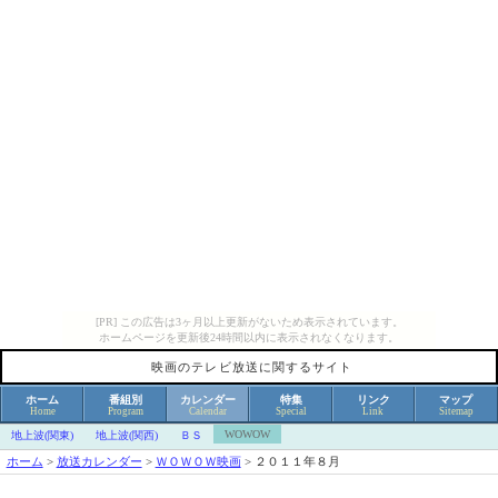
[PR] この広告は3ヶ月以上更新がないため表示されています。
ホームページを更新後24時間以内に表示されなくなります。
映画のテレビ放送に関するサイト
ホーム
番組別
カレンダー
特集
リンク
マップ
Home
Program
Calendar
Special
Link
Sitemap
WOWOW
地上波(関東)
地上波(関西)
ＢＳ
ホーム
>
放送カレンダー
>
ＷＯＷＯＷ映画
>
２０１１年８月