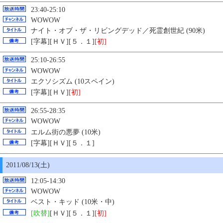
23:40-25:10
WOWOW
ナイト・オブ・ザ・リビングデッド／死霊創世紀 (90米)
[字幕][ＨＶ][５．１]
[初]
25:10-26:55
WOWOW
エクソシズム (10スペイン)
[字幕][ＨＶ]
[初]
26:55-28:35
WOWOW
エルム街の悪夢 (10米)
[字幕][ＨＶ][５．１]
2011/08/13(土)
12:05-14:30
WOWOW
ベスト・キッド (10米・中)
[吹替]
[ＨＶ][５．１]
[初]