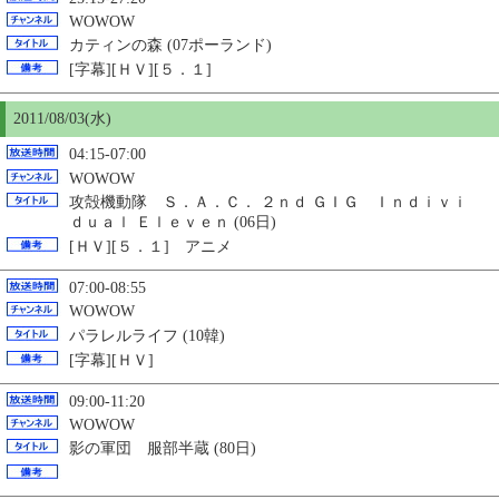
WOWOW
カティンの森 (07ポーランド)
[字幕][ＨＶ][５．１]
2011/08/03(水)
04:15-07:00
WOWOW
攻殻機動隊 Ｓ．Ａ．Ｃ． ２ｎｄ ＧＩＧ Ｉｎｄｉｖｉ
ｄｕａｌ Ｅｌｅｖｅｎ (06日)
[ＨＶ][５．１] アニメ
07:00-08:55
WOWOW
パラレルライフ (10韓)
[字幕][ＨＶ]
09:00-11:20
WOWOW
影の軍団 服部半蔵 (80日)