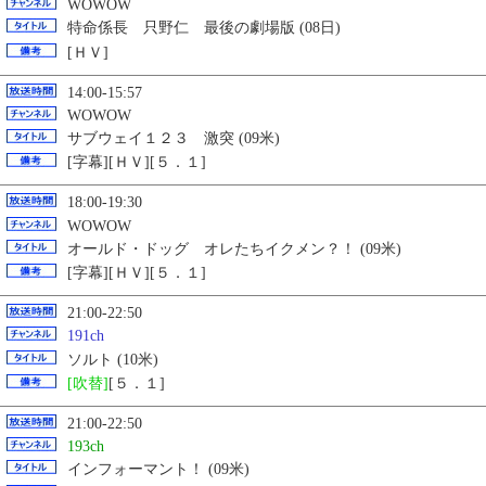
WOWOW
特命係長 只野仁 最後の劇場版 (08日)
[ＨＶ]
14:00-15:57
WOWOW
サブウェイ１２３ 激突 (09米)
[字幕][ＨＶ][５．１]
18:00-19:30
WOWOW
オールド・ドッグ オレたちイクメン？！ (09米)
[字幕][ＨＶ][５．１]
21:00-22:50
191ch
ソルト (10米)
[吹替]
[５．１]
21:00-22:50
193ch
インフォーマント！ (09米)