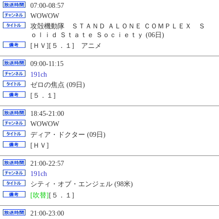
07:00-08:57
WOWOW
攻殻機動隊 ＳＴＡＮＤ ＡＬＯＮＥ ＣＯＭＰＬＥＸ Ｓ
ｏｌｉｄ Ｓｔａｔｅ Ｓｏｃｉｅｔｙ (06日)
[ＨＶ][５．１] アニメ
09:00-11:15
191ch
ゼロの焦点 (09日)
[５．１]
18:45-21:00
WOWOW
ディア・ドクター (09日)
[ＨＶ]
21:00-22:57
191ch
シティ・オブ・エンジェル (98米)
[吹替]
[５．１]
21:00-23:00