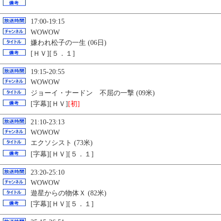
17:00-19:15
WOWOW
嫌われ松子の一生 (06日)
[ＨＶ][５．１]
19:15-20:55
WOWOW
ジョーイ・ナードン 不屈の一撃 (09米)
[字幕][ＨＶ]
[初]
21:10-23:13
WOWOW
エクソシスト (73米)
[字幕][ＨＶ][５．１]
23:20-25:10
WOWOW
遊星からの物体Ｘ (82米)
[字幕][ＨＶ][５．１]