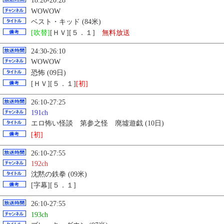
18:20-20:28
WOWOW
ベスト・キッド (84米)
[吹替]
[ＨＶ][５．１]
無料放送
24:30-26:10
WOWOW
恐怖 (09日)
[ＨＶ][５．１]
[初]
26:10-27:25
191ch
エロ怖い怪談 第参之怪 廃墟遊戯 (10日)
[初]
26:10-27:55
192ch
沈黙の鉄拳 (09米)
[字幕][５．１]
26:10-27:55
193ch