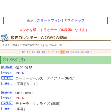
表示：
スマートフォン
|
デスクトップ
スマホを横にするとテーブル表示になります。
２０１１年８月にＷＯＷＯＷで放送された映画の一覧
<< 前月
１月
２月
３月
４月
５月
６月
７月
８月
９月
10月
11月
12月
次月 >>
2011/08/01(月)
08:00-09:55
191ch
ローラーガールズ・ダイアリー (09米)
[字幕][５．１]
08:00-10:00
192ch
テキーラ・サンライズ (88米)
[字幕]