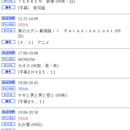
ＴＥＫＫＥＮ 鉄拳 (09米・日)
[字幕] 実写版
12:25-14:00
192ch
東のエデン 劇場版ＩＩ Ｐａｒａｄｉｓｅ Ｌｏｓｔ (09
日)
[５．１] アニメ
17:00-19:00
WOWOW
カオス (06加・英・米)
[字幕][ＨＶ][５．１]
19:00-20:45
191ch
ヤギと男と男と壁と (09米)
[字幕][５．１]
19:00-20:50
192ch
わが愛 (60日)