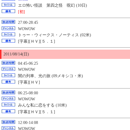
エロ怖い怪談 第四之怪 呪幻 (10日)
[初]
27:00-28:45
WOWOW
トゥー・ウィークス・ノーティス (02米)
[字幕][ＨＶ][５．１]
2011/08/14(日)
04:45-06:25
WOWOW
闇の列車、光の旅 (09メキシコ・米)
[字幕][ＨＶ]
06:25-08:00
WOWOW
みんな私に恋をする (10米)
[字幕][ＨＶ][５．１]
12:00-14:08
WOWOW