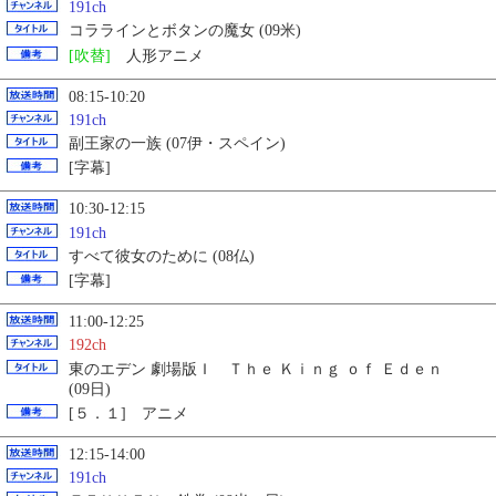
191ch
コララインとボタンの魔女 (09米)
[吹替]
人形アニメ
08:15-10:20
191ch
副王家の一族 (07伊・スペイン)
[字幕]
10:30-12:15
191ch
すべて彼女のために (08仏)
[字幕]
11:00-12:25
192ch
東のエデン 劇場版Ｉ Ｔｈｅ Ｋｉｎｇ ｏｆ Ｅｄｅｎ
(09日)
[５．１] アニメ
12:15-14:00
191ch