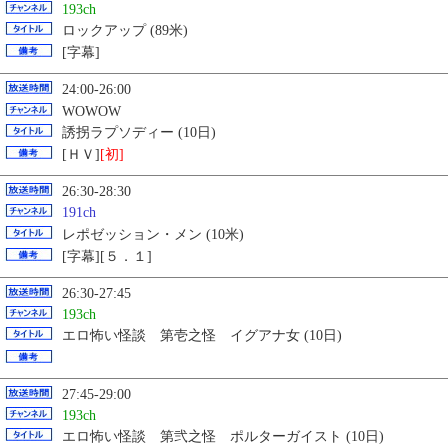
193ch
ロックアップ (89米)
[字幕]
24:00-26:00
WOWOW
誘拐ラプソディー (10日)
[ＨＶ]
[初]
26:30-28:30
191ch
レポゼッション・メン (10米)
[字幕][５．１]
26:30-27:45
193ch
エロ怖い怪談 第壱之怪 イグアナ女 (10日)
27:45-29:00
193ch
エロ怖い怪談 第弐之怪 ポルターガイスト (10日)