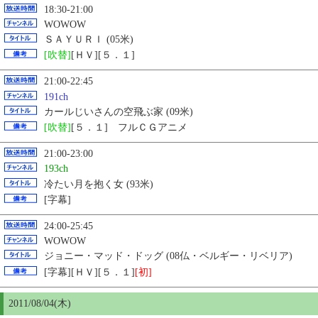
18:30-21:00
WOWOW
ＳＡＹＵＲＩ (05米)
[吹替]
[ＨＶ][５．１]
21:00-22:45
191ch
カールじいさんの空飛ぶ家 (09米)
[吹替]
[５．１] フルＣＧアニメ
21:00-23:00
193ch
冷たい月を抱く女 (93米)
[字幕]
24:00-25:45
WOWOW
ジョニー・マッド・ドッグ (08仏・ベルギー・リベリア)
[字幕][ＨＶ][５．１]
[初]
2011/08/04(木)