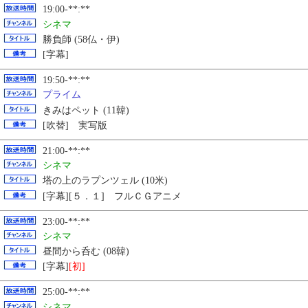
19:00-**:**
シネマ
勝負師 (58仏・伊)
[字幕]
19:50-**:**
プライム
きみはペット (11韓)
[吹替] 実写版
21:00-**:**
シネマ
塔の上のラプンツェル (10米)
[字幕][５．１] フルＣＧアニメ
23:00-**:**
シネマ
昼間から呑む (08韓)
[字幕]
[初]
25:00-**:**
シネマ