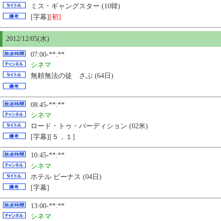
ミス・ギャングスター (10韓)
[字幕]
[初]
2012/12/
05
(水)
07:00-**:**
シネマ
無頼無法の徒 さぶ (64日)
08:45-**:**
シネマ
ロード・トゥ・パーディション (02米)
[字幕][５．１]
10:45-**:**
シネマ
ホテル ビーナス (04日)
[字幕]
13:00-**:**
シネマ