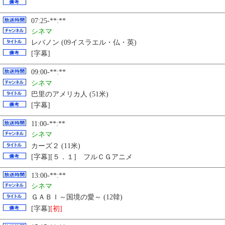
07:25-**:**
シネマ
レバノン (09イスラエル・仏・英)
[字幕]
09:00-**:**
シネマ
巴里のアメリカ人 (51米)
[字幕]
11:00-**:**
シネマ
カーズ２ (11米)
[字幕][５．１] フルＣＧアニメ
13:00-**:**
シネマ
ＧＡＢＩ～国境の愛～ (12韓)
[字幕]
[初]