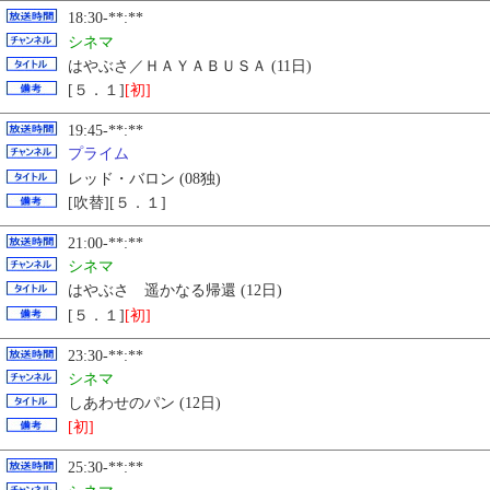
18:30-**:**
シネマ
はやぶさ／ＨＡＹＡＢＵＳＡ (11日)
[５．１]
[初]
19:45-**:**
プライム
レッド・バロン (08独)
[吹替][５．１]
21:00-**:**
シネマ
はやぶさ 遥かなる帰還 (12日)
[５．１]
[初]
23:30-**:**
シネマ
しあわせのパン (12日)
[初]
25:30-**:**