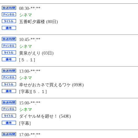
08:30-**:**
シネマ
五番町夕霧楼 (80日)
10:45-**:**
シネマ
黄泉がえり (03日)
[５．１]
13:00-**:**
シネマ
幸せがおカネで買えるワケ (09米)
[字幕][５．１]
15:00-**:**
シネマ
ダイヤルＭを廻せ！ (54米)
[字幕]
17:00-**:**