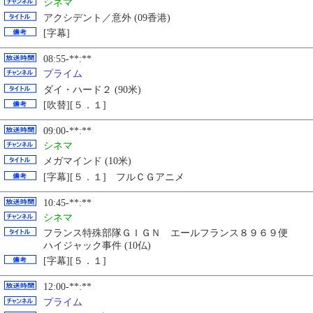
シネマ
アクシデント／意外 (09香港)
[字幕]
08:55-**:**
プライム
ダイ・ハード２ (90米)
[吹替][５．１]
09:00-**:**
シネマ
メガマインド (10米)
[字幕][５．１] フルＣＧアニメ
10:45-**:**
シネマ
フランス特殊部隊ＧＩＧＮ エールフランス８９６９便
ハイジャック事件 (10仏)
[字幕][５．１]
12:00-**:**
プライム