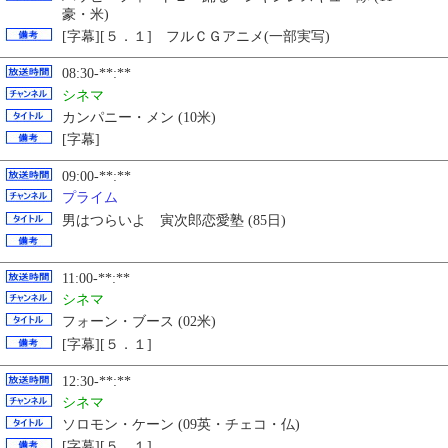
豪・米)
[字幕][５．１] フルＣＧアニメ(一部実写)
08:30-**:**
シネマ
カンパニー・メン (10米)
[字幕]
09:00-**:**
プライム
男はつらいよ 寅次郎恋愛塾 (85日)
11:00-**:**
シネマ
フォーン・ブース (02米)
[字幕][５．１]
12:30-**:**
シネマ
ソロモン・ケーン (09英・チェコ・仏)
[字幕][５．１]