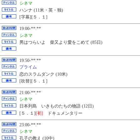
シネマ
ハンナ (11米・英・独)
[字幕][５．１]
19:00-**:**
シネマ
男はつらいよ 柴又より愛をこめて (85日)
19:50-**:**
プライム
恋のスラムダンク (10米)
[吹替][５．１]
21:00-**:**
シネマ
日本列島 いきものたちの物語 (12日)
[５．１]
[初]
ドキュメンタリー
23:00-**:**
シネマ
孔子の教え (10中)