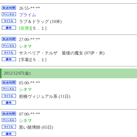
26:55-**:**
プライム
ラブ＆ドラッグ (10米)
[吹替]
[５．１]
27:00-**:**
シネマ
サスペリア・テルザ 最後の魔女 (07伊・米)
[字幕][５．１]
2012/12/07(金)
05:00-**:**
シネマ
前橋ヴィジュアル系 (11日)
07:00-**:**
シネマ
黒い賭博師 (65日)