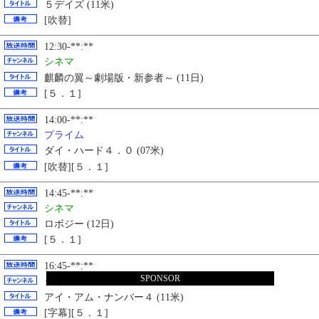
５デイズ (11米)
[吹替]
12:30-**:**
シネマ
麒麟の翼～劇場版・新参者～ (11日)
[５．１]
14:00-**:**
プライム
ダイ・ハード４．０ (07米)
[吹替][５．１]
14:45-**:**
シネマ
ロボジー (12日)
[５．１]
16:45-**:**
SPONSOR
シネマ
アイ・アム・ナンバー４ (11米)
[字幕][５．１]