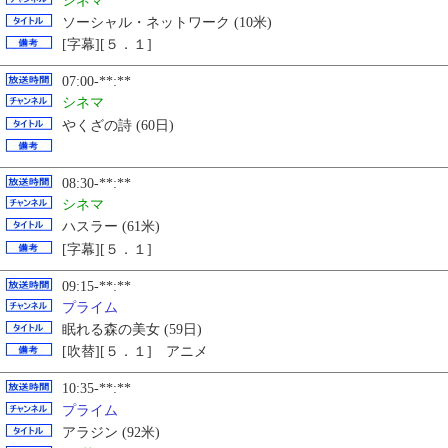
シネマ
ソーシャル・ネットワーク (10米)
[字幕][５．１]
07:00-**:**
シネマ
やくざの詩 (60日)
08:30-**:**
シネマ
ハスラー (61米)
[字幕][５．１]
09:15-**:**
プライム
眠れる森の美女 (59日)
[吹替][５．１] アニメ
10:35-**:**
プライム
アラジン (92米)