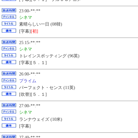
23:00-**:**
シネマ
素晴らしい一日 (08韓)
[字幕]
[初]
25:15-**:**
シネマ
トレインスポッティング (96英)
[字幕][５．１]
26:00-**:**
プライム
パーフェクト・センス (11英)
[吹替][５．１]
27:00-**:**
シネマ
ランナウェイズ (10米)
[字幕]
27:40-**:**