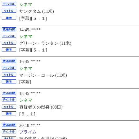
シネマ
サンクタム (11米)
[字幕][５．１]
14:45-**:**
シネマ
グリーン・ランタン (11米)
[字幕][５．１]
16:45-**:**
シネマ
マージン・コール (11米)
[字幕]
18:45-**:**
シネマ
容疑者Ｘの献身 (08日)
[５．１]
20:10-**:**
プライム
猿の惑星：創世記
(11米)