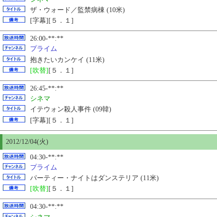
ザ・ウォード／監禁病棟 (10米)
[字幕][５．１]
26:00-**:**
プライム
抱きたいカンケイ (11米)
[吹替]
[５．１]
26:45-**:**
シネマ
イテウォン殺人事件 (09韓)
[字幕][５．１]
2012/12/04(火)
04:30-**:**
プライム
パーティー・ナイトはダンステリア (11米)
[吹替]
[５．１]
04:30-**:**