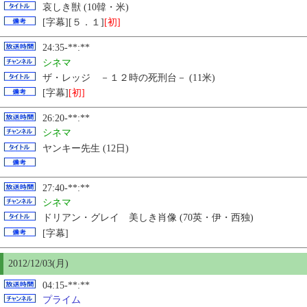
哀しき獣 (10韓・米)
[字幕][５．１]
[初]
24:35-**:**
シネマ
ザ・レッジ －１２時の死刑台－ (11米)
[字幕]
[初]
26:20-**:**
シネマ
ヤンキー先生 (12日)
27:40-**:**
シネマ
ドリアン・グレイ 美しき肖像 (70英・伊・西独)
[字幕]
2012/12/03(月)
04:15-**:**
プライム