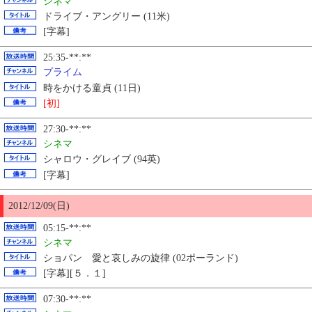
シネマ
ドライブ・アングリー (11米)
[字幕]
25:35-**:**
プライム
時をかける童貞 (11日)
[初]
27:30-**:**
シネマ
シャロウ・グレイブ (94英)
[字幕]
2012/12/09(日)
05:15-**:**
シネマ
ショパン 愛と哀しみの旋律 (02ポーランド)
[字幕][５．１]
07:30-**:**