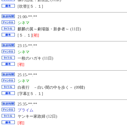
[吹替][５．１]
21:00-**:**
シネマ
麒麟の翼～劇場版・新参者～ (11日)
[５．１]
[初]
23:15-**:**
シネマ
一枚のハガキ (11日)
[初]
25:15-**:**
シネマ
白夜行 －白い闇の中を歩く－ (09韓)
[字幕][５．１]
25:35-**:**
プライム
ヤンキー家政婦 (12日)
[初]