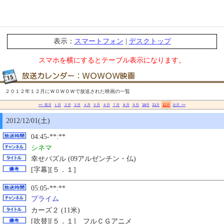
表示：
スマートフォン
|
デスクトップ
スマホを横にするとテーブル表示になります。
２０１２年１２月にＷＯＷＯＷで放送された映画の一覧
<< 前月
１月
２月
３月
４月
５月
６月
７月
８月
９月
10月
11月
12月
次月 >>
2012/12/01(土)
04:45-**:**
シネマ
幸せパズル (09アルゼンチン・仏)
[字幕][５．１]
05:05-**:**
プライム
カーズ２ (11米)
[吹替][５．１] フルＣＧアニメ