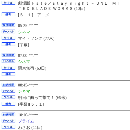
劇場版 Ｆａｔｅ／ｓｔａｙ ｎｉｇｈｔ － ＵＮＬＩＭＩ
ＴＥＤ ＢＬＡＤＥ ＷＯＲＫＳ (10日)
[５．１] アニメ
05:25-**:**
シネマ
マイ・ソング (77米)
[字幕]
07:00-**:**
シネマ
関東無宿 (63日)
08:45-**:**
シネマ
明日に向って撃て！ (69米)
[字幕][５．１]
10:10-**:**
プライム
わさお (11日)