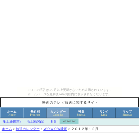
[PR] この広告は3ヶ月以上更新がないため表示されています。
ホームページを更新後24時間以内に表示されなくなります。
映画のテレビ放送に関するサイト
ホーム
番組別
カレンダー
特集
リンク
マップ
Home
Program
Calendar
Special
Link
Sitemap
WOWOW
地上波(関東)
地上波(関西)
ＢＳ
ホーム
>
放送カレンダー
>
ＷＯＷＯＷ映画
>
２０１２年１２月