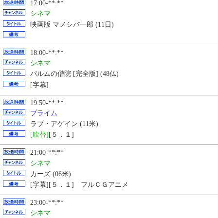
17:00-**:**
シネマ
映画版 マメシバ一郎 (11日)
18:00-**:**
シネマ
パルムの僧院 [完全版] (48仏)
[字幕]
19:50-**:**
プライム
ラブ・アゲイン (11米)
[吹替]
[５．１]
21:00-**:**
シネマ
カーズ (06米)
[字幕][５．１] フルＣＧアニメ
23:00-**:**
シネマ