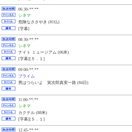
06:30-**:**
シネマ
危険なささやき (81仏)
[字幕]
08:30-**:**
シネマ
ナイト ミュージアム (06米)
[字幕][５．１]
09:00-**:**
プライム
男はつらいよ 寅次郎真実一路 (84日)
11:00-**:**
シネマ
カクテル (88米)
[字幕][５．１]
12:45-**:**