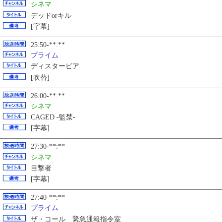
シネマ
デッドorキル
[字幕]
25:50-**:**
プライム
ディスタービア
[吹替]
26:00-**:**
シネマ
CAGED -監禁-
[字幕]
27:30-**:**
シネマ
目撃者
[字幕]
27:40-**:**
プライム
ザ・コール 緊急通報指令室