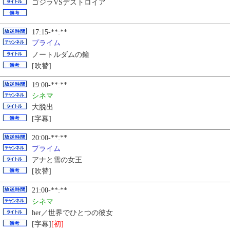
ゴジラVSデストロイア
17:15-**:**
プライム
ノートルダムの鐘
[吹替]
19:00-**:**
シネマ
大脱出
[字幕]
20:00-**:**
プライム
アナと雪の女王
[吹替]
21:00-**:**
シネマ
her／世界でひとつの彼女
[字幕]
[初]