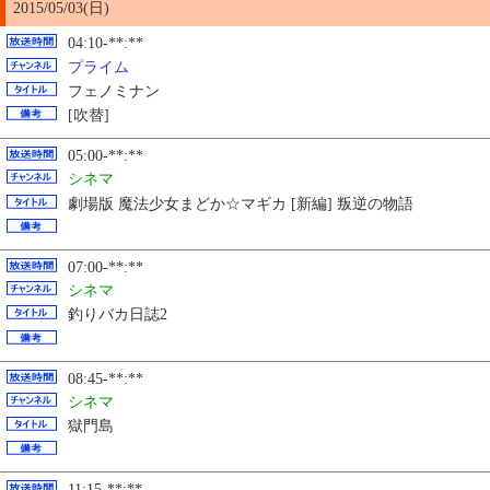
2015/05/03(日)
04:10-**:**
プライム
フェノミナン
[吹替]
05:00-**:**
シネマ
劇場版 魔法少女まどか☆マギカ [新編] 叛逆の物語
07:00-**:**
シネマ
釣りバカ日誌2
08:45-**:**
シネマ
獄門島
11:15-**:**