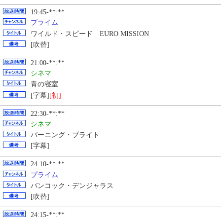
19:45-**:**
プライム
ワイルド・スピード EURO MISSION
[吹替]
21:00-**:**
シネマ
青の寝室
[字幕]
[初]
22:30-**:**
シネマ
バーニング・ブライト
[字幕]
24:10-**:**
プライム
バンコック・デンジャラス
[吹替]
24:15-**:**