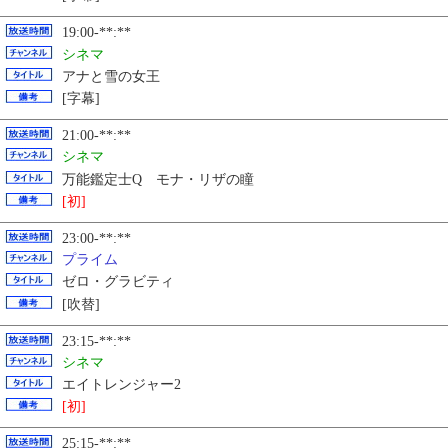
19:00-**:**
シネマ
アナと雪の女王
[字幕]
21:00-**:**
シネマ
万能鑑定士Q モナ・リザの瞳
[初]
23:00-**:**
プライム
ゼロ・グラビティ
[吹替]
23:15-**:**
シネマ
エイトレンジャー2
[初]
25:15-**:**