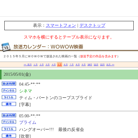
表示：
スマートフォン
|
デスクトップ
スマホを横にするとテーブル表示になります。
２０１５年５月にＷＯＷＯＷで放送された映画の一覧（
放送予定の作品を含みます
）
<< 前月
１月
２月
３月
４月
５月
６月
７月
８月
９月
10月
11月
12月
次月 >>
2015/05/01(金)
04:45-**:**
シネマ
ティム・バートンのコープスブライド
[字幕]
05:00-**:**
プライム
ハングオーバー!!! 最後の反省会
[吹替]