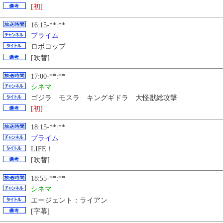
[初]
16:15-**:**
プライム
ロボコップ
[吹替]
17:00-**:**
シネマ
ゴジラ モスラ キングギドラ 大怪獣総攻撃
[初]
18:15-**:**
プライム
LIFE！
[吹替]
18:55-**:**
シネマ
エージェント：ライアン
[字幕]