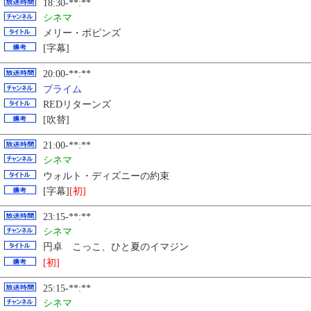
18:30-**:**
シネマ
メリー・ポピンズ
[字幕]
20:00-**:**
プライム
REDリターンズ
[吹替]
21:00-**:**
シネマ
ウォルト・ディズニーの約束
[字幕]
[初]
23:15-**:**
シネマ
円卓 こっこ、ひと夏のイマジン
[初]
25:15-**:**
シネマ