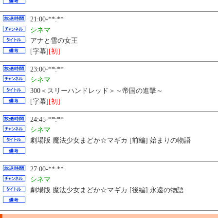
21:00-**:**
シネマ
アナと雪の女王
[字幕]
[初]
23:00-**:**
シネマ
300＜スリーハンドレッド＞～帝国の進撃～
[字幕]
[初]
24:45-**:**
シネマ
劇場版 魔法少女まどか☆マギカ [前編] 始まりの物語
27:00-**:**
シネマ
劇場版 魔法少女まどか☆マギカ [後編] 永遠の物語