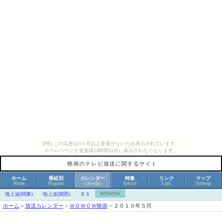
[PR] この広告は3ヶ月以上更新がないため表示されています。
ホームページを更新後24時間以内に表示されなくなります。
映画のテレビ放送に関するサイト
ホーム
番組別
カレンダー
特集
リンク
マップ
Home
Program
Calendar
Special
Link
Sitemap
WOWOW
地上波(関東)
地上波(関西)
ＢＳ
ホーム
>
放送カレンダー
>
ＷＯＷＯＷ映画
>
２０１５年５月