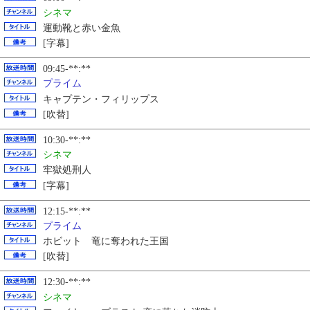
シネマ
運動靴と赤い金魚
[字幕]
09:45-**:**
プライム
キャプテン・フィリップス
[吹替]
10:30-**:**
シネマ
牢獄処刑人
[字幕]
12:15-**:**
プライム
ホビット 竜に奪われた王国
[吹替]
12:30-**:**
シネマ