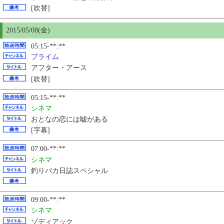
[吹替]
2015/05/08(金)
05:15-**:**
プライム
アフター・アース
[吹替]
05:15-**:**
シネマ
おとなの恋には嘘がある
[字幕]
07:00-**:**
シネマ
釣りバカ日誌スペシャル
09:00-**:**
シネマ
ゾディアック