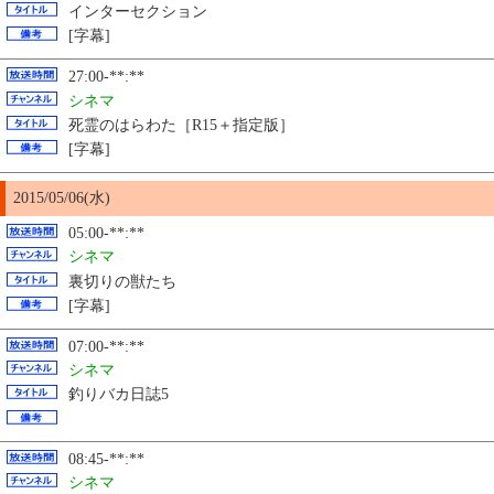
インターセクション
[字幕]
27:00-**:**
シネマ
死霊のはらわた［R15＋指定版］
[字幕]
2015/05/06(水)
05:00-**:**
シネマ
裏切りの獣たち
[字幕]
07:00-**:**
シネマ
釣りバカ日誌5
08:45-**:**
シネマ