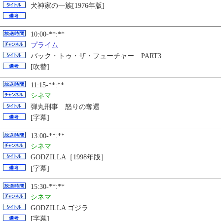
犬神家の一族[1976年版]
10:00-**:**
プライム
バック・トゥ・ザ・フューチャー PART3
[吹替]
11:15-**:**
シネマ
弾丸刑事 怒りの奪還
[字幕]
13:00-**:**
シネマ
GODZILLA［1998年版］
[字幕]
15:30-**:**
シネマ
GODZILLA ゴジラ
[字幕]