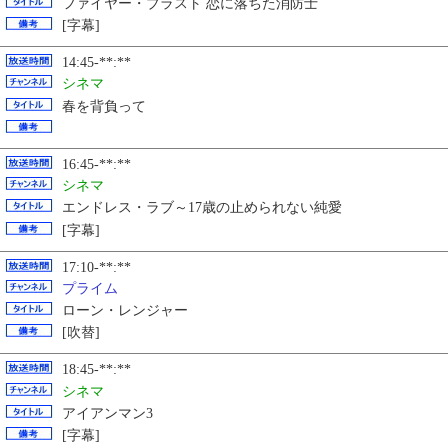
ファイヤー・ブラスト 恋に落ちた消防士
[字幕]
14:45-**:**
シネマ
春を背負って
16:45-**:**
シネマ
エンドレス・ラブ～17歳の止められない純愛
[字幕]
17:10-**:**
プライム
ローン・レンジャー
[吹替]
18:45-**:**
シネマ
アイアンマン3
[字幕]