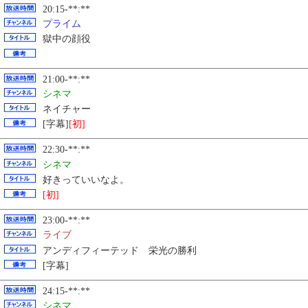
20:15-**:**
プライム
獄中の顔役
21:00-**:**
シネマ
ネイチャー
[字幕]
[初]
22:30-**:**
シネマ
好きっていいなよ。
[初]
23:00-**:**
ライブ
アンディフィーテッド 栄光の勝利
[字幕]
24:15-**:**
シネマ