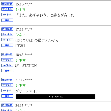
15:15-**:**
シネマ
「また、必ず会おう」と誰もが言った。
17:15-**:**
シネマ
はじまりは5つ星ホテルから
[字幕]
18:45-**:**
シネマ
駅 STATION
21:00-**:**
シネマ
グリーンマイル
[字幕]
SPONSOR
24:15-**:**
シネマ