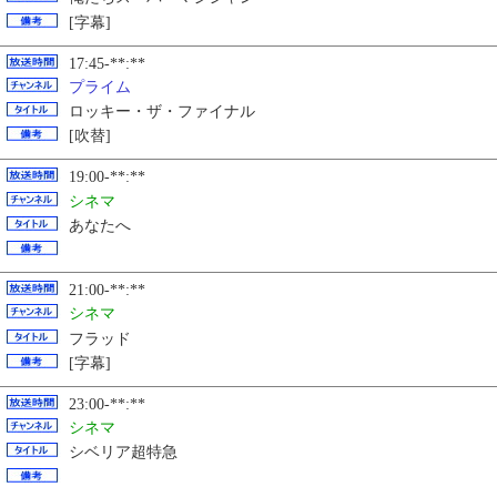
[字幕]
17:45-**:**
プライム
ロッキー・ザ・ファイナル
[吹替]
19:00-**:**
シネマ
あなたへ
21:00-**:**
シネマ
フラッド
[字幕]
23:00-**:**
シネマ
シベリア超特急