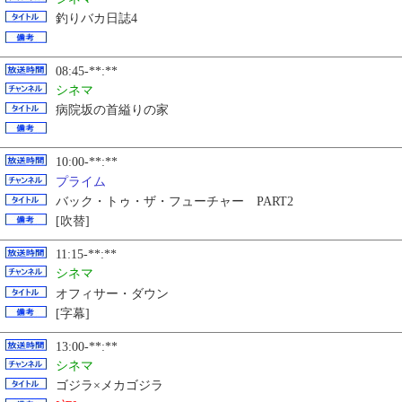
釣りバカ日誌4
08:45-**:**
シネマ
病院坂の首縊りの家
10:00-**:**
プライム
バック・トゥ・ザ・フューチャー PART2
[吹替]
11:15-**:**
シネマ
オフィサー・ダウン
[字幕]
13:00-**:**
シネマ
ゴジラ×メカゴジラ