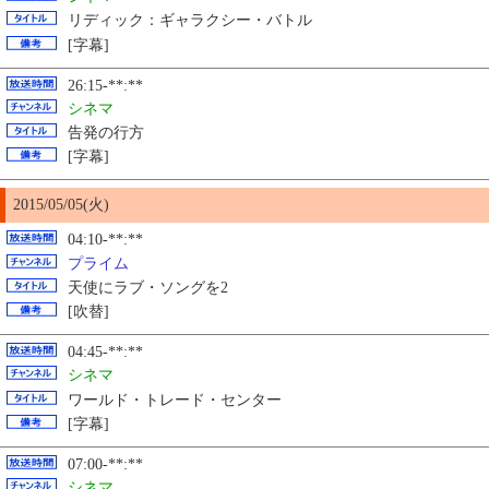
リディック：ギャラクシー・バトル
[字幕]
26:15-**:**
シネマ
告発の行方
[字幕]
2015/05/
05
(火)
04:10-**:**
プライム
天使にラブ・ソングを2
[吹替]
04:45-**:**
シネマ
ワールド・トレード・センター
[字幕]
07:00-**:**
シネマ