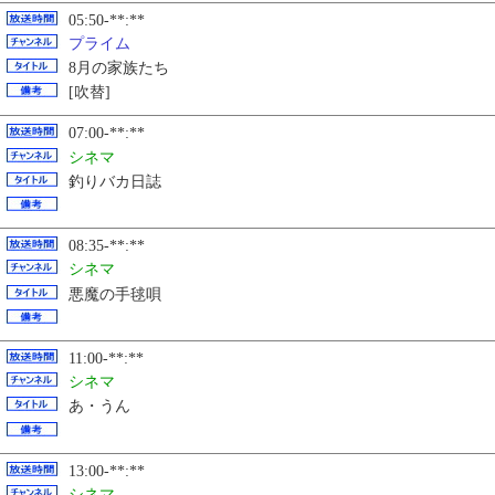
05:50-**:**
プライム
8月の家族たち
[吹替]
07:00-**:**
シネマ
釣りバカ日誌
08:35-**:**
シネマ
悪魔の手毬唄
11:00-**:**
シネマ
あ・うん
13:00-**:**
シネマ