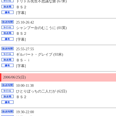
ドリトル先生不思議な旅 (67米)
ＢＳ２
[字幕]
25:10-26:42
シャンプー台のむこうに (01英)
ＢＳ２
[字幕]
25:55-27:55
ギルバート・グレイプ (93米)
ＢＳ－ｉ
[字幕]
2006/06/
25
(日)
10:00-11:38
ひとりぼっちの二人だが (62日)
ＢＳ２
19:30-22:00