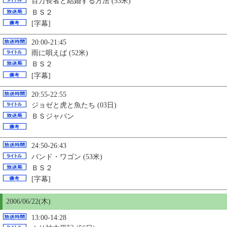
百万長者と結婚する方法 (53米)
ＢＳ２
[字幕]
20:00-21:45
雨に唄えば (52米)
ＢＳ２
[字幕]
20:55-22:55
ジョゼと虎と魚たち (03日)
ＢＳジャパン
24:50-26:43
バンド・ワゴン (53米)
ＢＳ２
[字幕]
2006/06/22(木)
13:00-14:28