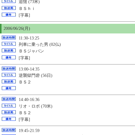
追憶 (73米)
ＢＳｈｉ
[字幕]
2006/06/26(月)
11:30-13:25
列車に乗った男 (02仏)
ＢＳジャパン
[字幕]
13:00-14:35
逆襲獄門砦 (56日)
ＢＳ２
14:40-16:36
リオ・ロボ (70米)
ＢＳ２
[字幕]
19:45-21:59