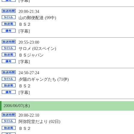
[字幕]
20:00-21:34
山の郵便配達 (99中)
ＢＳ２
[字幕]
20:55-23:00
サロメ (02スペイン)
ＢＳジャパン
[字幕]
24:50-27:24
夕陽のギャングたち (71伊)
ＢＳ２
[字幕]
2006/06/07(水)
20:00-22:10
阿弥陀堂だより (02日)
ＢＳ２