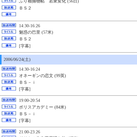
ふり袖捕物帖 若衆変化 (56日)
ＢＳ２
14:30-16:26
魅惑の巴里 (57米)
ＢＳ２
[字幕]
2006/06/24(土)
14:30-16:24
オネーギンの恋文 (99英)
ＢＳ－ｉ
[字幕]
19:00-20:54
ポリスアカデミー (84米)
ＢＳ－ｉ
[字幕]
21:00-23:26