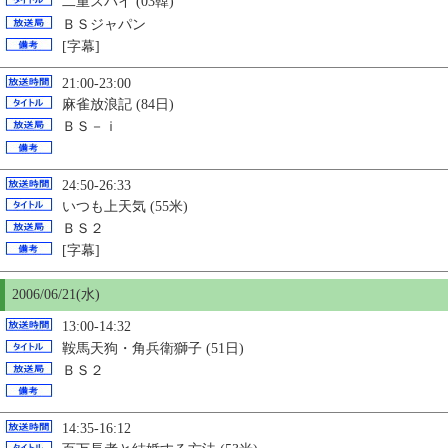
二重スパイ (03韓)
ＢＳジャパン
[字幕]
21:00-23:00
麻雀放浪記 (84日)
ＢＳ－ｉ
24:50-26:33
いつも上天気 (55米)
ＢＳ２
[字幕]
2006/06/21(水)
13:00-14:32
鞍馬天狗・角兵衛獅子 (51日)
ＢＳ２
14:35-16:12