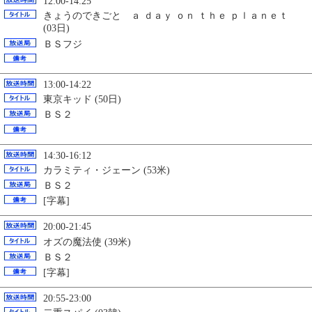
12:00-14:25
きょうのできごと ａ ｄａｙ ｏｎ ｔｈｅ ｐｌａｎｅｔ
(03日)
ＢＳフジ
13:00-14:22
東京キッド (50日)
ＢＳ２
14:30-16:12
カラミティ・ジェーン (53米)
ＢＳ２
[字幕]
20:00-21:45
オズの魔法使 (39米)
ＢＳ２
[字幕]
20:55-23:00