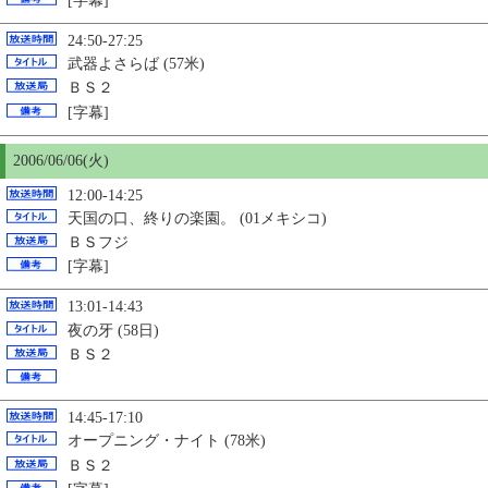
[字幕]
24:50-27:25
武器よさらば (57米)
ＢＳ２
[字幕]
2006/06/06(火)
12:00-14:25
天国の口、終りの楽園。 (01メキシコ)
ＢＳフジ
[字幕]
13:01-14:43
夜の牙 (58日)
ＢＳ２
14:45-17:10
オープニング・ナイト (78米)
ＢＳ２