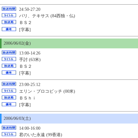
24:50-27:20
パリ、テキサス (84西独・仏)
ＢＳ２
[字幕]
2006/06/02(金)
13:00-14:26
手討 (63米)
ＢＳ２
[字幕]
23:00-25:12
エリン・ブロコビッチ (00米)
ＢＳｈｉ
[字幕]
2006/06/03(土)
14:00-16:00
君のいた永遠
(99香港)