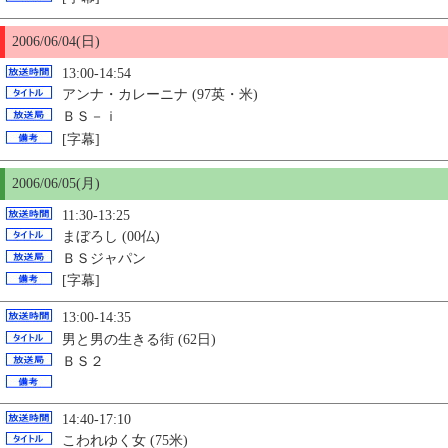
2006/06/04(日)
13:00-14:54
アンナ・カレーニナ (97英・米)
ＢＳ－ｉ
[字幕]
2006/06/
05
(月)
11:30-13:25
まぼろし (00仏)
ＢＳジャパン
[字幕]
13:00-14:35
男と男の生きる街 (62日)
ＢＳ２
14:40-17:10
こわれゆく女 (75米)