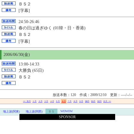
ＢＳ２
[字幕]
24:50-26:46
春の日は過ぎゆく (01韓・日・香港)
ＢＳ２
[字幕]
2006/06/
30
(金)
13:00-14:33
大勝負 (65日)
ＢＳ２
放送本数：120 作成：2009/12/10
更新：----/--/--
<< 前月
１月
２月
３月
４月
５月
６月
７月
８月
９月
10月
11月
12月
次月 >>
WOWOW
地上波(関東)
地上波(関西)
ＢＳ
SPONSOR