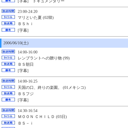
[字幕] ドキュメンタリー
23:00-24:20
マリといた夏 (02韓)
ＢＳｈｉ
[字幕]
2006/06/
10
(土)
14:00-16:00
レンブラントへの贈り物 (99)
ＢＳ朝日
[字幕]
14:00-16:25
天国の口、終りの楽園。 (01メキシコ)
ＢＳフジ
[字幕]
14:30-16:54
ＭＯＯＮ ＣＨＩＬＤ (03日)
ＢＳ－ｉ