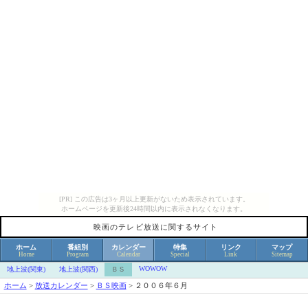
[PR] この広告は3ヶ月以上更新がないため表示されています。
ホームページを更新後24時間以内に表示されなくなります。
映画のテレビ放送に関するサイト
ホーム
番組別
カレンダー
特集
リンク
マップ
Home
Program
Calendar
Special
Link
Sitemap
WOWOW
地上波(関東)
地上波(関西)
ＢＳ
ホーム
>
放送カレンダー
>
ＢＳ映画
>
２００６年６月