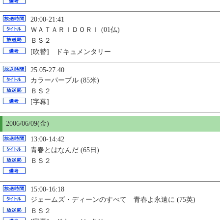
20:00-21:41
ＷＡＴＡＲＩＤＯＲＩ (01仏)
ＢＳ２
[吹替] ドキュメンタリー
25:05-27:40
カラーパープル (85米)
ＢＳ２
[字幕]
2006/06/09(金)
13:00-14:42
青春とはなんだ (65日)
ＢＳ２
15:00-16:18
ジェームズ・ディーンのすべて 青春よ永遠に (75英)
ＢＳ２