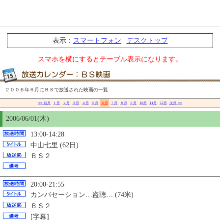
表示：
スマートフォン
|
デスクトップ
スマホを横にするとテーブル表示になります。
２００６年６月にＢＳで放送された映画の一覧
<< 前月
１月
２月
３月
４月
５月
６月
７月
８月
９月
10月
11月
12月
次月 >>
2006/06/01(木)
13:00-14:28
中山七里 (62日)
ＢＳ２
20:00-21:55
カンバセーション…盗聴… (74米)
ＢＳ２
[字幕]