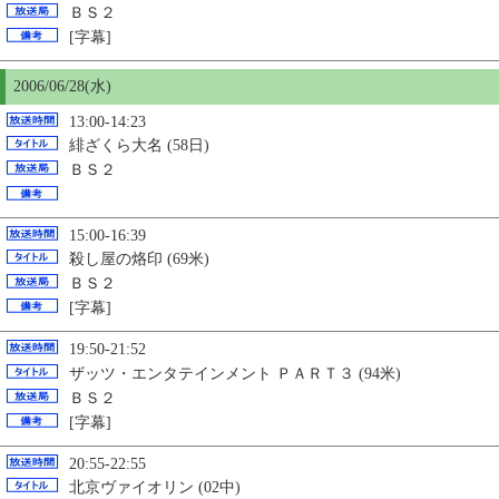
ＢＳ２
[字幕]
2006/06/28(水)
13:00-14:23
緋ざくら大名 (58日)
ＢＳ２
15:00-16:39
殺し屋の烙印 (69米)
ＢＳ２
[字幕]
19:50-21:52
ザッツ・エンタテインメント ＰＡＲＴ３ (94米)
ＢＳ２
[字幕]
20:55-22:55
北京ヴァイオリン (02中)