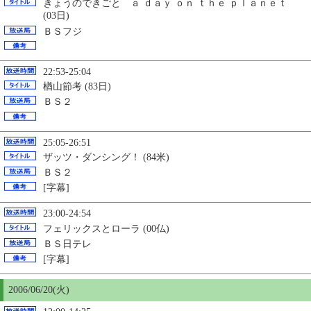
きょうのできごと ａ ｄａｙ ｏｎ ｔｈｅ ｐｌａｎｅｔ
(03日)
ＢＳフジ
22:53-25:04
楢山節考 (83日)
ＢＳ２
25:05-26:51
ザッツ・ダンシング！ (84米)
ＢＳ２
[字幕]
23:00-24:54
フェリックスとローラ (00仏)
ＢＳ日テレ
[字幕]
2006/06/
20
(火)