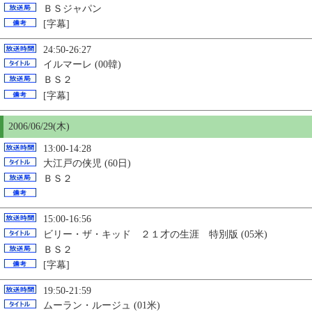
ＢＳジャパン
[字幕]
24:50-26:27
イルマーレ (00韓)
ＢＳ２
[字幕]
2006/06/29(木)
13:00-14:28
大江戸の侠児 (60日)
ＢＳ２
15:00-16:56
ビリー・ザ・キッド ２１才の生涯 特別版 (05米)
ＢＳ２
[字幕]
19:50-21:59
ムーラン・ルージュ (01米)