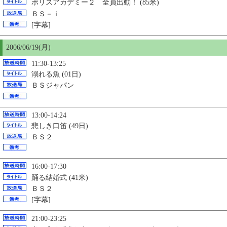
ポリスアカデミー２ 全員出動！ (85米)
ＢＳ－ｉ
[字幕]
2006/06/19(月)
11:30-13:25
溺れる魚 (01日)
ＢＳジャパン
13:00-14:24
悲しき口笛 (49日)
ＢＳ２
16:00-17:30
踊る結婚式 (41米)
ＢＳ２
[字幕]
21:00-23:25