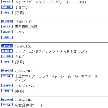
ヘドウィグ・アンド・アングリーインチ (01米)
ＢＳフジ
[字幕]
13:00-14:49
黒田騒動 (56日)
ＢＳ２
19:50-21:52
ザッツ・エンタテインメント ＰＡＲＴ２ (76米)
ＢＳ２
[字幕]
20:55-23:00
永遠のマリア・カラス (02伊・仏・英・ルーマニア・ス
ペイン)
ＢＳジャパン
[字幕]
25:05-27:04
純愛譜 (00韓・日)