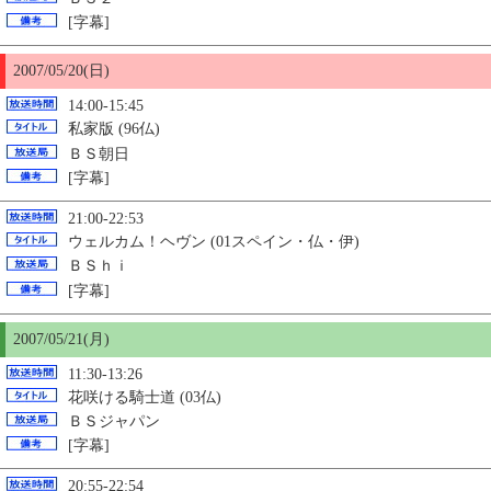
[字幕]
2007/05/
20
(日)
14:00-15:45
私家版 (96仏)
ＢＳ朝日
[字幕]
21:00-22:53
ウェルカム！ヘヴン (01スペイン・仏・伊)
ＢＳｈｉ
[字幕]
2007/05/21(月)
11:30-13:26
花咲ける騎士道 (03仏)
ＢＳジャパン
[字幕]
20:55-22:54