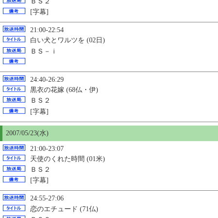
ＢＳ２
[字幕]
21:00-22:54
白い犬とワルツを (02日)
ＢＳ－ｉ
24:40-26:29
黒衣の花嫁 (68仏・伊)
ＢＳ２
[字幕]
2007/05/23(水)
21:00-23:07
天使のくれた時間 (01米)
ＢＳ２
[字幕]
24:55-27:06
恋のエチュード (71仏)