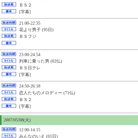
ＢＳ２
[字幕]
21:00-22:35
花より男子 (95日)
ＢＳフジ
23:00-24:54
列車に乗った男 (02仏)
ＢＳ日テレ
[字幕]
24:50-26:18
恋人たちのメロディー (71仏)
ＢＳ２
[字幕]
2007/05/08(火)
12:00-14:15
みんなのいえ (01日)