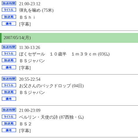
21:00-23:12
弾丸を噛め (75米)
ＢＳｈｉ
[字幕]
2007/05/14(月)
11:30-13:26
ぼくセザール １０歳半 １ｍ３９ｃｍ (03仏)
ＢＳジャパン
[字幕]
20:55-22:54
お父さんのバックドロップ (04日)
ＢＳジャパン
21:00-23:09
ベルリン・天使の詩 (87西独・仏)
ＢＳ２
[字幕]