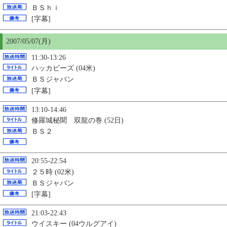
ＢＳｈｉ
[字幕]
2007/05/07(月)
11:30-13:26
ハッカビーズ (04米)
ＢＳジャパン
[字幕]
13:10-14:46
修羅城秘聞 双龍の巻 (52日)
ＢＳ２
20:55-22:54
２５時 (02米)
ＢＳジャパン
[字幕]
21:03-22:43
ウイスキー (04ウルグアイ)