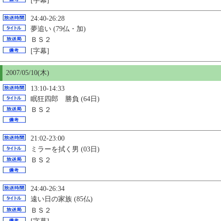
[字幕]
24:40-26:28
夢追い (79仏・加)
ＢＳ２
[字幕]
2007/05/
10
(木)
13:10-14:33
眠狂四郎 勝負 (64日)
ＢＳ２
21:02-23:00
ミラーを拭く男 (03日)
ＢＳ２
24:40-26:34
遠い日の家族 (85仏)
ＢＳ２