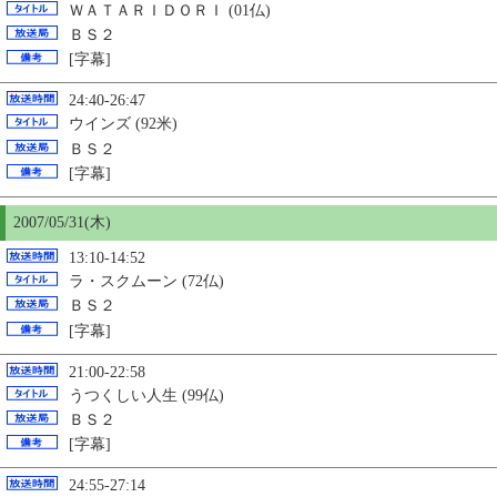
ＷＡＴＡＲＩＤＯＲＩ (01仏)
ＢＳ２
[字幕]
24:40-26:47
ウインズ (92米)
ＢＳ２
[字幕]
2007/05/31(木)
13:10-14:52
ラ・スクムーン (72仏)
ＢＳ２
[字幕]
21:00-22:58
うつくしい人生 (99仏)
ＢＳ２
[字幕]
24:55-27:14