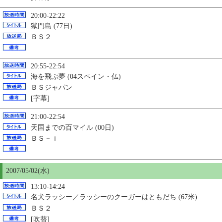
20:00-22:22
獄門島 (77日)
ＢＳ２
20:55-22:54
海を飛ぶ夢 (04スペイン・仏)
ＢＳジャパン
[字幕]
21:00-22:54
天国までの百マイル (00日)
ＢＳ－ｉ
2007/05/02(水)
13:10-14:24
名犬ラッシー／ラッシーのクーガーはともだち (67米)
ＢＳ２
[吹替]