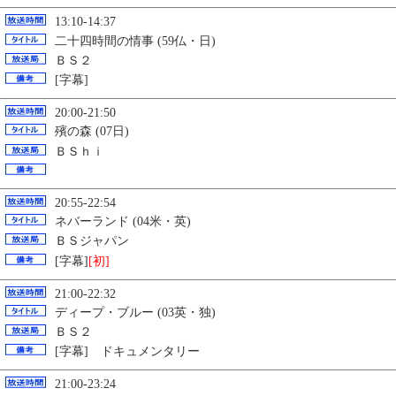
13:10-14:37
二十四時間の情事 (59仏・日)
ＢＳ２
[字幕]
20:00-21:50
殯の森 (07日)
ＢＳｈｉ
20:55-22:54
ネバーランド (04米・英)
ＢＳジャパン
[字幕]
[初]
21:00-22:32
ディープ・ブルー (03英・独)
ＢＳ２
[字幕] ドキュメンタリー
21:00-23:24