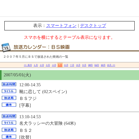
表示：
スマートフォン
|
デスクトップ
スマホを横にするとテーブル表示になります。
２００７年５月にＢＳで放送された映画の一覧
<< 前月
１月
２月
３月
４月
５月
６月
７月
８月
９月
10月
11月
12月
次月 >>
2007/05/01(火)
12:00-14:35
靴に恋して (02スペイン)
ＢＳフジ
[字幕]
13:10-14:53
名犬ラッシーの大冒険 (64米)
ＢＳ２
[吹替]