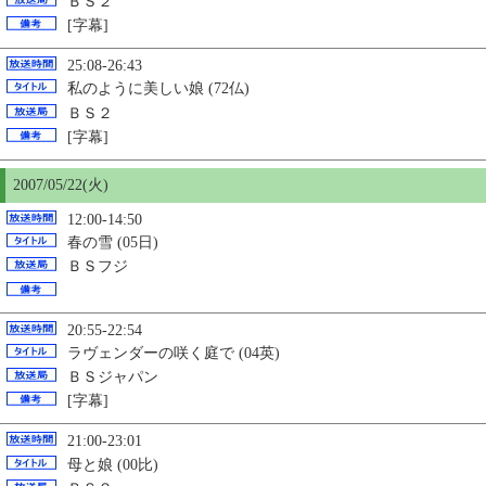
ＢＳ２
[字幕]
25:08-26:43
私のように美しい娘 (72仏)
ＢＳ２
[字幕]
2007/05/22(火)
12:00-14:50
春の雪 (05日)
ＢＳフジ
20:55-22:54
ラヴェンダーの咲く庭で (04英)
ＢＳジャパン
[字幕]
21:00-23:01
母と娘 (00比)