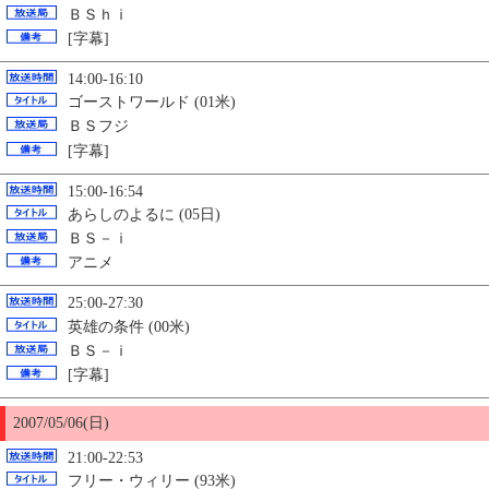
ＢＳｈｉ
[字幕]
14:00-16:10
ゴーストワールド (01米)
ＢＳフジ
[字幕]
15:00-16:54
あらしのよるに (05日)
ＢＳ－ｉ
アニメ
25:00-27:30
英雄の条件 (00米)
ＢＳ－ｉ
[字幕]
2007/05/06(日)
21:00-22:53
フリー・ウィリー (93米)