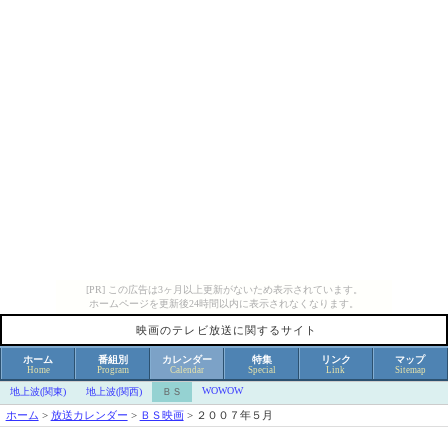
[PR] この広告は3ヶ月以上更新がないため表示されています。
ホームページを更新後24時間以内に表示されなくなります。
映画のテレビ放送に関するサイト
ホーム
番組別
カレンダー
特集
リンク
マップ
Home
Program
Calendar
Special
Link
Sitemap
WOWOW
地上波(関東)
地上波(関西)
ＢＳ
ホーム
>
放送カレンダー
>
ＢＳ映画
>
２００７年５月