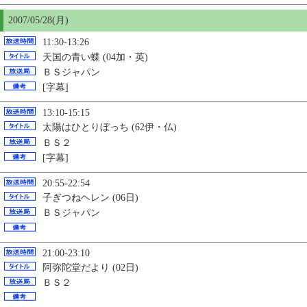
2007/05/28(月)
11:30-13:26
天国の青い蝶 (04加・英)
ＢＳジャパン
[字幕]
13:10-15:15
太陽はひとりぼっち (62伊・仏)
ＢＳ２
[字幕]
20:55-22:54
子ぎつねヘレン (06日)
ＢＳジャパン
21:00-23:10
阿弥陀堂だより (02日)
ＢＳ２