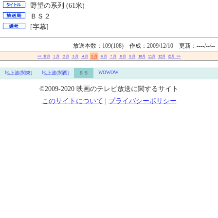
野望の系列 (61米)
ＢＳ２
[字幕]
放送本数：109(108) 作成：2009/12/10
更新：----/--/--
<< 前月
１月
２月
３月
４月
５月
６月
７月
８月
９月
10月
11月
12月
次月 >>
WOWOW
地上波(関東)
地上波(関西)
ＢＳ
©2009-2020 映画のテレビ放送に関するサイト
このサイトについて
|
プライバシーポリシー