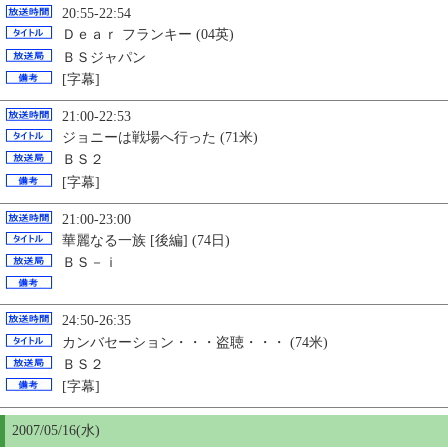
20:55-22:54
Ｄｅａｒ フランキー (04英)
ＢＳジャパン
[字幕]
21:00-22:53
ジョニーは戦場へ行った (71米)
ＢＳ２
[字幕]
21:00-23:00
華麗なる一族 [後編] (74日)
ＢＳ－ｉ
24:50-26:35
カンバセーション・・・盗聴・・・ (74米)
ＢＳ２
[字幕]
2007/05/16(水)