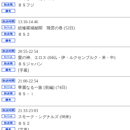
ＢＳフジ
13:10-14:46
続修羅城秘聞 飛雲の巻 (52日)
ＢＳ２
20:55-22:54
愛の神、エロス (04仏・伊・ルクセンブルク・米・中)
ＢＳジャパン
[字幕]
21:00-22:54
華麗なる一族 [前編] (74日)
ＢＳ－ｉ
21:33-23:03
スモーク・シグナルズ (98米)
ＢＳ２
[字幕]