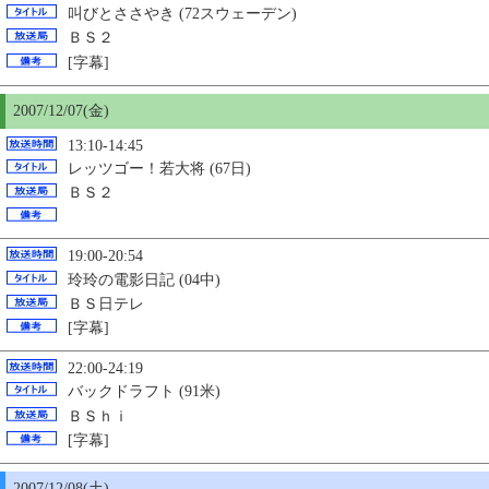
叫びとささやき (72スウェーデン)
ＢＳ２
[字幕]
2007/12/07(金)
13:10-14:45
レッツゴー！若大将 (67日)
ＢＳ２
19:00-20:54
玲玲の電影日記 (04中)
ＢＳ日テレ
[字幕]
22:00-24:19
バックドラフト (91米)
ＢＳｈｉ
[字幕]
2007/12/08(土)