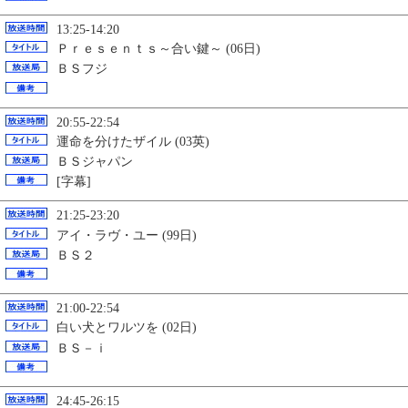
13:25-14:20
Ｐｒｅｓｅｎｔｓ～合い鍵～ (06日)
ＢＳフジ
20:55-22:54
運命を分けたザイル (03英)
ＢＳジャパン
[字幕]
21:25-23:20
アイ・ラヴ・ユー (99日)
ＢＳ２
21:00-22:54
白い犬とワルツを (02日)
ＢＳ－ｉ
24:45-26:15