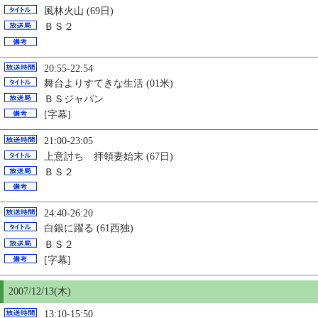
風林火山 (69日)
ＢＳ２
20:55-22:54
舞台よりすてきな生活 (01米)
ＢＳジャパン
[字幕]
21:00-23:05
上意討ち 拝領妻始末 (67日)
ＢＳ２
24:40-26:20
白銀に躍る (61西独)
ＢＳ２
[字幕]
2007/12/13(木)
13:10-15:50