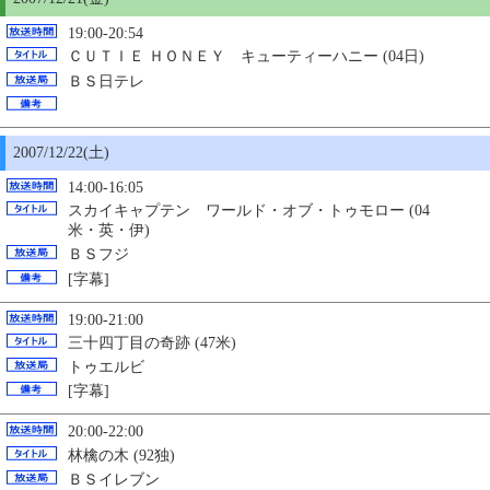
19:00-20:54
ＣＵＴＩＥ ＨＯＮＥＹ キューティーハニー (04日)
ＢＳ日テレ
2007/12/22(土)
14:00-16:05
スカイキャプテン ワールド・オブ・トゥモロー (04
米・英・伊)
ＢＳフジ
[字幕]
19:00-21:00
三十四丁目の奇跡 (47米)
トゥエルビ
[字幕]
20:00-22:00
林檎の木 (92独)
ＢＳイレブン