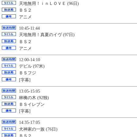
天地無用！ｉｎＬＯＶＥ (96日)
ＢＳ２
アニメ
10:45-11:44
天地無用！真夏のイヴ (97日)
ＢＳ２
アニメ
12:00-14:10
デビル (97米)
ＢＳフジ
[字幕]
13:05-15:05
林檎の木 (92独)
ＢＳイレブン
[字幕]
14:35-17:05
犬神家の一族 (76日)
ＢＳ２