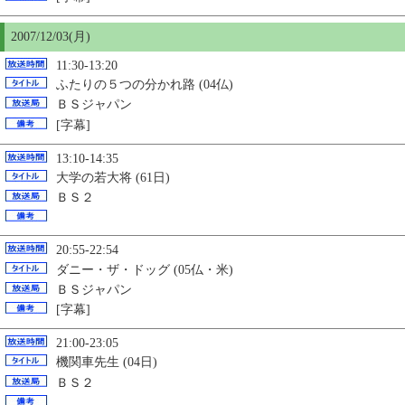
2007/12/03(月)
11:30-13:20
ふたりの５つの分かれ路 (04仏)
ＢＳジャパン
[字幕]
13:10-14:35
大学の若大将 (61日)
ＢＳ２
20:55-22:54
ダニー・ザ・ドッグ (05仏・米)
ＢＳジャパン
[字幕]
21:00-23:05
機関車先生 (04日)
ＢＳ２