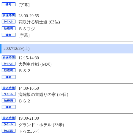
[字幕]
28:00-29:55
花咲ける騎士道 (03仏)
ＢＳフジ
[字幕]
2007/12/29(土)
12:15-14:30
大列車作戦 (64米)
ＢＳ２
14:30-16:50
病院坂の首縊りの家 (79日)
ＢＳ２
19:00-21:00
グランド・ホテル (33米)
トゥエルビ