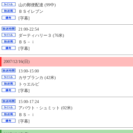
山の郵便配達 (99中)
ＢＳイレブン
[字幕]
21:00-22:54
ダーティハリー３ (76米)
ＢＳ－ｉ
[字幕]
2007/12/16(日)
13:00-15:00
カサブランカ (42米)
トゥエルビ
[字幕]
15:00-17:24
アバウト・シュミット (02米)
ＢＳ－ｉ
[字幕]