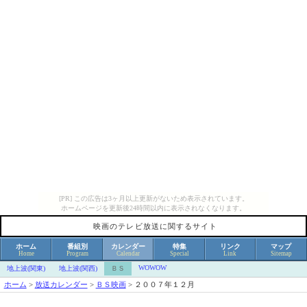
[PR] この広告は3ヶ月以上更新がないため表示されています。
ホームページを更新後24時間以内に表示されなくなります。
映画のテレビ放送に関するサイト
ホーム
番組別
カレンダー
特集
リンク
マップ
Home
Program
Calendar
Special
Link
Sitemap
WOWOW
地上波(関東)
地上波(関西)
ＢＳ
ホーム
>
放送カレンダー
>
ＢＳ映画
>
２００７年１２月