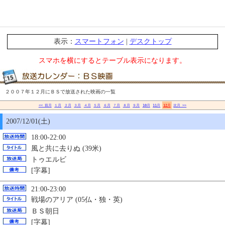
表示：
スマートフォン
|
デスクトップ
スマホを横にするとテーブル表示になります。
２００７年１２月にＢＳで放送された映画の一覧
<< 前月
１月
２月
３月
４月
５月
６月
７月
８月
９月
10月
11月
12月
次月 >>
2007/12/01(土)
18:00-22:00
風と共に去りぬ (39米)
トゥエルビ
[字幕]
21:00-23:00
戦場のアリア (05仏・独・英)
ＢＳ朝日
[字幕]