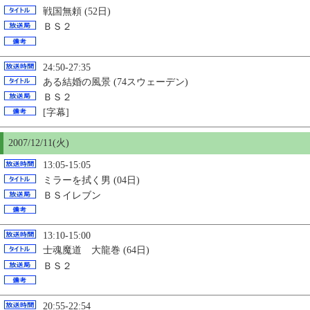
戦国無頼 (52日)
ＢＳ２
24:50-27:35
ある結婚の風景 (74スウェーデン)
ＢＳ２
[字幕]
2007/12/11(火)
13:05-15:05
ミラーを拭く男 (04日)
ＢＳイレブン
13:10-15:00
士魂魔道 大龍巻 (64日)
ＢＳ２
20:55-22:54