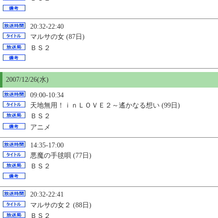
20:32-22:40
マルサの女 (87日)
ＢＳ２
2007/12/26(水)
09:00-10:34
天地無用！ｉｎＬＯＶＥ２～遙かなる想い (99日)
ＢＳ２
アニメ
14:35-17:00
悪魔の手毬唄 (77日)
ＢＳ２
20:32-22:41
マルサの女２ (88日)
ＢＳ２