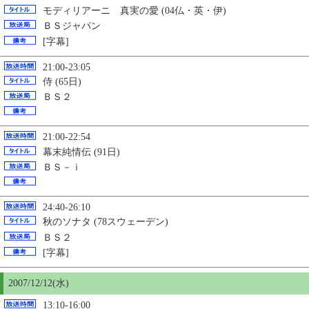
モディリアーニ 真実の愛 (04仏・英・伊)
ＢＳジャパン
[字幕]
21:00-23:05
侍 (65日)
ＢＳ２
21:00-22:54
幕末純情伝 (91日)
ＢＳ－ｉ
24:40-26:10
秋のソナタ (78スウェーデン)
ＢＳ２
[字幕]
2007/12/12(水)
13:10-16:00