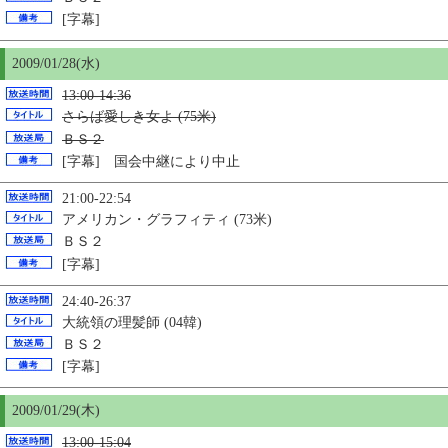
[字幕]
2009/01/28(水)
13:00-14:36
さらば愛しき女よ (75米)
ＢＳ２
[字幕] 国会中継により中止
21:00-22:54
アメリカン・グラフィティ (73米)
ＢＳ２
[字幕]
24:40-26:37
大統領の理髪師 (04韓)
ＢＳ２
[字幕]
2009/01/29(木)
13:00-15:04