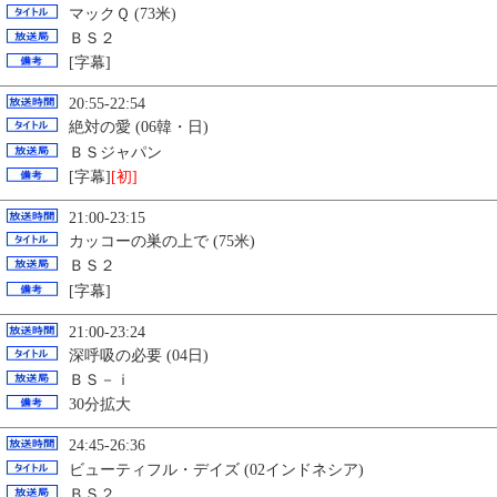
マックＱ (73米)
ＢＳ２
[字幕]
20:55-22:54
絶対の愛 (06韓・日)
ＢＳジャパン
[字幕]
[初]
21:00-23:15
カッコーの巣の上で (75米)
ＢＳ２
[字幕]
21:00-23:24
深呼吸の必要 (04日)
ＢＳ－ｉ
30分拡大
24:45-26:36
ビューティフル・デイズ (02インドネシア)
ＢＳ２