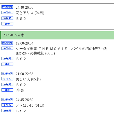
24:40-26:56
花とアリス (04日)
ＢＳ２
2009/01/22(木)
19:00-20:54
ケータイ刑事 ＴＨＥ ＭＯＶＩＥ バベルの塔の秘密～銭
形姉妹への挑戦状 (06日)
ＢＳ２
21:00-22:53
美しい人 (05米)
ＢＳ２
[字幕]
24:45-26:39
とらばいゆ (01日)
ＢＳ２