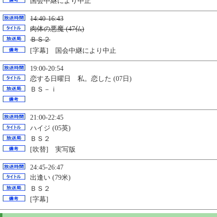
国会中継により中止
14:40-16:43
肉体の悪魔 (47仏)
ＢＳ２
[字幕] 国会中継により中止
19:00-20:54
恋する日曜日 私。恋した (07日)
ＢＳ－ｉ
21:00-22:45
ハイジ (05英)
ＢＳ２
[吹替] 実写版
24:45-26:47
出逢い (79米)
ＢＳ２
[字幕]