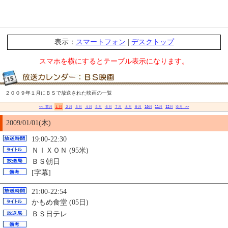
表示：
スマートフォン
|
デスクトップ
スマホを横にするとテーブル表示になります。
２００９年１月にＢＳで放送された映画の一覧
<< 前月
１月
２月
３月
４月
５月
６月
７月
８月
９月
10月
11月
12月
次月 >>
2009/01/01(木)
19:00-22:30
ＮＩＸＯＮ (95米)
ＢＳ朝日
[字幕]
21:00-22:54
かもめ食堂 (05日)
ＢＳ日テレ