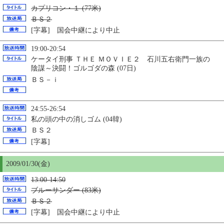
カプリコン・１ (77米)
ＢＳ２
[字幕] 国会中継により中止
19:00-20:54
ケータイ刑事 ＴＨＥ ＭＯＶＩＥ２ 石川五右衛門一族の
陰謀～決闘！ゴルゴダの森 (07日)
ＢＳ－ｉ
24:55-26:54
私の頭の中の消しゴム (04韓)
ＢＳ２
[字幕]
2009/01/
30
(金)
13:00-14:50
ブルーサンダー (83米)
ＢＳ２
[字幕] 国会中継により中止