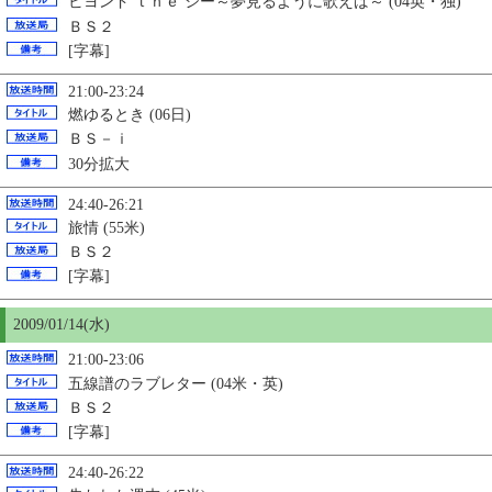
ビヨンド ｔｈｅ シー～夢見るように歌えば～ (04英・独)
ＢＳ２
[字幕]
21:00-23:24
燃ゆるとき (06日)
ＢＳ－ｉ
30分拡大
24:40-26:21
旅情 (55米)
ＢＳ２
[字幕]
2009/01/14(水)
21:00-23:06
五線譜のラブレター (04米・英)
ＢＳ２
[字幕]
24:40-26:22