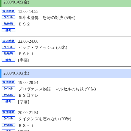
2009/01/09(金)
13:00-14:55
血斗水滸傳 怒涛の対決 (59日)
ＢＳ２
22:00-24:06
ビッグ・フィッシュ (03米)
ＢＳｈｉ
[字幕]
2009/01/
10
(土)
19:00-20:54
プロヴァンス物語 マルセルのお城 (90仏)
ＢＳ日テレ
[字幕]
20:00-21:54
タイタンズを忘れない (00米)
ＢＳ－ｉ