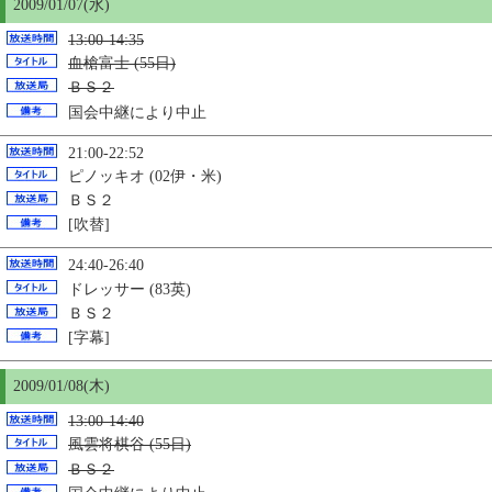
2009/01/07(水)
13:00-14:35
血槍富士 (55日)
ＢＳ２
国会中継により中止
21:00-22:52
ピノッキオ (02伊・米)
ＢＳ２
[吹替]
24:40-26:40
ドレッサー (83英)
ＢＳ２
[字幕]
2009/01/08(木)
13:00-14:40
風雲将棋谷 (55日)
ＢＳ２