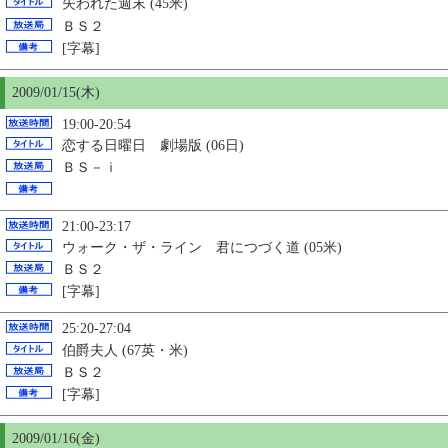
失われた週末 (45米)
ＢＳ２
[字幕]
2009/01/
15
(木)
19:00-20:54
恋する日曜日 劇場版 (06日)
ＢＳ－ｉ
21:00-23:17
ウォーク・ザ・ライン 君につづく道 (05米)
ＢＳ２
[字幕]
25:20-27:04
伯爵夫人 (67英・米)
ＢＳ２
[字幕]
2009/01/16(金)