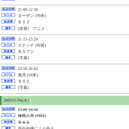
21:00-22:30
ターザン (99米)
ＢＳ２
[吹替] アニメ
21:15-23:20
スナッチ (00英)
ＢＳフジ
[字幕]
24:50-26:42
激流 (94米)
ＢＳ２
[字幕]
2009/01/06(火)
13:00-14:34
修羅八荒 (58日)
ＢＳ２
国会中継により中止