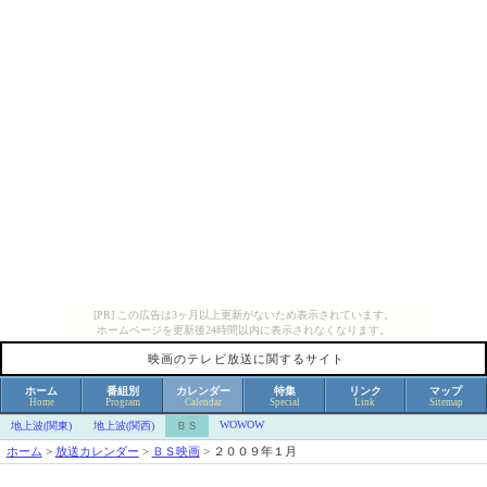
[PR] この広告は3ヶ月以上更新がないため表示されています。
ホームページを更新後24時間以内に表示されなくなります。
映画のテレビ放送に関するサイト
ホーム
番組別
カレンダー
特集
リンク
マップ
Home
Program
Calendar
Special
Link
Sitemap
WOWOW
地上波(関東)
地上波(関西)
ＢＳ
ホーム
>
放送カレンダー
>
ＢＳ映画
>
２００９年１月