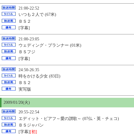
21:00-22:52
いつも２人で (67米)
ＢＳ２
[字幕]
21:00-23:05
ウェディング・プランナー (01米)
ＢＳフジ
[字幕]
24:50-26:35
時をかける少女 (83日)
ＢＳ２
実写版
2009/01/
20
(火)
20:55-22:54
エディット・ピアフ～愛の讃歌～ (07仏・英・チェコ)
ＢＳジャパン
[字幕]
[初]