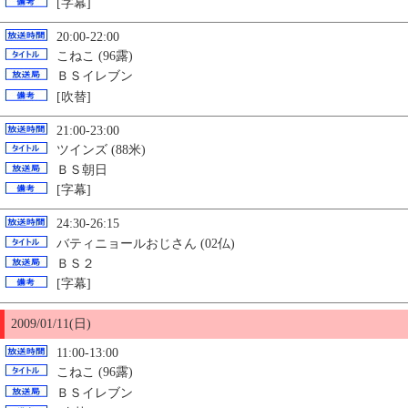
[字幕]
20:00-22:00
こねこ (96露)
ＢＳイレブン
[吹替]
21:00-23:00
ツインズ (88米)
ＢＳ朝日
[字幕]
24:30-26:15
バティニョールおじさん (02仏)
ＢＳ２
[字幕]
2009/01/11(日)
11:00-13:00
こねこ (96露)
ＢＳイレブン