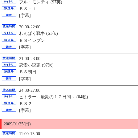
フル・モンティ (97英)
ＢＳ－ｉ
[字幕]
20:00-22:00
わんぱく戦争 (61仏)
ＢＳイレブン
[字幕]
21:00-23:00
恋愛小説家 (97米)
ＢＳ朝日
[字幕]
24:30-27:06
ヒトラー～最期の１２日間～ (04独)
ＢＳ２
[字幕]
2009/01/
25
(日)
11:00-13:00