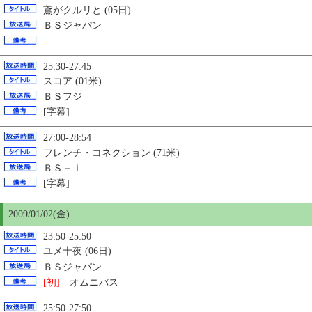
鳶がクルリと (05日)
ＢＳジャパン
25:30-27:45
スコア (01米)
ＢＳフジ
[字幕]
27:00-28:54
フレンチ・コネクション (71米)
ＢＳ－ｉ
[字幕]
2009/01/02(金)
23:50-25:50
ユメ十夜 (06日)
ＢＳジャパン
[初]
オムニバス
25:50-27:50