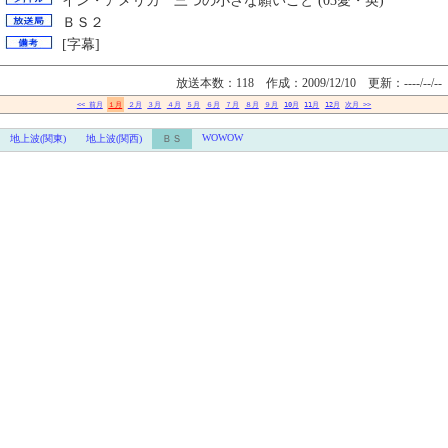
イン・アメリカ 三つの小さな願いごと (03愛・英)
ＢＳ２
[字幕]
放送本数：118 作成：2009/12/10
更新：----/--/--
<< 前月
１月
２月
３月
４月
５月
６月
７月
８月
９月
10月
11月
12月
次月 >>
WOWOW
地上波(関東)
地上波(関西)
ＢＳ