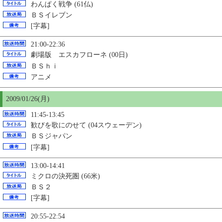
わんぱく戦争 (61仏)
ＢＳイレブン
[字幕]
21:00-22:36
劇場版 エスカフローネ (00日)
ＢＳｈｉ
アニメ
2009/01/26(月)
11:45-13:45
歓びを歌にのせて (04スウェーデン)
ＢＳジャパン
[字幕]
13:00-14:41
ミクロの決死圏 (66米)
ＢＳ２
[字幕]
20:55-22:54