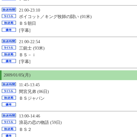
21:00-23:10
ボイコット／キング牧師の闘い (01米)
ＢＳ朝日
[字幕]
21:00-22:54
三銃士 (93米)
ＢＳ－ｉ
[字幕]
2009/01/
05
(月)
11:45-13:45
間宮兄弟 (06日)
ＢＳジャパン
13:00-14:46
浪花の恋の物語 (59日)
ＢＳ２