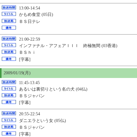
13:00-14:54
かもめ食堂 (05日)
ＢＳ日テレ
21:00-22:59
インファナル・アフェアＩＩＩ 終極無間 (03香港)
ＢＳｈｉ
[字幕]
2009/01/19(月)
11:45-13:45
あるいは裏切りという名の犬 (04仏)
ＢＳジャパン
[字幕]
20:55-22:54
ダニエラという女 (05仏)
ＢＳジャパン
[字幕]