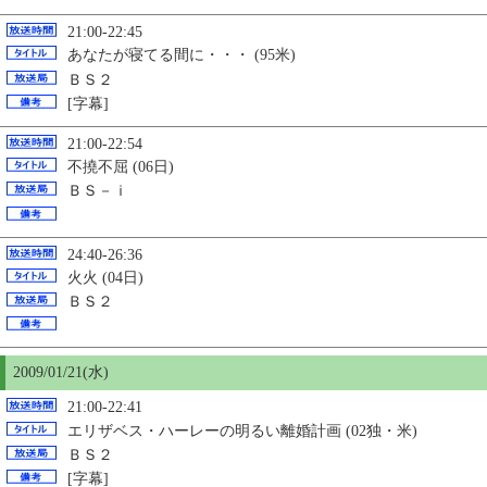
21:00-22:45
あなたが寝てる間に・・・ (95米)
ＢＳ２
[字幕]
21:00-22:54
不撓不屈 (06日)
ＢＳ－ｉ
24:40-26:36
火火 (04日)
ＢＳ２
2009/01/21(水)
21:00-22:41
エリザベス・ハーレーの明るい離婚計画 (02独・米)
ＢＳ２
[字幕]