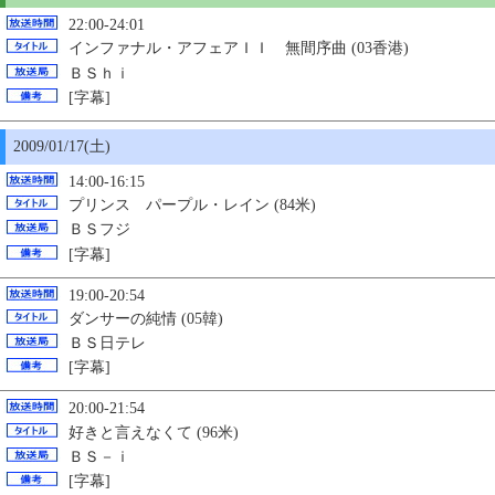
22:00-24:01
インファナル・アフェアＩＩ 無間序曲 (03香港)
ＢＳｈｉ
[字幕]
2009/01/17(土)
14:00-16:15
プリンス パープル・レイン (84米)
ＢＳフジ
[字幕]
19:00-20:54
ダンサーの純情 (05韓)
ＢＳ日テレ
[字幕]
20:00-21:54
好きと言えなくて (96米)
ＢＳ－ｉ
[字幕]