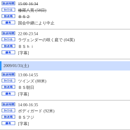
15:00-16:34
修羅八荒 (58日)
ＢＳ２
国会中継により中止
22:00-23:54
ラヴェンダーの咲く庭で (04英)
ＢＳｈｉ
[字幕]
2009/01/31(土)
13:00-14:55
ツインズ (88米)
ＢＳ朝日
[字幕]
14:00-16:35
ボディガード (92米)
ＢＳフジ
[字幕]