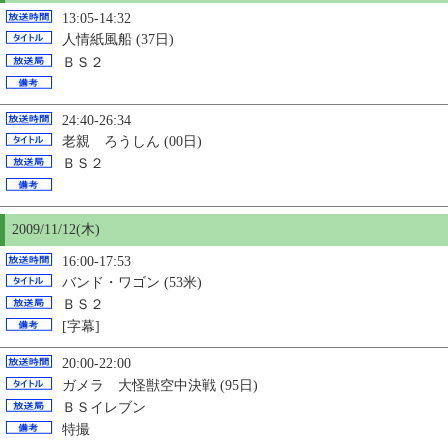
13:05-14:32
人情紙風船 (37日)
ＢＳ２
24:40-26:34
老親 ろうしん (00日)
ＢＳ２
2009/11/12(木)
16:00-17:53
バンド・ワゴン (53米)
ＢＳ２
[字幕]
20:00-22:00
ガメラ 大怪獣空中決戦 (95日)
ＢＳイレブン
特撮