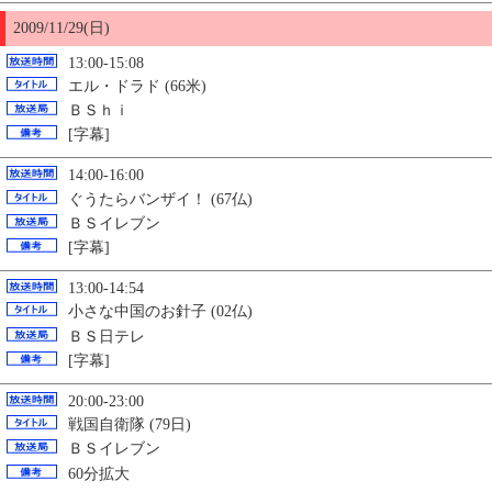
2009/11/29(日)
13:00-15:08
エル・ドラド (66米)
ＢＳｈｉ
[字幕]
14:00-16:00
ぐうたらバンザイ！ (67仏)
ＢＳイレブン
[字幕]
13:00-14:54
小さな中国のお針子 (02仏)
ＢＳ日テレ
[字幕]
20:00-23:00
戦国自衛隊 (79日)
ＢＳイレブン
60分拡大