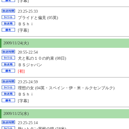
[字幕]
23:25-25:33
プライドと偏見 (05英)
ＢＳｈｉ
[字幕]
2009/11/24(火)
20:55-22:54
犬と私の１０の約束 (08日)
ＢＳジャパン
[初]
23:25-24:59
理想の女
(04英・スペイン・伊・米・ルクセンブルク)
ＢＳｈｉ
[字幕]
2009/11/
25
(水)
23:25-25:14
熱いトタン屋根の猫 (58米)