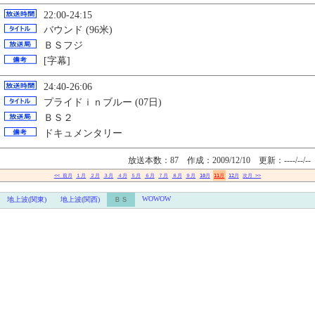
22:00-24:15
バウンド (96米)
ＢＳフジ
[字幕]
24:40-26:06
プライドｉｎブルー (07日)
ＢＳ２
ドキュメンタリー
放送本数：87 作成：2009/12/10
更新：----/--/--
<< 前月
１月
２月
３月
４月
５月
６月
７月
８月
９月
10月
11月
12月
次月 >>
WOWOW
地上波(関東)
地上波(関西)
ＢＳ