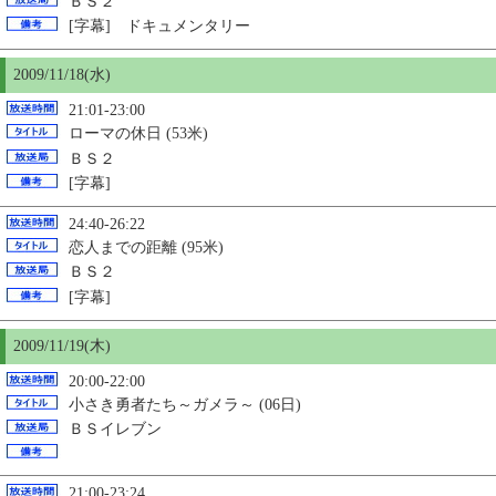
ＢＳ２
[字幕] ドキュメンタリー
2009/11/18(水)
21:01-23:00
ローマの休日 (53米)
ＢＳ２
[字幕]
24:40-26:22
恋人までの距離 (95米)
ＢＳ２
[字幕]
2009/11/19(木)
20:00-22:00
小さき勇者たち～ガメラ～ (06日)
ＢＳイレブン
21:00-23:24