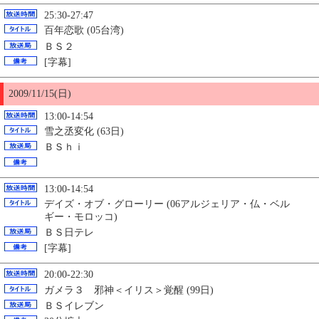
25:30-27:47
百年恋歌 (05台湾)
ＢＳ２
[字幕]
2009/11/
15
(日)
13:00-14:54
雪之丞変化 (63日)
ＢＳｈｉ
13:00-14:54
デイズ・オブ・グローリー (06アルジェリア・仏・ベル
ギー・モロッコ)
ＢＳ日テレ
[字幕]
20:00-22:30
ガメラ３ 邪神＜イリス＞覚醒 (99日)
ＢＳイレブン