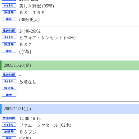
美しき野獣 (05韓)
ＢＳ－ＴＢＳ
(30分拡大)
24:40-26:02
ビフォア・サンセット (04米)
ＢＳ２
[字幕]
2009/11/
20
(金)
-
放送なし
-
2009/11/21(土)
14:00-16:15
ファム・ファタール (02米)
ＢＳフジ
[字幕]