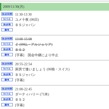
2009/11/
30
(月)
11:30-13:30
ユメ十夜 (06日)
ＢＳジャパン
13:00-15:08
Ｚ (69仏・アルジェリア)
ＢＳ２
[字幕] 国会中継により中止
20:55-22:54
厨房で逢いましょう (06独・スイス)
ＢＳジャパン
[字幕]
21:00-22:45
ダーティハリー (71米)
ＢＳ２
[字幕]