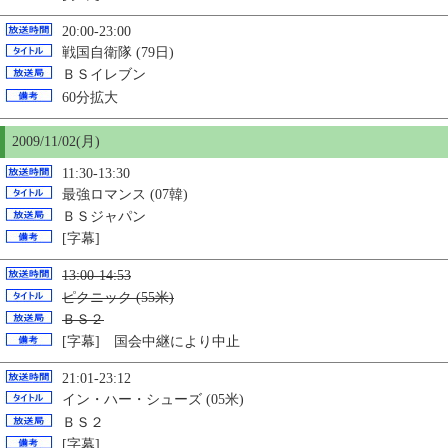
20:00-23:00
戦国自衛隊 (79日)
ＢＳイレブン
60分拡大
2009/11/02(月)
11:30-13:30
最強ロマンス (07韓)
ＢＳジャパン
[字幕]
13:00-14:53
ピクニック (55米)
ＢＳ２
[字幕] 国会中継により中止
21:01-23:12
イン・ハー・シューズ (05米)
ＢＳ２
[字幕]