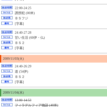
22:00-24:25
誘拐犯 (00米)
ＢＳフジ
[字幕]
24:40-27:28
甘い生活 (60伊・仏)
ＢＳ２
[字幕]
2009/11/03(火)
24:40-26:29
道 (54伊)
ＢＳ２
[字幕]
2009/11/04(水)
13:00-14:53
フィラデルフィア物語 (40米)