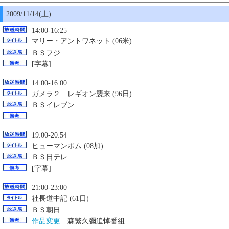
2009/11/14(土)
14:00-16:25
マリー・アントワネット (06米)
ＢＳフジ
[字幕]
14:00-16:00
ガメラ２ レギオン襲来 (96日)
ＢＳイレブン
19:00-20:54
ヒューマンボム (08加)
ＢＳ日テレ
[字幕]
21:00-23:00
社長道中記 (61日)
ＢＳ朝日
作品変更
森繁久彌追悼番組