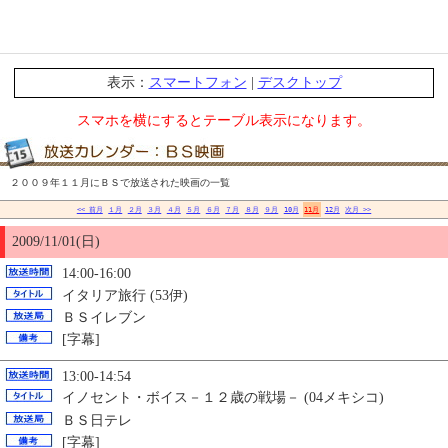
表示：
スマートフォン
|
デスクトップ
スマホを横にするとテーブル表示になります。
２００９年１１月にＢＳで放送された映画の一覧
<< 前月
１月
２月
３月
４月
５月
６月
７月
８月
９月
10月
11月
12月
次月 >>
2009/11/01(日)
14:00-16:00
イタリア旅行 (53伊)
ＢＳイレブン
[字幕]
13:00-14:54
イノセント・ボイス－１２歳の戦場－ (04メキシコ)
ＢＳ日テレ
[字幕]