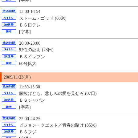
[字幕]
13:00-14:54
ストーム・ゴッド (08米)
ＢＳ日テレ
[字幕]
20:00-23:00
野性の証明 (78日)
ＢＳイレブン
60分拡大
2009/11/23(月)
11:30-13:30
腑抜けども、悲しみの愛を見せろ (07日)
ＢＳジャパン
[字幕]
22:00-24:25
ビジョン・クエスト／青春の賭け (85米)
ＢＳフジ