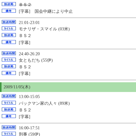
ＢＳ２
[字幕] 国会中継により中止
21:01-23:01
モナリザ・スマイル (03米)
ＢＳ２
[字幕]
24:40-26:20
女ともだち (55伊)
ＢＳ２
[字幕]
2009/11/
05
(木)
13:00-15:05
バックマン家の人々 (89米)
ＢＳ２
[字幕]
16:00-17:51
刑事 (59伊)