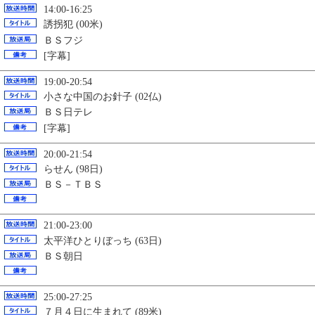
14:00-16:25
誘拐犯 (00米)
ＢＳフジ
[字幕]
19:00-20:54
小さな中国のお針子 (02仏)
ＢＳ日テレ
[字幕]
20:00-21:54
らせん (98日)
ＢＳ－ＴＢＳ
21:00-23:00
太平洋ひとりぼっち (63日)
ＢＳ朝日
25:00-27:25
７月４日に生まれて (89米)