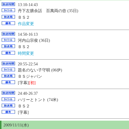
13:10-14:43
丹下左膳余話 百萬両の壺 (35日)
ＢＳ２
作品変更
14:50-16:13
河内山宗俊 (36日)
ＢＳ２
時間変更
20:55-22:54
題名のない子守唄 (06伊)
ＢＳジャパン
[字幕]
[初]
24:40-26:37
ハリーとトント (74米)
ＢＳ２
[字幕]
2009/11/11(水)