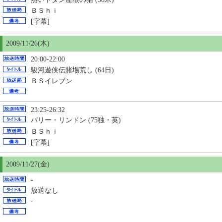
ＢＳｈｉ
[字幕]
2009/11/26(木)
20:00-22:00
駿河遊侠伝賭場荒し (64日)
ＢＳイレブン
23:25-26:32
バリー・リンドン (75独・英)
ＢＳｈｉ
[字幕]
2009/11/27(金)
-
放送なし
-