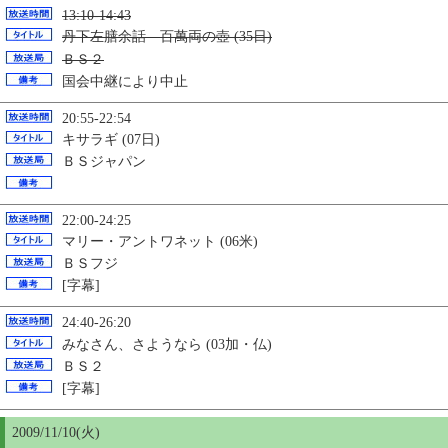
13:10-14:43
丹下左膳余話 百萬両の壺 (35日)
ＢＳ２
国会中継により中止
20:55-22:54
キサラギ (07日)
ＢＳジャパン
22:00-24:25
マリー・アントワネット (06米)
ＢＳフジ
[字幕]
24:40-26:20
みなさん、さようなら (03加・仏)
ＢＳ２
[字幕]
2009/11/
10
(火)