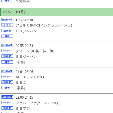
30分拡大
2009/11/16(月)
11:30-13:30
アヒルと鴨のコインロッカー (07日)
ＢＳジャパン
20:55-22:54
クィーン (06英・仏・伊)
ＢＳジャパン
[字幕]
21:01-23:06
Ｍ：Ｉ－２ (00米)
ＢＳ２
[字幕]
22:00-24:15
ファム・ファタール (02米)
ＢＳフジ