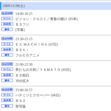
2009/11/28(土)
14:00-16:25
ビジョン・クエスト／青春の賭け (85米)
ＢＳフジ
[字幕]
23:30-25:15
ＥＸ ＭＡＣＨＩＮＡ
(07日)
ＢＳｈｉ
フルＣＧアニメ
21:00-23:30
男たちの大和／ＹＡＭＡＴＯ (05日)
ＢＳ朝日
30分拡大
25:00-26:57
ハチミツとクローバー (06日)
ＢＳ２
実写版