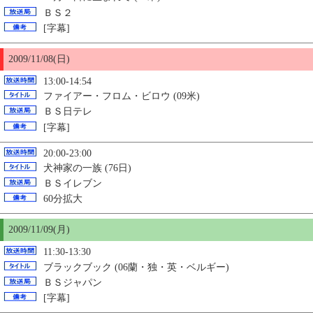
ＢＳ２
[字幕]
2009/11/08(日)
13:00-14:54
ファイアー・フロム・ビロウ (09米)
ＢＳ日テレ
[字幕]
20:00-23:00
犬神家の一族 (76日)
ＢＳイレブン
60分拡大
2009/11/09(月)
11:30-13:30
ブラックブック (06蘭・独・英・ベルギー)
ＢＳジャパン
[字幕]