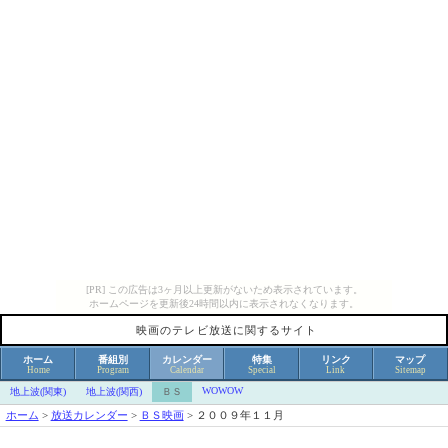
[PR] この広告は3ヶ月以上更新がないため表示されています。
ホームページを更新後24時間以内に表示されなくなります。
映画のテレビ放送に関するサイト
ホーム
番組別
カレンダー
特集
リンク
マップ
Home
Program
Calendar
Special
Link
Sitemap
WOWOW
地上波(関東)
地上波(関西)
ＢＳ
ホーム
>
放送カレンダー
>
ＢＳ映画
>
２００９年１１月