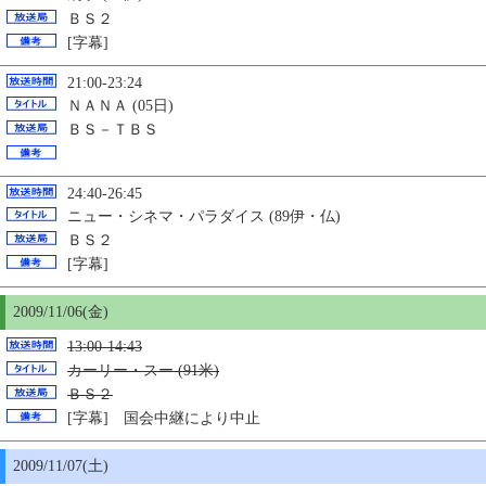
ＢＳ２
[字幕]
21:00-23:24
ＮＡＮＡ (05日)
ＢＳ－ＴＢＳ
24:40-26:45
ニュー・シネマ・パラダイス (89伊・仏)
ＢＳ２
[字幕]
2009/11/06(金)
13:00-14:43
カーリー・スー (91米)
ＢＳ２
[字幕] 国会中継により中止
2009/11/07(土)