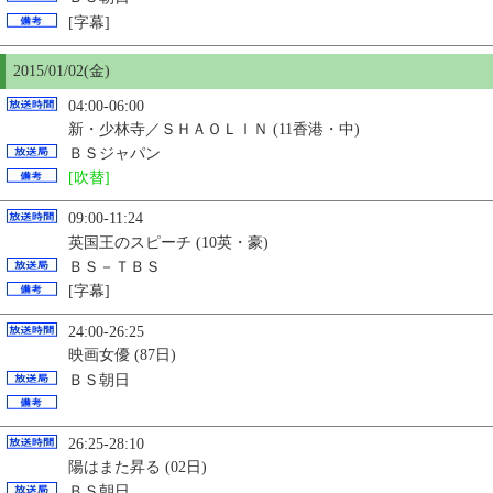
[字幕]
2015/01/02(金)
04:00-06:00
新・少林寺／ＳＨＡＯＬＩＮ (11香港・中)
ＢＳジャパン
[吹替]
09:00-11:24
英国王のスピーチ (10英・豪)
ＢＳ－ＴＢＳ
[字幕]
24:00-26:25
映画女優 (87日)
ＢＳ朝日
26:25-28:10
陽はまた昇る (02日)
ＢＳ朝日