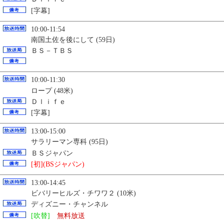
[字幕]
10:00-11:54
南国土佐を後にして (59日)
ＢＳ－ＴＢＳ
10:00-11:30
ロープ (48米)
Ｄｌｉｆｅ
[字幕]
13:00-15:00
サラリーマン専科 (95日)
ＢＳジャパン
[初](BSジャパン)
13:00-14:45
ビバリーヒルズ・チワワ２ (10米)
ディズニー・チャンネル
[吹替]
無料放送