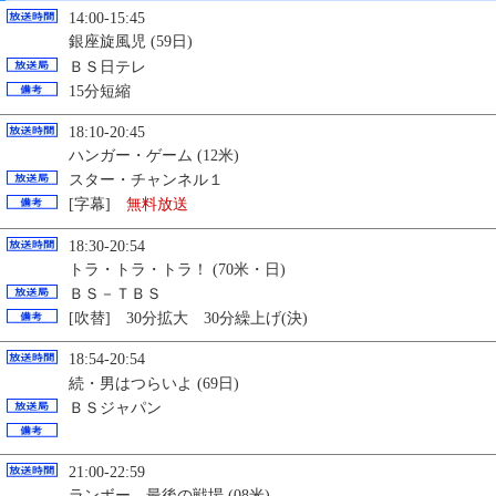
14:00-15:45
銀座旋風児 (59日)
ＢＳ日テレ
15分短縮
18:10-20:45
ハンガー・ゲーム (12米)
スター・チャンネル１
[字幕]
無料放送
18:30-20:54
トラ・トラ・トラ！ (70米・日)
ＢＳ－ＴＢＳ
[吹替] 30分拡大 30分繰上げ(決)
18:54-20:54
続・男はつらいよ (69日)
ＢＳジャパン
21:00-22:59
ランボー 最後の戦場 (08米)