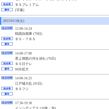
ＢＳプレミアム
[字幕]
2015/01/
10
(土)
12:00-14:24
戦国自衛隊 (79日)
ＢＳ－ＴＢＳ
14:00-17:00
君よ憤怒の河を渉れ (76日)
ＢＳ日テレ
60分拡大
14:00-16:25
江戸城大乱 (91日)
ＢＳフジ
17:30-19:30
インシディアス (10米・加)