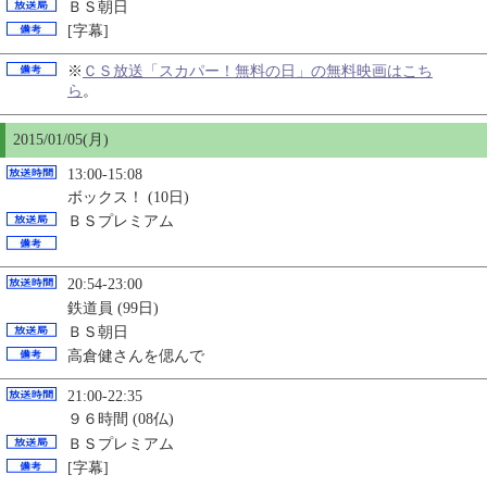
ＢＳ朝日
[字幕]
※
ＣＳ放送「スカパー！無料の日」の無料映画はこち
ら
。
2015/01/
05
(月)
13:00-15:08
ボックス！ (10日)
ＢＳプレミアム
20:54-23:00
鉄道員 (99日)
ＢＳ朝日
高倉健さんを偲んで
21:00-22:35
９６時間 (08仏)
ＢＳプレミアム
[字幕]