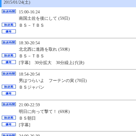
2015/01/24(土)
15:00-16:24
南国土佐を後にして (59日)
ＢＳ－ＴＢＳ
18:30-20:54
北北西に進路を取れ (59米)
ＢＳ－ＴＢＳ
[字幕] 30分拡大 30分繰上げ(決)
18:54-20:54
男はつらいよ フーテンの寅 (70日)
ＢＳジャパン
21:00-22:59
明日に向って撃て！ (69米)
ＢＳ朝日
[字幕]