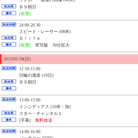
ＢＳ朝日
[吹替]
24:00-26:30
スピード・レーサー (08米)
Ｄｌｉｆｅ
[吹替]
実写版 30分拡大
2015/01/18(日)
12:59-15:00
日輪の遺産 (10日)
ＢＳ朝日
13:00-15:00
インシディアス (10米・加)
スター・チャンネル１
[字幕]
無料放送
14:00-16:00