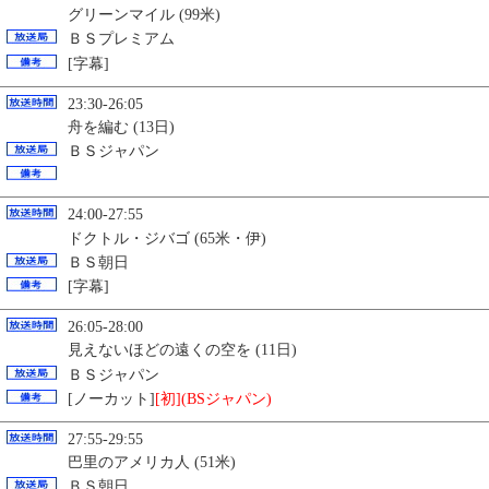
グリーンマイル (99米)
ＢＳプレミアム
[字幕]
23:30-26:05
舟を編む (13日)
ＢＳジャパン
24:00-27:55
ドクトル・ジバゴ (65米・伊)
ＢＳ朝日
[字幕]
26:05-28:00
見えないほどの遠くの空を (11日)
ＢＳジャパン
[ノーカット]
[初](BSジャパン)
27:55-29:55
巴里のアメリカ人 (51米)
ＢＳ朝日