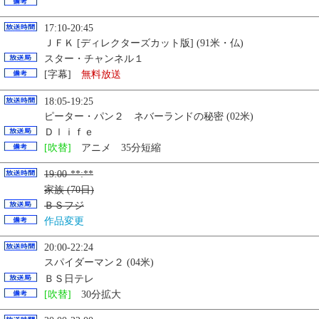
17:10-20:45
ＪＦＫ [ディレクターズカット版] (91米・仏)
スター・チャンネル１
[字幕]
無料放送
18:05-19:25
ピーター・パン２ ネバーランドの秘密 (02米)
Ｄｌｉｆｅ
[吹替]
アニメ 35分短縮
19:00-**:**
家族 (70日)
ＢＳフジ
作品変更
20:00-22:24
スパイダーマン２ (04米)
ＢＳ日テレ
[吹替]
30分拡大