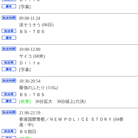
[字幕]
09:00-11:24
涙そうそう (06日)
ＢＳ－ＴＢＳ
10:00-12:00
サイコ (60米)
Ｄｌｉｆｅ
[字幕]
18:30-20:54
最強のふたり (11仏)
ＢＳ－ＴＢＳ
[吹替]
30分拡大 30分繰上げ(決)
21:00-22:59
香港国際警察／ＮＥＷ ＰＯＬＩＣＥ ＳＴＯＲＹ (04香
港・中)
ＢＳ朝日