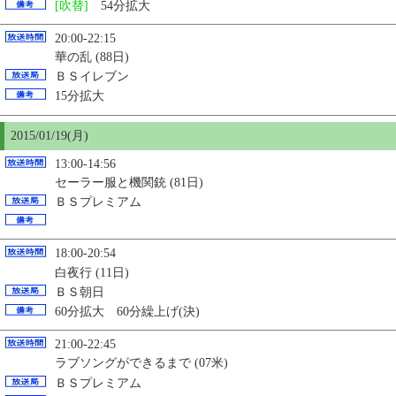
[吹替]
54分拡大
20:00-22:15
華の乱 (88日)
ＢＳイレブン
15分拡大
2015/01/19(月)
13:00-14:56
セーラー服と機関銃 (81日)
ＢＳプレミアム
18:00-20:54
白夜行 (11日)
ＢＳ朝日
60分拡大 60分繰上げ(決)
21:00-22:45
ラブソングができるまで (07米)
ＢＳプレミアム