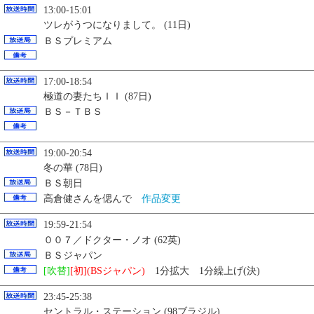
13:00-15:01
ツレがうつになりまして。 (11日)
ＢＳプレミアム
17:00-18:54
極道の妻たちＩＩ (87日)
ＢＳ－ＴＢＳ
19:00-20:54
冬の華 (78日)
ＢＳ朝日
高倉健さんを偲んで
作品変更
19:59-21:54
００７／ドクター・ノオ (62英)
ＢＳジャパン
[吹替]
[初](BSジャパン)
1分拡大 1分繰上げ(決)
23:45-25:38
セントラル・ステーション (98ブラジル)