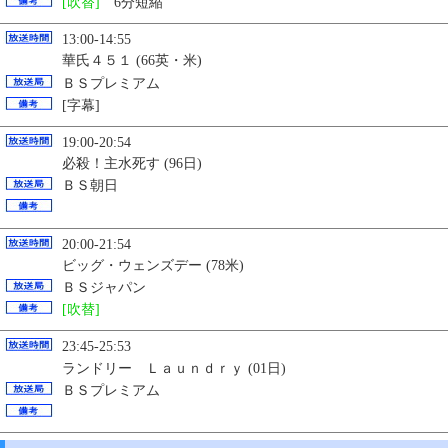
[吹替]
6分短縮
13:00-14:55
華氏４５１ (66英・米)
ＢＳプレミアム
[字幕]
19:00-20:54
必殺！主水死す (96日)
ＢＳ朝日
20:00-21:54
ビッグ・ウェンズデー (78米)
ＢＳジャパン
[吹替]
23:45-25:53
ランドリー Ｌａｕｎｄｒｙ (01日)
ＢＳプレミアム