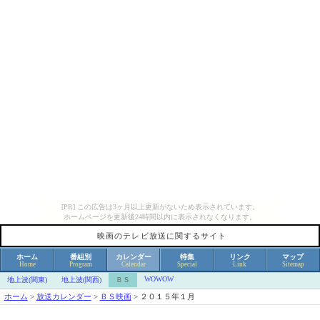
[PR] この広告は3ヶ月以上更新がないため表示されています。
ホームページを更新後24時間以内に表示されなくなります。
映画のテレビ放送に関するサイト
ホーム
番組別
カレンダー
特集
リンク
マップ
Home
Program
Calendar
Special
Link
Sitemap
WOWOW
地上波(関東)
地上波(関西)
ＢＳ
ホーム
>
放送カレンダー
>
ＢＳ映画
>
２０１５年１月