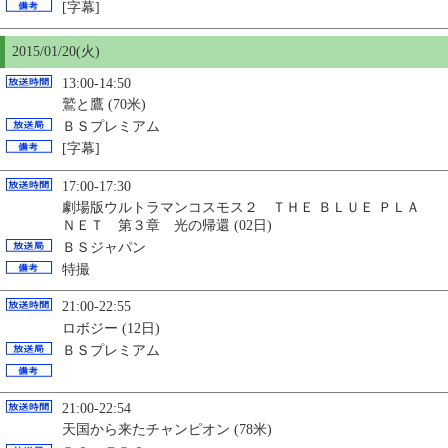
[字幕]
2015/01/
20
(火)
13:00-14:50
鷲と鷹 (70米)
ＢＳプレミアム
[字幕]
17:00-17:30
劇場版ウルトラマンコスモス２ ＴＨＥ ＢＬＵＥ ＰＬＡ
ＮＥＴ 第３章 光の帰還 (02日)
ＢＳジャパン
特撮
21:00-22:55
ロボジー (12日)
ＢＳプレミアム
21:00-22:54
天国から来たチャンピオン (78米)