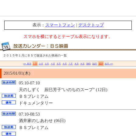
表示：
スマートフォン
|
デスクトップ
スマホを横にするとテーブル表示になります。
２０１５年１月にＢＳで放送された映画の一覧
<< 前月
１月
２月
３月
４月
５月
６月
７月
８月
９月
10月
11月
12月
次月 >>
2015/01/01(木)
05:10-07:10
天のしずく 辰巳芳子“いのちのスープ” (12日)
ＢＳプレミアム
ドキュメンタリー
07:10-08:53
酒井家のしあわせ (06日)
ＢＳプレミアム