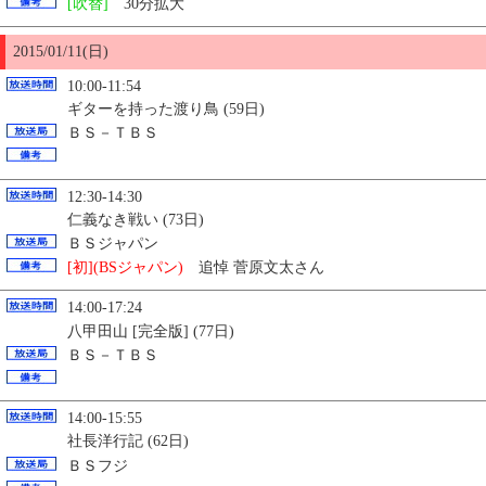
[吹替]
30分拡大
2015/01/11(日)
10:00-11:54
ギターを持った渡り鳥 (59日)
ＢＳ－ＴＢＳ
12:30-14:30
仁義なき戦い (73日)
ＢＳジャパン
[初](BSジャパン)
追悼 菅原文太さん
14:00-17:24
八甲田山 [完全版] (77日)
ＢＳ－ＴＢＳ
14:00-15:55
社長洋行記 (62日)
ＢＳフジ