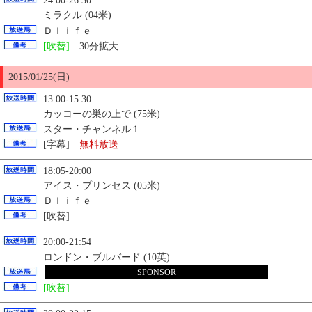
24:00-26:30
ミラクル (04米)
Ｄｌｉｆｅ
[吹替]
30分拡大
2015/01/
25
(日)
13:00-15:30
カッコーの巣の上で (75米)
スター・チャンネル１
[字幕]
無料放送
18:05-20:00
アイス・プリンセス (05米)
Ｄｌｉｆｅ
[吹替]
20:00-21:54
ロンドン・ブルバード (10英)
ＢＳ日テレ
SPONSOR
[吹替]