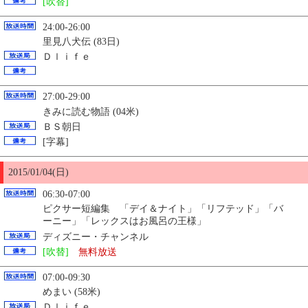
[吹替]
24:00-26:00
里見八犬伝 (83日)
Ｄｌｉｆｅ
27:00-29:00
きみに読む物語 (04米)
ＢＳ朝日
[字幕]
2015/01/04(日)
06:30-07:00
ピクサー短編集 「デイ＆ナイト」「リフテッド」「バ
ーニー」「レックスはお風呂の王様」
ディズニー・チャンネル
[吹替]
無料放送
07:00-09:30
めまい (58米)
Ｄｌｉｆｅ