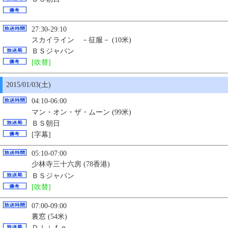
27:30-29:10
スカイライン －征服－ (10米)
ＢＳジャパン
[吹替]
2015/01/03(土)
04:10-06:00
マン・オン・ザ・ムーン (99米)
ＢＳ朝日
[字幕]
05:10-07:00
少林寺三十六房 (78香港)
ＢＳジャパン
[吹替]
07:00-09:00
裏窓 (54米)
Ｄｌｉｆｅ