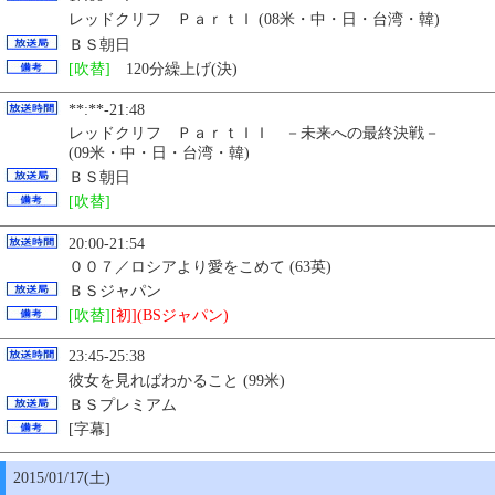
レッドクリフ ＰａｒｔＩ (08米・中・日・台湾・韓)
ＢＳ朝日
[吹替]
120分繰上げ(決)
**:**-21:48
レッドクリフ ＰａｒｔＩＩ －未来への最終決戦－
(09米・中・日・台湾・韓)
ＢＳ朝日
[吹替]
20:00-21:54
００７／ロシアより愛をこめて (63英)
ＢＳジャパン
[吹替]
[初](BSジャパン)
23:45-25:38
彼女を見ればわかること (99米)
ＢＳプレミアム
[字幕]
2015/01/17(土)