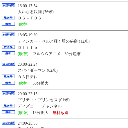
16:00-17:54
大いなる決闘 (76米)
ＢＳ－ＴＢＳ
[吹替]
18:05-19:30
ティンカー・ベルと輝く羽の秘密 (12米)
Ｄｌｉｆｅ
[吹替]
フルＣＧアニメ 30分短縮
20:00-22:24
スパイダーマン (02米)
ＢＳ日テレ
[吹替]
30分拡大
20:00-22:15
プリティ・プリンセス (01米)
ディズニー・チャンネル
[吹替]
15分拡大
無料放送
24:00-25:55