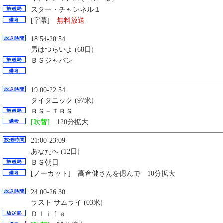
スター・チャンネル１
[字幕]
無料放送
18:54-20:54
男はつらいよ (68日)
ＢＳジャパン
19:00-22:54
タイタニック (97米)
ＢＳ－ＴＢＳ
[吹替]
120分拡大
21:00-23:09
あなたへ (12日)
ＢＳ朝日
[ノーカット] 高倉健さんを偲んで 10分拡大
24:00-26:30
ラスト サムライ (03米)
Ｄｌｉｆｅ