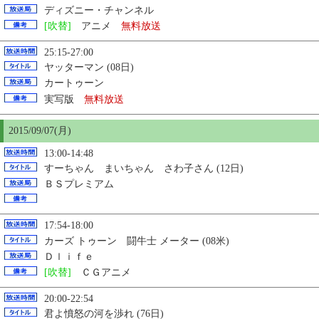
ディズニー・チャンネル
[吹替]
アニメ
無料放送
25:15-27:00
ヤッターマン (08日)
カートゥーン
実写版
無料放送
2015/09/07(月)
13:00-14:48
すーちゃん まいちゃん さわ子さん (12日)
ＢＳプレミアム
17:54-18:00
カーズ トゥーン 闘牛士 メーター (08米)
Ｄｌｉｆｅ
[吹替]
ＣＧアニメ
20:00-22:54
君よ憤怒の河を渉れ (76日)