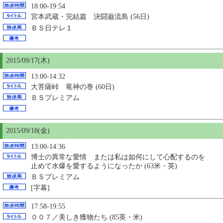
18:00-19:54
宮本武蔵・完結篇 決闘巌流島 (56日)
ＢＳ日テレ１
2015/09/17(木)
13:00-14:32
大菩薩峠 竜神の巻 (60日)
ＢＳプレミアム
2015/09/18(金)
13:00-14:36
博士の異常な愛情 または私は如何にして心配するのを
止めて水爆を愛するようになったか (63米・英)
ＢＳプレミアム
[字幕]
17:58-19:55
００７／美しき獲物たち (85英・米)