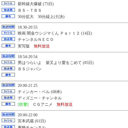
新幹線大爆破 (75日)
ＢＳ－ＴＢＳ
30分拡大 30分繰上げ(決)
18:30-20:55
映画 闇金ウシジマくん Ｐａｒｔ２ (14日)
チャンネルＮＥＣＯ
実写版
無料放送
18:54-20:54
男はつらいよ 柴又より愛をこめて (85日)
ＢＳジャパン
20:00-21:25
ティンカー・ベル (08米)
ディズニー・チャンネル
[吹替]
ＣＧアニメ
無料放送
20:00-22:00
宮本武蔵 (61日)
東映チャンネル