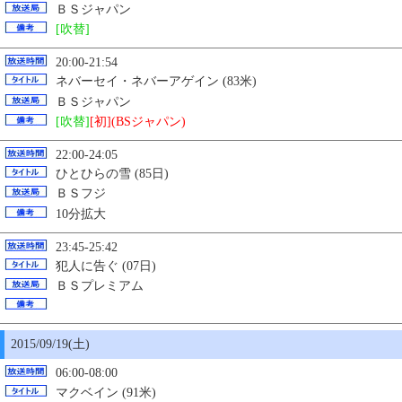
ＢＳジャパン
[吹替]
20:00-21:54
ネバーセイ・ネバーアゲイン (83米)
ＢＳジャパン
[吹替]
[初](BSジャパン)
22:00-24:05
ひとひらの雪 (85日)
ＢＳフジ
10分拡大
23:45-25:42
犯人に告ぐ (07日)
ＢＳプレミアム
2015/09/19(土)
06:00-08:00
マクベイン (91米)