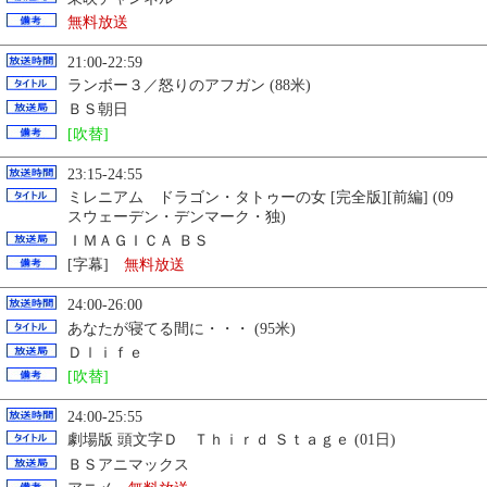
無料放送
21:00-22:59
ランボー３／怒りのアフガン (88米)
ＢＳ朝日
[吹替]
23:15-24:55
ミレニアム ドラゴン・タトゥーの女 [完全版][前編] (09
スウェーデン・デンマーク・独)
ＩＭＡＧＩＣＡ ＢＳ
[字幕]
無料放送
24:00-26:00
あなたが寝てる間に・・・ (95米)
Ｄｌｉｆｅ
[吹替]
24:00-25:55
劇場版 頭文字Ｄ Ｔｈｉｒｄ Ｓｔａｇｅ (01日)
ＢＳアニマックス