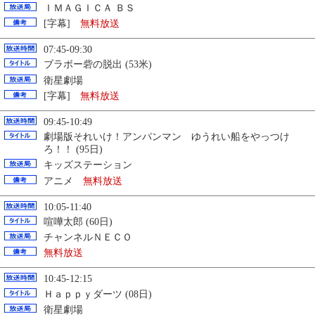
ＩＭＡＧＩＣＡ ＢＳ
[字幕]
無料放送
07:45-09:30
ブラボー砦の脱出 (53米)
衛星劇場
[字幕]
無料放送
09:45-10:49
劇場版それいけ！アンパンマン ゆうれい船をやっつけ
ろ！！ (95日)
キッズステーション
アニメ
無料放送
10:05-11:40
喧嘩太郎 (60日)
チャンネルＮＥＣＯ
無料放送
10:45-12:15
Ｈａｐｐｙダーツ (08日)
衛星劇場