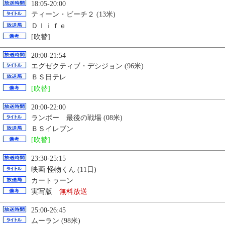
18:05-20:00
ティーン・ビーチ２ (13米)
Ｄｌｉｆｅ
[吹替]
20:00-21:54
エグゼクティブ・デシジョン (96米)
ＢＳ日テレ
[吹替]
20:00-22:00
ランボー 最後の戦場 (08米)
ＢＳイレブン
[吹替]
23:30-25:15
映画 怪物くん (11日)
カートゥーン
実写版
無料放送
25:00-26:45
ムーラン (98米)