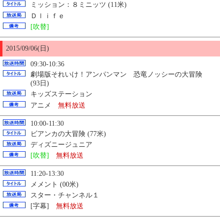
ミッション：８ミニッツ (11米)
Ｄｌｉｆｅ
[吹替]
2015/09/06(日)
09:30-10:36
劇場版それいけ！アンパンマン 恐竜ノッシーの大冒険
(93日)
キッズステーション
アニメ
無料放送
10:00-11:30
ビアンカの大冒険 (77米)
ディズニージュニア
[吹替]
無料放送
11:20-13:30
メメント (00米)
スター・チャンネル１
[字幕]
無料放送