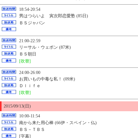
18:54-20:54
男はつらいよ 寅次郎恋愛塾 (85日)
ＢＳジャパン
21:00-22:59
リーサル・ウェポン (87米)
ＢＳ朝日
[吹替]
24:00-26:00
お買いもの中毒な私！ (09米)
Ｄｌｉｆｅ
[吹替]
2015/09/13(日)
10:00-11:54
南から来た用心棒 (66伊・スペイン・仏)
ＢＳ－ＴＢＳ
[字幕]