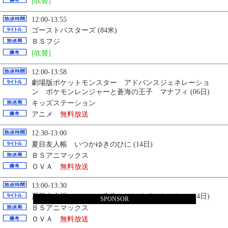
[吹替]
12:00-13:55
ゴーストバスターズ (84米)
ＢＳフジ
[吹替]
12:00-13:58
劇場版ポケットモンスター アドバンスジェネレーショ
ン ポケモンレンジャーと蒼海の王子 マナフィ (06日)
キッズステーション
アニメ
無料放送
12:30-13:00
夏目友人帳 いつかゆきのひに (14日)
ＢＳアニマックス
ＯＶＡ
無料放送
13:00-13:30
夏目友人帳 ニャンコ先生とはじめてのおつかい (14日)
SPONSOR
ＢＳアニマックス
ＯＶＡ
無料放送