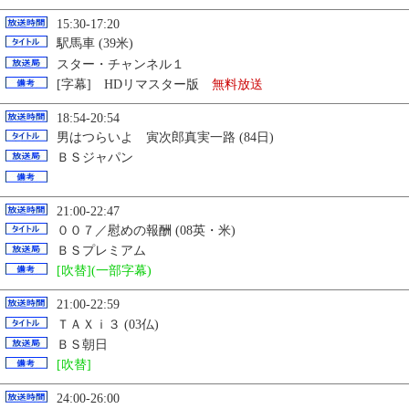
15:30-17:20
駅馬車 (39米)
スター・チャンネル１
[字幕] HDリマスター版
無料放送
18:54-20:54
男はつらいよ 寅次郎真実一路 (84日)
ＢＳジャパン
21:00-22:47
００７／慰めの報酬 (08英・米)
ＢＳプレミアム
[吹替](一部字幕)
21:00-22:59
ＴＡＸｉ３ (03仏)
ＢＳ朝日
[吹替]
24:00-26:00