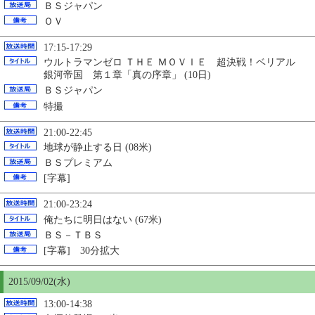
ＢＳジャパン
ＯＶ
17:15-17:29
ウルトラマンゼロ ＴＨＥ ＭＯＶＩＥ 超決戦！ベリアル
銀河帝国 第１章「真の序章」 (10日)
ＢＳジャパン
特撮
21:00-22:45
地球が静止する日 (08米)
ＢＳプレミアム
[字幕]
21:00-23:24
俺たちに明日はない (67米)
ＢＳ－ＴＢＳ
[字幕] 30分拡大
2015/09/02(水)
13:00-14:38