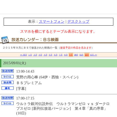
表示：
スマートフォン
|
デスクトップ
スマホを横にするとテーブル表示になります。
２０１５年９月にＢＳで放送された映画の一覧（
放送予定の作品を含みます
）
<< 前月
１月
２月
３月
４月
５月
６月
７月
８月
９月
10月
11月
12月
次月 >>
2015/09/01(火)
13:00-14:43
荒野の用心棒 (64伊・西独・スペイン)
ＢＳプレミアム
[字幕]
17:00-17:15
ウルトラ銀河伝説外伝 ウルトラマンゼロ ｖｓ ダークロ
プスゼロ [新列伝放送バージョン] 第４章「真の序章」
(10日)