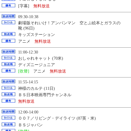
[字幕]
無料放送
09:30-10:38
劇場版それいけ！アンパンマン 空とぶ絵本とガラスの
靴 (96日)
キッズステーション
アニメ
無料放送
11:00-12:30
おしゃれキャット (70米)
ディズニージュニア
[吹替]
アニメ
無料放送
11:55-14:15
神様のカルテ (11日)
ＢＳ日本映画専門チャンネル
無料放送
12:00-14:00
００７／リビング・デイライツ (87英・米)
ＢＳジャパン