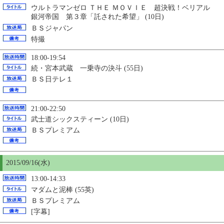
ウルトラマンゼロ ＴＨＥ ＭＯＶＩＥ 超決戦！ベリアル
銀河帝国 第３章「託された希望」 (10日)
ＢＳジャパン
特撮
18:00-19:54
続・宮本武蔵 一乗寺の決斗 (55日)
ＢＳ日テレ１
21:00-22:50
武士道シックスティーン (10日)
ＢＳプレミアム
2015/09/16(水)
13:00-14:33
マダムと泥棒 (55英)
ＢＳプレミアム
[字幕]