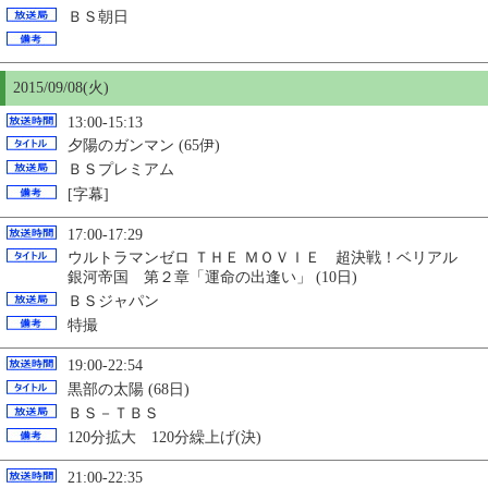
ＢＳ朝日
2015/09/08(火)
13:00-15:13
夕陽のガンマン (65伊)
ＢＳプレミアム
[字幕]
17:00-17:29
ウルトラマンゼロ ＴＨＥ ＭＯＶＩＥ 超決戦！ベリアル
銀河帝国 第２章「運命の出逢い」 (10日)
ＢＳジャパン
特撮
19:00-22:54
黒部の太陽 (68日)
ＢＳ－ＴＢＳ
120分拡大 120分繰上げ(決)
21:00-22:35