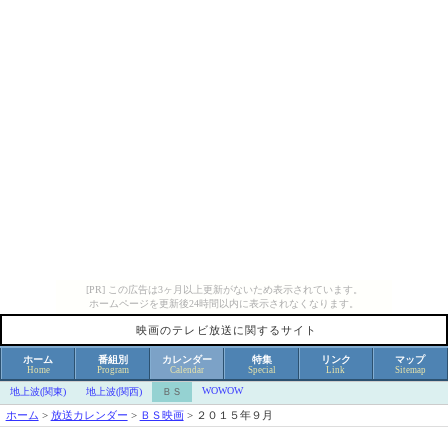
[PR] この広告は3ヶ月以上更新がないため表示されています。
ホームページを更新後24時間以内に表示されなくなります。
映画のテレビ放送に関するサイト
ホーム
番組別
カレンダー
特集
リンク
マップ
Home
Program
Calendar
Special
Link
Sitemap
WOWOW
地上波(関東)
地上波(関西)
ＢＳ
ホーム
>
放送カレンダー
>
ＢＳ映画
>
２０１５年９月