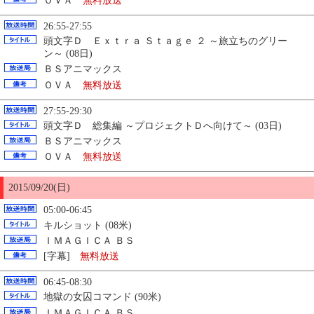
ＯＶＡ
無料放送
26:55-27:55
頭文字Ｄ Ｅｘｔｒａ Ｓｔａｇｅ ２ ～旅立ちのグリー
ン～ (08日)
ＢＳアニマックス
ＯＶＡ
無料放送
27:55-29:30
頭文字Ｄ 総集編 ～プロジェクトＤへ向けて～ (03日)
ＢＳアニマックス
ＯＶＡ
無料放送
2015/09/
20
(日)
05:00-06:45
キルショット (08米)
ＩＭＡＧＩＣＡ ＢＳ
[字幕]
無料放送
06:45-08:30
地獄の女囚コマンド (90米)
ＩＭＡＧＩＣＡ ＢＳ