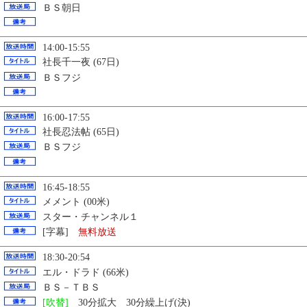
ＢＳ朝日
14:00-15:55
社長千一夜 (67日)
ＢＳフジ
16:00-17:55
社長忍法帖 (65日)
ＢＳフジ
16:45-18:55
メメント (00米)
スター・チャンネル１
[字幕]
無料放送
18:30-20:54
エル・ドラド (66米)
ＢＳ－ＴＢＳ
[吹替]
30分拡大 30分繰上げ(決)