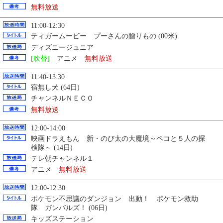
無料放送
11:00-12:30
ティガームービー プーさんの贈りもの (00米)
ディズニージュニア
[吹替]
アニメ
無料放送
11:40-13:30
宿無し犬 (64日)
チャンネルＮＥＣＯ
無料放送
12:00-14:00
映画ドラえもん 新・のび太の大魔境～ペコと５人の探
検隊～ (14日)
テレ朝チャンネル１
アニメ
無料放送
12:00-12:30
ポケモン不思議のダンジョン 出動！ ポケモン救助
隊 ガンバルズ！ (06日)
キッズステーション