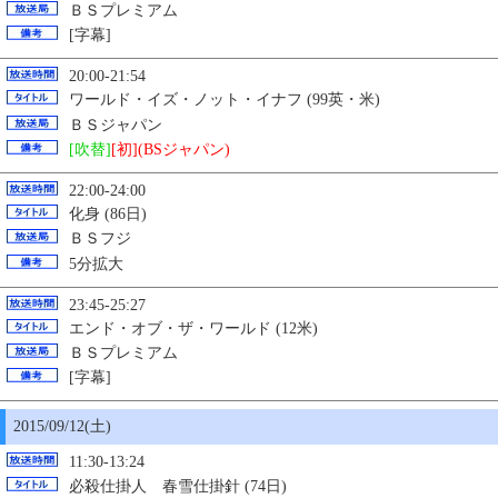
ＢＳプレミアム
[字幕]
20:00-21:54
ワールド・イズ・ノット・イナフ (99英・米)
ＢＳジャパン
[吹替]
[初](BSジャパン)
22:00-24:00
化身 (86日)
ＢＳフジ
5分拡大
23:45-25:27
エンド・オブ・ザ・ワールド (12米)
ＢＳプレミアム
[字幕]
2015/09/12(土)
11:30-13:24
必殺仕掛人 春雪仕掛針 (74日)