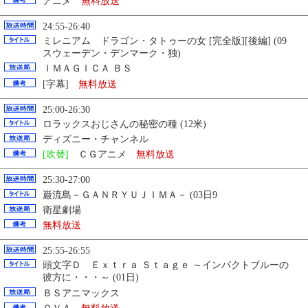
アニメ
無料放送
24:55-26:40
ミレニアム ドラゴン・タトゥーの女 [完全版][後編] (09
スウェーデン・デンマーク・独)
ＩＭＡＧＩＣＡ ＢＳ
[字幕]
無料放送
25:00-26:30
ロラックスおじさんの秘密の種 (12米)
ディズニー・チャンネル
[吹替]
ＣＧアニメ
無料放送
25:30-27:00
巌流島－ＧＡＮＲＹＵＪＩＭＡ－ (03日9
衛星劇場
無料放送
25:55-26:55
頭文字Ｄ Ｅｘｔｒａ Ｓｔａｇｅ ～インパクトブルーの
彼方に・・・～ (01日)
ＢＳアニマックス