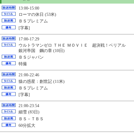
13:00-15:00
ローマの休日 (53米)
ＢＳプレミアム
[字幕]
17:00-17:29
ウルトラマンゼロ ＴＨＥ ＭＯＶＩＥ 超決戦！ベリアル
銀河帝国 鋼の章 (10日)
ＢＳジャパン
特撮
21:00-22:46
猿の惑星：創世記
(11米)
ＢＳプレミアム
[字幕]
21:00-23:54
細雪 (83日)
ＢＳ－ＴＢＳ
60分拡大