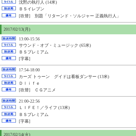
沈黙の執行人 (14米)
ＢＳイレブン
[吹替] 別題「リターンド・ソルジャー 正義執行人」
2017/02/13(月)
13:00-15:56
サウンド・オブ・ミュージック (65米)
ＢＳプレミアム
[字幕]
17:54-18:00
カーズ トゥーン グイドは看板ダンサー (13米)
Ｄｌｉｆｅ
[吹替] ＣＧアニメ
21:00-22:56
ＬＩＦＥ！／ライフ (13米)
ＢＳプレミアム
[字幕]
2017/02/14(火)