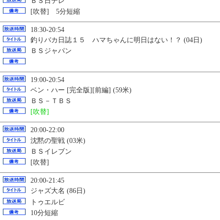
ＢＳ日テレ
[吹替] 5分短縮
18:30-20:54
釣りバカ日誌１５ ハマちゃんに明日はない！？ (04日)
ＢＳジャパン
19:00-20:54
ベン・ハー [完全版][前編] (59米)
ＢＳ－ＴＢＳ
[吹替]
20:00-22:00
沈黙の聖戦 (03米)
ＢＳイレブン
[吹替]
20:00-21:45
ジャズ大名 (86日)
トゥエルビ
10分短縮