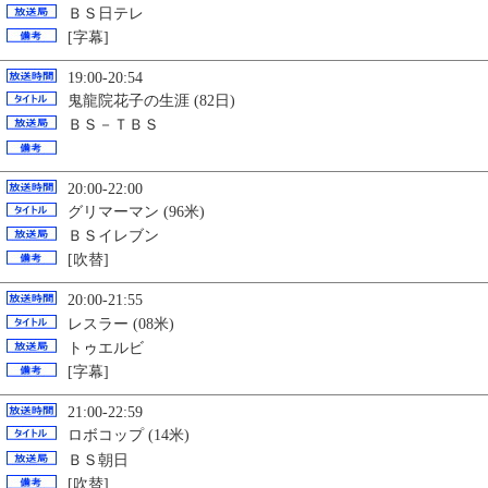
ＢＳ日テレ
[字幕]
19:00-20:54
鬼龍院花子の生涯 (82日)
ＢＳ－ＴＢＳ
20:00-22:00
グリマーマン (96米)
ＢＳイレブン
[吹替]
20:00-21:55
レスラー (08米)
トゥエルビ
[字幕]
21:00-22:59
ロボコップ (14米)
ＢＳ朝日
[吹替]