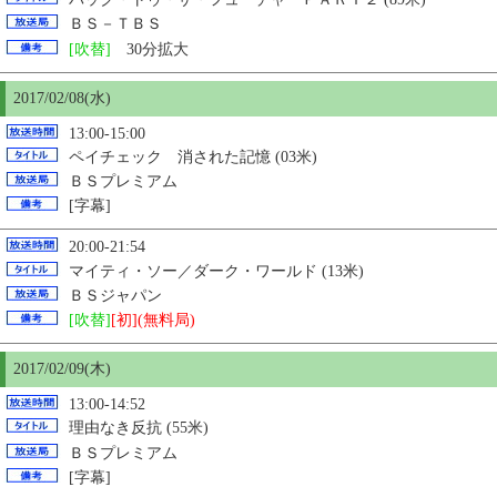
ＢＳ－ＴＢＳ
[吹替]
30分拡大
2017/02/08(水)
13:00-15:00
ペイチェック 消された記憶 (03米)
ＢＳプレミアム
[字幕]
20:00-21:54
マイティ・ソー／ダーク・ワールド (13米)
ＢＳジャパン
[吹替]
[初](無料局)
2017/02/09(木)
13:00-14:52
理由なき反抗 (55米)
ＢＳプレミアム
[字幕]