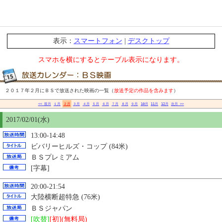
表示：
スマートフォン
|
デスクトップ
スマホを横にするとテーブル表示になります。
２０１７年２月にＢＳで放送された映画の一覧（
放送予定の作品を含みます
）
<< 前月
１月
２月
３月
４月
５月
６月
７月
８月
９月
10月
11月
12月
次月 >>
2017/02/01(水)
13:00-14:48
ビバリーヒルズ・コップ (84米)
ＢＳプレミアム
[字幕]
20:00-21:54
大陸横断超特急 (76米)
ＢＳジャパン
[吹替]
[初](無料局)