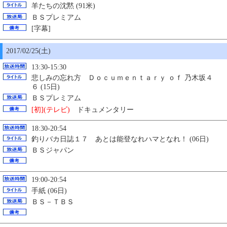
羊たちの沈黙 (91米)
ＢＳプレミアム
[字幕]
2017/02/
25
(土)
13:30-15:30
悲しみの忘れ方 Ｄｏｃｕｍｅｎｔａｒｙ ｏｆ 乃木坂４
６ (15日)
ＢＳプレミアム
[初](テレビ)
ドキュメンタリー
18:30-20:54
釣りバカ日誌１７ あとは能登なれハマとなれ！ (06日)
ＢＳジャパン
19:00-20:54
手紙 (06日)
ＢＳ－ＴＢＳ