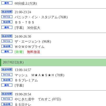
60分繰上げ(決)
21:00-23:24
パニック・イン・スタジアム (76米)
ＢＳ－ＴＢＳ
[字幕] 30分拡大
24:00-26:30
ザ・エージェント (96米)
ＷＯＷＯＷプライム
[吹替]
無料放送
2017/02/22(水)
13:00-14:57
マッシュ Ｍ★Ａ★Ｓ★Ｈ (70米)
ＢＳプレミアム
[字幕]
19:00-20:54
やじきた道中 てれすこ (07日)
ＢＳ日テレ