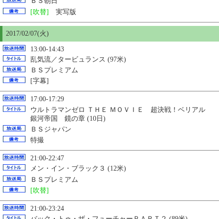
ＢＳ朝日
[吹替]
実写版
2017/02/07(火)
13:00-14:43
乱気流／タービュランス (97米)
ＢＳプレミアム
[字幕]
17:00-17:29
ウルトラマンゼロ ＴＨＥ ＭＯＶＩＥ 超決戦！ベリアル
銀河帝国 鏡の章 (10日)
ＢＳジャパン
特撮
21:00-22:47
メン・イン・ブラック３ (12米)
ＢＳプレミアム
[吹替]
21:00-23:24
バック・トゥ・ザ・フューチャーＰＡＲＴ２ (89米)