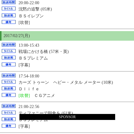
20:00-22:00
沈黙の追撃 (05米)
ＢＳイレブン
[吹替]
2017/02/27(月)
13:00-15:43
戦場にかける橋 (57米・英)
ＢＳプレミアム
[字幕]
17:54-18:00
カーズ トゥーン ヘビー・メタル メーター (10米)
Ｄｌｉｆｅ
[吹替]
ＣＧアニメ
21:00-22:56
ティファニーで朝食を (61米)
SPONSOR
ＢＳプレミアム
[字幕]