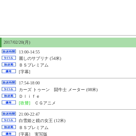
2017/02/
20
(月)
13:00-14:55
麗しのサブリナ (54米)
ＢＳプレミアム
[字幕]
17:54-18:00
カーズ トゥーン 闘牛士 メーター (08米)
Ｄｌｉｆｅ
[吹替]
ＣＧアニメ
21:00-22:47
白雪姫と鏡の女王 (12米)
ＢＳプレミアム
[字幕] 実写版