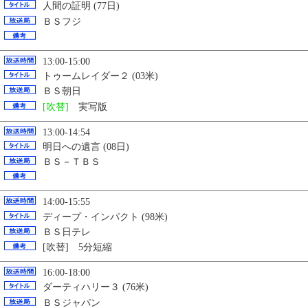
人間の証明 (77日)
ＢＳフジ
13:00-15:00
トゥームレイダー２ (03米)
ＢＳ朝日
[吹替]
実写版
13:00-14:54
明日への遺言 (08日)
ＢＳ－ＴＢＳ
14:00-15:55
ディープ・インパクト (98米)
ＢＳ日テレ
[吹替] 5分短縮
16:00-18:00
ダーティハリー３ (76米)
ＢＳジャパン