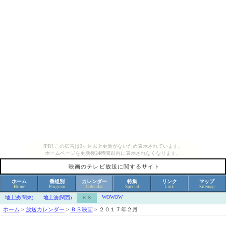
[PR] この広告は3ヶ月以上更新がないため表示されています。
ホームページを更新後24時間以内に表示されなくなります。
映画のテレビ放送に関するサイト
ホーム
番組別
カレンダー
特集
リンク
マップ
Home
Program
Calendar
Special
Link
Sitemap
WOWOW
地上波(関東)
地上波(関西)
ＢＳ
ホーム
>
放送カレンダー
>
ＢＳ映画
>
２０１７年２月