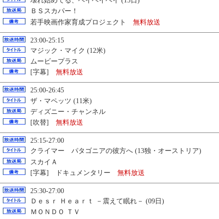
壊れ始めてる、ヘイヘイヘイ (15日)
ＢＳスカパー！
若手映画作家育成プロジェクト
無料放送
23:00-25:15
マジック・マイク (12米)
ムービープラス
[字幕]
無料放送
25:00-26:45
ザ・マペッツ (11米)
ディズニー・チャンネル
[吹替]
無料放送
25:15-27:00
クライマー パタゴニアの彼方へ (13独・オーストリア)
スカイＡ
[字幕] ドキュメンタリー
無料放送
25:30-27:00
Ｄｅｓｒ Ｈｅａｒｔ －震えて眠れ－ (09日)
ＭＯＮＤＯ ＴＶ