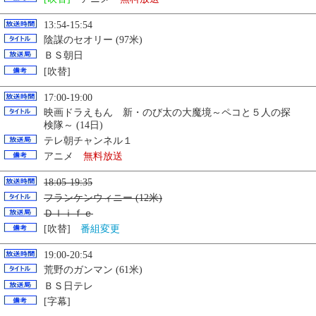
13:54-15:54
陰謀のセオリー (97米)
ＢＳ朝日
[吹替]
17:00-19:00
映画ドラえもん 新・のび太の大魔境～ペコと５人の探
検隊～ (14日)
テレ朝チャンネル１
アニメ
無料放送
18:05-19:35
フランケンウィニー (12米)
Ｄｌｉｆｅ
[吹替]
番組変更
19:00-20:54
荒野のガンマン (61米)
ＢＳ日テレ
[字幕]