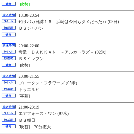
[吹替]
18:30-20:54
釣りバカ日誌１６ 浜崎は今日もダメだった♪♪ (05日)
ＢＳジャパン
20:00-22:00
奪還 ＤＡＫＫＡＮ －アルカトラズ－ (02米)
ＢＳイレブン
[吹替]
20:00-21:55
ブロークン・フラワーズ (05米)
トゥエルビ
[字幕]
21:00-23:19
エアフォース・ワン (97米)
ＢＳ朝日
[吹替] 20分拡大