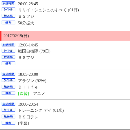
26:00-28:45
リリイ・シュシュのすべて (01日)
ＢＳフジ
50分拡大
2017/02/19(日)
12:00-14:45
戦国自衛隊 (79日)
ＢＳフジ
18:05-20:00
アラジン (92米)
Ｄｌｉｆｅ
[吹替]
アニメ
19:00-20:54
トレーニング デイ (01米)
ＢＳ日テレ
[字幕]