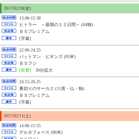
2017/02/
10
(金)
13:00-15:38
ヒトラー ～最期の１２日間～ (04独)
ＢＳプレミアム
[字幕]
22:00-24:25
バットマン ビギンズ (05米)
ＢＳフジ
[吹替]
30分拡大
24:15-26:25
裏切りのサーカス (11英・仏・独)
ＢＳプレミアム
[字幕]
2017/02/11(土)
14:00-15:55
デルタフォース (86米)