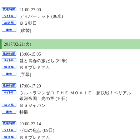
21:00-23:00
ディパーテッド (06米)
ＢＳ朝日
[吹替]
2017/02/21(火)
13:00-15:05
愛と青春の旅だち (82米)
ＢＳプレミアム
[字幕]
17:00-17:29
ウルトラマンゼロ ＴＨＥ ＭＯＶＩＥ 超決戦！ベリアル
銀河帝国 光の章 (10日)
ＢＳジャパン
特撮
20:00-22:14
ゼロの焦点 (09日)
ＢＳプレミアム