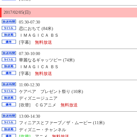
2017/02/
05
(日)
05:30-07:30
恋におちて (84米)
ＩＭＡＧＩＣＡ ＢＳ
[字幕]
無料放送
07:30-10:00
華麗なるギャッツビー (74米)
ＩＭＡＧＩＣＡ ＢＳ
[字幕]
無料放送
11:00-12:30
ケアベア プレゼント祭り (10米)
ディズニージュニア
[吹替] ＣＧアニメ
無料放送
13:00-14:30
フィニアスとファーブ／ザ・ムービー (11米)
ディズニー・チャンネル
[吹替]
アニメ
無料放送