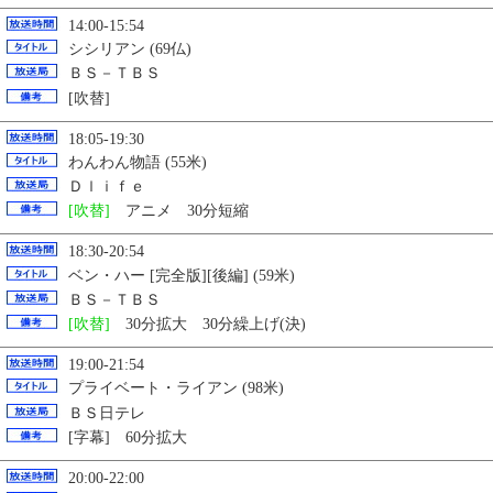
14:00-15:54
シシリアン (69仏)
ＢＳ－ＴＢＳ
[吹替]
18:05-19:30
わんわん物語 (55米)
Ｄｌｉｆｅ
[吹替]
アニメ 30分短縮
18:30-20:54
ベン・ハー [完全版][後編] (59米)
ＢＳ－ＴＢＳ
[吹替]
30分拡大 30分繰上げ(決)
19:00-21:54
プライベート・ライアン (98米)
ＢＳ日テレ
[字幕] 60分拡大
20:00-22:00