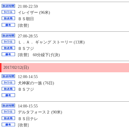
21:00-22:59
イレイザー (96米)
ＢＳ朝日
[吹替]
27:00-28:55
Ｌ．Ａ． ギャング ストーリー (13米)
ＢＳフジ
[吹替] 60分繰下げ(決)
2017/02/12(日)
12:00-14:55
犬神家の一族 (76日)
ＢＳフジ
14:00-15:55
デルタフォース２ (90米)
ＢＳ日テレ
[吹替]