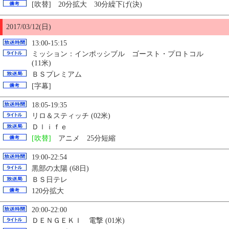
[吹替] 20分拡大 30分繰下げ(決)
2017/03/12(日)
13:00-15:15
ミッション：インポッシブル ゴースト・プロトコル
(11米)
ＢＳプレミアム
[字幕]
18:05-19:35
リロ＆スティッチ (02米)
Ｄｌｉｆｅ
[吹替]
アニメ 25分短縮
19:00-22:54
黒部の太陽 (68日)
ＢＳ日テレ
120分拡大
20:00-22:00
ＤＥＮＧＥＫＩ 電撃 (01米)