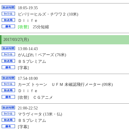
18:05-19:35
ビバリーヒルズ・チワワ２ (10米)
Ｄｌｉｆｅ
[吹替]
25分短縮
2017/03/27(月)
13:00-14:43
がんばれ！ベアーズ (76米)
ＢＳプレミアム
[字幕]
17:54-18:00
カーズ トゥーン ＵＦＭ 未確認飛行メーター (09米)
Ｄｌｉｆｅ
[吹替] ＣＧアニメ
21:00-22:52
マラヴィータ (13米・仏)
ＢＳプレミアム
[字幕]