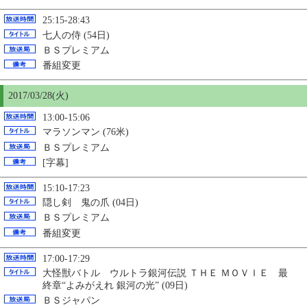
25:15-28:43
七人の侍 (54日)
ＢＳプレミアム
番組変更
2017/03/28(火)
13:00-15:06
マラソンマン (76米)
ＢＳプレミアム
[字幕]
15:10-17:23
隠し剣 鬼の爪 (04日)
ＢＳプレミアム
番組変更
17:00-17:29
大怪獣バトル ウルトラ銀河伝説 ＴＨＥ ＭＯＶＩＥ 最
終章“よみがえれ 銀河の光” (09日)
ＢＳジャパン