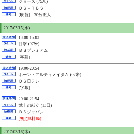
ジョーズ (75米)
ＢＳ－ＴＢＳ
[吹替] 30分拡大
2017/03/
15
(水)
13:00-15:03
目撃 (97米)
ＢＳプレミアム
[字幕]
19:00-20:54
ボーン・アルティメイタム (07米)
ＢＳ日テレ
[字幕]
20:00-21:54
武士の献立 (13日)
ＢＳジャパン
[初](無料局)
2017/03/16(木)