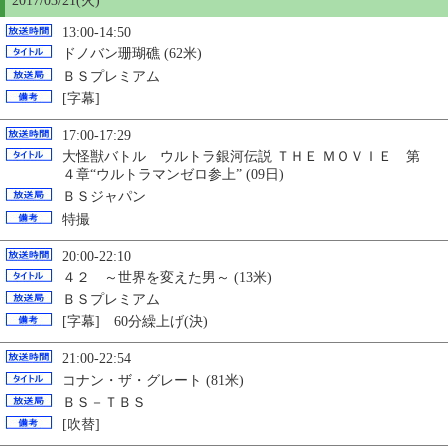
2017/03/21(火)
13:00-14:50
ドノバン珊瑚礁 (62米)
ＢＳプレミアム
[字幕]
17:00-17:29
大怪獣バトル ウルトラ銀河伝説 ＴＨＥ ＭＯＶＩＥ 第
４章“ウルトラマンゼロ参上” (09日)
ＢＳジャパン
特撮
20:00-22:10
４２ ～世界を変えた男～ (13米)
ＢＳプレミアム
[字幕] 60分繰上げ(決)
21:00-22:54
コナン・ザ・グレート (81米)
ＢＳ－ＴＢＳ
[吹替]