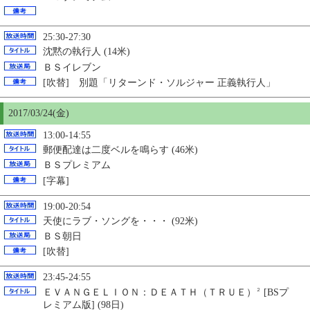
25:30-27:30
沈黙の執行人 (14米)
ＢＳイレブン
[吹替] 別題「リターンド・ソルジャー 正義執行人」
2017/03/24(金)
13:00-14:55
郵便配達は二度ベルを鳴らす (46米)
ＢＳプレミアム
[字幕]
19:00-20:54
天使にラブ・ソングを・・・ (92米)
ＢＳ朝日
[吹替]
23:45-24:55
ＥＶＡＮＧＥＬＩＯＮ：ＤＥＡＴＨ（ＴＲＵＥ）
[BSプ
２
レミアム版] (98日)