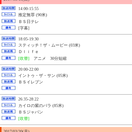
14:00-15:55
推定無罪 (90米)
ＢＳ日テレ
[字幕]
18:05-19:30
スティッチ！ザ・ムービー (03米)
Ｄｌｉｆｅ
[吹替]
アニメ 30分短縮
20:00-22:00
イントゥ・ザ・サン (05米)
ＢＳイレブン
26:35-28:22
カイロの紫のバラ (85米)
ＢＳジャパン
[吹替]
2017/03/
20
(月)