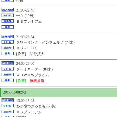
特撮
21:00-22:48
告白 (10日)
ＢＳプレミアム
21:00-23:54
タワーリング・インフェルノ (74米)
ＢＳ－ＴＢＳ
[吹替] 60分拡大
24:00-26:00
ターミネーター (84米)
ＷＯＷＯＷプライム
[吹替]
無料放送
2017/03/08(水)
13:00-15:03
わが命つきるとも (66英)
ＢＳプレミアム