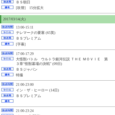
ＢＳ朝日
[吹替] 15分拡大
2017/03/14(火)
13:00-15:11
テレマークの要塞 (65英)
ＢＳプレミアム
[字幕]
17:00-17:29
大怪獣バトル ウルトラ銀河伝説 ＴＨＥ ＭＯＶＩＥ 第
３章“怪獣墓場の決戦” (09日)
ＢＳジャパン
特撮
21:00-23:00
イン・ザ・ヒーロー (14日)
ＢＳプレミアム
21:00-23:24