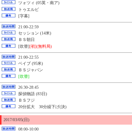
ツォツィ (05英・南ア)
トゥエルビ
[字幕]
21:00-22:59
セッション (14米)
ＢＳ朝日
[吹替]
[初](無料局)
21:00-22:55
ベイブ (95米)
ＢＳジャパン
[吹替]
26:30-28:45
探偵物語 (83日)
ＢＳフジ
20分拡大 30分繰下げ(決)
2017/03/
05
(日)
08:00-10:00