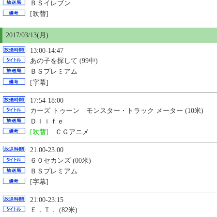
ＢＳイレブン
[吹替]
2017/03/13(月)
13:00-14:47
あの子を探して (99中)
ＢＳプレミアム
[字幕]
17:54-18:00
カーズ トゥーン モンスター・トラック メーター (10米)
Ｄｌｉｆｅ
[吹替]
ＣＧアニメ
21:00-23:00
６０セカンズ (00米)
ＢＳプレミアム
[字幕]
21:00-23:15
Ｅ．Ｔ． (82米)