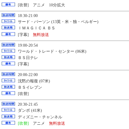
[吹替] アニメ 10分拡大
18:30-21:00
サード・パーソン (13英・米・独・ベルギー)
ＩＭＡＧＩＣＡ ＢＳ
[字幕]
無料放送
19:00-20:54
ワールド・トレード・センター (06米)
ＢＳ日テレ
[字幕]
20:00-22:00
沈黙の報復 (07米)
ＢＳイレブン
[吹替]
20:30-21:45
ダンボ (41米)
ディズニー・チャンネル
[吹替]
アニメ
無料放送