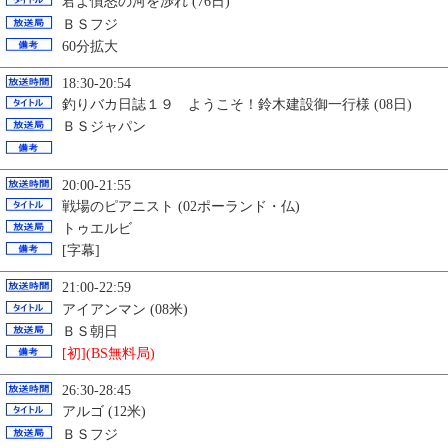
君よ憤怒の河を渉れ (76日)
ＢＳフジ
60分拡大
18:30-20:54
釣りバカ日誌１９ ようこそ！鈴木建設御一行様 (08日)
ＢＳジャパン
20:00-21:55
戦場のピアニスト (02ポーランド・仏)
トゥエルビ
[字幕]
21:00-22:59
アイアンマン (08米)
ＢＳ朝日
[初](BS無料局)
26:30-28:45
アルゴ (12米)
ＢＳフジ