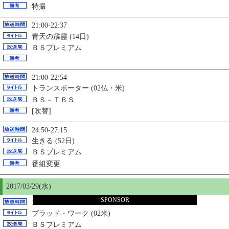
特撮
21:00-22:37
青天の霹靂 (14日)
ＢＳプレミアム
21:00-22:54
トランスポーター (02仏・米)
ＢＳ－ＴＢＳ
[吹替]
24:50-27:15
生きる (52日)
ＢＳプレミアム
番組変更
2017/03/29(水)
SPONSOR
13:00-14:51
ブラッド・ワーク (02米)
ＢＳプレミアム