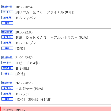
18:30-20:54
釣りバカ日誌２０ ファイナル (09日)
ＢＳジャパン
20:00-22:00
奪還 ＤＡＫＫＡＮ －アルカトラズ－ (02米)
ＢＳイレブン
[吹替]
21:00-22:59
スピード (94米)
ＢＳ朝日
[吹替]
26:30-28:25
ソルジャー (98米)
ＢＳフジ
[吹替] 30分繰下げ(決)
2017/03/19(日)