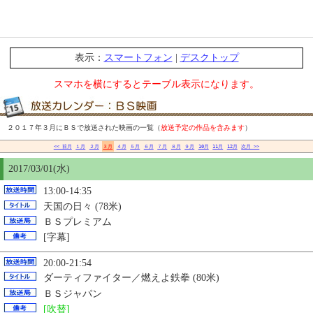
表示：
スマートフォン
|
デスクトップ
スマホを横にするとテーブル表示になります。
２０１７年３月にＢＳで放送された映画の一覧（
放送予定の作品を含みます
）
<< 前月
１月
２月
３月
４月
５月
６月
７月
８月
９月
10月
11月
12月
次月 >>
2017/03/01(水)
13:00-14:35
天国の日々 (78米)
ＢＳプレミアム
[字幕]
20:00-21:54
ダーティファイター／燃えよ鉄拳 (80米)
ＢＳジャパン
[吹替]