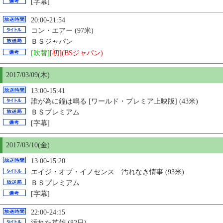
[字幕]
20:00-21:54
コン・エアー (97米)
ＢＳジャパン
[吹替]
[初](BSジャパン)
2017/03/09(木)
13:00-15:41
誰が為に鐘は鳴る [ワールド・プレミア上映版] (43米)
ＢＳプレミアム
[字幕]
2017/03/
10
(金)
13:00-15:20
エイジ・オブ・イノセンス 汚れなき情事 (93米)
ＢＳプレミアム
[字幕]
22:00-24:15
汚れた英雄 (82日)