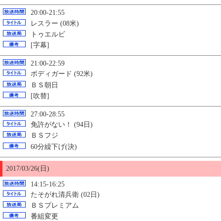
20:00-21:55
レスラー (08米)
トゥエルビ
[字幕]
21:00-22:59
ボディガード (92米)
ＢＳ朝日
[吹替]
27:00-28:55
免許がない！ (94日)
ＢＳフジ
60分繰下げ(決)
2017/03/26(日)
14:15-16:25
たそがれ清兵衛 (02日)
ＢＳプレミアム
番組変更