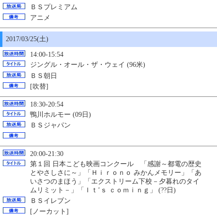
ＢＳプレミアム
アニメ
2017/03/
25
(土)
14:00-15:54
ジングル・オール・ザ・ウェイ (96米)
ＢＳ朝日
[吹替]
18:30-20:54
鴨川ホルモー (09日)
ＢＳジャパン
20:00-21:30
第１回 日本こども映画コンクール 「感謝～都電の歴史
とやさしさに
～」「Ｈｉｒｏｎｏ みかんメモリー
」「あ
いさつのまほう
」「エクストリーム下校－夕暮れのタイ
ムリミット－
」「Ｉｔ’ｓ ｃｏｍｉｎｇ
」 (??
日)
ＢＳイレブン
[ノーカット]