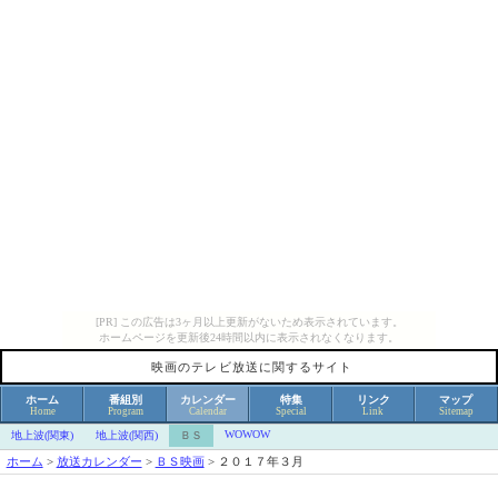
[PR] この広告は3ヶ月以上更新がないため表示されています。
ホームページを更新後24時間以内に表示されなくなります。
映画のテレビ放送に関するサイト
ホーム
番組別
カレンダー
特集
リンク
マップ
Home
Program
Calendar
Special
Link
Sitemap
WOWOW
地上波(関東)
地上波(関西)
ＢＳ
ホーム
>
放送カレンダー
>
ＢＳ映画
>
２０１７年３月