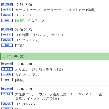
17:54-18:00
カーズ トゥーン メーター ザ・スタントカー (08米)
Ｄｌｉｆｅ
[吹替]
ＣＧアニメ
21:00-22:33
９６時間／リベンジ (12米・仏)
ＢＳプレミアム
[字幕]
2017/03/07(火)
13:00-15:10
オリエント急行殺人事件 (74英)
ＢＳプレミアム
[字幕]
17:00-17:29
大怪獣バトル ウルトラ銀河伝説 ＴＨＥ ＭＯＶＩＥ 第
２章“レイとメビウス” (09日)
ＢＳジャパン