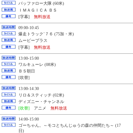
バッファロー大隊 (60米)
ＩＭＡＧＩＣＡ ＢＳ
[字幕]
無料放送
09:00-10:45
爆走トラック’７６ (75加・米)
ムービープラス
[字幕]
無料放送
13:00-15:00
ワルキューレ (08米)
ＢＳ朝日
[吹替]
13:00-14:30
リロ＆スティッチ (02米)
ディズニー・チャンネル
[吹替]
アニメ
無料放送
14:00-15:00
ゴーちゃん。～モコとちんじゅうの森の仲間たち～ (17
日)