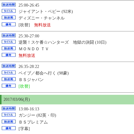
25:00-26:45
ジャイアント・ベビー (92米)
ディズニー・チャンネル
[吹替]
無料放送
25:30-27:00
逆襲！スケ番☆ハンターズ 地獄の決闘 (10日)
ＭＯＮＤＯ ＴＶ
無料放送
26:35-28:22
ベイブ／都会へ行く (98豪)
ＢＳジャパン
[吹替]
2017/03/06(月)
13:00-16:13
ガンジー (82英・印)
ＢＳプレミアム
[字幕]