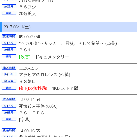
ＢＳフジ
20分拡大
2017/03/11(土)
09:00-09:50
“ベガルタ”～サッカー、震災、そして希望～ (16英)
ＢＳ１
[吹替]
ドキュメンタリー
11:30-15:54
アラビアのロレンス (62英)
ＢＳ朝日
[初](BS無料局)
4Kレストア版
13:00-14:54
死海殺人事件 (88米)
ＢＳ－ＴＢＳ
[字幕]
14:00-16:55