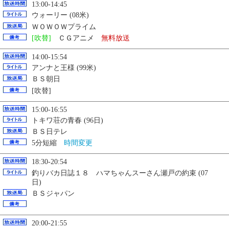
13:00-14:45
ウォーリー (08米)
ＷＯＷＯＷプライム
[吹替]
ＣＧアニメ
無料放送
14:00-15:54
アンナと王様 (99米)
ＢＳ朝日
[吹替]
15:00-16:55
トキワ荘の青春 (96日)
ＢＳ日テレ
5分短縮
時間変更
18:30-20:54
釣りバカ日誌１８ ハマちゃんスーさん瀬戸の約束 (07
日)
ＢＳジャパン
20:00-21:55