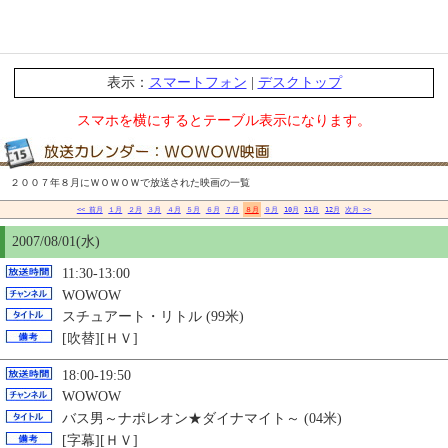
表示：
スマートフォン
|
デスクトップ
スマホを横にするとテーブル表示になります。
２００７年８月にＷＯＷＯＷで放送された映画の一覧
<< 前月
１月
２月
３月
４月
５月
６月
７月
８月
９月
10月
11月
12月
次月 >>
2007/08/01(水)
11:30-13:00
WOWOW
スチュアート・リトル (99米)
[吹替][ＨＶ]
18:00-19:50
WOWOW
バス男～ナポレオン★ダイナマイト～ (04米)
[字幕][ＨＶ]