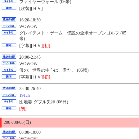
ファイヤーウォール (06米)
[吹替][ＨＶ]
16:20-18:30
WOWOW
グレイテスト・ゲーム 伝説の全米オープンゴルフ (05
米)
[字幕][ＨＶ]
[初]
20:00-21:45
WOWOW
僕の、世界の中心は、君だ。 (05韓)
[字幕][ＨＶ]
[初]
25:30-26:40
191ch
団地妻 ダブル失神 (06日)
[初]
2007/08/
05
(日)
08:00-10:00
WOWOW