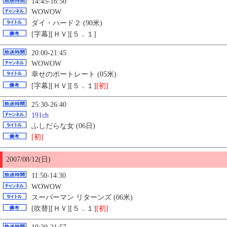
14:45-16:50
WOWOW
ダイ・ハード２ (90米)
[字幕][ＨＶ][５．１]
20:00-21:45
WOWOW
幸せのポートレート (05米)
[字幕][ＨＶ][５．１]
[初]
25:30-26:40
191ch
ふしだらな女 (06日)
[初]
2007/08/12(日)
11:50-14:30
WOWOW
スーパーマン リターンズ (06米)
[吹替][ＨＶ][５．１]
[初]