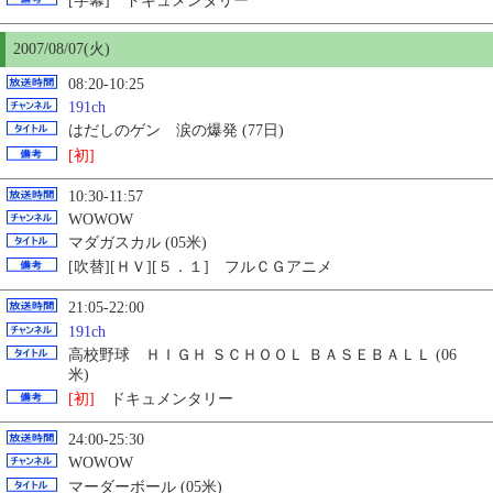
[字幕] ドキュメンタリー
2007/08/07(火)
08:20-10:25
191ch
はだしのゲン 涙の爆発 (77日)
[初]
10:30-11:57
WOWOW
マダガスカル (05米)
[吹替][ＨＶ][５．１] フルＣＧアニメ
21:05-22:00
191ch
高校野球 ＨＩＧＨ ＳＣＨＯＯＬ ＢＡＳＥＢＡＬＬ (06
米)
[初]
ドキュメンタリー
24:00-25:30
WOWOW
マーダーボール (05米)