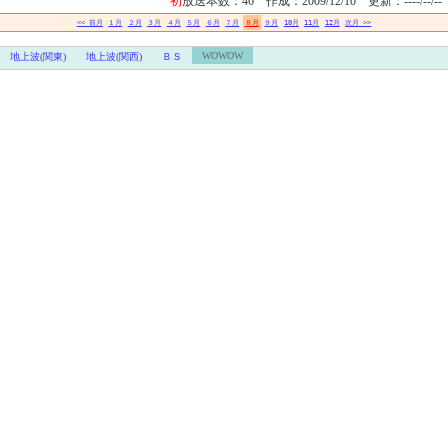
初
放送本数：46
作成：2009/12/10
更新：----/--/--
<< 前月
１月
２月
３月
４月
５月
６月
７月
８月
９月
10月
11月
12月
次月 >>
WOWOW
地上波(関東)
地上波(関西)
ＢＳ