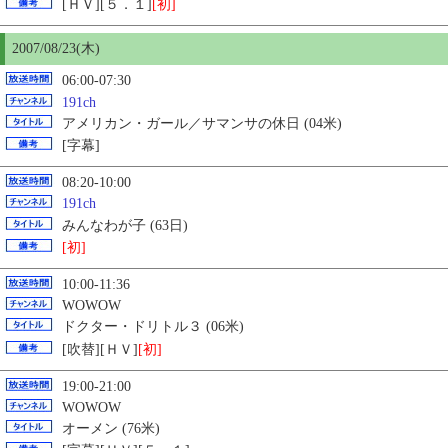
[ＨＶ][５．１]
[初]
2007/08/23(木)
06:00-07:30
191ch
アメリカン・ガール／サマンサの休日 (04米)
[字幕]
08:20-10:00
191ch
みんなわが子 (63日)
[初]
10:00-11:36
WOWOW
ドクター・ドリトル３ (06米)
[吹替][ＨＶ]
[初]
19:00-21:00
WOWOW
オーメン (76米)