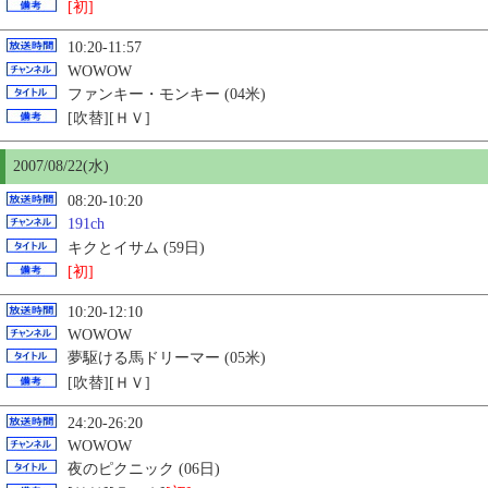
[初]
10:20-11:57
WOWOW
ファンキー・モンキー (04米)
[吹替][ＨＶ]
2007/08/22(水)
08:20-10:20
191ch
キクとイサム (59日)
[初]
10:20-12:10
WOWOW
夢駆ける馬ドリーマー (05米)
[吹替][ＨＶ]
24:20-26:20
WOWOW
夜のピクニック (06日)