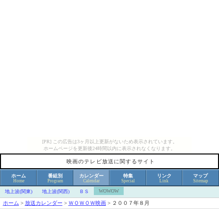
[PR] この広告は3ヶ月以上更新がないため表示されています。
ホームページを更新後24時間以内に表示されなくなります。
映画のテレビ放送に関するサイト
ホーム
番組別
カレンダー
特集
リンク
マップ
Home
Program
Calendar
Special
Link
Sitemap
WOWOW
地上波(関東)
地上波(関西)
ＢＳ
ホーム
>
放送カレンダー
>
ＷＯＷＯＷ映画
>
２００７年８月