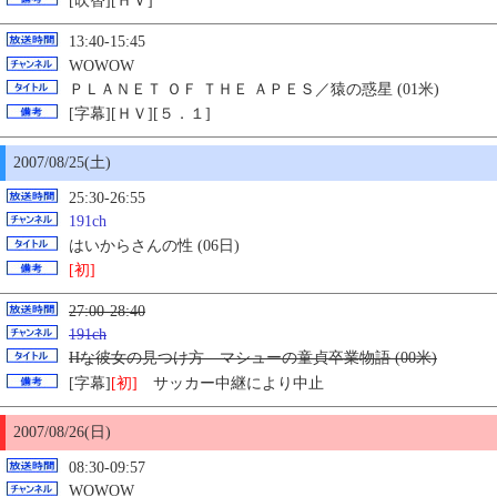
[吹替][ＨＶ]
13:40-15:45
WOWOW
ＰＬＡＮＥＴ ＯＦ ＴＨＥ ＡＰＥＳ／猿の惑星 (01米)
[字幕][ＨＶ][５．１]
2007/08/
25
(土)
25:30-26:55
191ch
はいからさんの性 (06日)
[初]
27:00-28:40
191ch
Hな彼女の見つけ方 マシューの童貞卒業物語 (00米)
[字幕]
[初]
サッカー中継
により中止
2007/08/26(日)
08:30-09:57
WOWOW