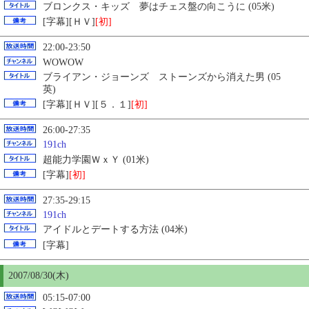
ブロンクス・キッズ 夢はチェス盤の向こうに (05米)
[字幕][ＨＶ]
[初]
22:00-23:50
WOWOW
ブライアン・ジョーンズ ストーンズから消えた男 (05
英)
[字幕][ＨＶ][５．１]
[初]
26:00-27:35
191ch
超能力学園ＷｘＹ (01米)
[字幕]
[初]
27:35-29:15
191ch
アイドルとデートする方法 (04米)
[字幕]
2007/08/
30
(木)
05:15-07:00