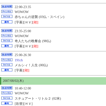
22:00-23:35
WOWOW
赤ちゃんの逆襲 (03仏・スペイン)
[字幕][ＨＶ]
[初]
23:35-25:00
WOWOW
奇人たちの晩餐会 (98仏)
[字幕][ＨＶ]
[初]
25:00-26:30
191ch
メルシィ！人生 (00仏)
[字幕]
[初]
2007/08/02(木)
10:40-12:00
WOWOW
スチュアート・リトル２ (02米)
[吹替][ＨＶ]