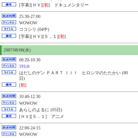
[字幕][ＨＶ]
[初]
ドキュメンタリー
25:30-27:00
WOWOW
ココシリ (04中)
[字幕][ＨＶ][５．１]
[初]
2007/08/08(水)
08:20-10:30
191ch
はだしのゲン ＰＡＲＴ ＩＩＩ ヒロシマのたたかい (80
日)
[初]
10:40-12:30
WOWOW
あらしのよるに (05日)
[ＨＶ][５．１] アニメ
22:00-24:15
WOWOW