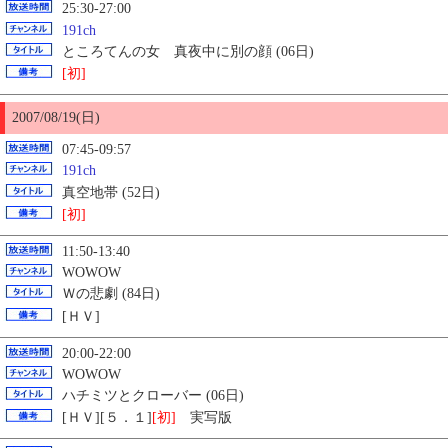
25:30-27:00
191ch
ところてんの女 真夜中に別の顔 (06日)
[初]
2007/08/19(日)
07:45-09:57
191ch
真空地帯 (52日)
[初]
11:50-13:40
WOWOW
Ｗの悲劇 (84日)
[ＨＶ]
20:00-22:00
WOWOW
ハチミツとクローバー (06日)
[ＨＶ][５．１]
[初]
実写版