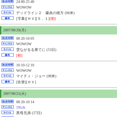
24:00-25:40
WOWOW
デッドライン２ 爆炎の彼方 (06米)
[字幕][ＨＶ][５．１]
[初]
2007/08/
20
(月)
08:20-10:05
WOWOW
雲ながるる果てに (53日)
[初]
10:10-12:10
WOWOW
マイティ・ジョー (98米)
[吹替][ＨＶ]
2007/08/21(火)
08:20-10:14
191ch
異母兄弟 (57日)