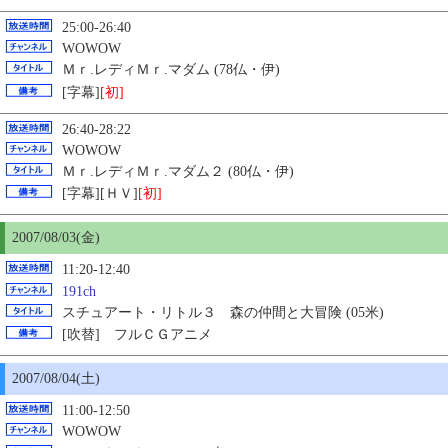
25:00-26:40
WOWOW
Ｍｒ.レディＭｒ.マダム (78仏・伊)
[字幕]
[初]
26:40-28:22
WOWOW
Ｍｒ.レディＭｒ.マダム２ (80仏・伊)
[字幕][ＨＶ]
[初]
2007/08/03(金)
11:20-12:40
191ch
スチュアート・リトル３ 森の仲間と大冒険 (05米)
[吹替] フルＣＧアニメ
2007/08/04(土)
11:00-12:50
WOWOW