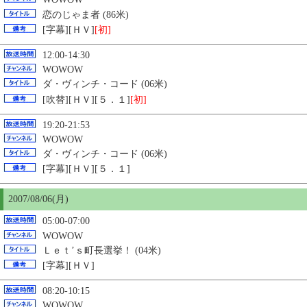
恋のじゃま者 (86米)
[字幕][ＨＶ]
[初]
12:00-14:30
WOWOW
ダ・ヴィンチ・コード (06米)
[吹替][ＨＶ][５．１]
[初]
19:20-21:53
WOWOW
ダ・ヴィンチ・コード (06米)
[字幕][ＨＶ][５．１]
2007/08/06(月)
05:00-07:00
WOWOW
Ｌｅｔ’ｓ町長選挙！ (04米)
[字幕][ＨＶ]
08:20-10:15
WOWOW