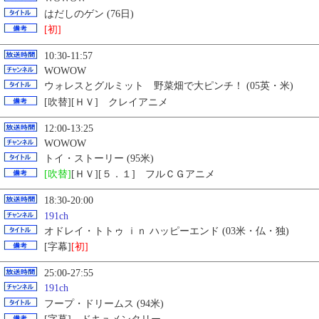
はだしのゲン (76日)
[初]
10:30-11:57
WOWOW
ウォレスとグルミット 野菜畑で大ピンチ！ (05英・米)
[吹替][ＨＶ] クレイアニメ
12:00-13:25
WOWOW
トイ・ストーリー (95米)
[吹替]
[ＨＶ][５．１] フルＣＧアニメ
18:30-20:00
191ch
オドレイ・トトゥ ｉｎ ハッピーエンド (03米・仏・独)
[字幕]
[初]
25:00-27:55
191ch
フープ・ドリームス (94米)