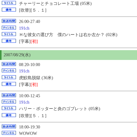
チャーリーとチョコレート工場 (05米)
[吹替][５．１]
26:00-27:40
191ch
Ｈな彼女の選び方 僕のハートは右か左か？ (02米)
[字幕]
[初]
2007/08/29(水)
08:20-10:00
191ch
虎鮫島脱獄 (36米)
[字幕]
[初]
10:00-12:45
191ch
ハリー・ポッターと炎のゴブレット (05米)
[吹替][５．１]
18:00-19:30
WOWOW