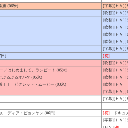
 (06米)
[字幕][ＨＶ]
[吹替][ＨＶ]
[吹替][ＨＶ]
[吹替][ＨＶ]
[吹替][ＨＶ]
[吹替][ＨＶ]
[字幕][ＨＶ
日)
[初]
[吹替][ＨＶ]
／はじめまして、ランピー！ (05米)
[吹替][ＨＶ]
るぶるオバケ (05米)
[吹替][ＨＶ]
ＩＩ ピグレット・ムービー (03米)
[吹替][ＨＶ]
[字幕][ＨＶ]
[字幕][ＨＶ]
 ディア・ピョンヤン (06日)
[初]
ドキュメ
[字幕][ＨＶ]
[ＨＶ]
[初]