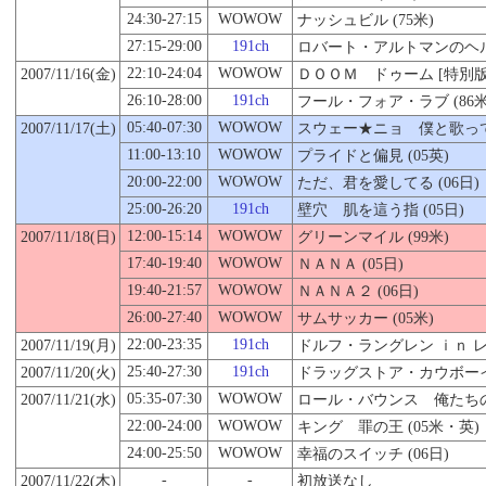
24:30-27:15
WOWOW
ナッシュビル (75米)
27:15-29:00
191ch
ロバート・アルトマンのヘルス
22:10-24:04
WOWOW
2007/11/16(金)
ＤＯＯＭ ドゥーム [特別版] 
26:10-28:00
191ch
フール・フォア・ラブ (86米
05:40-07:30
WOWOW
2007/11/17(土)
スウェー★ニョ 僕と歌って 
11:00-13:10
WOWOW
プライドと偏見 (05英)
20:00-22:00
WOWOW
ただ、君を愛してる (06日)
25:00-26:20
191ch
壁穴 肌を這う指 (05日)
12:00-15:14
WOWOW
2007/11/18(日)
グリーンマイル (99米)
17:40-19:40
WOWOW
ＮＡＮＡ (05日)
19:40-21:57
WOWOW
ＮＡＮＡ２ (06日)
26:00-27:40
WOWOW
サムサッカー (05米)
22:00-23:35
191ch
2007/11/19(月)
ドルフ・ラングレン ｉｎ 
25:40-27:30
191ch
2007/11/
20
(火)
ドラッグストア・カウボーイ 
05:35-07:30
WOWOW
2007/11/21(水)
ロール・バウンス 俺たちの
22:00-24:00
WOWOW
キング 罪の王 (05米・英)
24:00-25:50
WOWOW
幸福のスイッチ (06日)
-
-
2007/11/22(木)
初放送なし