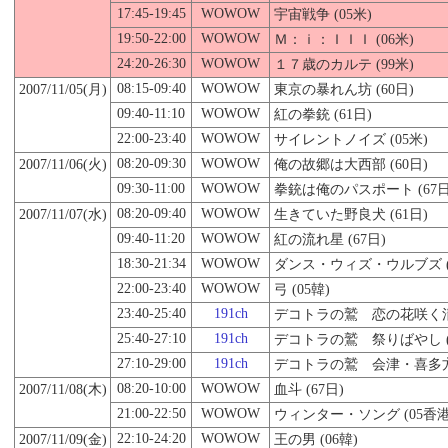
17:45-19:45
WOWOW
宇宙戦争 (05米)
19:50-22:00
WOWOW
Ｍ：ｉ：ＩＩＩ (06米)
24:20-26:30
WOWOW
１７歳のカルテ (99米)
08:15-09:40
WOWOW
2007/11/
05
(月)
東京の暴れん坊 (60日)
09:40-11:10
WOWOW
紅の拳銃 (61日)
22:00-23:40
WOWOW
サイレントノイズ (05米)
08:20-09:30
WOWOW
2007/11/06(火)
俺の故郷は大西部 (60日)
09:30-11:00
WOWOW
拳銃は俺のパスポート (67日
08:20-09:40
WOWOW
2007/11/07(水)
生きていた野良犬 (61日)
09:40-11:20
WOWOW
紅の流れ星 (67日)
18:30-21:34
WOWOW
ダンス・ウィズ・ウルブズ (
22:00-23:40
WOWOW
弓 (05韓)
23:40-25:40
191ch
デコトラの鷲 恋の花咲く清水
25:40-27:10
191ch
デコトラの鷲 祭りばやし (
27:10-29:00
191ch
デコトラの鷲 会津・喜多方・
08:20-10:00
WOWOW
2007/11/08(木)
血斗 (67日)
21:00-22:50
WOWOW
ウィンター・ソング (05香港
22:10-24:20
WOWOW
2007/11/09(金)
王の男 (06韓)