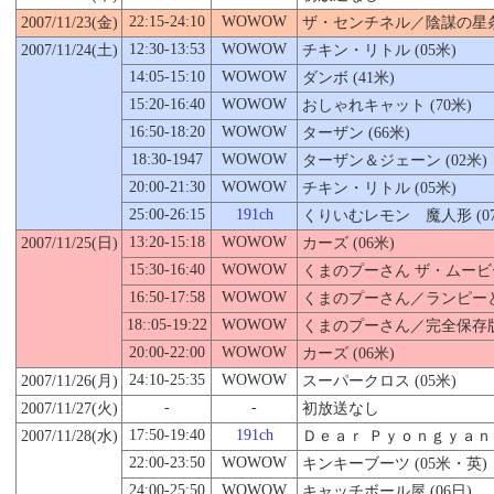
22:15-24:10
WOWOW
2007/11/23(金)
ザ・センチネル／陰謀の星条旗
12:30-13:53
WOWOW
2007/11/24(土)
チキン・リトル (05米)
14:05-15:10
WOWOW
ダンボ (41米)
15:20-16:40
WOWOW
おしゃれキャット (70米)
16:50-18:20
WOWOW
ターザン (66米)
18:30-1947
WOWOW
ターザン＆ジェーン (02米)
20:00-21:30
WOWOW
チキン・リトル (05米)
25:00-26:15
191ch
くりいむレモン 魔人形 (07
13:20-15:18
WOWOW
2007/11/
25
(日)
カーズ (06米)
15:30-16:40
WOWOW
くまのプーさん ザ・ムービー
16:50-17:58
WOWOW
くまのプーさん／ランピーとぶ
18::05-19:22
WOWOW
くまのプーさん／完全保存版
20:00-22:00
WOWOW
カーズ (06米)
24:10-25:35
WOWOW
2007/11/26(月)
スーパークロス (05米)
-
-
2007/11/27(火)
初放送なし
17:50-19:40
191ch
2007/11/28(水)
Ｄｅａｒ Ｐｙｏｎｇｙａｎｇ
22:00-23:50
WOWOW
キンキーブーツ (05米・英)
24:00-25:50
WOWOW
キャッチボール屋 (06日)