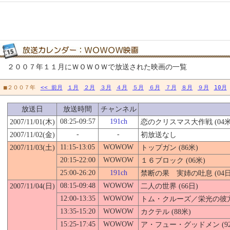
２００７年１１月にＷＯＷＯＷで放送された映画の一覧
■２００７年
<< 前月
１月
２月
３月
４月
５月
６月
７月
８月
９月
10月
放送日
放送時間
チャンネル
08:25-09:57
191ch
2007/11/01(木)
恋のクリスマス大作戦 (04米
-
-
2007/11/02(金)
初放送なし
11:15-13:05
WOWOW
2007/11/03(土)
トップガン (86米)
20:15-22:00
WOWOW
１６ブロック (06米)
25:00-26:20
191ch
禁断の果 実姉の吐息 (04日
08:15-09:48
WOWOW
2007/11/04(日)
二人の世界 (66日)
12:00-13:35
WOWOW
トム・クルーズ／栄光の彼方に
13:35-15:20
WOWOW
カクテル (88米)
15:25-17:45
WOWOW
ア・フュー・グッドメン (92