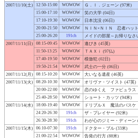
12:50-15:00
WOWOW
2007/11/
10
(土)
Ｇ．Ｉ．ジェーン (97米)
15:00-17:10
WOWOW
笑の大学 (04日)
17:10-19:30
WOWOW
日本沈没 (06日)
20:00-21:50
WOWOW
ＮＩＮ×ＮＩＮ 忍者ハットリ
25:00-26:20
191ch
メイドの部屋～お帰りなさいま
08:15-09:45
WOWOW
2007/11/11(日)
逢びき (45英)
11:50-13:25
WOWOW
ＴＡＸｉ (97仏)
17:40-19:50
WOWOW
模倣犯 (02日)
19:50-21:54
WOWOW
武士の一分 (06日)
08:15-10:20
WOWOW
2007/11/12(月)
大いなる遺産 (46英)
08:20-10:30
WOWOW
2007/11/13(火)
オリヴァ・ツイスト (47英)
20:00-22:00
WOWOW
恋のゆくえ ファビュラス・
25:40-28:50
WOWOW
ショート・カッツ (94米)
18:00-19:40
WOWOW
2007/11/14(水)
ドリブルＸ 魔法のバスケ・シ
24:20-26:30
191ch
ザ・プレイヤー (92米)
26:30-28:30
191ch
わが心のジミー・ディーン (
06:10-07:30
191ch
2007/11/
15
(木)
ドクター・ブル (33米)
21:00-22:54
WOWOW
告発の行方 (88米)