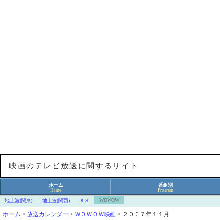
映画のテレビ放送に関するサイト
ホーム
番組別
Home
Program
WOWOW
地上波(関東)
地上波(関西)
ＢＳ
ホーム
>
放送カレンダー
>
ＷＯＷＯＷ映画
>
２００７年１１月