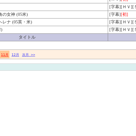
[字幕][ＨＶ]
女神 (05米)
[字幕]
[初]
ナ (05英・米)
[字幕][ＨＶ]
)
[字幕][ＨＶ]
タイトル
11月
12月
次月 >>