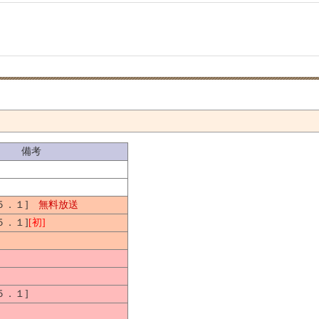
備考
[５．１]
無料放送
[５．１]
[初]
[５．１]