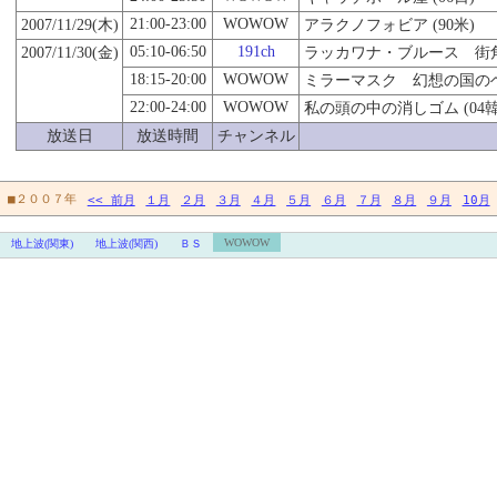
21:00-23:00
WOWOW
2007/11/29(木)
アラクノフォビア (90米)
05:10-06:50
191ch
2007/11/
30
(金)
ラッカワナ・ブルース 街角の
18:15-20:00
WOWOW
ミラーマスク 幻想の国のヘレ
22:00-24:00
WOWOW
私の頭の中の消しゴム (04韓
放送日
放送時間
チャンネル
■２００７年
<< 前月
１月
２月
３月
４月
５月
６月
７月
８月
９月
10月
WOWOW
地上波(関東)
地上波(関西)
ＢＳ