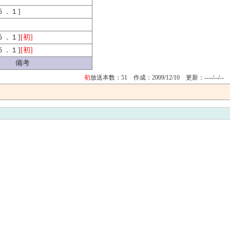
[５．１]
[５．１]
[初]
[５．１]
[初]
備考
初
放送本数：51 作成：2009/12/10
更新：----/--/--