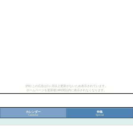
[PR] この広告は3ヶ月以上更新がないため表示されています。
ホームページを更新後24時間以内に表示されなくなります。
カレンダー
特集
Calendar
Special