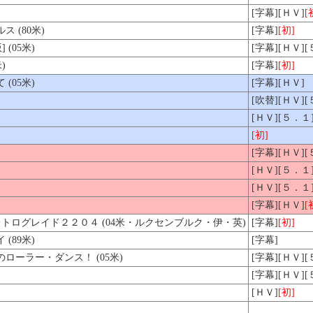
[字幕][ＨＶ]
[
 (80米)
[字幕]
[初]
(05米)
[字幕][ＨＶ]
)
[字幕]
[初]
(05米)
[字幕][ＨＶ]
[吹替][ＨＶ]
[ＨＶ][５．１
[初]
[字幕][ＨＶ]
[ＨＶ][５．１
[ＨＶ][５．１
[字幕][ＨＶ]
[
レトログレイド２２０４ (04米・ルクセンブルク・伊・英)
[字幕]
[初]
(89米)
[字幕]
ローラー・ダンス！ (05米)
[字幕][ＨＶ]
[字幕][ＨＶ]
[ＨＶ]
[初]