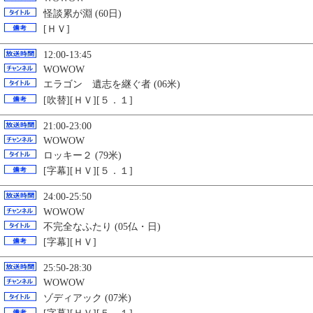
怪談累が淵 (60日)
[ＨＶ]
12:00-13:45
WOWOW
エラゴン 遺志を継ぐ者 (06米)
[吹替][ＨＶ][５．１]
21:00-23:00
WOWOW
ロッキー２ (79米)
[字幕][ＨＶ][５．１]
24:00-25:50
WOWOW
不完全なふたり (05仏・日)
[字幕][ＨＶ]
25:50-28:30
WOWOW
ゾディアック (07米)