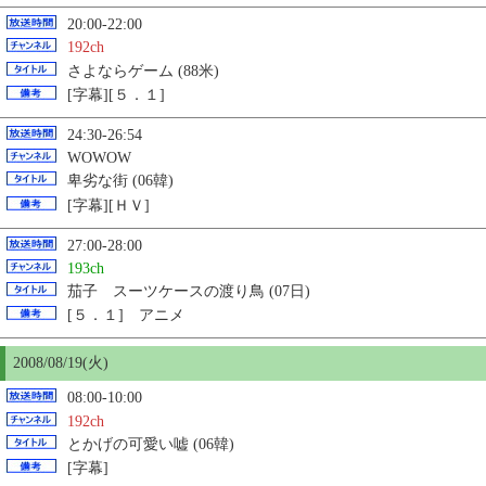
20:00-22:00
192ch
さよならゲーム (88米)
[字幕][５．１]
24:30-26:54
WOWOW
卑劣な街 (06韓)
[字幕][ＨＶ]
27:00-28:00
193ch
茄子 スーツケースの渡り鳥 (07日)
[５．１] アニメ
2008/08/19(火)
08:00-10:00
192ch
とかげの可愛い嘘 (06韓)
[字幕]