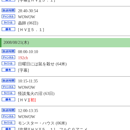
[字幕][ＨＶ][５．１]
28:40-30:54
WOWOW
蟲師 (06日)
[ＨＶ][５．１]
2008/08/21(木)
08:00-10:10
192ch
日曜日には鼠を殺せ (64米)
[字幕]
10:15-11:35
WOWOW
怪談鬼火の沼 (63日)
[ＨＶ]
[初]
12:00-13:35
WOWOW
モンスター・ハウス (06米)
[吹替][ＨＶ][５．１] フルＣＧアニメ