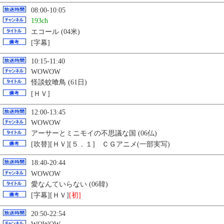
08:00-10:05
193ch
エコール (04米)
[字幕]
10:15-11:40
WOWOW
怪談蚊喰鳥 (61日)
[ＨＶ]
12:00-13:45
WOWOW
アーサーとミニモイの不思議な国 (06仏)
[吹替][ＨＶ][５．１] ＣＧアニメ(一部実写)
18:40-20:44
WOWOW
愛なんていらない (06韓)
[字幕][ＨＶ]
[初]
20:50-22:54