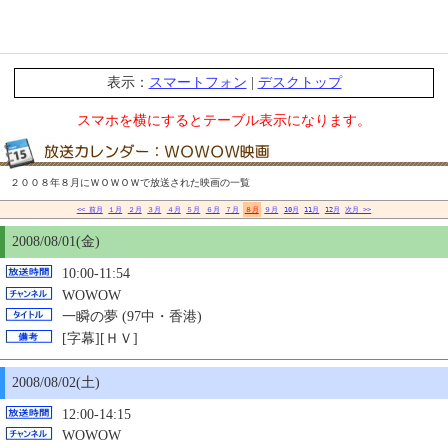
表示：
スマートフォン
|
デスクトップ
スマホを横にするとテーブル表示になります。
２００８年８月にＷＯＷＯＷで放送された映画の一覧
<< 前月
１月
２月
３月
４月
５月
６月
７月
８月
９月
10月
11月
12月
次月 >>
2008/08/01(金)
10:00-11:54
WOWOW
一瞬の夢 (97中・香港)
[字幕][ＨＶ]
2008/08/02(土)
12:00-14:15
WOWOW