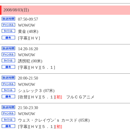
2008/08/03(日)
07:50-09:57
WOWOW
黄金 (48米)
[字幕][ＨＶ]
14:20-16:20
WOWOW
誘拐犯 (00米)
[字幕][ＨＶ][５．１]
20:00-21:50
WOWOW
シュレック３ (07米)
[吹替][ＨＶ][５．１]
[初]
フルＣＧアニメ
21:50-23:30
WOWOW
ウェス・クレイヴン’ｓ カースド (05米)
[字幕][ＨＶ][５．１]
[初]