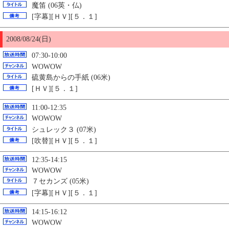
魔笛 (06英・仏)
[字幕][ＨＶ][５．１]
2008/08/24(日)
07:30-10:00
WOWOW
硫黄島からの手紙 (06米)
[ＨＶ][５．１]
11:00-12:35
WOWOW
シュレック３ (07米)
[吹替][ＨＶ][５．１]
12:35-14:15
WOWOW
７セカンズ (05米)
[字幕][ＨＶ][５．１]
14:15-16:12
WOWOW