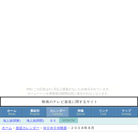
[PR] この広告は3ヶ月以上更新がないため表示されています。
ホームページを更新後24時間以内に表示されなくなります。
映画のテレビ放送に関するサイト
ホーム
番組別
カレンダー
特集
リンク
マップ
Home
Program
Calendar
Special
Link
Sitemap
WOWOW
地上波(関東)
地上波(関西)
ＢＳ
ホーム
>
放送カレンダー
>
ＷＯＷＯＷ映画
>
２００８年８月