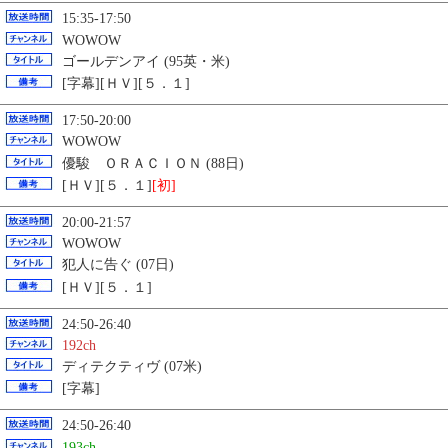
15:35-17:50
WOWOW
ゴールデンアイ (95英・米)
[字幕][ＨＶ][５．１]
17:50-20:00
WOWOW
優駿 ＯＲＡＣＩＯＮ (88日)
[ＨＶ][５．１]
[初]
20:00-21:57
WOWOW
犯人に告ぐ (07日)
[ＨＶ][５．１]
24:50-26:40
192ch
ディテクティヴ (07米)
[字幕]
24:50-26:40
193ch