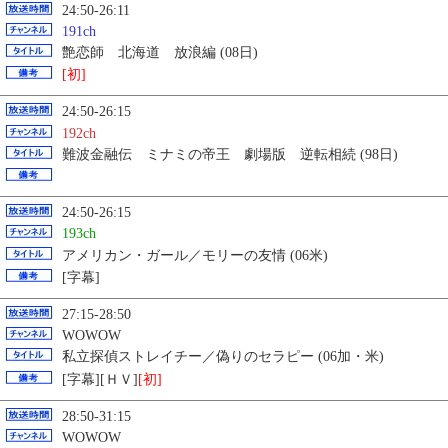
24:50-26:11
191ch
艶恋師 北海道 放浪編 (08日)
[初]
24:50-26:15
192ch
難波金融伝 ミナミの帝王 劇場版 逆転相続 (98日)
24:50-26:15
193ch
アメリカン・ガール／モリーの友情 (06米)
[字幕]
27:15-28:50
WOWOW
私立探偵ストレイチー／偽りのセラピー (06加・米)
[字幕][ＨＶ]
[初]
28:50-31:15
WOWOW