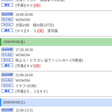
[字幕][ＨＶ]
[初]
24:00-26:00
WOWOW
夕凪の街 桜の国 (07日)
[ＨＶ][５．１]
[初]
実写版
2008/08/08(金)
17:20-18:50
WOWOW
吼えろ！ドラゴン 起て！ジャガー (70香港)
[字幕][ＨＶ]
[初]
22:00-24:00
WOWOW
イナフ (02米)
[字幕][５．１][ＨＶ]
2008/08/09(土)
12:00-13:55