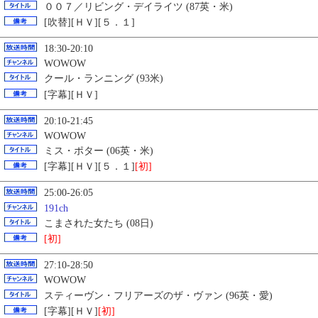
００７／リビング・デイライツ (87英・米)
[吹替][ＨＶ][５．１]
18:30-20:10
WOWOW
クール・ランニング (93米)
[字幕][ＨＶ]
20:10-21:45
WOWOW
ミス・ポター (06英・米)
[字幕][ＨＶ][５．１]
[初]
25:00-26:05
191ch
こまされた女たち (08日)
[初]
27:10-28:50
WOWOW
スティーヴン・フリアーズのザ・ヴァン (96英・愛)
[字幕][ＨＶ]
[初]