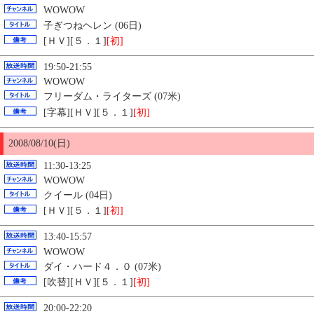
WOWOW
子ぎつねヘレン (06日)
[ＨＶ][５．１]
[初]
19:50-21:55
WOWOW
フリーダム・ライターズ (07米)
[字幕][ＨＶ][５．１]
[初]
2008/08/
10
(日)
11:30-13:25
WOWOW
クイール (04日)
[ＨＶ][５．１]
[初]
13:40-15:57
WOWOW
ダイ・ハード４．０ (07米)
[吹替][ＨＶ][５．１]
[初]
20:00-22:20