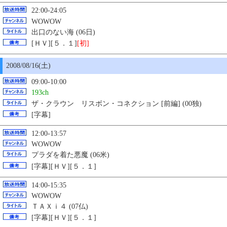
22:00-24:05
WOWOW
出口のない海 (06日)
[ＨＶ][５．１]
[初]
2008/08/16(土)
09:00-10:00
193ch
ザ・クラウン リスボン・コネクション [前編] (00独)
[字幕]
12:00-13:57
WOWOW
プラダを着た悪魔 (06米)
[字幕][ＨＶ][５．１]
14:00-15:35
WOWOW
ＴＡＸｉ４ (07仏)
[字幕][ＨＶ][５．１]