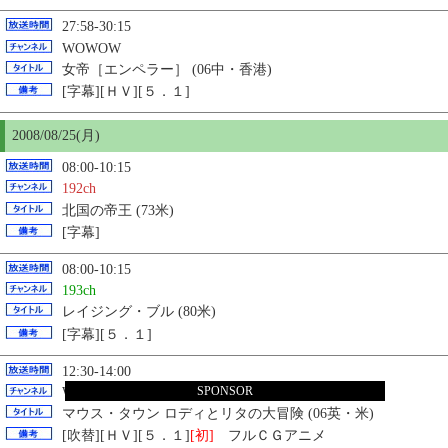
27:58-30:15
WOWOW
女帝［エンペラー］ (06中・香港)
[字幕][ＨＶ][５．１]
2008/08/
25
(月)
08:00-10:15
192ch
北国の帝王 (73米)
[字幕]
08:00-10:15
193ch
レイジング・ブル (80米)
[字幕][５．１]
12:30-14:00
SPONSOR
WOWOW
マウス・タウン ロディとリタの大冒険 (06英・米)
[吹替][ＨＶ][５．１]
[初]
フルＣＧアニメ