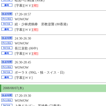
暗黒への転落 (49米)
[字幕][ＨＶ]
[初]
17:20-18:57
WOWOW
続・少林虎鶴拳 邪教逆襲 (80香港)
[字幕][ＨＶ]
[初]
24:30-26:30
WOWOW
長江哀歌 (06中)
[字幕][ＨＶ]
[初]
26:30-28:45
WOWOW
ポーラＸ (99仏・独・スイス・日)
[字幕][ＨＶ]
2008/08/07(木)
17:20-19:30
WOWOW
上海ドラゴン 英雄拳 (72香港)