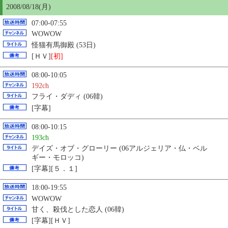
2008/08/18(月)
07:00-07:55
WOWOW
怪猫有馬御殿 (53日)
[ＨＶ]
[初]
08:00-10:05
192ch
フライ・ダディ (06韓)
[字幕]
08:00-10:15
193ch
デイズ・オブ・グローリー (06アルジェリア・仏・ベル
ギー・モロッコ)
[字幕][５．１]
18:00-19:55
WOWOW
甘く、殺伐とした恋人 (06韓)
[字幕][ＨＶ]