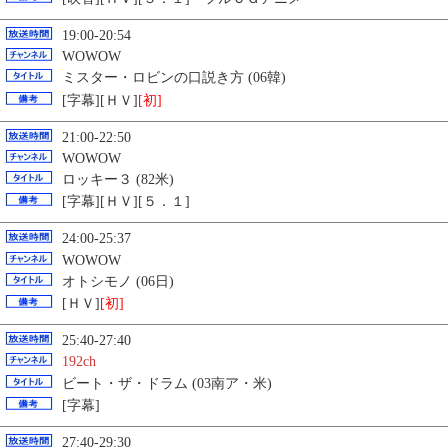
19:00-20:54
WOWOW
ミスター・ロビンの口説き方 (06韓)
[字幕][ＨＶ]
[初]
21:00-22:50
WOWOW
ロッキー３ (82米)
[字幕][ＨＶ][５．１]
24:00-25:37
WOWOW
オトシモノ (06日)
[ＨＶ]
[初]
25:40-27:40
192ch
ビート・ザ・ドラム (03南ア・米)
[字幕]
27:40-29:30