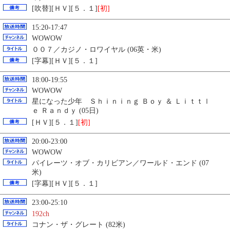
[吹替][ＨＶ][５．１]
[初]
15:20-17:47
WOWOW
００７／カジノ・ロワイヤル (06英・米)
[字幕][ＨＶ][５．１]
18:00-19:55
WOWOW
星になった少年 Ｓｈｉｎｉｎｇ Ｂｏｙ ＆ Ｌｉｔｔｌ
ｅ Ｒａｎｄｙ (05日)
[ＨＶ][５．１]
[初]
20:00-23:00
WOWOW
パイレーツ・オブ・カリビアン／ワールド・エンド (07
米)
[字幕][ＨＶ][５．１]
23:00-25:10
192ch
コナン・ザ・グレート (82米)