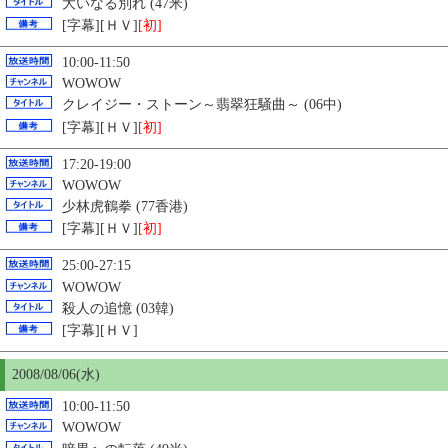
大いなる別れ (47米)
[字幕][ＨＶ]
[初]
10:00-11:50
WOWOW
クレイジー・ストーン～翡翠狂騒曲～ (06中)
[字幕][ＨＶ]
[初]
17:20-19:00
WOWOW
少林虎鶴拳 (77香港)
[字幕][ＨＶ]
[初]
25:00-27:15
WOWOW
殺人の追憶 (03韓)
[字幕][ＨＶ]
2008/08/06(水)
10:00-11:50
WOWOW