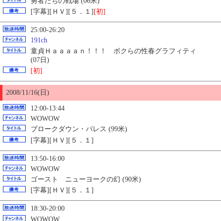
勇者たちの戦場 (06米)
[字幕][ＨＶ][５．１]
[初]
25:00-26:20
191ch
童貞Ｈａａａａｎ！！！ ボクらの性春グラフィティ
(07日)
[初]
2008/11/16(日)
12:00-13:44
WOWOW
ブロークダウン・パレス (99米)
[字幕][ＨＶ][５．１]
13:50-16:00
WOWOW
ゴースト ニューヨークの幻 (90米)
[字幕][ＨＶ][５．１]
18:30-20:00
WOWOW