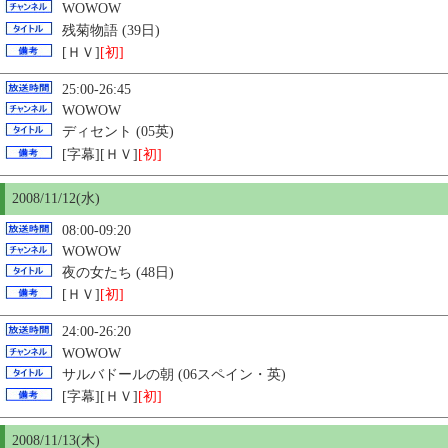
WOWOW
残菊物語 (39日)
[ＨＶ]
[初]
25:00-26:45
WOWOW
ディセント (05英)
[字幕][ＨＶ]
[初]
2008/11/12(水)
08:00-09:20
WOWOW
夜の女たち (48日)
[ＨＶ]
[初]
24:00-26:20
WOWOW
サルバドールの朝 (06スペイン・英)
[字幕][ＨＶ]
[初]
2008/11/13(木)