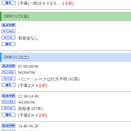
[字幕(一部)][ＨＶ][５．１]
[初]
2008/11/21(金)
-
-
初放送なし
2008/11/22(土)
07:00-09:00
WOWOW
バニー・レークは行方不明 (65英)
[字幕][ＨＶ]
[初]
12:30-14:40
WOWOW
容疑者 (87米)
[字幕][ＨＶ]
[初]
14:40-16:20