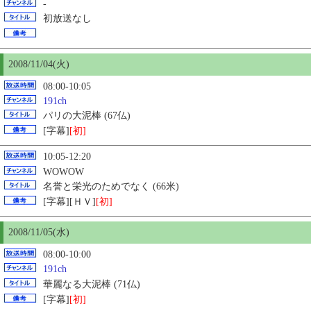
-
初放送なし
2008/11/04(火)
08:00-10:05
191ch
パリの大泥棒 (67仏)
[字幕]
[初]
10:05-12:20
WOWOW
名誉と栄光のためでなく (66米)
[字幕][ＨＶ]
[初]
2008/11/
05
(水)
08:00-10:00
191ch
華麗なる大泥棒 (71仏)
[字幕]
[初]