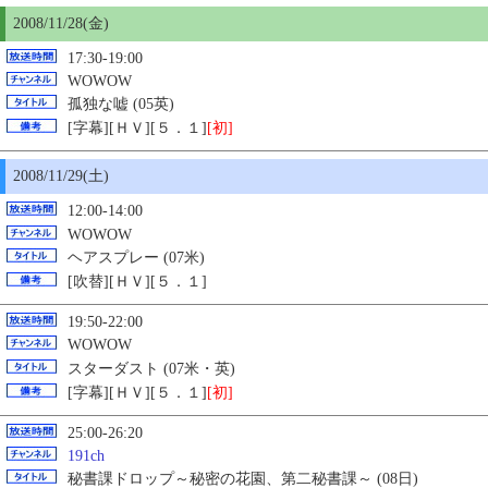
2008/11/28(金)
17:30-19:00
WOWOW
孤独な嘘 (05英)
[字幕][ＨＶ][５．１]
[初]
2008/11/29(土)
12:00-14:00
WOWOW
ヘアスプレー (07米)
[吹替][ＨＶ][５．１]
19:50-22:00
WOWOW
スターダスト (07米・英)
[字幕][ＨＶ][５．１]
[初]
25:00-26:20
191ch
秘書課ドロップ～秘密の花園、第二秘書課～ (08日)