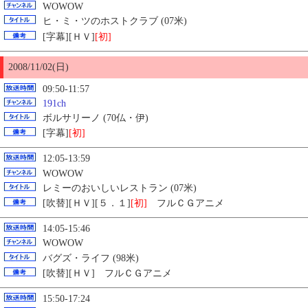
WOWOW
ヒ・ミ・ツのホストクラブ (07米)
[字幕][ＨＶ]
[初]
2008/11/02(日)
09:50-11:57
191ch
ボルサリーノ (70仏・伊)
[字幕]
[初]
12:05-13:59
WOWOW
レミーのおいしいレストラン (07米)
[吹替][ＨＶ][５．１]
[初]
フルＣＧアニメ
14:05-15:46
WOWOW
バグズ・ライフ (98米)
[吹替][ＨＶ] フルＣＧアニメ
15:50-17:24