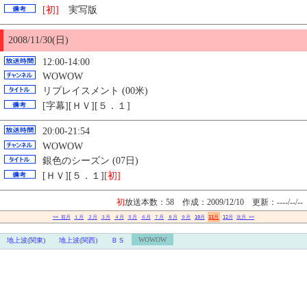
[初]
実写版
2008/11/
30
(日)
12:00-14:00
WOWOW
リプレイスメント (00米)
[字幕][ＨＶ][５．１]
20:00-21:54
WOWOW
銀色のシーズン (07日)
[ＨＶ][５．１]
[初]
初
放送本数：58 作成：2009/12/10
更新：----/--/--
<< 前月
１月
２月
３月
４月
５月
６月
７月
８月
９月
10月
11月
12月
次月 >>
WOWOW
地上波(関東)
地上波(関西)
ＢＳ