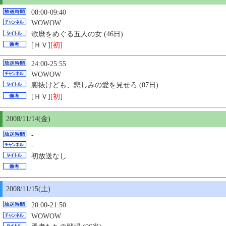
08:00-09:40
WOWOW
歌麿をめぐる五人の女 (46日)
[ＨＶ]
[初]
24:00-25:55
WOWOW
腑抜けども、悲しみの愛を見せろ (07日)
[ＨＶ]
[初]
2008/11/14(金)
-
-
初放送なし
2008/11/
15
(土)
20:00-21:50
WOWOW