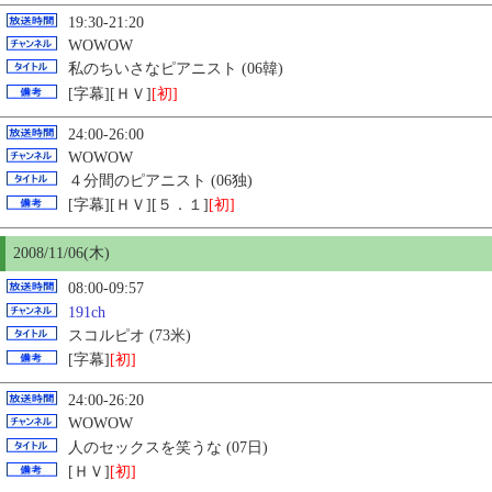
19:30-21:20
WOWOW
私のちいさなピアニスト (06韓)
[字幕][ＨＶ]
[初]
24:00-26:00
WOWOW
４分間のピアニスト (06独)
[字幕][ＨＶ][５．１]
[初]
2008/11/06(木)
08:00-09:57
191ch
スコルピオ (73米)
[字幕]
[初]
24:00-26:20
WOWOW
人のセックスを笑うな (07日)
[ＨＶ]
[初]