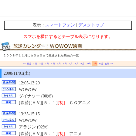
表示：
スマートフォン
|
デスクトップ
スマホを横にするとテーブル表示になります。
２００８年１１月にＷＯＷＯＷで放送された映画の一覧
<< 前月
１月
２月
３月
４月
５月
６月
７月
８月
９月
10月
11月
12月
次月 >>
2008/11/01(土)
12:05-13:29
WOWOW
ダイナソー (00米)
[吹替][ＨＶ][５．１]
[初]
ＣＧアニメ
13:35-15:15
WOWOW
アラジン (92米)
[吹替][ＨＶ][５．１]
[初]
アニメ