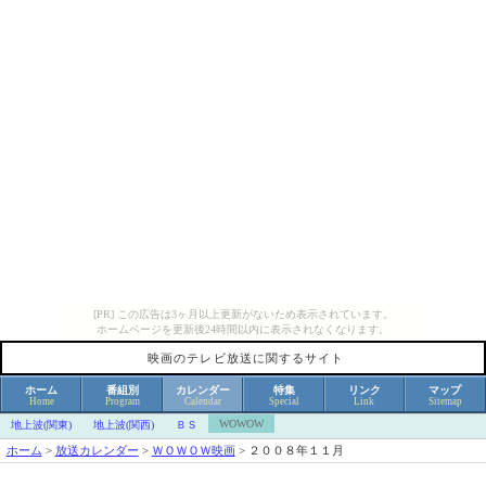
[PR] この広告は3ヶ月以上更新がないため表示されています。
ホームページを更新後24時間以内に表示されなくなります。
映画のテレビ放送に関するサイト
ホーム
番組別
カレンダー
特集
リンク
マップ
Home
Program
Calendar
Special
Link
Sitemap
WOWOW
地上波(関東)
地上波(関西)
ＢＳ
ホーム
>
放送カレンダー
>
ＷＯＷＯＷ映画
>
２００８年１１月