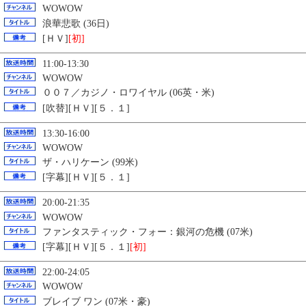
WOWOW
浪華悲歌 (36日)
[ＨＶ]
[初]
11:00-13:30
WOWOW
００７／カジノ・ロワイヤル (06英・米)
[吹替][ＨＶ][５．１]
13:30-16:00
WOWOW
ザ・ハリケーン (99米)
[字幕][ＨＶ][５．１]
20:00-21:35
WOWOW
ファンタスティック・フォー：銀河の危機 (07米)
[字幕][ＨＶ][５．１]
[初]
22:00-24:05
WOWOW
ブレイブ ワン (07米・豪)