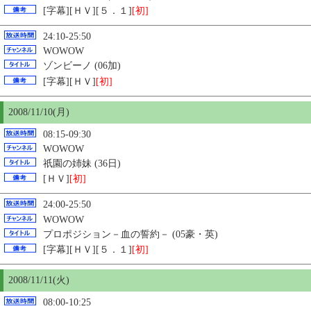
[字幕][ＨＶ][５．１]
[初]
24:10-25:50
WOWOW
ゾンビーノ (06加)
[字幕][ＨＶ]
[初]
2008/11/
10
(月)
08:15-09:30
WOWOW
祇園の姉妹 (36日)
[ＨＶ]
[初]
24:00-25:50
WOWOW
プロポジション－血の誓約－ (05豪・英)
[字幕][ＨＶ][５．１]
[初]
2008/11/11(火)
08:00-10:25