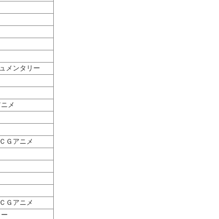
キュメンタリー
アニメ
ルＣＧアニメ
ルＣＧアニメ
ー