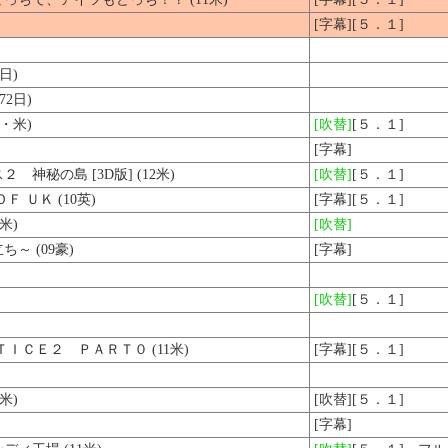
[字幕][５．１]
日)
2日)
・米)
[吹替]
[５．１]
[字幕]
神秘の島 [3D版] (12米)
[吹替]
[５．１]
 ＵＫ (10英)
[字幕][５．１]
米)
[吹替]
～ (09豪)
[字幕]
[吹替]
[５．１]
ＩＣＥ２ ＰＡＲＴ０ (11米)
[字幕][５．１]
米)
[吹替][５．１]
[字幕]