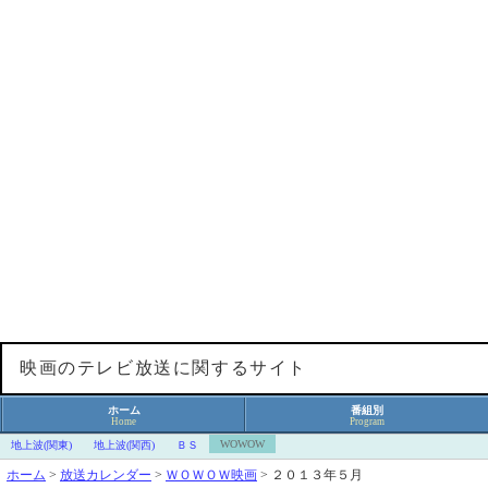
映画のテレビ放送に関するサイト
ホーム
番組別
Home
Program
WOWOW
地上波(関東)
地上波(関西)
ＢＳ
ホーム
>
放送カレンダー
>
ＷＯＷＯＷ映画
>
２０１３年５月