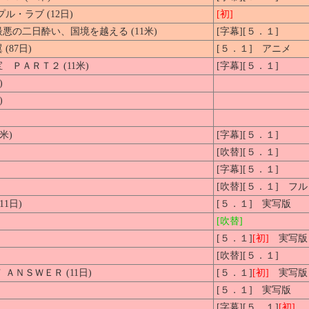
・ラブ (12日)
[初]
の二日酔い、国境を越える (11米)
[字幕][５．１]
87日)
[５．１] アニメ
ＰＡＲＴ２ (11米)
[字幕][５．１]
)
)
米)
[字幕][５．１]
[吹替][５．１]
[字幕][５．１]
[吹替][５．１] フ
1日)
[５．１] 実写版
[吹替]
[５．１]
[初]
実写版
[吹替][５．１]
ＡＮＳＷＥＲ (11日)
[５．１]
[初]
実写版
[５．１] 実写版
[字幕][５．１]
[初]