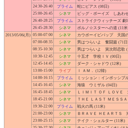
24:30-26:40
プライム
蛇にピアス (08日)
25:00-26:45
シネマ
ビッグ・ボーイズ しあわせの
26:40-28:25
プライム
ストライクウィッチーズ 劇場版
26:45-28:30
シネマ
ポルノ☆スターへの道 (11米
05:00-07:00
2013/05/06(月)
シネマ
カウボーイビバップ 天国の扉 
07:00-08:35
シネマ
男はつらいよ 奮闘篇 (71日
08:35-10:30
シネマ
男はつらいよ 寅次郎恋歌 (7
10:30-12:45
シネマ
十五才 学校ＩＶ (00日)
12:45-14:45
シネマ
ダーク・シャドウ (12米)
13:00-15:00
ライブ
Ｉ ＡＭ． (12韓)
14:00-16:15
プライム
ミッション：インポッシブル／
14:45-16:45
シネマ
海猿 ウミザル (04日)
16:45-18:45
シネマ
ＬＩＭＩＴ ＯＦ ＬＯＶＥ 海
18:45-21:00
シネマ
ＴＨＥ ＬＡＳＴ ＭＥＳＳＡＧ
19:30-22:00
プライム
戦火の馬 (11米)
21:00-23:00
シネマ
ＢＲＡＶＥ ＨＥＡＲＴＳ 海猿
23:00-25:15
シネマ
テイク・シェルター (11米)
25:30-27:30
シネマ
チェンジ・アップ／オレはどっ