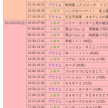
25:35-26:55
プライム
映画版 ふたりエッチ トリプル
26:45-28:30
シネマ
ハングオーバー！！ 史上最悪
27:10-29:15
プライム
王立宇宙軍 オネアミスの翼 (
04:45-07:00
2013/05/
05
(日)
シネマ
ハリー・ポッターと死の秘宝 
07:00-08:45
シネマ
男はつらいよ 望郷篇 (70日
08:45-10:30
シネマ
男はつらいよ 純情篇 (71日
10:30-12:45
シネマ
学校ＩＩＩ (98日)
12:45-14:30
シネマ
ミッション：８ミニッツ (11
14:00-16:10
プライム
Ｍ：ｉ：ＩＩＩ (06米)
14:30-16:40
シネマ
リアル・スティール (11米)
16:10-18:10
プライム
カーズ (06米)
16:40-18:45
シネマ
ツレがうつになりまして。 (1
18:10-19:50
プライム
パッション・プレイ (10米)
18:45-21:00
シネマ
ＧＡＮＴＺ (11日)
19:50-22:15
プライム
ジョン・カーター (12米)
21:00-23:30
シネマ
ＧＡＮＴＺ ＰＥＲＦＥＣＴ 
22:15-24:30
プライム
ヘルタースケルター (12日)
23:30-25:00
シネマ
ピンチ・シッター (11米)