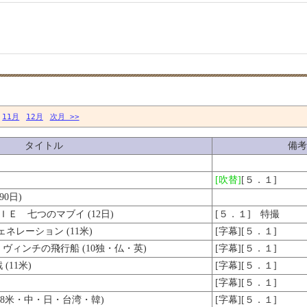
11月
12月
次月 >>
タイトル
備考
[吹替]
[５．１]
0日)
Ｅ 七つのマブイ (12日)
[５．１] 特撮
ネレーション (11米)
[字幕][５．１]
ィンチの飛行船 (10独・仏・英)
[字幕][５．１]
11米)
[字幕][５．１]
[字幕][５．１]
08米・中・日・台湾・韓)
[字幕][５．１]