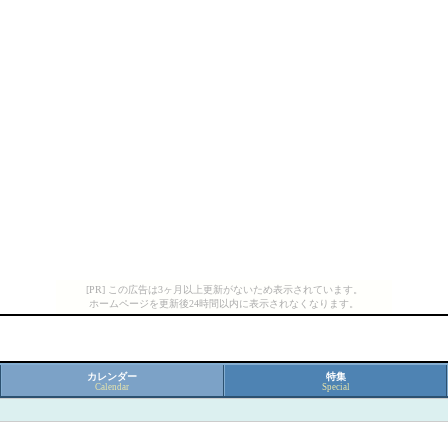
[PR] この広告は3ヶ月以上更新がないため表示されています。
ホームページを更新後24時間以内に表示されなくなります。
カレンダー
特集
Calendar
Special