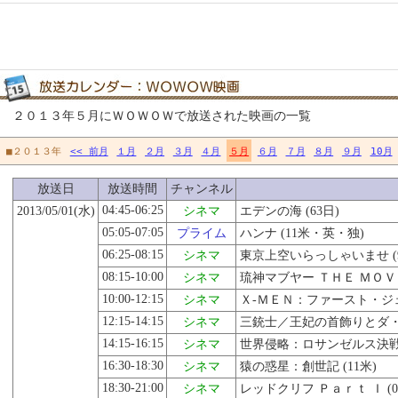
２０１３年５月にＷＯＷＯＷで放送された映画の一覧
■２０１３年
<< 前月
１月
２月
３月
４月
５月
６月
７月
８月
９月
10月
放送日
放送時間
チャンネル
04:45-06:25
2013/05/01(水)
シネマ
エデンの海 (63日)
05:05-07:05
プライム
ハンナ (11米・英・独)
06:25-08:15
シネマ
東京上空いらっしゃいませ (9
08:15-10:00
シネマ
琉神マブヤー ＴＨＥ ＭＯＶＩ
10:00-12:15
シネマ
Ｘ‐ＭＥＮ：ファースト・ジェ
12:15-14:15
シネマ
三銃士／王妃の首飾りとダ・ヴ
14:15-16:15
シネマ
世界侵略：ロサンゼルス決戦 (
16:30-18:30
シネマ
猿の惑星：創世記
(11米)
18:30-21:00
シネマ
レッドクリフ Ｐａｒｔ Ｉ (