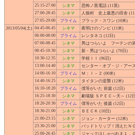
25:15-27:00
シネマ
恐怖ノ黒電話 (11英)
27:00-28:45
シネマ
人狼村 史上最悪の田舎 (11
27:05-29:00
プライム
ブラック・スワン (10米)
04:45-06:45
2013/05/04(土)
シネマ
夜明けのゾンビ (11米)
06:00-08:00
プライム
レンタネコ (12日)
07:00-08:45
シネマ
男はつらいよ フーテンの寅 (
08:45-10:30
シネマ
新・男はつらいよ (70日)
10:30-12:35
シネマ
学校ＩＩ (96日)
13:00-14:40
シネマ
センター・オブ・ジ・アース２
14:00-16:10
プライム
Ｍ：Ｉ－２ (00米)
14:40-16:25
シネマ
タイタンの逆襲 (12米)
16:10-18:20
プライム
僕等がいた 前篇 (12日)
16:25-18:30
シネマ
劇場版 ＳＰＥＣ～天～ (12日
18:20-20:30
プライム
僕等がいた 後篇 (12日)
18:30-21:00
シネマ
ＢＥＣＫ (10日)
21:00-23:15
シネマ
ジョン・カーター (12米)
23:30-25:00
シネマ
バッドトリップ！消えたＮＯ
25:00-26:45
シネマ
ジャックはしゃべれま１，００