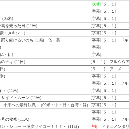
[吹替]
[５．１]
[字幕][５．１]
05米)
[字幕][５．１]
を売った日 (11米)
[字幕][５．１]
・豪・メキシコ)
[字幕][５．１]
り続けるいのち (11独・仏・英)
[字幕][５．１] ド
)
[字幕]
仏・伊)
[字幕]
ナキ (11日)
[５．１] フルＣＧ
日)
[５．１] アニメ
米)
[字幕][５．１]
[字幕][５．１] フ
 (11米)
[字幕][５．１]
イド・ムーン (11米)
[字幕][５．１]
－未来への最終決戦－ (09米・中・日・台湾・韓)
[字幕][５．１]
[字幕][５．１]
の秘密 (11米)
[字幕][５．１] フ
・ショー ～感度サイコー！！！～ (11日)
[初]
ドキュメンタリ