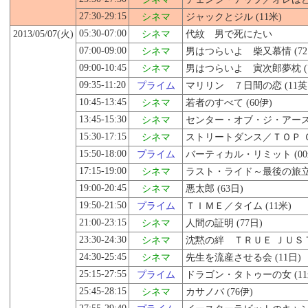
27:30-29:15
シネマ
ジャックとジル (11米)
05:30-07:00
2013/05/07(火)
シネマ
代紋 男で死にたい
07:00-09:00
シネマ
男はつらいよ 柴又慕情 (72
09:00-10:45
シネマ
男はつらいよ 寅次郎夢枕 (7
09:35-11:20
プライム
マリリン ７日間の恋 (11英
10:45-13:45
シネマ
若者のすべて (60伊)
13:45-15:30
シネマ
センター・オブ・ジ・アース２ 
15:30-17:15
シネマ
ストリートダンス／ＴＯＰ ＯＦ
15:50-18:00
プライム
バーティカル・リミット (00
17:15-19:00
シネマ
ラスト・ライド～最後の旅立ち
19:00-20:45
シネマ
悪太郎 (63日)
19:50-21:50
プライム
ＴＩＭＥ／タイム (11米)
21:00-23:15
シネマ
人間の証明 (77日)
23:30-24:30
シネマ
沈黙の絆 ＴＲＵＥ ＪＵＳＴ
24:30-25:45
シネマ
先生を流産させる会 (11日)
25:15-27:55
プライム
ドラゴン・タトゥーの女 (11
25:45-28:15
シネマ
カサノバ (76伊)