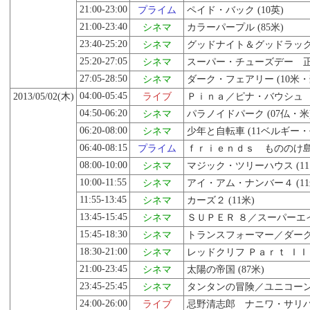
21:00-23:00
プライム
ペイド・バック (10英)
21:00-23:40
シネマ
カラーパープル (85米)
23:40-25:20
シネマ
グッドナイト＆グッドラック (
25:20-27:05
シネマ
スーパー・チューズデー 正義
27:05-28:50
シネマ
ダーク・フェアリー (10米
04:00-05:45
2013/05/02(木)
ライブ
Ｐｉｎａ／ピナ・バウシュ 踊
04:50-06:20
シネマ
パラノイドパーク (07仏・米
06:20-08:00
シネマ
少年と自転車 (11ベルギー・
06:40-08:15
プライム
ｆｒｉｅｎｄｓ もののけ島の
08:00-10:00
シネマ
マジック・ツリーハウス (11
10:00-11:55
シネマ
アイ・アム・ナンバー４ (11
11:55-13:45
シネマ
カーズ２ (11米)
13:45-15:45
シネマ
ＳＵＰＥＲ ８／スーパーエイト
15:45-18:30
シネマ
トランスフォーマー／ダークサ
18:30-21:00
シネマ
レッドクリフ Ｐａｒｔ ＩＩ
21:00-23:45
シネマ
太陽の帝国 (87米)
23:45-25:45
シネマ
タンタンの冒険／ユニコーン号
24:00-26:00
ライブ
忌野清志郎 ナニワ・サリバン