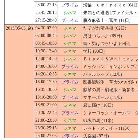
25:00-27:15
プライム
海猫 ｕｍｉｎｅｋｏ (04日
25:45-28:15
シネマ
未知との遭遇 [ファイナル・カ
27:15-28:40
プライム
脱衣麻雀士・冨美 (11日)
04:30-07:00
2013/05/03(金)
シネマ
たそがれ清兵衛 (02日)
07:00-08:45
シネマ
男はつらいよ (69日)
08:45-10:30
シネマ
続・男はつらいよ (69日)
10:30-12:40
シネマ
学校 (93日)
12:40-14:20
シネマ
Ｂｌａｃｋ＆Ｗｈｉｔｅ／ブラ
14:00-16:00
プライム
ミッション：インポッシブル (
14:20-16:35
シネマ
バトルシップ (12米)
16:00-17:50
プライム
図書館戦争 革命のつばさ (1
16:35-18:50
シネマ
麒麟の翼～劇場版・新参者～ (
18:10-20:30
プライム
マネーボール (11米)
18:50-21:00
シネマ
君に届け (10日)
20:30-22:45
プライム
シャーロック・ホームズ シャ
21:00-23:30
シネマ
戦火の馬 (11米)
23:30-25:15
シネマ
レッド・ステイト (11米)
25:00-27:05
プライム
失楽園 (97日)