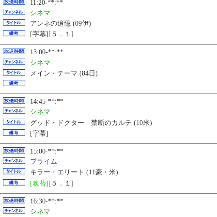
11:20-**:**
シネマ
アンネの追憶 (09伊)
[字幕][５．１]
13:00-**:**
シネマ
メイン・テーマ (84日)
14:45-**:**
シネマ
グッド・ドクター 禁断のカルテ (10米)
[字幕]
15:00-**:**
プライム
キラー・エリート (11豪・米)
[吹替]
[５．１]
16:30-**:**
シネマ