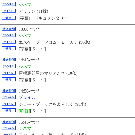
シネマ
アリラン (11韓)
[字幕] ドキュメンタリー
13:00-**:**
シネマ
エスケープ・フロム・Ｌ．Ａ． (96米)
[字幕][５．１]
14:45-**:**
シネマ
屋根裏部屋のマリアたち (10仏)
[字幕][５．１]
14:50-**:**
プライム
ジョー・ブラックをよろしく (98米)
[吹替]
[５．１]
16:45-**:**
シネマ