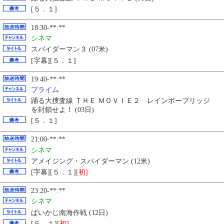
[５．１]
18:30-**:**
シネマ
スパイダーマン３ (07米)
[字幕][５．１]
19:40-**:**
プライム
踊る大捜査線 ＴＨＥ ＭＯＶＩＥ２ レインボーブリッジ
を封鎖せよ！ (03日)
[５．１]
21:00-**:**
シネマ
アメイジング・スパイダーマン (12米)
[字幕][５．１]
[初]
23:20-**:**
シネマ
ぱいかじ南海作戦 (12日)
[５．１]
[初]