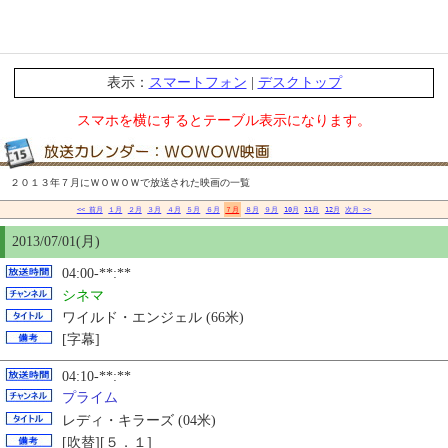
表示：
スマートフォン
|
デスクトップ
スマホを横にするとテーブル表示になります。
２０１３年７月にＷＯＷＯＷで放送された映画の一覧
<< 前月
１月
２月
３月
４月
５月
６月
７月
８月
９月
10月
11月
12月
次月 >>
2013/07/01(月)
04:00-**:**
シネマ
ワイルド・エンジェル (66米)
[字幕]
04:10-**:**
プライム
レディ・キラーズ (04米)
[吹替][５．１]