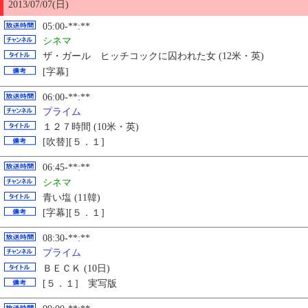
2013/07/07(日)
05:00-**:**
シネマ
ザ・ガール ヒッチコックに囚われた女 (12米・英)
[字幕]
06:00-**:**
プライム
１２７時間 (10米・英)
[吹替][５．１]
06:45-**:**
シネマ
青い塩 (11韓)
[字幕][５．１]
08:30-**:**
プライム
ＢＥＣＫ (10日)
[５．１] 実写版