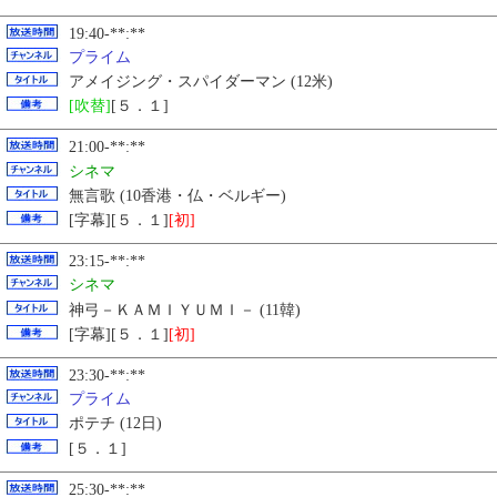
19:40-**:**
プライム
アメイジング・スパイダーマン (12米)
[吹替]
[５．１]
21:00-**:**
シネマ
無言歌 (10香港・仏・ベルギー)
[字幕][５．１]
[初]
23:15-**:**
シネマ
神弓－ＫＡＭＩＹＵＭＩ－ (11韓)
[字幕][５．１]
[初]
23:30-**:**
プライム
ポテチ (12日)
[５．１]
25:30-**:**