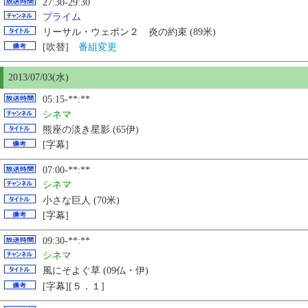
27:30-29:30
プライム
リーサル・ウェポン２ 炎の約束 (89米)
[吹替]
番組変更
2013/07/03(水)
05:15-**:**
シネマ
熊座の淡き星影 (65伊)
[字幕]
07:00-**:**
シネマ
小さな巨人 (70米)
[字幕]
09:30-**:**
シネマ
風にそよぐ草 (09仏・伊)
[字幕][５．１]