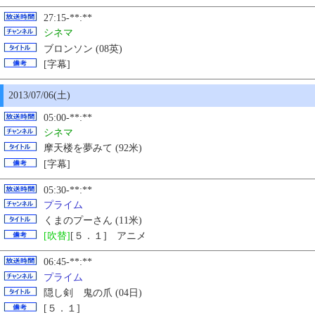
27:15-**:**
シネマ
ブロンソン (08英)
[字幕]
2013/07/06(土)
05:00-**:**
シネマ
摩天楼を夢みて (92米)
[字幕]
05:30-**:**
プライム
くまのプーさん (11米)
[吹替]
[５．１] アニメ
06:45-**:**
プライム
隠し剣 鬼の爪 (04日)
[５．１]