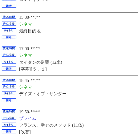
15:00-**:**
シネマ
最終目的地
17:00-**:**
シネマ
タイタンの逆襲 (12米)
[字幕][５．１]
18:45-**:**
シネマ
デイズ・オブ・サンダー
19:50-**:**
プライム
フランス、幸せのメソッド (11仏)
[吹替]