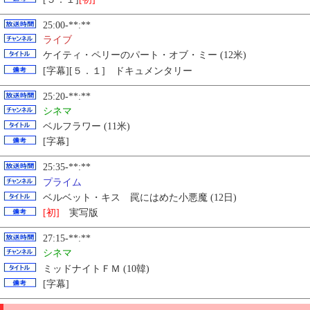
25:00-**:**
ライブ
ケイティ・ペリーのパート・オブ・ミー (12米)
[字幕][５．１] ドキュメンタリー
25:20-**:**
シネマ
ベルフラワー (11米)
[字幕]
25:35-**:**
プライム
ベルベット・キス 罠にはめた小悪魔 (12日)
[初]
実写版
27:15-**:**
シネマ
ミッドナイトＦＭ (10韓)
[字幕]