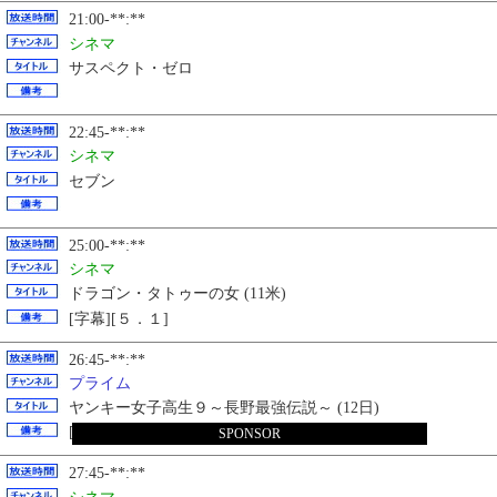
21:00-**:**
シネマ
サスペクト・ゼロ
22:45-**:**
シネマ
セブン
25:00-**:**
シネマ
ドラゴン・タトゥーの女 (11米)
[字幕][５．１]
26:45-**:**
プライム
ヤンキー女子高生９～長野最強伝説～ (12日)
[５．１]
SPONSOR
27:45-**:**