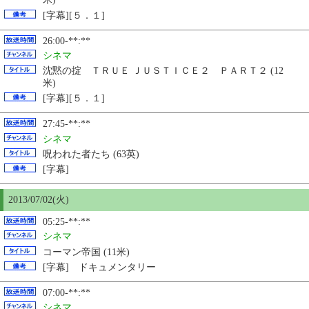
[字幕][５．１]
26:00-**:**
シネマ
沈黙の掟 ＴＲＵＥ ＪＵＳＴＩＣＥ２ ＰＡＲＴ２ (12
米)
[字幕][５．１]
27:45-**:**
シネマ
呪われた者たち (63英)
[字幕]
2013/07/02(火)
05:25-**:**
シネマ
コーマン帝国 (11米)
[字幕] ドキュメンタリー
07:00-**:**
シネマ