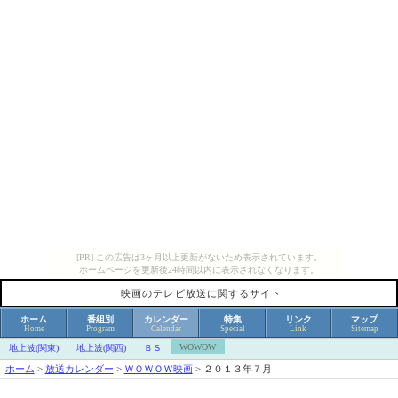
[PR] この広告は3ヶ月以上更新がないため表示されています。
ホームページを更新後24時間以内に表示されなくなります。
映画のテレビ放送に関するサイト
ホーム
番組別
カレンダー
特集
リンク
マップ
Home
Program
Calendar
Special
Link
Sitemap
WOWOW
地上波(関東)
地上波(関西)
ＢＳ
ホーム
>
放送カレンダー
>
ＷＯＷＯＷ映画
>
２０１３年７月