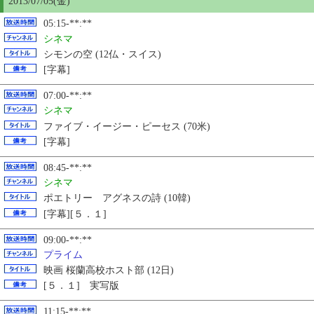
2013/07/
05
(金)
05:15-**:**
シネマ
シモンの空 (12仏・スイス)
[字幕]
07:00-**:**
シネマ
ファイブ・イージー・ピーセス (70米)
[字幕]
08:45-**:**
シネマ
ポエトリー アグネスの詩 (10韓)
[字幕][５．１]
09:00-**:**
プライム
映画 桜蘭高校ホスト部 (12日)
[５．１] 実写版
11:15-**:**