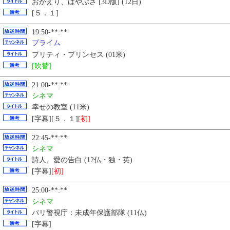
おかえり、はやぶさ [3D版] (12日)
[５．１]
19:50-**:**
プライム
プリティ・プリンセス (01米)
[吹替]
21:00-**:**
シネマ
幸せの教室 (11米)
[字幕][５．１]
[初]
22:45-**:**
シネマ
詩人、愛の告白 (12仏・独・英)
[字幕]
[初]
25:00-**:**
シネマ
パリ警視庁：未成年保護部隊 (11仏)
[字幕]