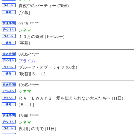
真夜中のパーティー (70米)
[字幕]
09:15-**:**
シネマ
１０月の奇跡 (10ペルー)
[字幕]
09:35-**:**
プライム
プルーフ・オブ・ライフ (00米)
[吹替][５．１]
10:45-**:**
シネマ
ＲＡＩＬＷＡＹＳ 愛を伝えられない大人たちへ (11日)
[５．１]
13:00-**:**
シネマ
夜明けの街で (11日)