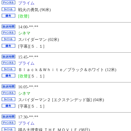
プライム
戦火の勇気 (96米)
[吹替]
14:00-**:**
シネマ
スパイダーマン (02米)
[字幕][５．１]
15:45-**:**
プライム
Ｂｌａｃｋ＆Ｗｈｉｔｅ／ブラック＆ホワイト (12米)
[吹替]
[５．１]
16:05-**:**
シネマ
スパイダーマン２ [エクステンデッド版] (04米)
[字幕][５．１]
17:30-**:**
プライム
踊る大捜査線 ＴＨＥ ＭＯＶＩＥ (98日)