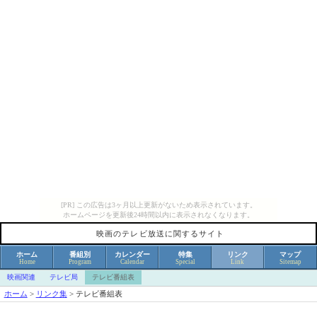
[PR] この広告は3ヶ月以上更新がないため表示されています。
ホームページを更新後24時間以内に表示されなくなります。
映画のテレビ放送に関するサイト
ホーム
番組別
カレンダー
特集
リンク
マップ
Home
Program
Calendar
Special
Link
Sitemap
映画関連
テレビ局
テレビ番組表
ホーム
>
リンク集
>
テレビ番組表