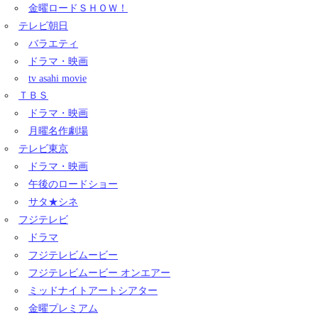
金曜ロードＳＨＯＷ！
テレビ朝日
バラエティ
ドラマ・映画
tv asahi movie
ＴＢＳ
ドラマ・映画
月曜名作劇場
テレビ東京
ドラマ・映画
午後のロードショー
サタ★シネ
フジテレビ
ドラマ
フジテレビムービー
フジテレビムービー オンエアー
ミッドナイトアートシアター
金曜プレミアム