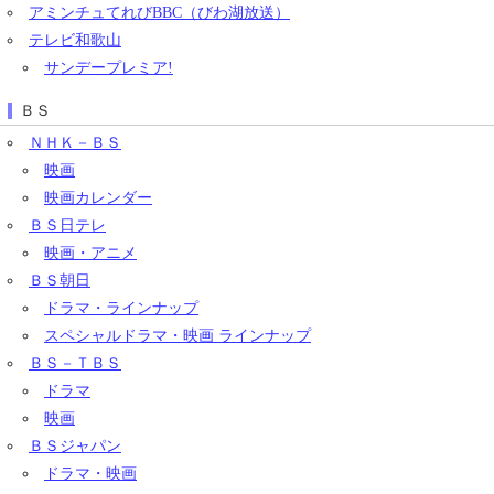
アミンチュてれびBBC（びわ湖放送）
テレビ和歌山
サンデープレミア!
ＢＳ
ＮＨＫ－ＢＳ
映画
映画カレンダー
ＢＳ日テレ
映画・アニメ
ＢＳ朝日
ドラマ・ラインナップ
スペシャルドラマ・映画 ラインナップ
ＢＳ－ＴＢＳ
ドラマ
映画
ＢＳジャパン
ドラマ・映画