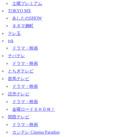
土曜プレミアム
TOKYO MX
あしたのSHOW
キネマ麹町
テレ玉
tvk
ドラマ・映画
チバテレ
ドラマ・映画
とちぎテレビ
群馬テレビ
ドラマ・映画
読売テレビ
ドラマ・映画
金曜ロードＳＨＯＷ！
関西テレビ
ドラマ・映画
カンテレ Cinema Paradiso