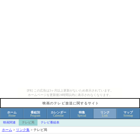
[PR] この広告は3ヶ月以上更新がないため表示されています。
ホームページを更新後24時間以内に表示されなくなります。
映画のテレビ放送に関するサイト
ホーム
番組別
カレンダー
特集
リンク
マップ
Home
Program
Calendar
Special
Link
Sitemap
映画関連
テレビ局
テレビ番組表
ホーム
>
リンク集
>
テレビ局