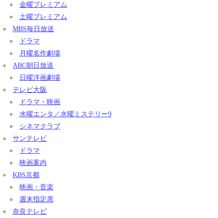
金曜プレミアム
土曜プレミアム
MBS毎日放送
ドラマ
月曜名作劇場
ABC朝日放送
日曜洋画劇場
テレビ大阪
ドラマ・映画
水曜エンタ／水曜ミステリー9
シネマクラブ
サンテレビ
ドラマ
映画案内
KBS京都
映画・音楽
週末指定席
奈良テレビ