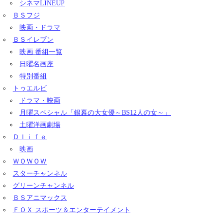
シネマLINEUP
ＢＳフジ
映画・ドラマ
ＢＳイレブン
映画 番組一覧
日曜名画座
特別番組
トゥエルビ
ドラマ・映画
月曜スペシャル「銀幕の大女優～BS12人の女～」
土曜洋画劇場
Ｄｌｉｆｅ
映画
ＷＯＷＯＷ
スターチャンネル
グリーンチャンネル
ＢＳアニマックス
ＦＯＸ スポーツ＆エンターテイメント