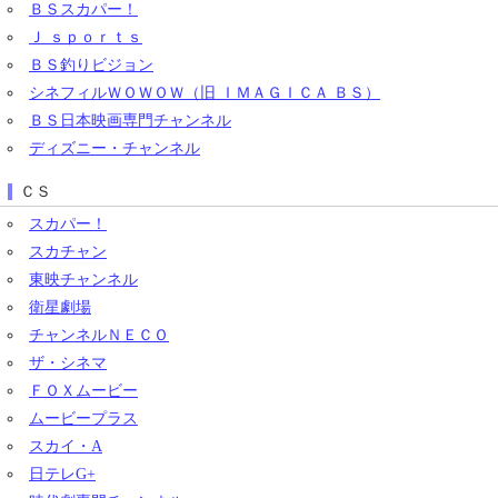
ＢＳスカパー！
Ｊ ｓｐｏｒｔｓ
ＢＳ釣りビジョン
シネフィルＷＯＷＯＷ（旧 ＩＭＡＧＩＣＡ ＢＳ）
ＢＳ日本映画専門チャンネル
ディズニー・チャンネル
ＣＳ
スカパー！
スカチャン
東映チャンネル
衛星劇場
チャンネルＮＥＣＯ
ザ・シネマ
ＦＯＸムービー
ムービープラス
スカイ・A
日テレG+