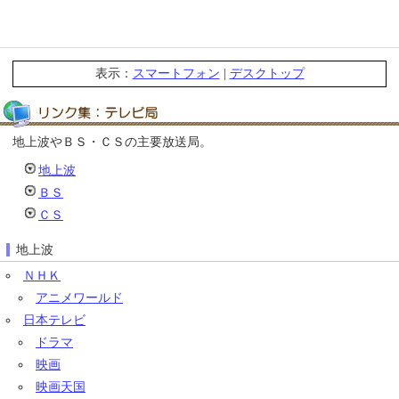
表示：
スマートフォン
|
デスクトップ
地上波やＢＳ・ＣＳの主要放送局。
地上波
ＢＳ
ＣＳ
地上波
ＮＨＫ
アニメワールド
日本テレビ
ドラマ
映画
映画天国