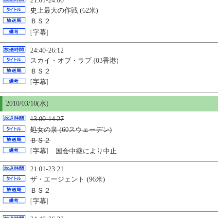
21:01-24:00
史上最大の作戦 (62米)
ＢＳ２
[字幕]
24:40-26:12
スカイ・オブ・ラブ (03香港)
ＢＳ２
[字幕]
2010/03/
10
(水)
13:00-14:27
処女の泉 (60スウェーデン)
ＢＳ２
[字幕] 国会中継により中止
21:01-23:21
ザ・エージェント (96米)
ＢＳ２
[字幕]