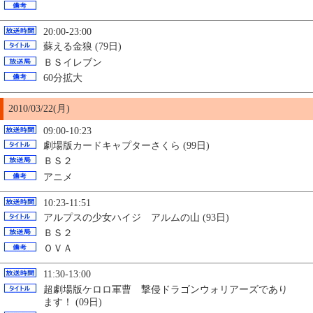
20:00-23:00
蘇える金狼 (79日)
ＢＳイレブン
60分拡大
2010/03/22(月)
09:00-10:23
劇場版カードキャプターさくら (99日)
ＢＳ２
アニメ
10:23-11:51
アルプスの少女ハイジ アルムの山 (93日)
ＢＳ２
ＯＶＡ
11:30-13:00
超劇場版ケロロ軍曹 撃侵ドラゴンウォリアーズであり
ます！
(09日)