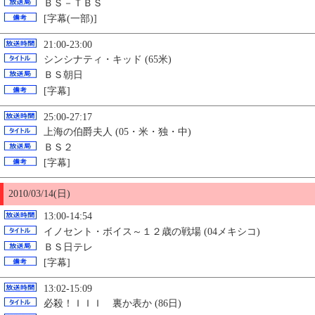
ＢＳ－ＴＢＳ
[字幕(一部)]
21:00-23:00
シンシナティ・キッド (65米)
ＢＳ朝日
[字幕]
25:00-27:17
上海の伯爵夫人 (05・米・独・中)
ＢＳ２
[字幕]
2010/03/14(日)
13:00-14:54
イノセント・ボイス～１２歳の戦場 (04メキシコ)
ＢＳ日テレ
[字幕]
13:02-15:09
必殺！ＩＩＩ 裏か表か (86日)