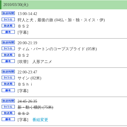
2010/03/
30
(火)
13:00-14:42
狩人と犬，最後の旅 (04仏・加・独・スイス・伊)
ＢＳ２
[字幕]
20:00-21:19
ティム・バートンのコープスブライド (05米)
ＢＳ２
[吹替] 人形アニメ
22:00-23:47
サイン (02米)
ＢＳｈｉ
[字幕]
24:45-26:35
新・動く標的 (75米)
ＢＳ２
[字幕]
番組変更