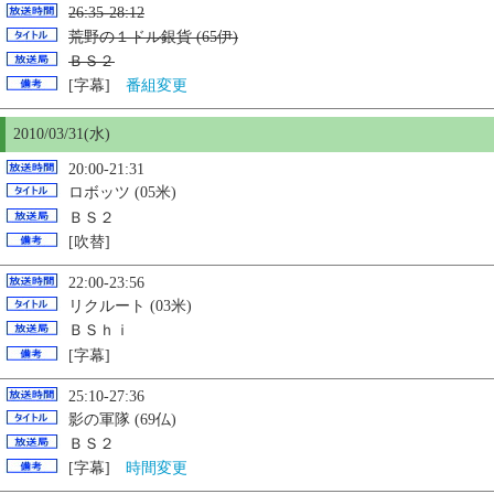
26:35-28:12
荒野の１ドル銀貨 (65伊)
ＢＳ２
[字幕]
番組変更
2010/03/31(水)
20:00-21:31
ロボッツ (05米)
ＢＳ２
[吹替]
22:00-23:56
リクルート (03米)
ＢＳｈｉ
[字幕]
25:10-27:36
影の軍隊 (69仏)
ＢＳ２
[字幕]
時間変更