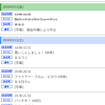
2010/03/12(金)
13:00-14:30
秋のソナタ (78スウェーデン)
ＢＳ２
[字幕] 国会中継により中止
2010/03/13(土)
14:00-15:55
悪いことしましョ！ (00米)
ＢＳフジ
[字幕]
19:00-20:54
ファイアー・フロム・ビロウ (09米)
ＢＳ日テレ
[字幕]
19:30-21:54
パッチギ！ (04日)