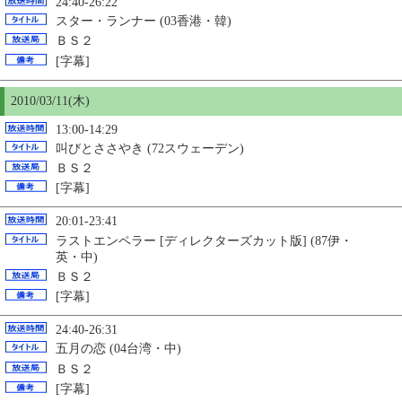
24:40-26:22
スター・ランナー (03香港・韓)
ＢＳ２
[字幕]
2010/03/11(木)
13:00-14:29
叫びとささやき (72スウェーデン)
ＢＳ２
[字幕]
20:01-23:41
ラストエンペラー [ディレクターズカット版] (87伊・
英・中)
ＢＳ２
[字幕]
24:40-26:31
五月の恋 (04台湾・中)
ＢＳ２
[字幕]