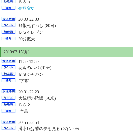
ＢＳｈｉ
作品変更
20:00-22:30
野獣死すべし (80日)
ＢＳイレブン
30分拡大
2010/03/
15
(月)
11:30-13:30
花嫁のパパ (91米)
ＢＳジャパン
[字幕]
20:01-22:20
大統領の陰謀 (76米)
ＢＳ２
[字幕]
20:55-22:54
潜水服は蝶の夢を見る (07仏・米)