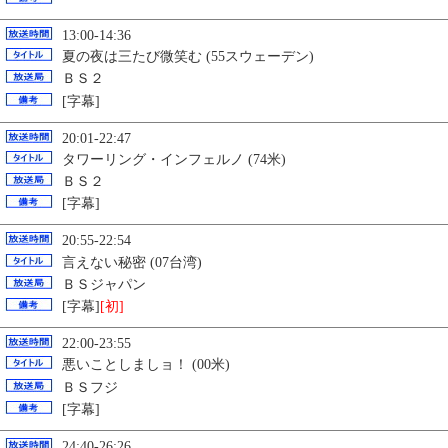
13:00-14:36
夏の夜は三たび微笑む (55スウェーデン)
ＢＳ２
[字幕]
20:01-22:47
タワーリング・インフェルノ (74米)
ＢＳ２
[字幕]
20:55-22:54
言えない秘密 (07台湾)
ＢＳジャパン
[字幕]
[初]
22:00-23:55
悪いことしましョ！ (00米)
ＢＳフジ
[字幕]
24:40-26:26