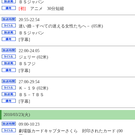
ＢＳジャパン
[初]
アニメ 30分短縮
20:55-22:54
迷い婚－すべての迷える女性たちへ－ (05米)
ＢＳジャパン
[字幕]
22:00-24:05
ジェリー (02米)
ＢＳフジ
[字幕]
27:00-29:54
Ｋ－１９ (02米)
ＢＳ－ＴＢＳ
[字幕]
2010/03/23(火)
09:00-10:23
劇場版カードキャプターさくら 封印されたカード (00