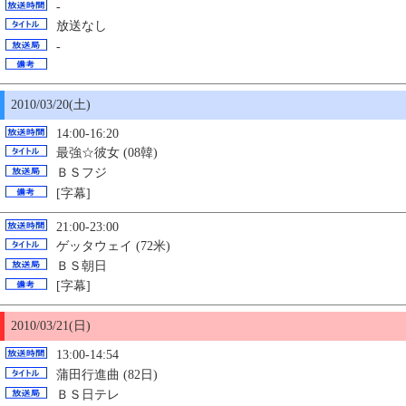
-
放送なし
-
2010/03/
20
(土)
14:00-16:20
最強☆彼女 (08韓)
ＢＳフジ
[字幕]
21:00-23:00
ゲッタウェイ (72米)
ＢＳ朝日
[字幕]
2010/03/21(日)
13:00-14:54
蒲田行進曲 (82日)
ＢＳ日テレ