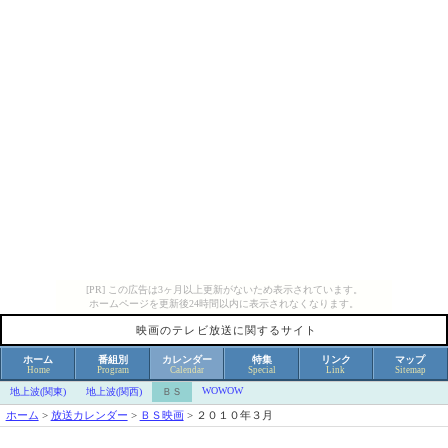
[PR] この広告は3ヶ月以上更新がないため表示されています。
ホームページを更新後24時間以内に表示されなくなります。
映画のテレビ放送に関するサイト
ホーム
番組別
カレンダー
特集
リンク
マップ
Home
Program
Calendar
Special
Link
Sitemap
WOWOW
地上波(関東)
地上波(関西)
ＢＳ
ホーム
>
放送カレンダー
>
ＢＳ映画
>
２０１０年３月