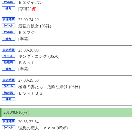
ＢＳジャパン
[字幕]
[初]
22:00-24:20
最強☆彼女 (08韓)
ＢＳフジ
[字幕]
23:00-26:09
キング・コング (05米)
ＢＳｈｉ
[字幕]
27:00-29:30
極道の妻たち 危険な賭け (96日)
ＢＳ－ＴＢＳ
2010/03/16(火)
20:55-22:54
理想の恋人．ｃｏｍ (05米)