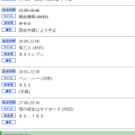
15:00-16:46
国士無双 (86日)
ＢＳ２
国会中継により中止
20:00-22:00
母三人 (49日)
ＢＳイレブン
20:01-23:38
ベン・ハー (59米)
ＢＳ２
[字幕]
27:00-29:30
僕の彼女はサイボーグ (08日)
ＢＳ－ＴＢＳ