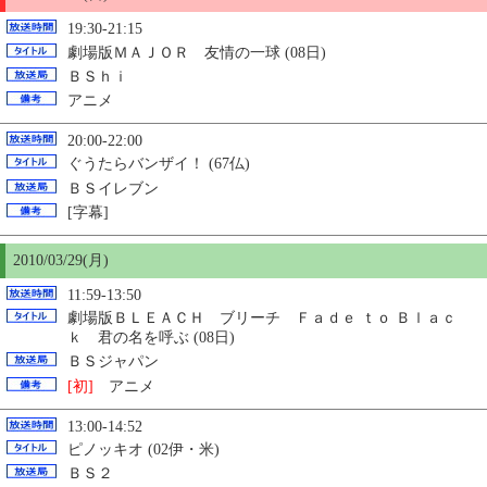
19:30-21:15
劇場版ＭＡＪＯＲ 友情の一球 (08日)
ＢＳｈｉ
アニメ
20:00-22:00
ぐうたらバンザイ！ (67仏)
ＢＳイレブン
[字幕]
2010/03/29(月)
11:59-13:50
劇場版ＢＬＥＡＣＨ ブリーチ Ｆａｄｅ ｔｏ Ｂｌａｃ
ｋ 君の名を呼ぶ (08日)
ＢＳジャパン
[初]
アニメ
13:00-14:52
ピノッキオ (02伊・米)
ＢＳ２