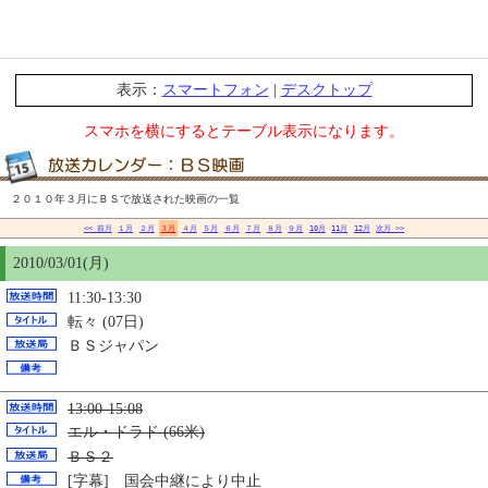
表示：
スマートフォン
|
デスクトップ
スマホを横にするとテーブル表示になります。
２０１０年３月にＢＳで放送された映画の一覧
<< 前月
１月
２月
３月
４月
５月
６月
７月
８月
９月
10月
11月
12月
次月 >>
2010/03/01(月)
11:30-13:30
転々 (07日)
ＢＳジャパン
13:00-15:08
エル・ドラド (66米)
ＢＳ２
[字幕] 国会中継により中止