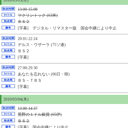
2010/03/03(水)
13:00-15:08
マクリントック (63米)
ＢＳ２
[字幕] デジタル・リマスター版 国会中継により中止
20:01-22:24
デルス・ウザーラ (75ソ連)
ＢＳ２
[字幕]
27:00-29:30
あなたを忘れない (06日・韓)
ＢＳ－ＴＢＳ
[字幕]
2010/03/04(木)
13:00-14:37
荒野の１ドル銀貨 (65伊)
ＢＳ２
[字幕] 国会中継により中止