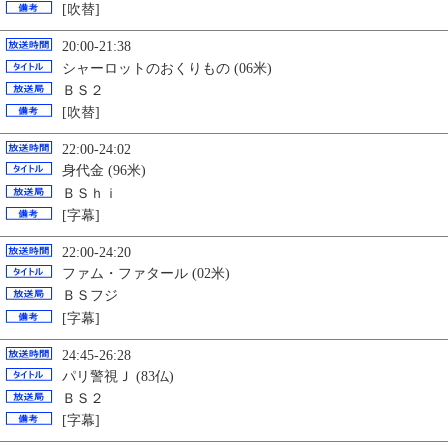
[吹替]
20:00-21:38
シャーロットのおくりもの (06米)
ＢＳ２
[吹替]
22:00-24:02
身代金 (96米)
ＢＳｈｉ
[字幕]
22:00-24:20
ファム・ファタール (02米)
ＢＳフジ
[字幕]
24:45-26:28
パリ警視Ｊ (83仏)
ＢＳ２
[字幕]