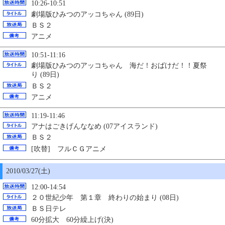
10:26-10:51
劇場版ひみつのアッコちゃん (89日)
ＢＳ２
アニメ
10:51-11:16
劇場版ひみつのアッコちゃん 海だ！おばけだ！！夏祭
り (89日)
ＢＳ２
アニメ
11:19-11:46
アナはごきげんななめ (07アイスランド)
ＢＳ２
[吹替] フルＣＧアニメ
2010/03/27(土)
12:00-14:54
２０世紀少年 第１章 終わりの始まり (08日)
ＢＳ日テレ
60分拡大 60分繰上げ(決)