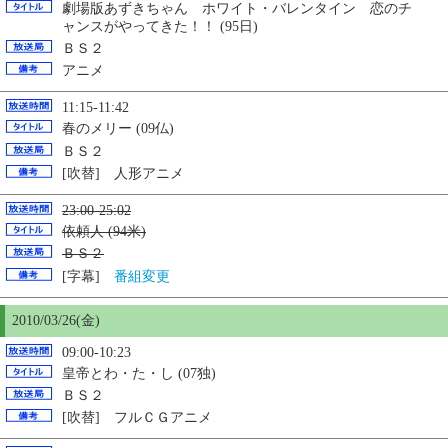
劇場版あずきちゃん ホワイト・バレンタイン 恋のチ
ャンスがやってきた！！ (95日)
ＢＳ２
アニメ
11:15-11:42
春のメリー (09仏)
ＢＳ２
[吹替] 人形アニメ
23:00-25:02
依頼人 (94米)
ＢＳ２
[字幕]
番組変更
2010/03/26(金)
09:00-10:23
皇帝とわ・た・し (07独)
ＢＳ２
[吹替] フルＣＧアニメ