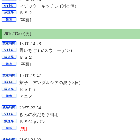
マジック・キッチン (04香港)
ＢＳ２
[字幕]
2010/03/09(火)
13:00-14:28
野いちご (57スウェーデン)
ＢＳ２
[字幕]
19:00-19:47
茄子 アンダルシアの夏 (03日)
ＢＳｈｉ
アニメ
20:55-22:54
きみの友だち (08日)
ＢＳジャパン
[初]