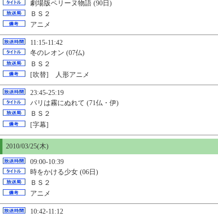
劇場版ペリーヌ物語 (90日)
ＢＳ２
アニメ
11:15-11:42
冬のレオン (07仏)
ＢＳ２
[吹替] 人形アニメ
23:45-25:19
パリは霧にぬれて (71仏・伊)
ＢＳ２
[字幕]
2010/03/
25
(木)
09:00-10:39
時をかける少女 (06日)
ＢＳ２
アニメ
10:42-11:12