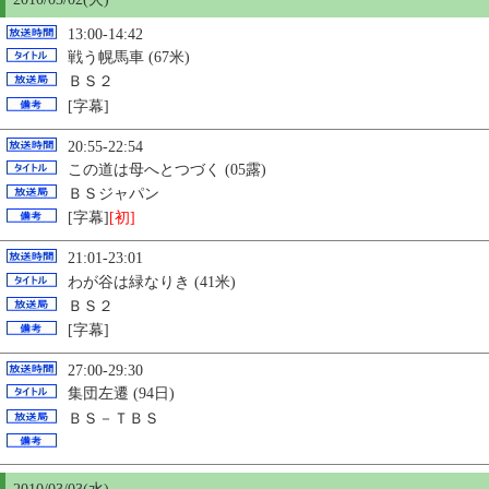
13:00-14:42
戦う幌馬車 (67米)
ＢＳ２
[字幕]
20:55-22:54
この道は母へとつづく (05露)
ＢＳジャパン
[字幕]
[初]
21:01-23:01
わが谷は緑なりき (41米)
ＢＳ２
[字幕]
27:00-29:30
集団左遷 (94日)
ＢＳ－ＴＢＳ