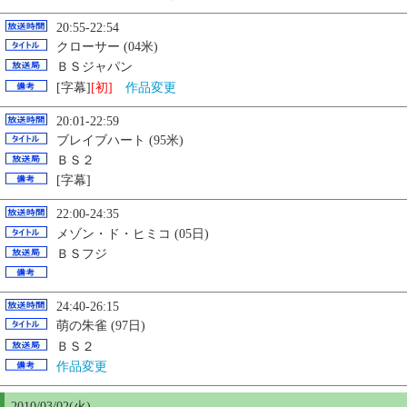
20:55-22:54
クローサー (04米)
ＢＳジャパン
[字幕]
[初]
作品変更
20:01-22:59
ブレイブハート (95米)
ＢＳ２
[字幕]
22:00-24:35
メゾン・ド・ヒミコ (05日)
ＢＳフジ
24:40-26:15
萌の朱雀 (97日)
ＢＳ２
作品変更
2010/03/02(火)