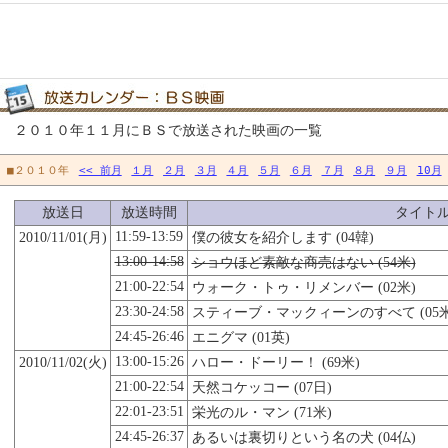
２０１０年１１月にＢＳで放送された映画の一覧
■２０１０年
<< 前月
１月
２月
３月
４月
５月
６月
７月
８月
９月
10月
放送日
放送時間
タイト
11:59-13:59
2010/11/01(月)
僕の彼女を紹介します (04韓)
13:00-14:58
ショウほど素敵な商売はない (54米)
21:00-22:54
ウォーク・トゥ・リメンバー (02米)
23:30-24:58
スティーブ・マックィーンのすべて (05米
24:45-26:46
エニグマ (01英)
13:00-15:26
2010/11/02(火)
ハロー・ドーリー！ (69米)
21:00-22:54
天然コケッコー (07日)
22:01-23:51
栄光のル・マン (71米)
24:45-26:37
あるいは裏切りという名の犬 (04仏)