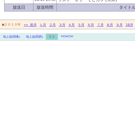
放送日
放送時間
タイト
■２０１０年
<< 前月
１月
２月
３月
４月
５月
６月
７月
８月
９月
10月
WOWOW
地上波(関東)
地上波(関西)
ＢＳ