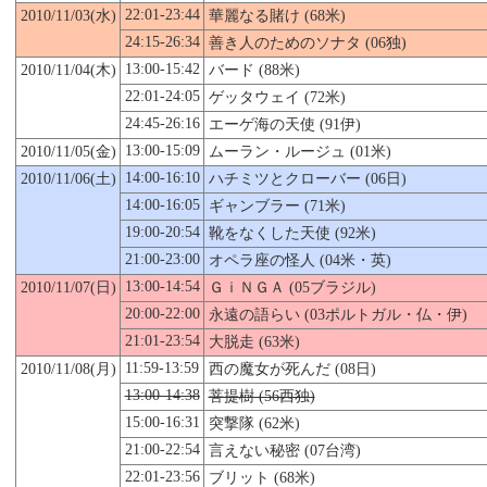
22:01-23:44
2010/11/03(水)
華麗なる賭け (68米)
24:15-26:34
善き人のためのソナタ (06独)
13:00-15:42
2010/11/04(木)
バード (88米)
22:01-24:05
ゲッタウェイ (72米)
24:45-26:16
エーゲ海の天使 (91伊)
13:00-15:09
2010/11/
05
(金)
ムーラン・ルージュ (01米)
14:00-16:10
2010/11/06(土)
ハチミツとクローバー (06日)
14:00-16:05
ギャンブラー (71米)
19:00-20:54
靴をなくした天使
(92米)
21:00-23:00
オペラ座の怪人 (04米・英)
13:00-14:54
2010/11/07(日)
ＧｉＮＧＡ (05ブラジル)
20:00-22:00
永遠の語らい (03ポルトガル・仏・伊)
21:01-23:54
大脱走 (63米)
11:59-13:59
2010/11/08(月)
西の魔女が死んだ (08日)
13:00-14:38
菩提樹 (56西独)
15:00-16:31
突撃隊 (62米)
21:00-22:54
言えない秘密 (07台湾)
22:01-23:56
ブリット (68米)