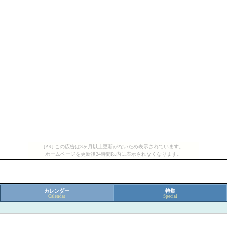
[PR] この広告は3ヶ月以上更新がないため表示されています。
ホームページを更新後24時間以内に表示されなくなります。
カレンダー
特集
Calendar
Special