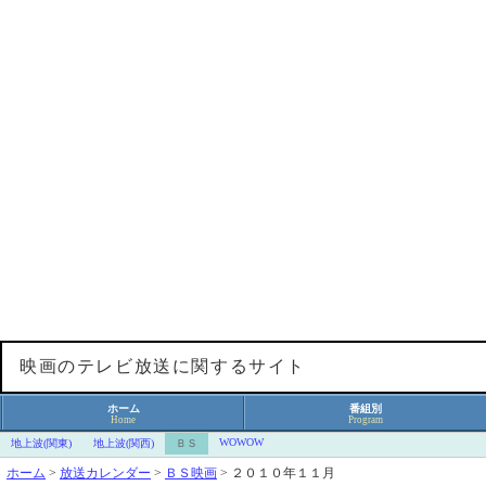
映画のテレビ放送に関するサイト
ホーム
番組別
Home
Program
WOWOW
地上波(関東)
地上波(関西)
ＢＳ
ホーム
>
放送カレンダー
>
ＢＳ映画
>
２０１０年１１月