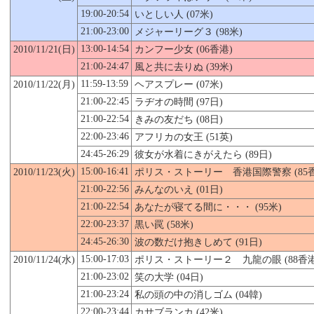
19:00-20:54
いとしい人 (07米)
21:00-23:00
メジャーリーグ３ (98米)
13:00-14:54
2010/11/21(日)
カンフー少女 (06香港)
21:00-24:47
風と共に去りぬ (39米)
11:59-13:59
2010/11/22(月)
ヘアスプレー (07米)
21:00-22:45
ラヂオの時間 (97日)
21:00-22:54
きみの友だち (08日)
22:00-23:46
アフリカの女王 (51英)
24:45-26:29
彼女が水着にきがえたら (89日)
15:00-16:41
2010/11/23(火)
ポリス・ストーリー 香港国際警察 (85香
21:00-22:56
みんなのいえ (01日)
21:00-22:54
あなたが寝てる間に・・・ (95米)
22:00-23:37
黒い罠 (58米)
24:45-26:30
波の数だけ抱きしめて (91日)
15:00-17:03
2010/11/24(水)
ポリス・ストーリー２ 九龍の眼
(88香
21:00-23:02
笑の大学 (04日)
21:00-23:24
私の頭の中の消しゴム (04韓)
22:00-23:44
カサブランカ (42米)