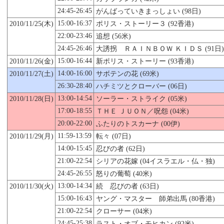
24:45-26:45
がんばっていきまっしょい (98日)
15:00-16:37
2010/11/
25
(木)
ポリス・ストーリー３ (92香港)
22:00-23:46
追想 (56米)
24:45-26:46
大誘拐 ＲＡＩＮＢＯＷ ＫＩＤＳ (91日)
15:00-16:44
2010/11/26(金)
新ポリス・ストーリー (93香港)
14:00-16:00
2010/11/27(土)
サボテンの花 (69米)
26:30-28:40
ハチミツとクローバー (06日)
13:00-14:54
2010/11/28(日)
ソーラー・ストライク (05米)
17:00-18:55
ＴＨＥ ＪＵＯＮ／呪怨 (04米)
20:00-22:00
ふたりのトスカーナ (00伊)
11:59-13:59
2010/11/29(月)
転々 (07日)
14:00-15:45
忍びの者 (62日)
21:00-22:54
シリアの花嫁 (04イスラエル・仏・独)
24:45-26:55
怒りの葡萄 (40米)
13:00-14:34
2010/11/
30
(火)
続 忍びの者 (63日)
15:00-16:43
ヤング・マスター 師弟出馬 (80香港)
21:00-22:54
クローサー (04米)
24:45-25:38
ラスト・オブ・モヒカン (92米)