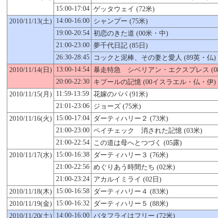
15:00-17:04
ゲッタウェイ (72米)
14:00-16:00
2010/11/13(土)
シャンプー (75米)
19:00-20:54
初恋のきた道 (00米・中)
21:00-23:00
夢千代日記 (85日)
26:30-28:45
コックと泥棒、その妻と愛人 (89英・仏)
13:00-14:54
2010/11/14(日)
暴走特急 シベリアン・エクスプレス (
20:00-22:30
キプールの記憶 (00イスラエル・仏・伊)
11:59-13:59
2010/11/
15
(月)
花嫁のパパ (91米)
21:01-23:06
ジョーズ (75米)
15:00-17:04
2010/11/16(火)
ダーティハリー２ (73米)
21:00-23:00
ペイチェック 消された記憶 (03米)
21:00-22:54
この道は母へとつづく (05露)
15:00-16:38
2010/11/17(水)
ダーティハリー３ (76米)
21:00-22:56
めぐりあう時間たち (02米)
21:00-23:24
アカルイミライ (02日)
15:00-16:58
2010/11/18(木)
ダーティハリー４ (83米)
15:00-16:32
2010/11/19(金)
ダーティハリー５ (88米)
14:00-16:00
2010/11/
20
(土)
バタフライはフリー (72米)