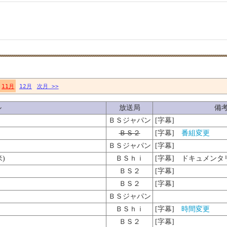
11月
12月
次月 >>
ル
放送局
備
ＢＳジャパン
[字幕]
ＢＳ２
[字幕]
番組変更
ＢＳジャパン
[字幕]
)
ＢＳｈｉ
[字幕] ドキュメンタ
ＢＳ２
[字幕]
ＢＳ２
[字幕]
ＢＳジャパン
ＢＳｈｉ
[字幕]
時間変更
ＢＳ２
[字幕]