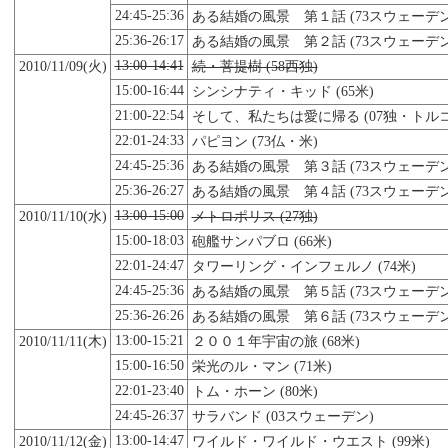
24:45-25:36
ある結婚の風景 第１話 (73スウェーデン
25:36-26:17
ある結婚の風景 第２話 (73スウェーデン
13:00-14:41
2010/11/09(火)
続・菩提樹 (58西独)
15:00-16:44
シンシナティ・キッド (65米)
21:00-22:54
そして、私たちは愛に帰る (07独・トルコ
22:01-24:33
パピヨン (73仏・米)
24:45-25:36
ある結婚の風景 第３話 (73スウェーデン
25:36-26:27
ある結婚の風景 第４話 (73スウェーデン
13:00-15:00
2010/11/
10
(水)
メトロポリス (27独)
15:00-18:03
砲艦サンパブロ (66米)
22:01-24:47
タワーリング・インフェルノ (74米)
24:45-25:36
ある結婚の風景 第５話 (73スウェーデン
25:36-26:26
ある結婚の風景 第６話 (73スウェーデン
13:00-15:21
2010/11/11(木)
２００１年宇宙の旅 (68米)
15:00-16:50
栄光のル・マン (71米)
22:01-23:40
トム・ホーン (80米)
24:45-26:37
サラバンド (03スウェーデン)
13:00-14:47
2010/11/12(金)
ワイルド・ワイルド・ウエスト (99米)