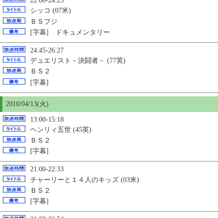
22:00-24:25
シッコ (07米)
ＢＳフジ
[字幕] ドキュメンタリー
24:45-26:27
デュエリスト－決闘者－ (77英)
ＢＳ２
[字幕]
2010/04/13(火)
13:00-15:18
ヘンリィ五世 (45英)
ＢＳ２
[字幕]
21:00-22:33
チャーリーと１４人のキッズ (03米)
ＢＳ２
[字幕]