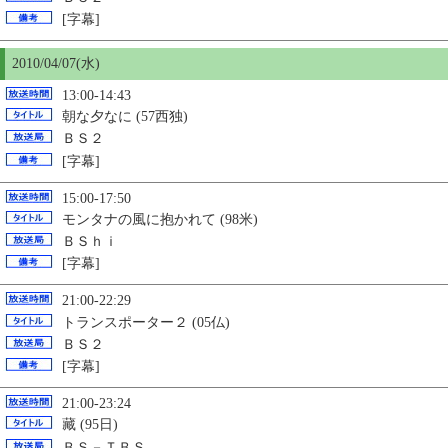
[字幕]
2010/04/07(水)
13:00-14:43
朝な夕なに (57西独)
ＢＳ２
[字幕]
15:00-17:50
モンタナの風に抱かれて (98米)
ＢＳｈｉ
[字幕]
21:00-22:29
トランスポーター２ (05仏)
ＢＳ２
[字幕]
21:00-23:24
藏
(95日)
ＢＳ－ＴＢＳ