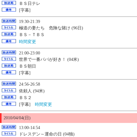
ＢＳ日テレ
[字幕]
19:30-21:39
極道の妻たち 危険な賭け (96日)
ＢＳ－ＴＢＳ
時間変更
21:00-23:00
世界で一番パパが好き！ (04米)
ＢＳ朝日
[字幕]
24:56-26:58
依頼人 (94米)
ＢＳ２
[字幕]
時間変更
2010/04/04(日)
13:00-14:54
ドレスデン～運命の日
(04独)