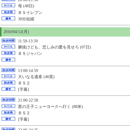
母 (48日)
ＢＳイレブン
30分短縮
2010/04/12(月)
11:59-13:59
腑抜けども、悲しみの愛を見せろ (07日)
ＢＳジャパン
13:00-14:59
大いなる遺産 (46英)
ＢＳ２
[字幕]
21:00-22:58
星の王子ニューヨークへ行く (88米)
ＢＳ２
[字幕]