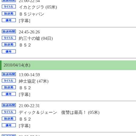
21:00-22:54
イカとクジラ (05米)
ＢＳジャパン
[字幕]
24:45-26:26
約三十の嘘 (04日)
ＢＳ２
2010/04/14(水)
13:00-14:59
紳士協定 (47米)
ＢＳ２
[字幕]
21:00-22:31
ディック＆ジェーン 復讐は最高！ (05米)
ＢＳ２
[字幕]