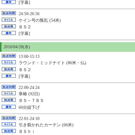
[字幕]
24:50-26:56
ケイン号の叛乱 (54米)
ＢＳ２
[字幕]
2010/04/28(水)
13:00-15:13
ラウンド・ミッドナイト (86米・仏)
ＢＳ２
[字幕]
22:00-24:24
寒椿 (92日)
ＢＳ－ＴＢＳ
60分繰下げ
22:01-24:10
引き裂かれたカーテン (66米)
ＢＳｈｉ