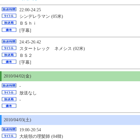
22:00-24:25
シンデレラマン (05米)
ＢＳｈｉ
[字幕]
24:45-26:42
スタートレック ネメシス (02米)
ＢＳ２
[字幕]
2010/04/02(金)
-
放送なし
-
2010/04/03(土)
19:00-20:54
大統領の理髪師 (04韓)