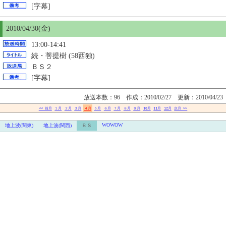
[字幕]
2010/04/
30
(金)
13:00-14:41
続・菩提樹 (58西独)
ＢＳ２
[字幕]
放送本数：96 作成：2010/02/27 更新：2010/04/23
<< 前月
１月
２月
３月
４月
５月
６月
７月
８月
９月
10月
11月
12月
次月 >>
WOWOW
地上波(関東)
地上波(関西)
ＢＳ