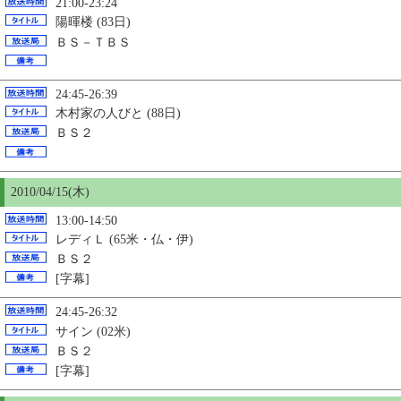
21:00-23:24
陽暉楼 (83日)
ＢＳ－ＴＢＳ
24:45-26:39
木村家の人びと (88日)
ＢＳ２
2010/04/
15
(木)
13:00-14:50
レディＬ (65米・仏・伊)
ＢＳ２
[字幕]
24:45-26:32
サイン (02米)
ＢＳ２
[字幕]