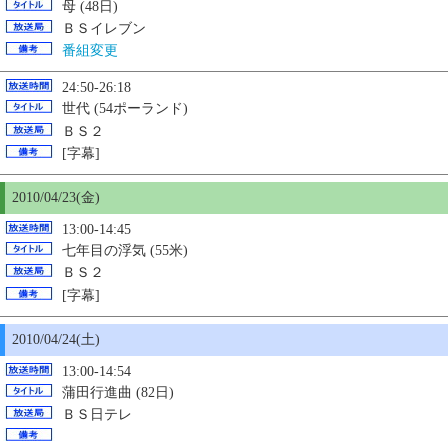
母 (48日)
ＢＳイレブン
番組変更
24:50-26:18
世代 (54ポーランド)
ＢＳ２
[字幕]
2010/04/23(金)
13:00-14:45
七年目の浮気 (55米)
ＢＳ２
[字幕]
2010/04/24(土)
13:00-14:54
蒲田行進曲 (82日)
ＢＳ日テレ