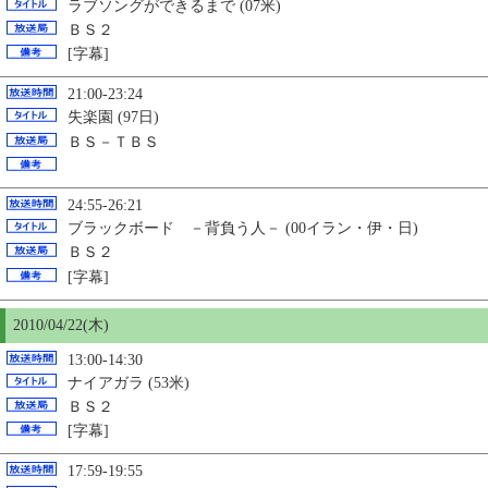
ラブソングができるまで (07米)
ＢＳ２
[字幕]
21:00-23:24
失楽園 (97日)
ＢＳ－ＴＢＳ
24:55-26:21
ブラックボード －背負う人－ (00イラン・伊・日)
ＢＳ２
[字幕]
2010/04/22(木)
13:00-14:30
ナイアガラ (53米)
ＢＳ２
[字幕]
17:59-19:55