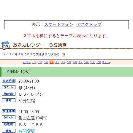
表示：
スマートフォン
|
デスクトップ
スマホを横にするとテーブル表示になります。
２０１０年４月にＢＳで放送された映画の一覧
<< 前月
１月
２月
３月
４月
５月
６月
７月
８月
９月
10月
11月
12月
次月 >>
2010/04/01(木)
20:00-21:30
母 (48日)
ＢＳイレブン
30分短縮
21:00-23:09
集団左遷 (94日)
ＢＳ－ＴＢＳ
時間変更