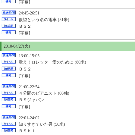
[字幕]
24:45-26:51
欲望という名の電車 (51米)
ＢＳ２
[字幕]
2010/04/27(火)
13:00-15:05
歌え！ロレッタ 愛のために (80米)
ＢＳ２
[字幕]
21:00-22:54
４分間のピアニスト (06独)
ＢＳジャパン
[字幕]
22:01-24:02
知りすぎていた男 (56米)
ＢＳｈｉ