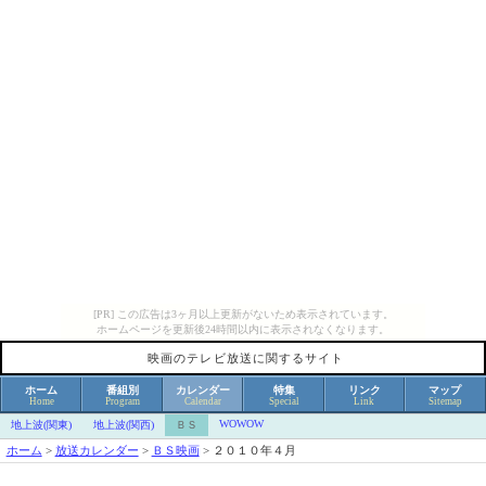
[PR] この広告は3ヶ月以上更新がないため表示されています。
ホームページを更新後24時間以内に表示されなくなります。
映画のテレビ放送に関するサイト
ホーム
番組別
カレンダー
特集
リンク
マップ
Home
Program
Calendar
Special
Link
Sitemap
WOWOW
地上波(関東)
地上波(関西)
ＢＳ
ホーム
>
放送カレンダー
>
ＢＳ映画
>
２０１０年４月