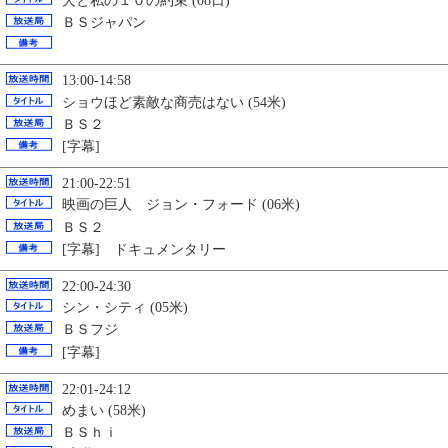
犬と私の１０の約束 (08日)
ＢＳジャパン
13:00-14:58
ショウほど素敵な商売はない (54米)
ＢＳ２
[字幕]
21:00-22:51
映画の巨人 ジョン・フォード (06米)
ＢＳ２
[字幕] ドキュメンタリー
22:00-24:30
シン・シティ (05米)
ＢＳフジ
[字幕]
22:01-24:12
めまい (58米)
ＢＳｈｉ