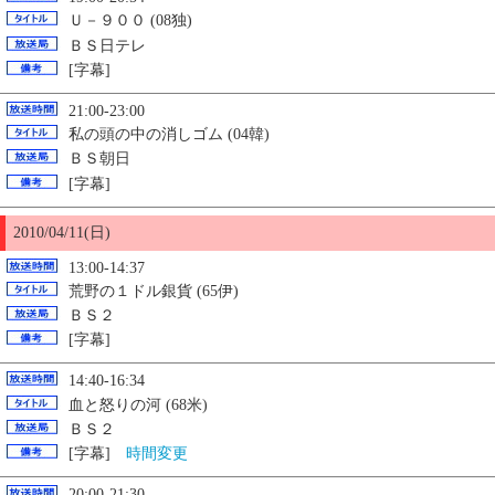
Ｕ－９００ (08独)
ＢＳ日テレ
[字幕]
21:00-23:00
私の頭の中の消しゴム (04韓)
ＢＳ朝日
[字幕]
2010/04/11(日)
13:00-14:37
荒野の１ドル銀貨 (65伊)
ＢＳ２
[字幕]
14:40-16:34
血と怒りの河 (68米)
ＢＳ２
[字幕]
時間変更
20:00-21:30