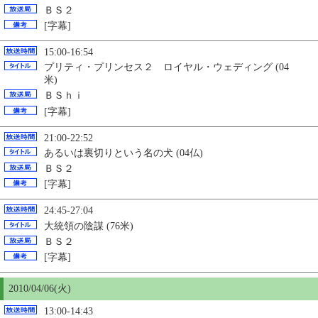
ＢＳ２
[字幕]
15:00-16:54
プリティ・プリンセス２ ロイヤル・ウェディング (04
米)
ＢＳｈｉ
[字幕]
21:00-22:52
あるいは裏切りという名の犬 (04仏)
ＢＳ２
[字幕]
24:45-27:04
大統領の陰謀 (76米)
ＢＳ２
[字幕]
2010/04/06(火)
13:00-14:43