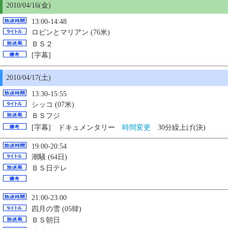
2010/04/16(金)
13:00-14:48
ロビンとマリアン (76米)
ＢＳ２
[字幕]
2010/04/17(土)
13:30-15:55
シッコ (07米)
ＢＳフジ
[字幕] ドキュメンタリー
時間変更
30分繰上げ(決)
19:00-20:54
潮騒 (64日)
ＢＳ日テレ
21:00-23:00
四月の雪 (05韓)
ＢＳ朝日