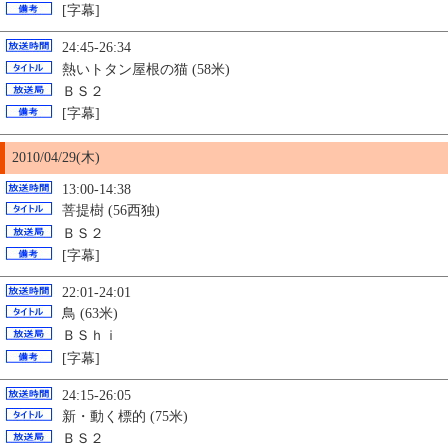
[字幕]
24:45-26:34
熱いトタン屋根の猫 (58米)
ＢＳ２
[字幕]
2010/04/29(木)
13:00-14:38
菩提樹 (56西独)
ＢＳ２
[字幕]
22:01-24:01
鳥 (63米)
ＢＳｈｉ
[字幕]
24:15-26:05
新・動く標的 (75米)
ＢＳ２