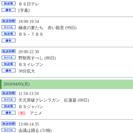
ＢＳ日テレ
[字幕]
18:00-19:54
極道の妻たち 赤い殺意 (99日)
ＢＳ－ＴＢＳ
20:00-22:30
野獣死すべし (80日)
ＢＳイレブン
30分拡大
2010/04/
05
(月)
11:59-13:59
天元突破グレンラガン 紅蓮篇 (08日)
ＢＳジャパン
[初]
アニメ
13:00-14:35
会議は踊る (31独)