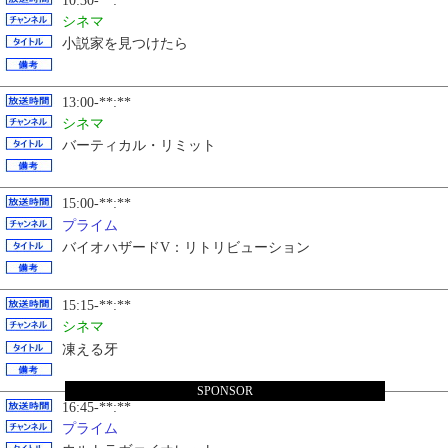
10:30-**:**
シネマ
小説家を見つけたら
13:00-**:**
シネマ
バーティカル・リミット
15:00-**:**
プライム
バイオハザードV：リトリビューション
15:15-**:**
シネマ
凍える牙
SPONSOR
16:45-**:**
プライム