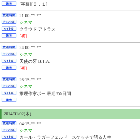
[字幕][５．１]
21:00-**:**
シネマ
クラウド アトラス
[初]
24:00-**:**
シネマ
天使の牙 B.T.A.
[初]
26:15-**:**
シネマ
推理作家ポー 最期の5日間
2014/01/02(木)
04:15-**:**
シネマ
カール・ラガーフェルド スケッチで語る人生