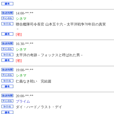
14:00-**:**
シネマ
聯合艦隊司令長官 山本五十六－太平洋戦争70年目の真実
－
[初]
16:30-**:**
シネマ
太平洋の奇跡－フォックスと呼ばれた男－
[初]
19:00-**:**
シネマ
仁義なき戦い 完結篇
20:00-**:**
プライム
ダイ・ハード／ラスト・デイ