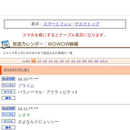
表示：
スマートフォン
|
デスクトップ
スマホを横にするとテーブル表示になります。
２０１４年１月にＷＯＷＯＷで放送された映画の一覧
<< 前月
１月
２月
３月
４月
５月
６月
７月
８月
９月
10月
11月
12月
次月 >>
2014/01/01(水)
04:10-**:**
プライム
パラノーマル・アクティビティ4
04:15-**:**
シネマ
さよならドビュッシー