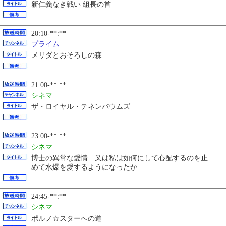
新仁義なき戦い 組長の首
20:10-**:**
プライム
メリダとおそろしの森
21:00-**:**
シネマ
ザ・ロイヤル・テネンバウムズ
23:00-**:**
シネマ
博士の異常な愛情 又は私は如何にして心配するのを止
めて水爆を愛するようになったか
24:45-**:**
シネマ
ポルノ☆スターへの道