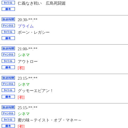
仁義なき戦い 広島死闘篇
20:30-**:**
プライム
ボーン・レガシー
21:00-**:**
シネマ
アウトロー
[初]
23:15-**:**
シネマ
グッモーエビアン！
[初]
25:15-**:**
シネマ
蜜の味～テイスト・オブ・マネー～
[初]