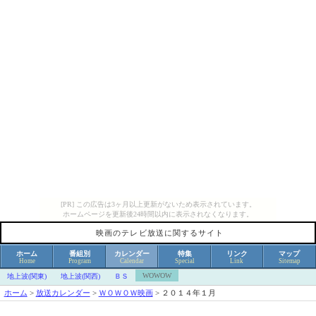
[PR] この広告は3ヶ月以上更新がないため表示されています。
ホームページを更新後24時間以内に表示されなくなります。
映画のテレビ放送に関するサイト
ホーム
番組別
カレンダー
特集
リンク
マップ
Home
Program
Calendar
Special
Link
Sitemap
WOWOW
地上波(関東)
地上波(関西)
ＢＳ
ホーム
>
放送カレンダー
>
ＷＯＷＯＷ映画
>
２０１４年１月