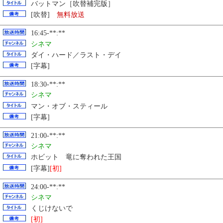
バットマン［吹替補完版］
[吹替]
無料放送
16:45-**:**
シネマ
ダイ・ハード／ラスト・デイ
[字幕]
18:30-**:**
シネマ
マン・オブ・スティール
[字幕]
21:00-**:**
シネマ
ホビット 竜に奪われた王国
[字幕]
[初]
24:00-**:**
シネマ
くじけないで
[初]