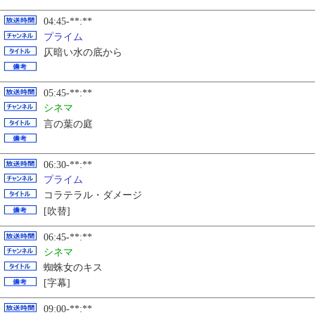
04:45-**:**
プライム
仄暗い水の底から
05:45-**:**
シネマ
言の葉の庭
06:30-**:**
プライム
コラテラル・ダメージ
[吹替]
06:45-**:**
シネマ
蜘蛛女のキス
[字幕]
09:00-**:**