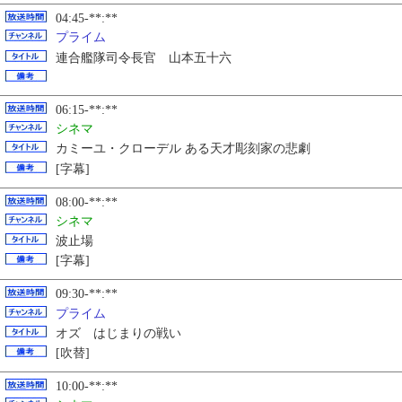
04:45-**:**
プライム
連合艦隊司令長官 山本五十六
06:15-**:**
シネマ
カミーユ・クローデル ある天才彫刻家の悲劇
[字幕]
08:00-**:**
シネマ
波止場
[字幕]
09:30-**:**
プライム
オズ はじまりの戦い
[吹替]
10:00-**:**