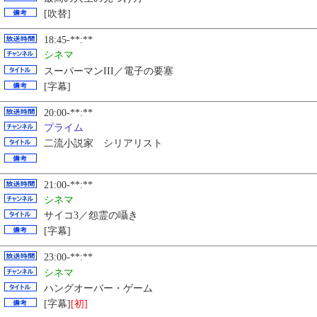
[吹替]
18:45-**:**
シネマ
スーパーマンIII／電子の要塞
[字幕]
20:00-**:**
プライム
二流小説家 シリアリスト
21:00-**:**
シネマ
サイコ3／怨霊の囁き
[字幕]
23:00-**:**
シネマ
ハングオーバー・ゲーム
[字幕]
[初]