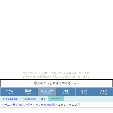
[PR] この広告は3ヶ月以上更新がないため表示されています。
ホームページを更新後24時間以内に表示されなくなります。
映画のテレビ放送に関するサイト
ホーム
番組別
カレンダー
特集
リンク
マップ
Home
Program
Calendar
Special
Link
Sitemap
WOWOW
地上波(関東)
地上波(関西)
ＢＳ
ホーム
>
放送カレンダー
>
ＷＯＷＯＷ映画
>
２０１４年１２月