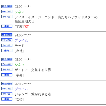
23:00-**:**
シネマ
ディス・イズ・ジ・エンド 俺たちハリウッドスターの
最凶最期の日
[字幕]
[初]
24:00-**:**
プライム
テッド
[吹替]
25:00-**:**
シネマ
ザ・ドア－交差する世界－
[字幕]
26:00-**:**
プライム
ジャンゴ 繋がれざる者
[吹替]