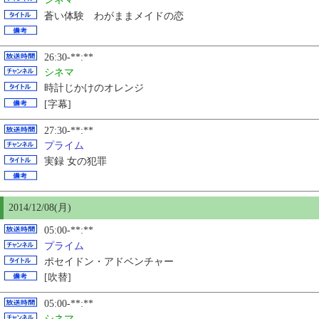
蒼い体験 わがままメイドの恋
26:30-**:**
シネマ
時計じかけのオレンジ
[字幕]
27:30-**:**
プライム
実録 女の犯罪
2014/12/08(月)
05:00-**:**
プライム
ポセイドン・アドベンチャー
[吹替]
05:00-**:**
シネマ