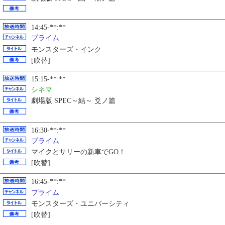
14:45-**:**
プライム
モンスターズ・インク
[吹替]
15:15-**:**
シネマ
劇場版 SPEC～結～ 爻ノ篇
16:30-**:**
プライム
マイクとサリーの新車でGO！
[吹替]
16:45-**:**
プライム
モンスターズ・ユニバーシティ
[吹替]