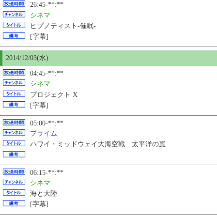
26:45-**:**
シネマ
ヒプノティスト-催眠-
[字幕]
2014/12/03(水)
04:45-**:**
シネマ
プロジェクト X
[字幕]
05:00-**:**
プライム
ハワイ・ミッドウェイ大海空戦 太平洋の嵐
06:15-**:**
シネマ
海と大陸
[字幕]