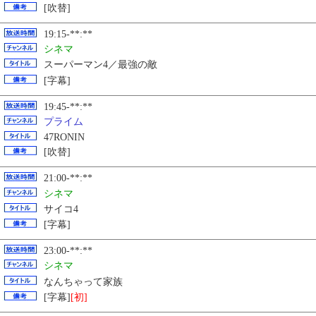
[吹替]
19:15-**:**
シネマ
スーパーマン4／最強の敵
[字幕]
19:45-**:**
プライム
47RONIN
[吹替]
21:00-**:**
シネマ
サイコ4
[字幕]
23:00-**:**
シネマ
なんちゃって家族
[字幕]
[初]