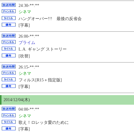
24:30-**:**
シネマ
ハングオーバー!!! 最後の反省会
[字幕]
26:00-**:**
プライム
L.A. ギャング ストーリー
[吹替]
26:15-**:**
シネマ
フィルス[R15＋指定版]
[字幕]
2014/12/04(木)
04:00-**:**
シネマ
歌え！ロレッタ愛のために
[字幕]