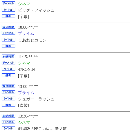
シネマ
ビッグ・フィッシュ
[字幕]
10:00-**:**
プライム
しあわせカモン
11:15-**:**
シネマ
47RONIN
[字幕]
13:00-**:**
プライム
シュガー・ラッシュ
[吹替]
13:30-**:**
シネマ
劇場版 SPEC～結～ 漸ノ篇