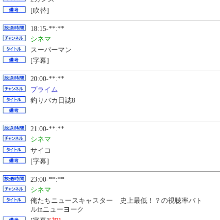
[吹替]
18:15-**:**
シネマ
スーパーマン
[字幕]
20:00-**:**
プライム
釣りバカ日誌8
21:00-**:**
シネマ
サイコ
[字幕]
23:00-**:**
シネマ
俺たちニュースキャスター 史上最低！？の視聴率バト
ルinニューヨーク