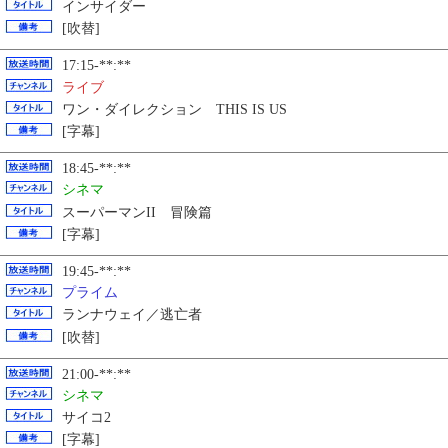
インサイダー
[吹替]
17:15-**:**
ライブ
ワン・ダイレクション THIS IS US
[字幕]
18:45-**:**
シネマ
スーパーマンII 冒険篇
[字幕]
19:45-**:**
プライム
ランナウェイ／逃亡者
[吹替]
21:00-**:**
シネマ
サイコ2
[字幕]