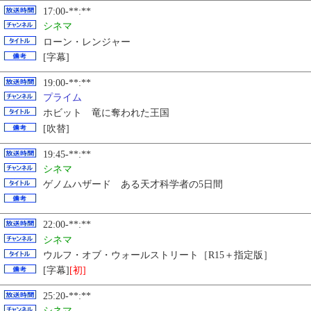
17:00-**:**
シネマ
ローン・レンジャー
[字幕]
19:00-**:**
プライム
ホビット 竜に奪われた王国
[吹替]
19:45-**:**
シネマ
ゲノムハザード ある天才科学者の5日間
22:00-**:**
シネマ
ウルフ・オブ・ウォールストリート［R15＋指定版］
[字幕]
[初]
25:20-**:**
シネマ