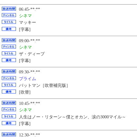
06:45-**:**
シネマ
マッキー
[字幕]
09:00-**:**
シネマ
ザ・ディープ
[字幕]
09:30-**:**
プライム
バットマン［吹替補完版］
[吹替]
10:45-**:**
シネマ
人生はノー・リターン～僕とオカン、涙の3000マイル～
[字幕]
12:30-**:**