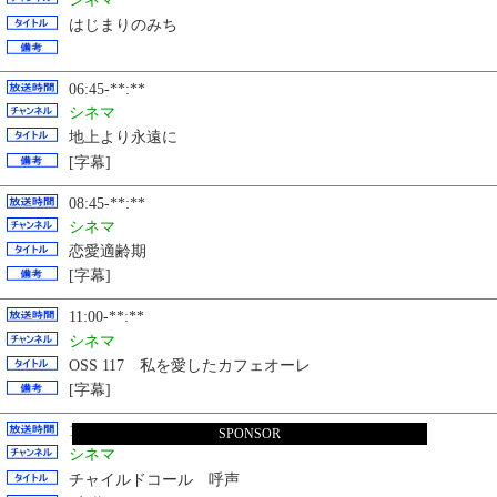
はじまりのみち
06:45-**:**
シネマ
地上より永遠に
[字幕]
08:45-**:**
シネマ
恋愛適齢期
[字幕]
11:00-**:**
シネマ
OSS 117 私を愛したカフェオーレ
[字幕]
12:45-**:**
SPONSOR
シネマ
チャイルドコール 呼声