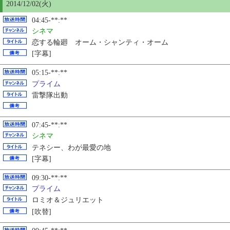
2014/12/02(火)
04:45-**:**
シネマ
恋する輪廻 オーム・シャンティ・オーム
[字幕]
05:15-**:**
プライム
雷撃隊出動
07:45-**:**
シネマ
テネシー、わが最愛の地
[字幕]
09:30-**:**
プライム
ロミオ＆ジュリエット
[吹替]