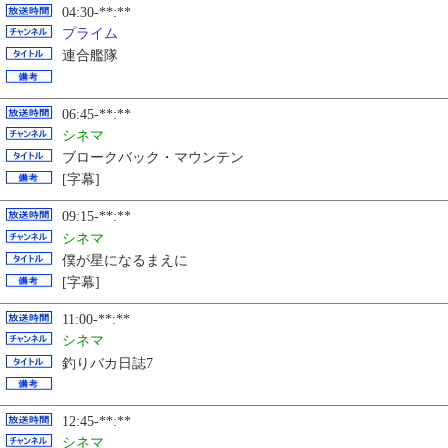
04:30-**:**
プライム
連合艦隊
06:45-**:**
シネマ
ブロークバック・マウンテン
[字幕]
09:15-**:**
シネマ
僕が星になるまえに
[字幕]
11:00-**:**
シネマ
釣りバカ日誌7
12:45-**:**
シネマ