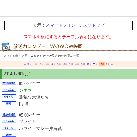
表示：
スマートフォン
|
デスクトップ
スマホを横にするとテーブル表示になります。
２０１４年１２月にＷＯＷＯＷで放送された映画の一覧
<< 前月
１月
２月
３月
４月
５月
６月
７月
８月
９月
10月
11月
12月
次月 >>
2014/12/01(月)
05:00-**:**
シネマ
孤独な天使たち
[字幕]
05:00-**:**
プライム
ハワイ・マレー沖海戦