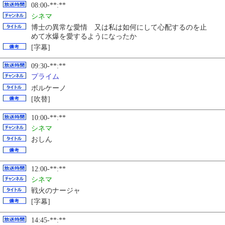
08:00-**:**
シネマ
博士の異常な愛情 又は私は如何にして心配するのを止
めて水爆を愛するようになったか
[字幕]
09:30-**:**
プライム
ボルケーノ
[吹替]
10:00-**:**
シネマ
おしん
12:00-**:**
シネマ
戦火のナージャ
[字幕]
14:45-**:**