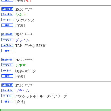
[字幕]
[初]
25:00-**:**
シネマ
3人のアンヌ
[字幕]
25:30-**:**
プライム
TAP 完全なる飼育
26:30-**:**
シネマ
嘆きのピエタ
[字幕]
27:30-**:**
プライム
バスケットボール・ダイアリーズ
[吹替]