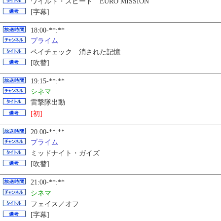
ワイルド・スピード EURO MISSION
[字幕]
18:00-**:**
プライム
ペイチェック 消された記憶
[吹替]
19:15-**:**
シネマ
雷撃隊出動
[初]
20:00-**:**
プライム
ミッドナイト・ガイズ
[吹替]
21:00-**:**
シネマ
フェイス／オフ
[字幕]