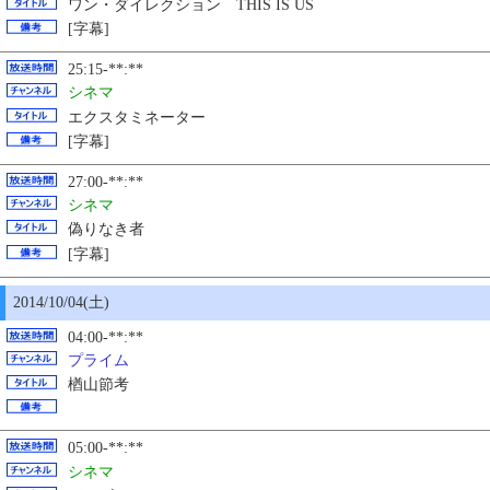
ワン・ダイレクション THIS IS US
[字幕]
25:15-**:**
シネマ
エクスタミネーター
[字幕]
27:00-**:**
シネマ
偽りなき者
[字幕]
2014/10/04(土)
04:00-**:**
プライム
楢山節考
05:00-**:**
シネマ