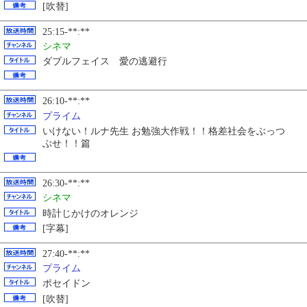
[吹替]
25:15-**:**
シネマ
ダブルフェイス 愛の逃避行
26:10-**:**
プライム
いけない！ルナ先生 お勉強大作戦！！格差社会をぶっつ
ぶせ！！篇
26:30-**:**
シネマ
時計じかけのオレンジ
[字幕]
27:40-**:**
プライム
ポセイドン
[吹替]