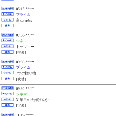
05:15-**:**
プライム
富江replay
07:30-**:**
シネマ
トッツィー
[字幕]
09:30-**:**
プライム
7つの贈り物
[吹替]
09:30-**:**
シネマ
31年目の夫婦げんか
[字幕]
11:15-**:**