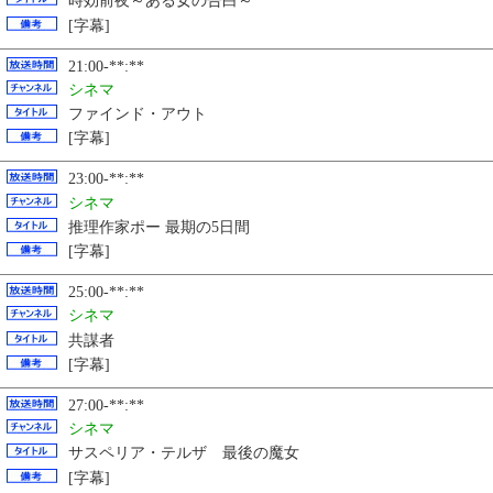
時効前夜～ある女の告白～
[字幕]
21:00-**:**
シネマ
ファインド・アウト
[字幕]
23:00-**:**
シネマ
推理作家ポー 最期の5日間
[字幕]
25:00-**:**
シネマ
共謀者
[字幕]
27:00-**:**
シネマ
サスペリア・テルザ 最後の魔女
[字幕]