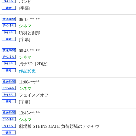
バンビ
[字幕]
06:15-**:**
シネマ
項羽と劉邦
[字幕]
08:45-**:**
シネマ
貞子3D［2D版]
作品変更
11:00-**:**
シネマ
フェイス／オフ
[字幕]
13:45-**:**
シネマ
劇場版 STEINS;GATE 負荷領域のデジャヴ