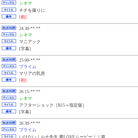
シネマ
チチを撮りに
[初]
24:30-**:**
シネマ
マニアック
[字幕]
25:00-**:**
プライム
マリアの乳房
[初]
26:15-**:**
シネマ
アフターショック［R15＋指定版］
[字幕]
26:30-**:**
プライム
いけない！ルナ先生 愛LOVEムービー！！篇