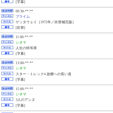
[字幕]
09:30-**:**
プライム
ゲッタウェイ［1972年／吹替補完版］
[吹替]
11:00-**:**
シネマ
人生の特等席
[字幕]
13:00-**:**
シネマ
スター・トレック4 故郷への長い道
[字幕]
15:00-**:**
シネマ
3人のアンヌ
[字幕]