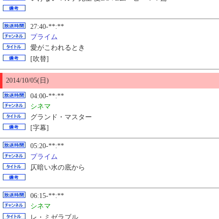
27:40-**:**
プライム
愛がこわれるとき
[吹替]
2014/10/
05
(日)
04:00-**:**
シネマ
グランド・マスター
[字幕]
05:20-**:**
プライム
仄暗い水の底から
06:15-**:**
シネマ
レ・ミゼラブル