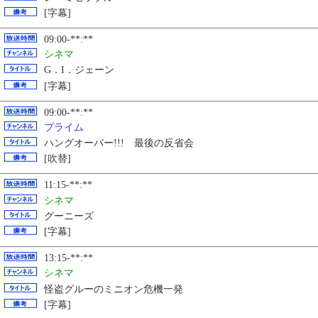
[字幕]
09:00-**:**
シネマ
G．I．ジェーン
[字幕]
09:00-**:**
プライム
ハングオーバー!!! 最後の反省会
[吹替]
11:15-**:**
シネマ
グーニーズ
[字幕]
13:15-**:**
シネマ
怪盗グルーのミニオン危機一発
[字幕]