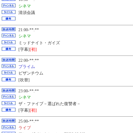
シネマ
清須会議
21:00-**:**
シネマ
ミッドナイト・ガイズ
[字幕]
[初]
22:00-**:**
プライム
ビザンチウム
[吹替]
23:00-**:**
シネマ
ザ・ファイブ－選ばれた復讐者－
[字幕]
[初]
25:00-**:**
ライブ