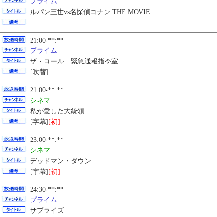
プライム
ルパン三世vs名探偵コナン THE MOVIE
21:00-**:**
プライム
ザ・コール 緊急通報指令室
[吹替]
21:00-**:**
シネマ
私が愛した大統領
[字幕]
[初]
23:00-**:**
シネマ
デッドマン・ダウン
[字幕]
[初]
24:30-**:**
プライム
サプライズ