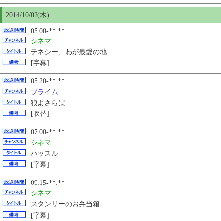
2014/10/02(木)
05:00-**:**
シネマ
テネシー、わが最愛の地
[字幕]
05:20-**:**
プライム
狼よさらば
[吹替]
07:00-**:**
シネマ
ハッスル
[字幕]
09:15-**:**
シネマ
スタンリーのお弁当箱
[字幕]