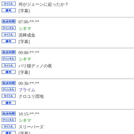
何がジェーンに起ったか？
[字幕]
07:00-**:**
シネマ
泥棒成金
[字幕]
09:00-**:**
シネマ
パリ猫ディノの夜
[字幕]
09:30-**:**
プライム
クロユリ団地
10:15-**:**
シネマ
スリーパーズ
[字幕]