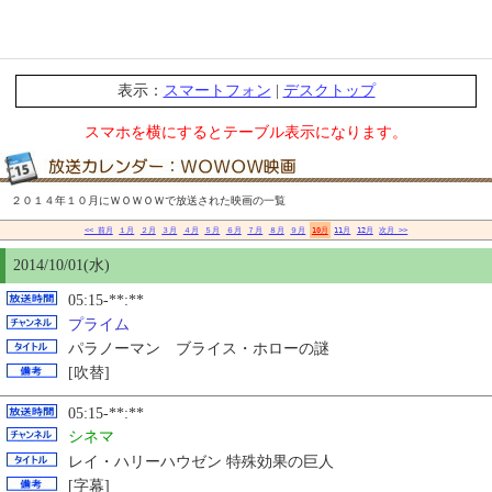
表示：
スマートフォン
|
デスクトップ
スマホを横にするとテーブル表示になります。
２０１４年１０月にＷＯＷＯＷで放送された映画の一覧
<< 前月
１月
２月
３月
４月
５月
６月
７月
８月
９月
10月
11月
12月
次月 >>
2014/10/01(水)
05:15-**:**
プライム
パラノーマン ブライス・ホローの謎
[吹替]
05:15-**:**
シネマ
レイ・ハリーハウゼン 特殊効果の巨人
[字幕]