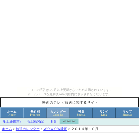
[PR] この広告は3ヶ月以上更新がないため表示されています。
ホームページを更新後24時間以内に表示されなくなります。
映画のテレビ放送に関するサイト
ホーム
番組別
カレンダー
特集
リンク
マップ
Home
Program
Calendar
Special
Link
Sitemap
WOWOW
地上波(関東)
地上波(関西)
ＢＳ
ホーム
>
放送カレンダー
>
ＷＯＷＯＷ映画
>
２０１４年１０月