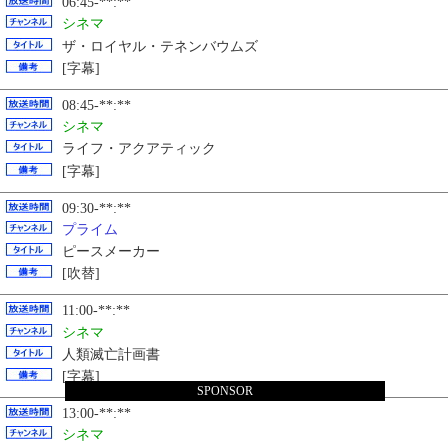
06:45-**:**
シネマ
ザ・ロイヤル・テネンバウムズ
[字幕]
08:45-**:**
シネマ
ライフ・アクアティック
[字幕]
09:30-**:**
プライム
ピースメーカー
[吹替]
11:00-**:**
シネマ
人類滅亡計画書
[字幕]
SPONSOR
13:00-**:**
シネマ