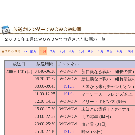
２００６年１月にＷＯＷＯＷで放送された映画の一覧
■２００６年
<< 前月
１月
２月
３月
４月
５月
６月
７月
８月
９月
10月
放送日
放送時間
チャンネル
04:40-06:20
WOWOW
2006/01/01(日)
新仁義なき戦い 組長の首 (7
06:20-07:57
WOWOW
新仁義なき戦い 組長最後の日 
08:00-09:45
191ch
天国から来たチャンピオン (7
11:00-12:25
191ch
マーシーＸ フレンズ以上、恋
12:30-14:52
WOWOW
メリー・ポピンズ (64米)
15:00-17:20
WOWOW
未知との遭遇 [ファイナル・カ
20:00-22:57
WOWOW
北の零年 (04日)
23:00-25:30
WOWOW
血と骨 (04日)
25:30-27:40
191ch
暗室 (83日)