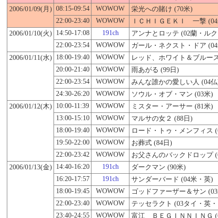
08:15-09:54
WOWOW
2006/01/09(月)
栄光への賭け (70米)
22:00-23:40
WOWOW
ＩＣＨＩＧＥＫＩ 一撃 (04
14:50-17:08
191ch
2006/01/
10
(火)
アンナとロッテ (02蘭・ル
22:00-23:54
WOWOW
ガール・ネクスト・ドア (04
18:00-19:40
WOWOW
2006/01/11(水)
レッド、ホワイト＆ブルース (
20:00-21:40
WOWOW
雨あがる (99日)
22:00-23:54
WOWOW
みんな誰かの愛しい人 (04仏
24:30-26:20
WOWOW
ソウル・オブ・マン (03米)
10:00-11:39
WOWOW
2006/01/12(木)
ミスター・アーサー (81米)
13:00-15:10
WOWOW
マルサの女２ (88日)
18:00-19:40
WOWOW
ロード・トゥ・メンフィス (0
19:50-22:00
WOWOW
お葬式 (84日)
22:00-23:42
WOWOW
お父さんのバックドロップ (0
14:40-16:20
191ch
2006/01/13(金)
ダークマン (90米)
16:20-17:57
191ch
サンダーバード (04米・英)
18:00-19:45
WOWOW
ゴッドファーザー＆サン (03
22:00-23:40
WOWOW
テッセラクト (03タイ・英・
23:40-24:55
WOWOW
富江 ＢＥＧＩＮＮＩＮＧ (0