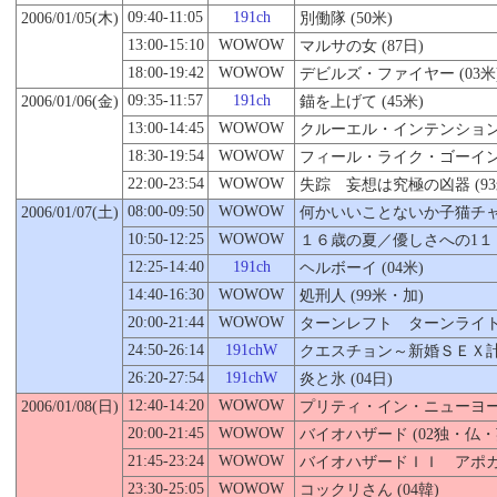
09:40-11:05
191ch
2006/01/
05
(木)
別働隊 (50米)
13:00-15:10
WOWOW
マルサの女 (87日)
18:00-19:42
WOWOW
デビルズ・ファイヤー (03米
09:35-11:57
191ch
2006/01/06(金)
錨を上げて (45米)
13:00-14:45
WOWOW
クルーエル・インテンションズ 
18:30-19:54
WOWOW
フィール・ライク・ゴーイング
22:00-23:54
WOWOW
失踪 妄想は究極の凶器 (93
08:00-09:50
WOWOW
2006/01/07(土)
何かいいことないか子猫チャン 
10:50-12:25
WOWOW
１６歳の夏／優しさへの1１２マ
12:25-14:40
191ch
ヘルボーイ (04米)
14:40-16:30
WOWOW
処刑人 (99米・加)
20:00-21:44
WOWOW
ターンレフト ターンライト 
24:50-26:14
191chW
クエスチョン～新婚ＳＥＸ
26:20-27:54
191chW
炎と氷 (04日)
12:40-14:20
WOWOW
2006/01/08(日)
プリティ・イン・ニューヨーク
20:00-21:45
WOWOW
バイオハザード (02独・仏・
21:45-23:24
WOWOW
バイオハザードＩＩ アポカリ
23:30-25:05
WOWOW
コックリさん (04韓)