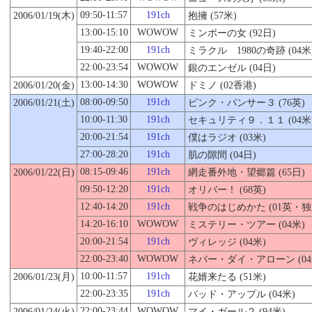
09:50-11:57
191ch
2006/01/19(木)
抱擁 (57米)
13:00-15:10
WOWOW
ミンボーの女 (92日)
19:40-22:00
191ch
ミラクル 1980の奇跡 (04米
22:00-23:54
WOWOW
銀のエンゼル (04日)
13:00-14:30
WOWOW
2006/01/
20
(金)
ドミノ (02香港)
08:00-09:50
191ch
2006/01/21(土)
ピンク・パンサー３ (76英)
10:00-11:30
191ch
セキュリティ９．１１ (04米
20:00-21:54
191ch
僕はラジオ (03米)
27:00-28:20
191ch
肌の隙間 (04日)
08:15-09:46
191ch
2006/01/22(日)
網走番外地・望郷篇 (65日)
09:50-12:20
191ch
オリバー！ (68英)
12:40-14:20
191ch
戦争のはじめかた (01英・独
14:20-16:10
WOWOW
ミステリー・ツアー (04米)
20:00-21:54
191ch
ヴィレッジ (04米)
22:00-23:40
WOWOW
ネバー・ダイ・アローン (04
10:00-11:57
191ch
2006/01/23(月)
花婿来たる (51米)
22:00-23:35
191ch
バッド・アップル (04米)
22:00-23:44
WOWOW
2006/01/24(火)
マイ・ガール２ (94米)