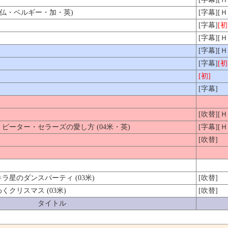
3仏・ベルギー・加・英)
[字幕][
[字幕]
[初
[字幕][
[字幕][
[字幕]
[初
[初]
[字幕]
[吹替][Ｈ
ピーター・セラーズの愛し方 (04米・英)
[字幕][
[吹替]
星のダンスパーティ (03米)
[吹替]
クリスマス (03米)
[吹替]
タイトル