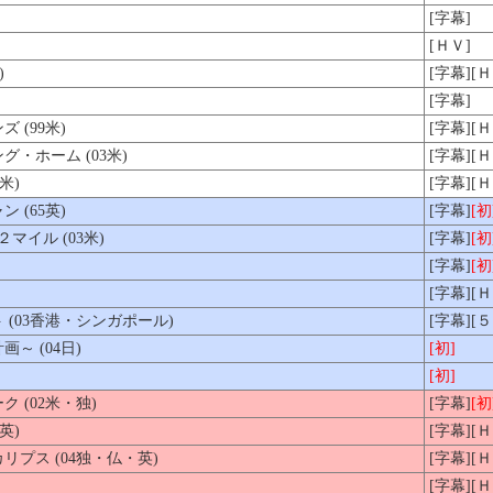
[字幕]
[ＨＶ]
)
[字幕][Ｈ
[字幕]
(99米)
[字幕][
・ホーム (03米)
[字幕][Ｈ
米)
[字幕][Ｈ
(65英)
[字幕]
[初
イル (03米)
[字幕]
[初
[字幕]
[初
[字幕][Ｈ
(03香港・シンガポール)
[字幕]
[
計画～
(04日)
[初]
[初]
 (02米・独)
[字幕]
[初
英)
[字幕][
プス (04独・仏・英)
[字幕][
[字幕][