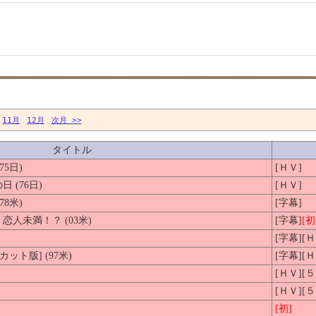
11月
12月
次月 >>
タイトル
5日)
[ＨＶ]
(76日)
[ＨＶ]
8米)
[字幕]
人未満！？ (03米)
[字幕]
[初
[字幕][
ット版] (97米)
[字幕][
[ＨＶ][
[ＨＶ][
[初]