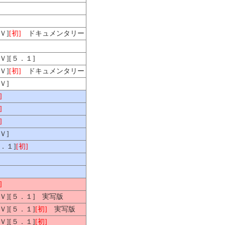
Ｖ]
[初]
ドキュメンタリー
ＨＶ][５．１]
Ｖ]
[初]
ドキュメンタリー
Ｖ]
]
]
]
Ｖ]
５．１]
[初]
]
ＨＶ][５．１] 実写版
ＨＶ][５．１]
[初]
実写版
ＨＶ][５．１]
[初]