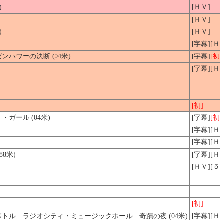
)
[ＨＶ]
[ＨＶ]
)
[ＨＶ]
[字幕][
ハワーの決断 (04米)
[字幕]
[初
[字幕][
[初]
ガール (04米)
[字幕]
[初
[字幕][Ｈ
[字幕][Ｈ
8米)
[字幕][
[ＨＶ][
[初]
トル ラジオシティ・ミュージックホール 奇蹟の夜 (04米)
[字幕][Ｈ