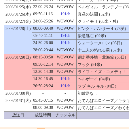
22:00-23:24
WOWOW
2006/01/
25
(水)
ベルヴィル・ランデブー (0
09:50-11:16
191ch
2006/01/26(木)
真昼の決闘 (52米)
24:00-25:26
WOWOW
2006/01/27(金)
クライモリ (03米・独)
08:00-09:40
WOWOW
2006/01/28(土)
ピンク・パンサー４ (78英)
09:40-11:11
191ch
緊急逃亡 (02米)
24:50-26:00
191ch
ウォーターメロン (05日)
28:00-29:44
WOWOW
十二人の怒れる男 (57米)
08:15-09:50
WOWOW
2006/01/29(日)
網走番外地・北海篇 (65日)
09:50-12:14
WOWOW
フック (91米)
12:20-14:30
WOWOW
ライフ・イズ・コメディ！ 
14:30-16:45
191ch
ヘルボーイ (04米)
26:50-28:24
191ch
ラブ キル キル (04日)
-
-
2006/01/
30
(月)
初放送なし
05:45-07:15
WOWOW
2006/01/31(火)
おてんばエロイーズ／キラキラ
08:00-09:30
WOWOW
おてんばエロイーズ／わくわく
放送日
放送時間
チャンネル