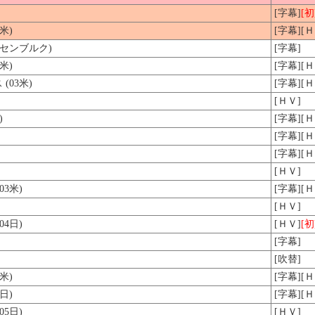
[字幕]
[初
米)
[字幕][
クセンブルク)
[字幕]
米)
[字幕][
03米)
[字幕][
[ＨＶ]
)
[字幕][
[字幕][Ｈ
[字幕][Ｈ
[ＨＶ]
3米)
[字幕][Ｈ
[ＨＶ]
4日)
[ＨＶ]
[初
[字幕]
[吹替]
米)
[字幕][Ｈ
日)
[字幕][Ｈ
5日)
[ＨＶ]