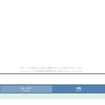
[PR] この広告は3ヶ月以上更新がないため表示されています。
ホームページを更新後24時間以内に表示されなくなります。
カレンダー
特集
Calendar
Special