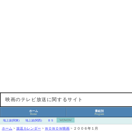
映画のテレビ放送に関するサイト
ホーム
番組別
Home
Program
WOWOW
地上波(関東)
地上波(関西)
ＢＳ
ホーム
>
放送カレンダー
>
ＷＯＷＯＷ映画
>
２００６年１月