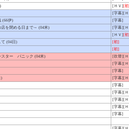
)
[ＨＶ]
[初
[字幕][
66伊)
[字幕]
を閉める日まで～ (04米)
[字幕][
[ＨＶ]
[初
(04日)
[初]
[初]
ター パニック (04米)
[吹替][Ｈ
[字幕][
[字幕]
)
[字幕][
[字幕]
[字幕][
[字幕][Ｈ
[字幕][Ｈ
[字幕]
[字幕][