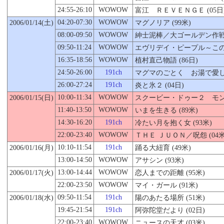
24:55-26:10
WOWOW
富江 ＲＥＶＥＮＧＥ (05日
04:20-07:30
WOWOW
2006/01/14(土)
マグノリア (99米)
08:00-09:50
WOWOW
紳士泥棒／大ゴールデン作戦 (
09:50-11:24
WOWOW
エヴリデイ・ピープル～この店
16:35-18:56
WOWOW
植村直己物語 (86日)
24:50-26:00
191ch
マグマのごとく お湯で愛して 
26:00-27:24
191ch
炎と氷２ (04日)
10:00-11:34
WOWOW
2006/01/
15
(日)
スクービー・ドゥー２ モンス
11:40-13:50
WOWOW
いまを生きる (89米)
14:30-16:20
191ch
冷たい月を抱く女 (93米)
22:00-23:40
WOWOW
ＴＨＥ ＪＵＯＮ／呪怨 (04米
10:10-11:54
191ch
2006/01/16(月)
踊る大紐育 (49米)
13:00-14:50
WOWOW
アサシン (93米)
13:00-14:44
WOWOW
2006/01/17(火)
恋人までの距離
(95米)
22:00-23:50
WOWOW
マイ・ガール (91米)
09:50-11:54
191ch
2006/01/18(水)
陽のあたる場所 (51米)
19:45-21:54
191ch
阿弥陀堂だより (02日)
22:00-23:40
WOWOW
ニュースの天才 (03米)