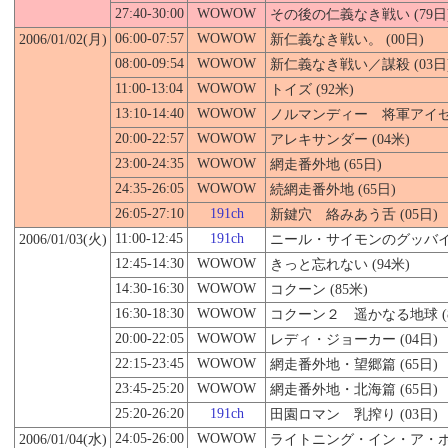
27:40-30:00
WOWOW
その後の仁義なき戦い (79日
06:00-07:57
WOWOW
2006/01/02(月)
新仁義なき戦い。 (00日)
08:00-09:54
WOWOW
新仁義なき戦い／謀殺 (03日
11:00-13:04
WOWOW
トイズ (92米)
13:10-14:40
WOWOW
ノルマンディー 将軍アイゼン
20:00-22:57
WOWOW
アレキサンダー (04米)
23:00-24:35
WOWOW
網走番外地 (65日)
24:35-26:05
WOWOW
続網走番外地 (65日)
26:05-27:10
191ch
新鍵穴 絡みあう舌 (05日)
11:00-12:45
191ch
2006/01/03(火)
ニール・サイモンのグッバイ・
12:45-14:30
WOWOW
きっと忘れない (94米)
14:30-16:30
WOWOW
コクーン (85米)
16:30-18:30
WOWOW
コクーン２ 遥かなる地球 (8
20:00-22:05
WOWOW
レディ・ジョーカー (04日)
22:15-23:45
WOWOW
網走番外地・望郷篇 (65日)
23:45-25:20
WOWOW
網走番外地・北海篇 (65日)
25:20-26:20
191ch
田園ロマン 乳搾り (03日)
24:05-26:00
WOWOW
2006/01/04(水)
ライトニング・イン・ア・ボ