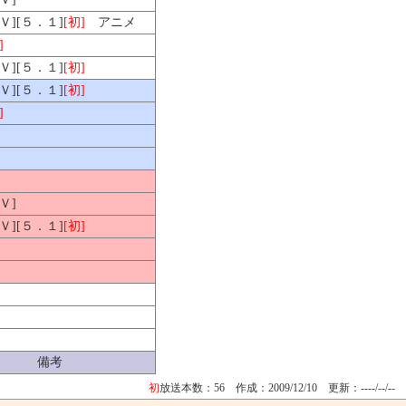
ＨＶ][５．１]
[初]
アニメ
]
ＨＶ][５．１]
[初]
ＨＶ][５．１]
[初]
]
Ｖ]
ＨＶ][５．１]
[初]
備考
初
放送本数：56 作成：2009/12/10
更新：----/--/--