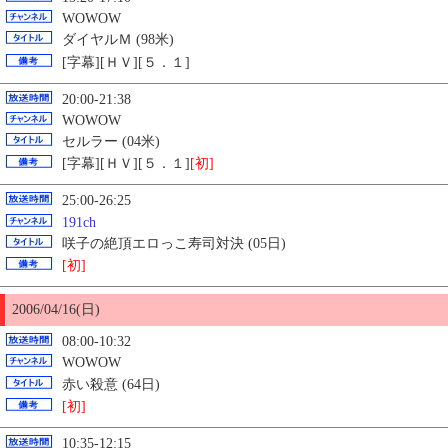
WOWOW
ダイヤルＭ (98米)
[字幕][ＨＶ][５．１]
20:00-21:38
WOWOW
セルラー (04米)
[字幕][ＨＶ][５．１]
[初]
25:00-26:25
191ch
咲子の絶頂エロっこ寿司対決 (05日)
[初]
2006/04/16(日)
08:00-10:32
WOWOW
赤い殺意 (64日)
[初]
10:35-12:15