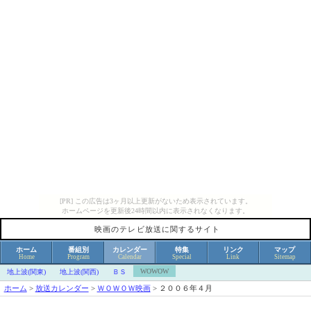
[PR] この広告は3ヶ月以上更新がないため表示されています。
ホームページを更新後24時間以内に表示されなくなります。
映画のテレビ放送に関するサイト
ホーム
番組別
カレンダー
特集
リンク
マップ
Home
Program
Calendar
Special
Link
Sitemap
WOWOW
地上波(関東)
地上波(関西)
ＢＳ
ホーム
>
放送カレンダー
>
ＷＯＷＯＷ映画
>
２００６年４月