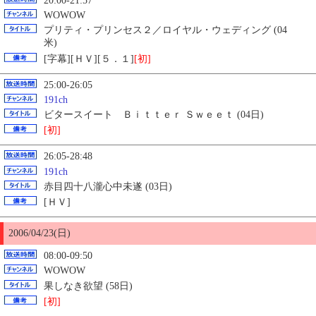
20:00-21:57
WOWOW
プリティ・プリンセス２／ロイヤル・ウェディング (04
米)
[字幕][ＨＶ][５．１]
[初]
25:00-26:05
191ch
ビタースイート Ｂｉｔｔｅｒ Ｓｗｅｅｔ (04日)
[初]
26:05-28:48
191ch
赤目四十八瀧心中未遂 (03日)
[ＨＶ]
2006/04/23(日)
08:00-09:50
WOWOW
果しなき欲望 (58日)
[初]