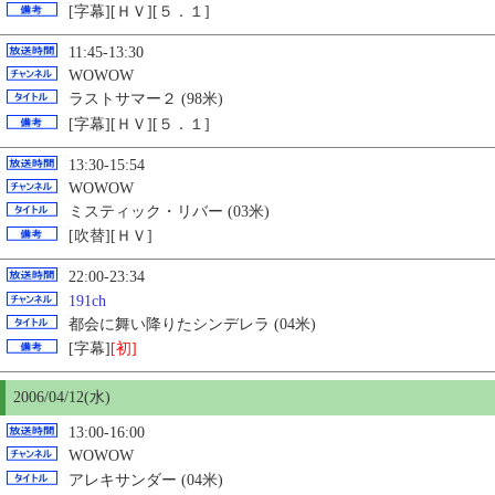
[字幕][ＨＶ][５．１]
11:45-13:30
WOWOW
ラストサマー２ (98米)
[字幕][ＨＶ][５．１]
13:30-15:54
WOWOW
ミスティック・リバー (03米)
[吹替][ＨＶ]
22:00-23:34
191ch
都会に舞い降りたシンデレラ (04米)
[字幕]
[初]
2006/04/12(水)
13:00-16:00
WOWOW
アレキサンダー (04米)