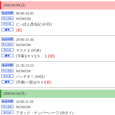
2006/04/09(日)
08:00-10:05
WOWOW
にっぽん昆虫記 (63日)
[初]
20:00-21:44
WOWOW
マスク２ (05米)
[字幕][ＨＶ][５．１]
[初]
21:50-23:52
WOWOW
パッチギ！ (04日)
[字幕(一部)][ＨＶ]
[初]
2006/04/
10
(月)
10:00-11:50
WOWOW
アタック・ナンバーハーフ (00タイ)