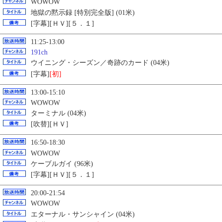
WOWOW
地獄の黙示録 [特別完全版] (01米)
[字幕][ＨＶ][５．１]
11:25-13:00
191ch
ウイニング・シーズン／奇跡のカード (04米)
[字幕]
[初]
13:00-15:10
WOWOW
ターミナル (04米)
[吹替][ＨＶ]
16:50-18:30
WOWOW
ケーブルガイ (96米)
[字幕][ＨＶ][５．１]
20:00-21:54
WOWOW
エターナル・サンシャイン (04米)