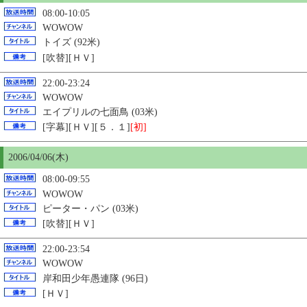
08:00-10:05
WOWOW
トイズ (92米)
[吹替][ＨＶ]
22:00-23:24
WOWOW
エイプリルの七面鳥 (03米)
[字幕][ＨＶ][５．１]
[初]
2006/04/06(木)
08:00-09:55
WOWOW
ピーター・パン (03米)
[吹替][ＨＶ]
22:00-23:54
WOWOW
岸和田少年愚連隊 (96日)
[ＨＶ]