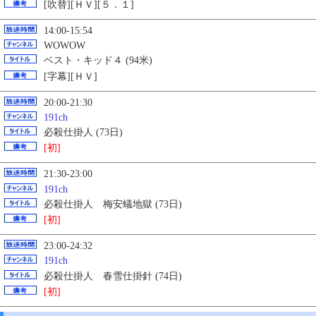
[吹替][ＨＶ][５．１]
14:00-15:54
WOWOW
ベスト・キッド４ (94米)
[字幕][ＨＶ]
20:00-21:30
191ch
必殺仕掛人 (73日)
[初]
21:30-23:00
191ch
必殺仕掛人 梅安蟻地獄 (73日)
[初]
23:00-24:32
191ch
必殺仕掛人 春雪仕掛針 (74日)
[初]