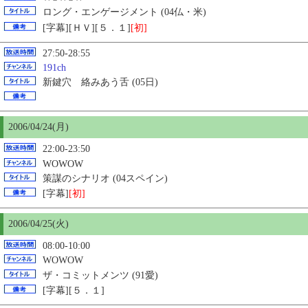
ロング・エンゲージメント (04仏・米)
[字幕][ＨＶ][５．１]
[初]
27:50-28:55
191ch
新鍵穴 絡みあう舌 (05日)
2006/04/24(月)
22:00-23:50
WOWOW
策謀のシナリオ (04スペイン)
[字幕]
[初]
2006/04/
25
(火)
08:00-10:00
WOWOW
ザ・コミットメンツ (91愛)
[字幕]
[５．１]