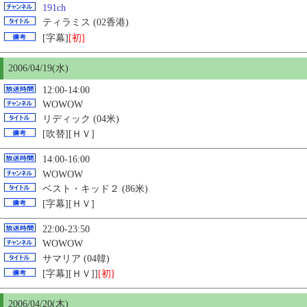
191ch
ティラミス (02香港)
[字幕]
[初]
2006/04/19(水)
12:00-14:00
WOWOW
リディック (04米)
[吹替][ＨＶ]
14:00-16:00
WOWOW
ベスト・キッド２ (86米)
[字幕][ＨＶ]
22:00-23:50
WOWOW
サマリア (04韓)
[字幕][ＨＶ]]
[初]
2006/04/
20
(木)