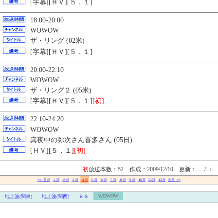
[字幕][ＨＶ][５．１]
18:00-20:00
WOWOW
ザ・リング (02米)
[字幕][ＨＶ][５．１]
20:00-22:10
WOWOW
ザ・リング２ (05米)
[字幕][ＨＶ][５．１]
[初]
22:10-24:20
WOWOW
真夜中の弥次さん喜多さん (05日)
[ＨＶ][５．１]
[初]
初
放送本数：52 作成：2009/12/10
更新：----/--/--
<< 前月
１月
２月
３月
４月
５月
６月
７月
８月
９月
10月
11月
12月
次月 >>
WOWOW
地上波(関東)
地上波(関西)
ＢＳ