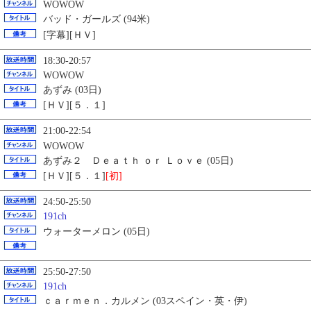
WOWOW
バッド・ガールズ (94米)
[字幕][ＨＶ]
18:30-20:57
WOWOW
あずみ (03日)
[ＨＶ][５．１]
21:00-22:54
WOWOW
あずみ２ Ｄｅａｔｈ ｏｒ Ｌｏｖｅ (05日)
[ＨＶ][５．１]
[初]
24:50-25:50
191ch
ウォーターメロン (05日)
25:50-27:50
191ch
ｃａｒｍｅｎ．カルメン (03スペイン・英・伊)