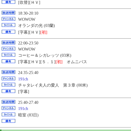
[吹替][ＨＶ]
18:30-20:10
WOWOW
オランダの光 (03蘭)
[字幕][ＨＶ]
[初]
22:00-23:50
WOWOW
コーヒー＆シガレッツ (03米)
[字幕][ＨＶ][５．１]
[初]
オムニバス
24:35-25:40
191ch
チャタレイ夫人の愛人 第３章 (00米)
[字幕]
25:40-27:40
191ch
暗室 (83日)