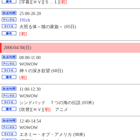
[字幕][ＨＶ][５．１]
[初]
25:00-26:20
191ch
火照る体～猫の家族～ (05日)
[初]
2006/04/
30
(日)
08:00-11:00
WOWOW
神々の深き欲望 (68日)
[初]
11:00-12:30
WOWOW
シンドバッド ７つの海の伝説 (03米)
[吹替][ＨＶ]
[初]
アニメ
12:40-14:54
WOWOW
エネミー・オブ・アメリカ (98米)