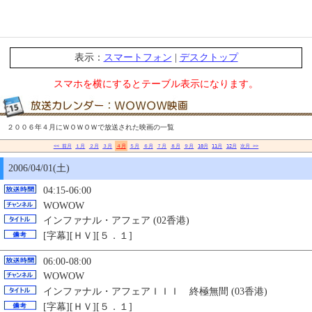
表示：
スマートフォン
|
デスクトップ
スマホを横にするとテーブル表示になります。
２００６年４月にＷＯＷＯＷで放送された映画の一覧
<< 前月
１月
２月
３月
４月
５月
６月
７月
８月
９月
10月
11月
12月
次月 >>
2006/04/01(土)
04:15-06:00
WOWOW
インファナル・アフェア (02香港)
[字幕][ＨＶ][５．１]
06:00-08:00
WOWOW
インファナル・アフェアＩＩＩ 終極無間 (03香港)
[字幕][ＨＶ][５．１]