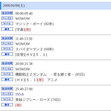
2006/04/08(土)
08:00-09:40
WOWOW
マジック・ボーイ (82米)
[字幕]
[初]
11:40-13:50
WOWOW
スパイダーマン２ (04米)
[吹替][ＨＶ][５．１]
20:00-21:38
WOWOW
機動戦士Ｚガンダム －星を継ぐ者－ (05日)
[ＨＶ][５．１]
[初]
アニメ
25:40-27:00
191ch
実録ジプシー・ローズ (74日)
[初]