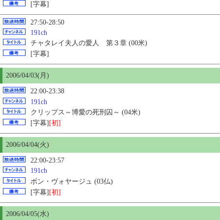
[字幕]
27:50-28:50
191ch
チャタレイ夫人の愛人 第３章 (00米)
[字幕]
2006/04/03(月)
22:00-23:38
191ch
クリップス～博愛の死刑囚～ (04米)
[字幕]
[初]
2006/04/04(火)
22:00-23:57
191ch
ボン・ヴォヤージュ (03仏)
[字幕]
[初]
2006/04/
05
(水)