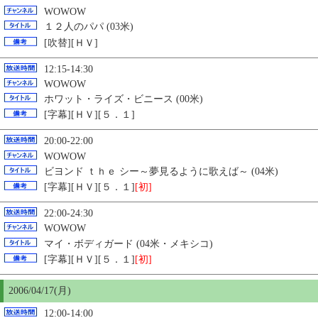
WOWOW
１２人のパパ (03米)
[吹替][ＨＶ]
12:15-14:30
WOWOW
ホワット・ライズ・ビニース (00米)
[字幕][ＨＶ][５．１]
20:00-22:00
WOWOW
ビヨンド ｔｈｅ シー～夢見るように歌えば～ (04米)
[字幕][ＨＶ][５．１]
[初]
22:00-24:30
WOWOW
マイ・ボディガード (04米・メキシコ)
[字幕][ＨＶ][５．１]
[初]
2006/04/17(月)
12:00-14:00