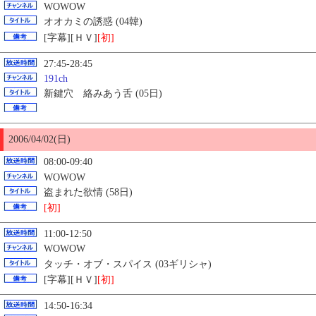
WOWOW
オオカミの誘惑 (04韓)
[字幕][ＨＶ]
[初]
27:45-28:45
191ch
新鍵穴 絡みあう舌 (05日)
2006/04/02(日)
08:00-09:40
WOWOW
盗まれた欲情 (58日)
[初]
11:00-12:50
WOWOW
タッチ・オブ・スパイス (03ギリシャ)
[字幕][ＨＶ]
[初]
14:50-16:34