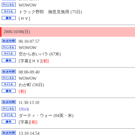
WOWOW
トラック野郎 御意見無用 (75日)
[ＨＶ]
2006/10/08(日)
06:10-07:57
WOWOW
空から赤いバラ (67米)
[字幕][ＨＶ]
[初]
08:00-09:40
WOWOW
わが町 (56日)
[初]
11:30-13:10
191ch
ダーティ・ウォー (04英・米)
[字幕]
[初]
13:10-14:54