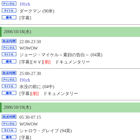
191ch
ダークマン (90米)
[字幕]
2006/10/18(水)
22:00-23:50
WOWOW
ジョージ・マイケル～素顔の告白～ (04英)
[字幕][ＨＶ]
[初]
ドキュメンタリー
25:00-27:30
191ch
水没の前に (04中)
[字幕]
[初]
ドキュメンタリー
2006/10/19(木)
05:30-07:15
WOWOW
シャロウ・グレイブ (94英)
[字幕]