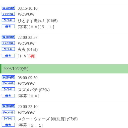
08:15-10:10
WOWOW
ひとまず走れ！ (01韓)
[字幕][ＨＶ][５．１]
22:00-23:57
WOWOW
火火 (04日)
[ＨＶ]
[初]
2006/10/
20
(金)
08:00-09:50
WOWOW
スズメバチ (02仏)
[字幕][ＨＶ]
20:00-22:10
WOWOW
スター・ウォーズ [特別篇]
(97米)
[字幕][５．１]