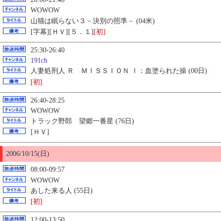
WOWOW
山猫は眠らない３－決別の照準－ (04米)
[字幕][ＨＶ][５．１]
[初]
25:30-26:40
191ch
人妻処刑人 Ｒ ＭＩＳＳＩＯＮ Ｉ：血塗られた操 (00日)
[初]
26:40-28:25
WOWOW
トラック野郎 望郷一番星 (76日)
[ＨＶ]
2006/10/
15
(日)
08:00-09:57
WOWOW
あした来る人 (55日)
[初]
12:00-13:50