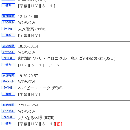
[字幕][ＨＶ][５．１]
12:15-14:00
WOWOW
未来警察 (84米)
[字幕][ＨＶ]
18:30-19:14
WOWOW
劇場版ツバサ・クロニクル 鳥カゴの国の姫君 (05日)
[ＨＶ][５．１] アニメ
19:20-20:57
WOWOW
ベイビー・トーク (89米)
[字幕][ＨＶ]
22:00-23:54
WOWOW
大いなる休暇 (03加)
[字幕][ＨＶ][５．１]
[初]