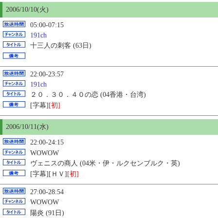
2006/10/
10
(火)
05:00-07:15
191ch
十三人の刺客 (63日)
22:00-23:57
191ch
２０．３０．４０の恋 (04香港・台湾)
[字幕]
[初]
2006/10/11(水)
22:00-24:15
WOWOW
ヴェニスの商人 (04米・伊・ルクセンブルク・英)
[字幕][ＨＶ]
[初]
27:00-28:54
WOWOW
陽炎 (91日)