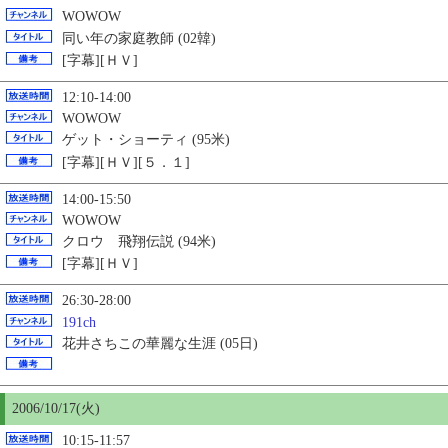
WOWOW
同い年の家庭教師 (02韓)
[字幕][ＨＶ]
12:10-14:00
WOWOW
ゲット・ショーティ (95米)
[字幕][ＨＶ][５．１]
14:00-15:50
WOWOW
クロウ 飛翔伝説 (94米)
[字幕][ＨＶ]
26:30-28:00
191ch
花井さちこの華麗な生涯 (05日)
2006/10/17(火)
10:15-11:57