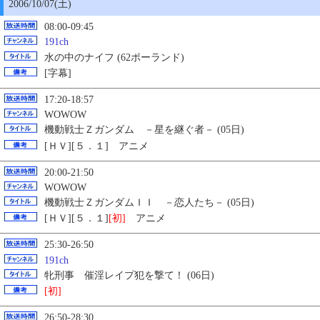
2006/10/07(土)
08:00-09:45
191ch
水の中のナイフ (62ポーランド)
[字幕]
17:20-18:57
WOWOW
機動戦士Ｚガンダム －星を継ぐ者－ (05日)
[ＨＶ][５．１] アニメ
20:00-21:50
WOWOW
機動戦士ＺガンダムＩＩ －恋人たち－ (05日)
[ＨＶ][５．１]
[初]
アニメ
25:30-26:50
191ch
牝刑事 催淫レイプ犯を撃て！ (06日)
[初]
26:50-28:30