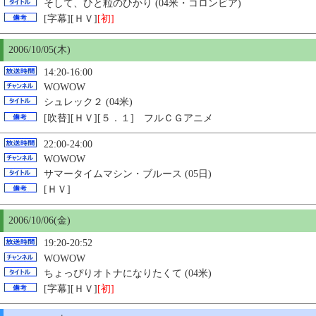
そして、ひと粒のひかり (04米・コロンビア)
[字幕][ＨＶ]
[初]
2006/10/
05
(木)
14:20-16:00
WOWOW
シュレック２ (04米)
[吹替][ＨＶ][５．１] フルＣＧアニメ
22:00-24:00
WOWOW
サマータイムマシン・ブルース (05日)
[ＨＶ]
2006/10/06(金)
19:20-20:52
WOWOW
ちょっぴりオトナになりたくて (04米)
[字幕][ＨＶ]
[初]