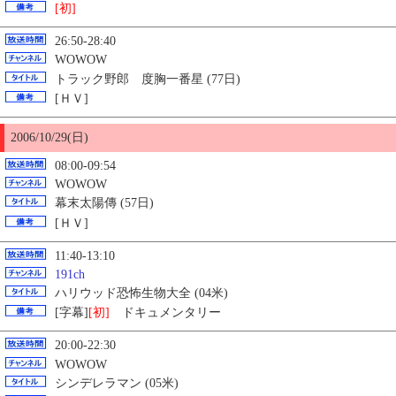
[初]
26:50-28:40
WOWOW
トラック野郎 度胸一番星 (77日)
[ＨＶ]
2006/10/29(日)
08:00-09:54
WOWOW
幕末太陽傳
(57日)
[ＨＶ]
11:40-13:10
191ch
ハリウッド恐怖生物大全 (04米)
[字幕]
[初]
ドキュメンタリー
20:00-22:30
WOWOW
シンデレラマン (05米)