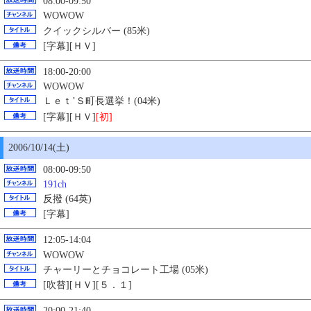
08:00-09:50
WOWOW
クイックシルバー (85米)
[字幕][ＨＶ]
18:00-20:00
WOWOW
Ｌｅｔ’Ｓ町長選挙！(04米)
[字幕][ＨＶ]
[初]
2006/10/14(土)
08:00-09:50
191ch
反撥 (64英)
[字幕]
12:05-14:04
WOWOW
チャーリーとチョコレート工場 (05米)
[吹替][ＨＶ][５．１]
20:00-21:40