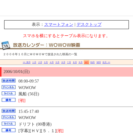
表示：
スマートフォン
|
デスクトップ
スマホを横にするとテーブル表示になります。
２００６年１０月にＷＯＷＯＷで放送された映画の一覧
<< 前月
１月
２月
３月
４月
５月
６月
７月
８月
９月
10月
11月
12月
次月 >>
2006/10/01(日)
08:00-09:57
WOWOW
風船 (56日)
[初]
15:45-17:40
WOWOW
ドリフト (00香港)
[字幕][ＨＶ][５．１]
[初]