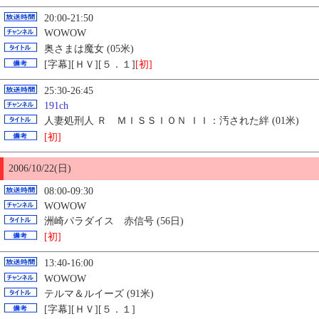
20:00-21:50
WOWOW
奥さまは魔女 (05米)
[字幕][ＨＶ][５．１]
[初]
25:30-26:45
191ch
人妻処刑人 Ｒ ＭＩＳＳＩＯＮ ＩＩ：汚された絆 (01米)
[初]
2006/10/22(日)
08:00-09:30
WOWOW
洲崎パラダイス 赤信号 (56日)
[初]
13:40-16:00
WOWOW
テルマ＆ルイーズ (91米)
[字幕][ＨＶ][５．１]