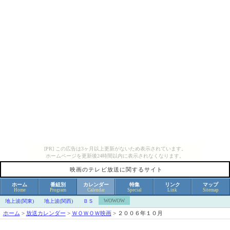
[PR] この広告は3ヶ月以上更新がないため表示されています。
ホームページを更新後24時間以内に表示されなくなります。
映画のテレビ放送に関するサイト
ホーム
番組別
カレンダー
特集
リンク
マップ
Home
Program
Calendar
Special
Link
Sitemap
WOWOW
地上波(関東)
地上波(関西)
ＢＳ
ホーム
>
放送カレンダー
>
ＷＯＷＯＷ映画
>
２００６年１０月