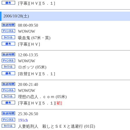
[字幕][ＨＶ][５．１]
2006/10/28(土)
08:00-09:50
WOWOW
吸血鬼 (67米・英)
[字幕][ＨＶ]
12:00-13:35
WOWOW
ロボッツ (05米)
[吹替][ＨＶ][５．１]
20:00-21:40
WOWOW
理想の恋人．ｃｏｍ (05米)
[字幕][ＨＶ][５．１]
[初]
25:30-26:50
191ch
人妻処刑人 殺しとＳＥＸと逃避行 (01日)