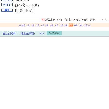
WOWOW
妹の恋人 (93米)
[字幕][ＨＶ]
初
放送本数：44 作成：2009/12/10
更新：----/--/--
<< 前月
１月
２月
３月
４月
５月
６月
７月
８月
９月
10月
11月
12月
次月 >>
WOWOW
地上波(関東)
地上波(関西)
ＢＳ