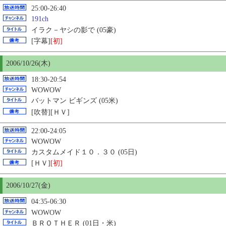
25:00-26:40
191ch
イラク－ヤシの影で (05豪)
[字幕]
[初]
2006/10/26(木)
18:30-20:54
WOWOW
バットマン ビギンズ (05米)
[吹替][ＨＶ]
22:00-24:05
WOWOW
カスタムメイド１０．３０ (05日)
[ＨＶ]
[初]
2006/10/27(金)
04:35-06:30
WOWOW
ＢＲＯＴＨＥＲ (01日・米)