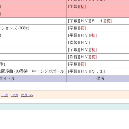
)
[字幕]
[初]
)
[字幕][ＨＶ][５．１]
[初]
ョンズ (03米)
[字幕]
[初]
)
[字幕][ＨＶ]
[初]
[吹替][ＨＶ]
[字幕][ＨＶ]
[初]
[吹替][ＨＶ]
[初]
米)
[字幕]
[初]
序曲 (03香港・中・シンガポール)
[字幕][ＨＶ][５．１]
タイトル
備考
11月
12月
次月 >>