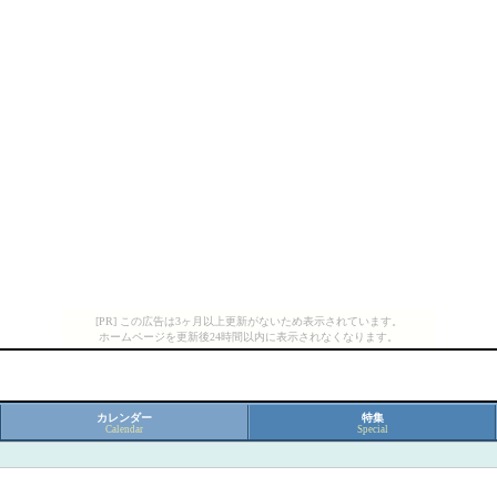
[PR] この広告は3ヶ月以上更新がないため表示されています。
ホームページを更新後24時間以内に表示されなくなります。
カレンダー
特集
Calendar
Special