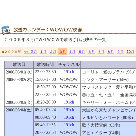
２００６年３月にＷＯＷＯＷで放送された映画の一覧
■２００６年
<< 前月
１月
２月
３月
４月
５月
６月
７月
８月
９月
10月
放送日
放送時間
チャンネル
22:00-23:50
191ch
2006/03/01(水)
コーリャ 愛のプラハ (96
15:00-17:08
WOWOW
2006/03/02(木)
キング・アーサー (04米)
18:50-22:00
WOWOW
ウッドストック 愛と平和と音
22:00-23:54
WOWOW
恋は五・七・五！ 全国高校生
18:20-20:00
191ch
2006/03/03(金)
キャリー・ミー・ホーム (04
05:40-07:24
191ch
2006/03/04(土)
天国から来たチャンピオン (7
08:00-09:40
191ch
メルビンとハワード (80米)
09:40-11:35
191ch
歌う大捜査線 (03米)
20:00-22:54
WOWOW
アビエイター (04米)