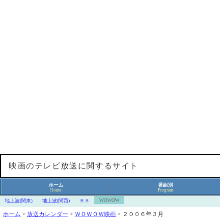
映画のテレビ放送に関するサイト
ホーム
番組別
Home
Program
WOWOW
地上波(関東)
地上波(関西)
ＢＳ
ホーム
>
放送カレンダー
>
ＷＯＷＯＷ映画
>
２００６年３月