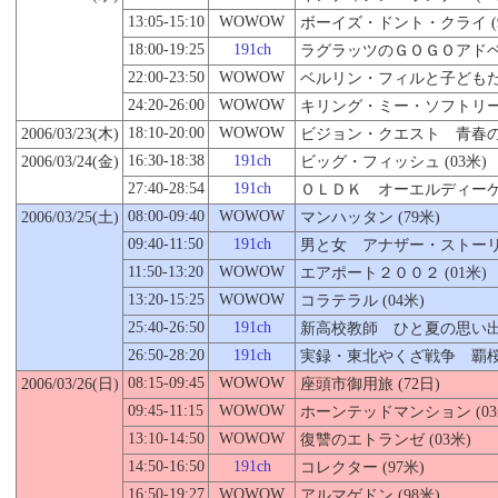
13:05-15:10
WOWOW
ボーイズ・ドント・クライ (9
18:00-19:25
191ch
ラグラッツのＧＯＧＯアドベン
22:00-23:50
WOWOW
ベルリン・フィルと子どもたち 
24:20-26:00
WOWOW
キリング・ミー・ソフトリー (
18:10-20:00
WOWOW
2006/03/23(木)
ビジョン・クエスト 青春の賭
16:30-18:38
191ch
2006/03/24(金)
ビッグ・フィッシュ (03米)
27:40-28:54
191ch
ＯＬＤＫ オーエルディーケー 
08:00-09:40
WOWOW
2006/03/
25
(土)
マンハッタン (79米)
09:40-11:50
191ch
男と女 アナザー・ストーリー
11:50-13:20
WOWOW
エアポート２００２
(01米)
13:20-15:25
WOWOW
コラテラル (04米)
25:40-26:50
191ch
新高校教師 ひと夏の思い出 (
26:50-28:20
191ch
実録・東北やくざ戦争 覇桜の
08:15-09:45
WOWOW
2006/03/26(日)
座頭市御用旅 (72日)
09:45-11:15
WOWOW
ホーンテッドマンション (03
13:10-14:50
WOWOW
復讐のエトランゼ (03米)
14:50-16:50
191ch
コレクター (97米)
16:50-19:27
WOWOW
アルマゲドン (98米)