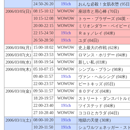
24:50-26:20
191ch
おんな必殺！女肌衣堕
(95日
08:15-10:12
WOWOW
2006/03/
05
(日)
座頭市と用心棒 (70日)
10:15-12:08
WOWOW
トゥー・ブラザーズ (04英・
20:00-22:15
WOWOW
ミリオンダラー・ベイビー (0
22:15-24:50
191ch
Ｒａｙ／レイ (04米)
26:50-28:50
191ch
ユダ (04日)
15:00-18:02
WOWOW
2006/03/06(月)
史上最大の作戦 (62米)
22:00-23:53
WOWOW
2006/03/07(火)
ロマンス・ホリデー (04米)
18:00-19:54
WOWOW
2006/03/08(水)
新しい私 (03米)
05:10-07:15
WOWOW
2006/03/09(木)
シンプル・プラン (98米)
09:40-11:57
191ch
ヴァン・ヘルシング (04米)
22:00-23:57
WOWOW
ビートキッズ (05日)
09:50-11:57
WOWOW
2006/03/
10
(金)
８０デイズ (04米)
18:20-19:57
WOWOW
ストリート・ダンスバトル
(
22:00-23:40
191ch
ツイステッド (04米)
27:10-28:40
WOWOW
ココロとカラダ (04日)
08:00-10:20
191ch
2006/03/11(土)
地獄の天使 (30米)
10:20-11:50
191ch
シュワルツェネッガー・ストー