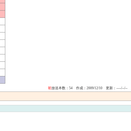
初
放送本数：54 作成：2009/12/10
更新：----/--/--