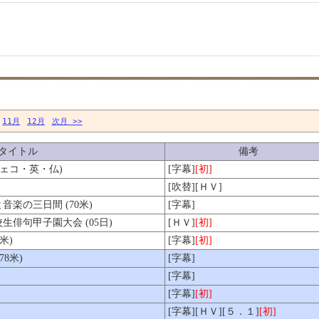
11月
12月
次月 >>
タイトル
備考
チェコ・英・仏)
[字幕]
[初]
[吹替][ＨＶ]
楽の三日間 (70米)
[字幕]
俳句甲子園大会 (05日)
[ＨＶ]
[初]
米)
[字幕]
[初]
8米)
[字幕]
[字幕]
[字幕]
[初]
[字幕][ＨＶ][５．１]
[初]