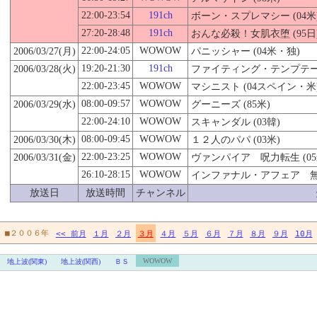
22:00-23:54
191ch
ボーン・スプレマシー (04米
27:20-28:48
191ch
おんな必殺！女肌衣堕
(95日
22:00-24:05
WOWOW
2006/03/27(月)
パニッシャー (04米・独)
19:20-21:30
191ch
2006/03/28(火)
ファイティング・テンプテーシ
22:00-23:45
WOWOW
マシニスト (04スペイン・米
08:00-09:57
WOWOW
2006/03/29(水)
グーニーズ (85米)
22:00-24:10
WOWOW
スキャンダル (03韓)
08:00-09:45
WOWOW
2006/03/
30
(木)
１２人のパパ (03米)
22:00-23:25
WOWOW
2006/03/31(金)
ヴァンパイア 呪力転生 (05
26:10-28:15
WOWOW
インファナル・アフェア 無間
放送日
放送時間
チャンネル
■２００６年
<< 前月
１月
２月
３月
４月
５月
６月
７月
８月
９月
10月
WOWOW
地上波(関東)
地上波(関西)
ＢＳ