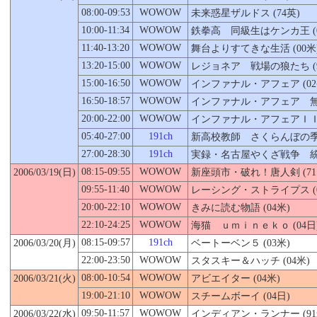
08:00-09:53
WOWOW
未来惑星ザルドス (74英)
10:00-11:34
WOWOW
鉄拳高 同級生はケンカ王 (0
11:40-13:20
WOWOW
舞台よりすてきな生活 (00米
13:20-15:00
WOWOW
レジョネア 戦場の狼たち (9
15:00-16:50
WOWOW
インファナル・アフェア (02
16:50-18:57
WOWOW
インファナル・アフェア 無間
20:00-22:00
WOWOW
インファナル・アフェアＩＩＩ
05:40-27:00
191ch
新高校教師 さくらんぼの季節 
27:00-28:30
191ch
実録・名古屋やくざ戦争 統一
08:15-09:55
WOWOW
2006/03/19(日)
新座頭市・破れ！唐人剣 (71
09:55-11:40
WOWOW
レーシング・ストライプス (0
20:00-22:10
WOWOW
きみに読む物語 (04米)
22:10-24:25
WOWOW
海猫 ｕｍｉｎｅｋｏ (04日
08:15-09:57
191ch
2006/03/
20
(月)
ベートーベン５ (03米)
22:00-23:50
WOWOW
スタスキー＆ハッチ (04米)
08:00-10:54
WOWOW
2006/03/21(火)
アビエイター (04米)
19:00-21:10
WOWOW
スチームボーイ (04日)
09:50-11:57
WOWOW
2006/03/22(水)
インディアン・ランナー (91