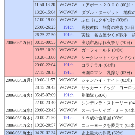
11:50-13:20
WOWOW
エアポート２０００ (00加・
13:20-15:04
WOWOW
ダブル・ターゲット 地獄の標
17:00-19:00
WOWOW
ふたりにクギづけ (03米)
25:00-26:25
191ch
高校教師 飼育の校舎 (03日
26:25-27:50
191ch
実録・名古屋やくざ戦争 統一
08:15-09:55
WOWOW
2006/03/12(日)
座頭市あばれ火祭り (70日)
09:55-10:20
WOWOW
ガーフィールド (04米)
10:20-13:00
WOWOW
シークレット・ウインドウ (0
20:00-22:04
191ch
コラテラル (04米)
27:15-28:15
191ch
田園ロマン 乳搾り (03日)
10:00-11:57
WOWOW
2006/03/13(月)
シャンハイ・ナイト (03米)
28:15-29:45
WOWOW
サッカー・ドッグ ヨーロッパ
05:45-07:09
191ch
2006/03/14(火)
別働隊 (50米)
22:00-23:40
WOWOW
シンデレラ・ストーリー (04
20:00-23:45
WOWOW
2006/03/
15
(水)
スーパーサイズ・ミー (04米
20:00-21:50
191ch
2006/03/16(木)
１６歳の合衆国 (03米)
19:20-20:57
WOWOW
2006/03/17(金)
ニューヨークを夢見て (03米
04:20-07:24
WOWOW
2006/03/18(土)
史上最大の作戦 (62米)